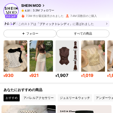
SHEIN MOD
3.3M フォロワー
4.91
m***8
は
6時間前
に購入しました
7.3M 件が最近販売されました
7.4M 回数目のご購入
3.3M フォロワー
4.91
このストアは
「ブティックトレンディ」
に選ばれました
フォロー
すべての商品
3.3M フォロワー
4.91
3.3M フォロワー
4.91
3.3M フォロワー
4.91
930
921
1,907
1,019
1
¥
¥
¥
¥
¥
あなたにおすすめの商品
3.3M フォロワー
4.91
おすすめ
アパレルアクセサリー
ジュエリー＆ウォッチ
アンダーウ
3.3M フォロワー
4.91