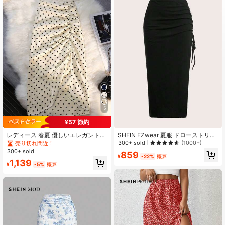
3.3M フォロワー
4.91
3.3M フォロワー
4.91
5
¥57 節約
レディース 春夏 優しいエレガント
SHEIN EZwear 夏服 ドローストリン
ヴィンテージ風 サイドギャザー スリ
グ スリットスカート
300+ sold
(1000+)
売り切れ間近！
ットスカート ドレープ生地 アプリコ
300+ sold
859
ット地 ブラック水玉柄 デート・食
¥
-22%
概算
1,139
事・ビーチバカンス・アフタヌーン
¥
-5%
概算
ティー・ショップ巡り・普段のお出
かけ・通勤・ショッピング・カジュ
アルな集まり・旅行写真撮影向け