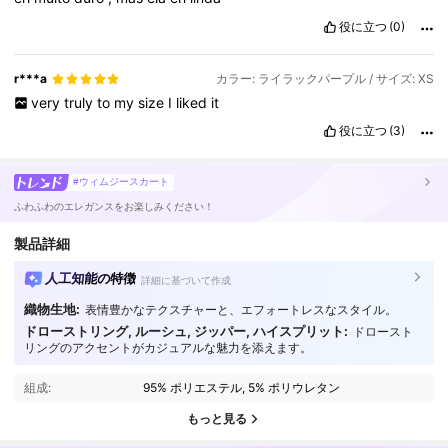
役に立つ
(0)
r***a
カラー: ライラックパープル / サイズ: XS
very
truly
to
my
size
I
liked
it
役に立つ
(3)
#ウィムジースカート
ふわふわのエレガンスをお楽しみください！
製品詳細
人工知能の特徴
詳細に基づいて作成
織物生地:
表情豊かなテクスチャーと、エフォートレスなスタイル。
ドローストリング, ルーシュ, ジッパー, ハイスプリット:
ドロースト
3.3M フォロワー
4.91
リングのアクセントがカジュアルな魅力を添えます。
組成:
95% ポリエステル, 5% ポリウレタン
3.3M フォロワー
4.91
もっと見る