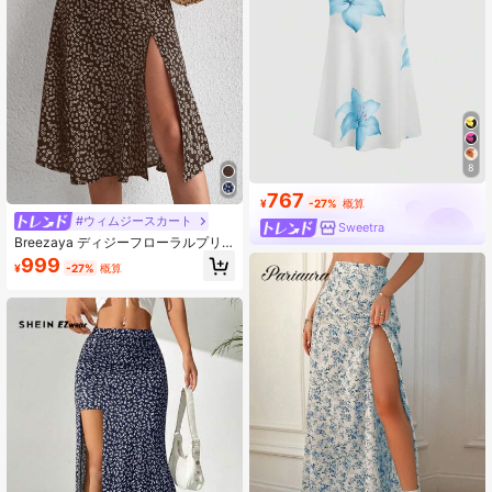
8
767
¥
-27%
概算
#ウィムジースカート
Sweetra
Breezaya ディジーフローラルプリ
ントスプリットスカート バカンス ビ
999
¥
-27%
概算
ーチウェア レディース