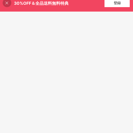
30%OFF＆全品送料無料特典
買い物かごに追加
登録
22% 割引！