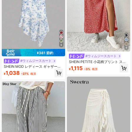
9
4
¥381 節約
#ウィムジースカート
#ウィムジースカート
SHEIN PETITE 小花柄プリント スリ
ット入りスカート、プチサイズ女性
SHEIN MOD レディース ギャザーウ
1,115
¥
-3%
概算
用
エスト サイドリボン アシンメトリー
1,038
¥
-27%
概算
ヘム ブルー&ホワイト フローラルプ
リント スカート