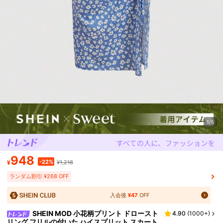
1/5
948
-22%
¥
¥1,216
ランダム割引 ¥268 OFF
入会後
¥47
OFF
SHEIN MOD 小花柄プリント ドロースト
4.90
(
1000+
)
リング フリルの付いた ハイスプリット スカート