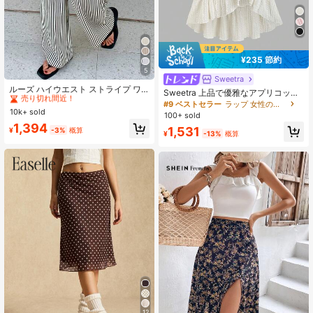
¥235 節約
5
#1 ベストセラー
に カジュアル カジュアルパンツ
Sweetra
売り切れ間近！
ルーズ ハイウエスト ストライプ ワ
Sweetra 上品で優雅なアプリコット
イドレッグパンツ、ドローストリン
#1 ベストセラー
#1 ベストセラー
に カジュアル カジュアルパンツ
に カジュアル カジュアルパンツ
トーンのインテリジェントスタイル
#9 ベストセラー
ラップ 女性のスカート
グ ウエスト、多用途 (ストライプパ
のドレス、ジャカード生地のテクス
10k+ sold
売り切れ間近！
売り切れ間近！
100+ sold
ターンランダム) 春、エフォートレス
チャ、ドローストリング付き、家
#1 ベストセラー
に カジュアル カジュアルパンツ
1,394
スタイル
1,531
¥
-3%
概算
庭、外出、集まりに適し、優雅な長
¥
-13%
概算
売り切れ間近！
スカート、春夏シーズン向け
12