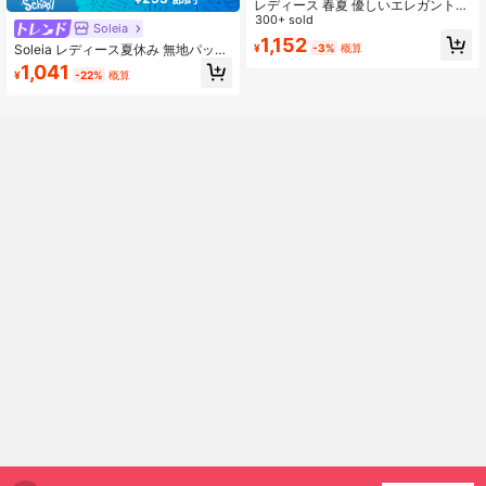
レディース 春夏 優しいエレガントな
ヴィンテージスタイル サイドギャザ
300+ sold
Soleia
ー スリットスカート、ドレープ生
1,152
Soleia レディース夏休み 無地パッド
¥
-3%
概算
地、ホワイトにブラック水玉模様、
入りキャミソール & ディジーフロー
デート、集まり、ビーチバケーショ
1,041
¥
-22%
概算
ラル裾スリットスカート 2点セット
ン、アフタヌーンティー、店舗訪
問、日常のお出かけ、通勤、ショッ
ピング、カジュアルパーティー、旅
行写真撮影に適しています