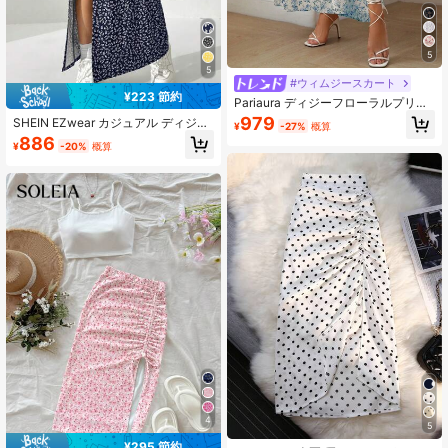
5
5
#ウィムジースカート
¥223 節約
Pariaura ディジーフローラルプリン
トサイドスリットスカート 秋物
979
SHEIN EZwear カジュアル ディジー
¥
-27%
概算
フローラル ロング スリット スカー
886
¥
-20%
概算
ト、夏
4
5
¥295 節約