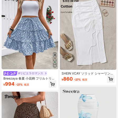
19
SHEIN VCAY ソリッド シャーリング
#リビエラロマンス
ドローストリング スプリット ハイス
860
Breezaya 春夏 小花柄 フリルトリム
¥
-27%
概算
リット 夏 ビーチスカート
スカート
994
¥
-27%
概算