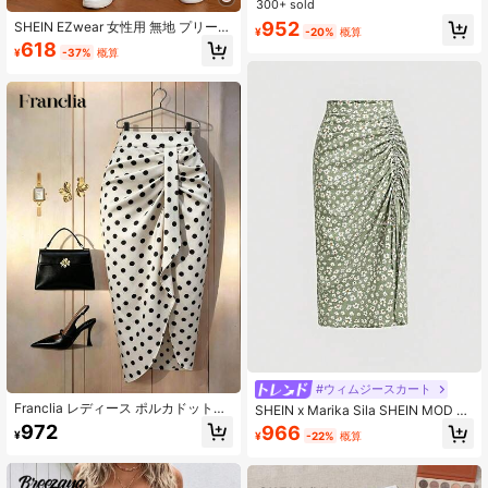
300+ sold
ィコン フィッシュテールスカート 夏
952
SHEIN EZwear 女性用 無地 プリーツ
服
¥
-20%
概算
スリット デザイン カジュアル 多用
618
¥
-37%
概算
途 デートナイトスカート
#ウィムジースカート
Franclia レディース ポルカドット柄
SHEIN x Marika Sila SHEIN MOD デ
プリーツ アシンメトリーヘム ボディ
ィティーシーフロラル プリント ドロ
972
966
¥
¥
-22%
概算
コンスカート
ーストリング シャーリング サマー
グリーン スカート