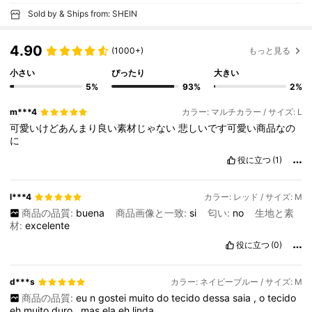
Sold by & Ships from: SHEIN
4.90
(1000+)
もっと見る
小さい
ぴったり
大きい
5%
93%
2%
m***4
カラー: マルチカラー / サイズ: L
可愛いけどあんまり良い素材じゃない
悲しいです可愛い商品なの
に
役に立つ
(1)
l***4
カラー: レッド / サイズ: M
商品の品質:
buena
商品画像と一致:
si
匂い:
no
生地と素
材:
excelente
役に立つ
(0)
d***s
カラー: ネイビーブルー / サイズ: M
商品の品質:
eu
n
gostei
muito
do
tecido
dessa
saia
,
o
tecido
eh
muito
duro
,
mas
ela
eh
linda