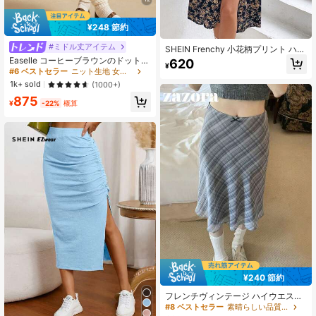
¥248 節約
#ミドル丈アイテム
SHEIN Frenchy 小花柄プリント ハイ
スプリット スカート
Easelle コーヒーブラウンのドットメ
620
¥
ッシュ レディーススカート
#6 ベストセラー
ニット生地 女性のスカート
1k+ sold
(1000+)
875
¥
-22%
概算
¥240 節約
フレンチヴィンテージ ハイウエスト
ヒップカバー 多用途 カラーブロック
#8 ベストセラー
素晴らしい品質 女性のスカート
チェック柄 軽量 フローイング ボデ