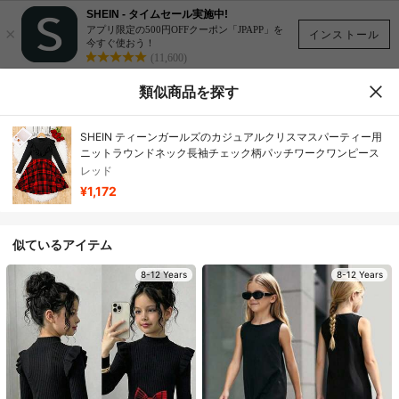
SHEIN - タイムセール実施中!
×
アプリ限定の500円OFFクーポン「JPAPP」を
インストール
今すぐ使おう！
(11,600)
類似商品を探す
SHEIN ティーンガールズのカジュアルクリスマスパーティー用
ニットラウンドネック長袖チェック柄パッチワークワンピース
レッド
¥1,172
似ているアイテム
8-12 Years
8-12 Years