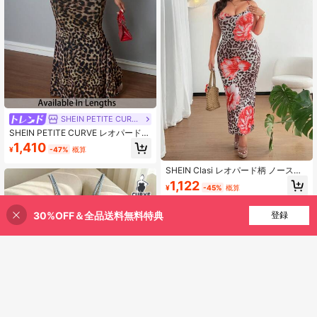
SHEIN PETITE CURVE
SHEIN PETITE CURVE レオパード柄
ノースリーブワンピース、夏に最適
1,410
¥
-47%
概算
なファッショナブルなチーター柄ド
レス
SHEIN Clasi レオパード柄 ノースリ
ーブ ドレス、ファッショナブル、夏
1,122
¥
-45%
概算
向け、プラスサイズ
30%OFF＆全品送料無料特典
買い物かごに追加
登録
45% 割引！