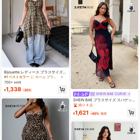
Bijouette レディース プラスサイズ
ブラウン チェック柄 キャミソールワ
#1 ベストセラー
に ホーム プラスサイズのドレス
ンピース エレガント ロマンチック
700+ sold
カジュアル ミニマル 快適 Zanying
1,338
桜シーズン 最終列車 限定版 ヴィン
¥
-20%
テージ Vネック フリルデザイン ウエ
SHEIN BAE CURVE
ストシェイプ アシンメトリー ティア
SHEIN BAE プラスサイズ スパゲッテ
ードヘム ブラウンワンピース
ィストラップ リボン ボディコン ホ
残り 4 点
リデー フローラル セクシープリント
1,621
レディースドレス、ハワイアンフロ
¥
-40%
概算
ーラルマキシドレス ビーチ、バケー
ション、パーティー、エレガントデ
ート、スプリングブレーク、ボヘミ
アンファッション、ボディコンドレ
ス