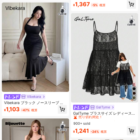
1,367
¥
-5%
概算
544K フォロワー
4.89
Vibekara
Vibekara ブラック ノースリーブ ス
クエアネック エレガント マーメイド
GalTyme
#1 ベストセラー
レース プラスサイズのドレス
1,103
¥
-47%
概算
ヘム ミディドレス レディース 無地
売り切れ間近！
GalTyme プラスサイズ レディース
フィットデザイン ブラック ブライズ
夏秋 コントラストレース フリルヘム
#1 ベストセラー
#1 ベストセラー
レース プラスサイズのドレス
レース プラスサイズのドレス
メイドドレス ブラック ロング フォ
キャミワンピース
900+ sold
売り切れ間近！
売り切れ間近！
ーマルドレス ブラック フォーマル
イブニングガウン
#1 ベストセラー
レース プラスサイズのドレス
1,241
¥
-24%
概算
売り切れ間近！