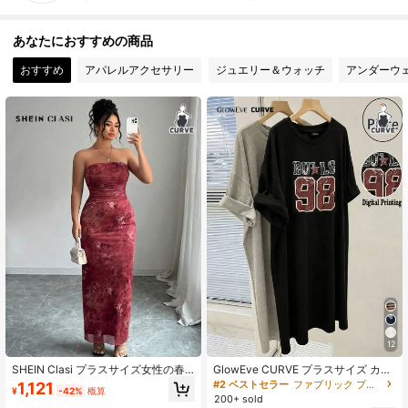
544K フォロワー
4.89
あなたにおすすめの商品
おすすめ
アパレルアクセサリー
ジュエリー＆ウォッチ
アンダーウ
544K フォロワー
4.89
544K フォロワー
4.89
544K フォロワー
4.89
544K フォロワー
4.89
544K フォロワー
4.89
12
544K フォロワー
SHEIN Clasi プラスサイズ女性の春
GlowEve CURVE プラスサイズ カジ
4.89
夏ファッショナブルなタイトフィッ
ュアル&通勤 エレガント 快適 ストレ
#2 ベストセラー
ファブリック プラスサイズのドレス
1,121
¥
-42%
概算
トジオメトリックプリントストラッ
ート 半袖 蝶プリントワンピース、春
200+ sold
プレス、サイドスリットヘムドレス
夏