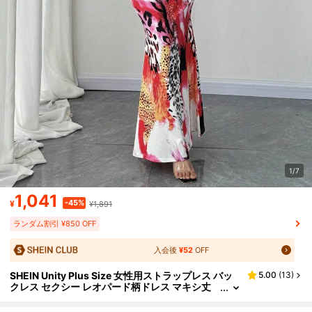
1/7
1,041
-45%
¥
¥1,891
ランダム割引 ¥850 OFF
入会後
¥52
OFF
SHEIN Unity Plus Size 女性用ストラップレス バッ
5.00
(
13
)
クレス セクシー レオパード柄ドレス マキシ丈
レディースアウトフィット