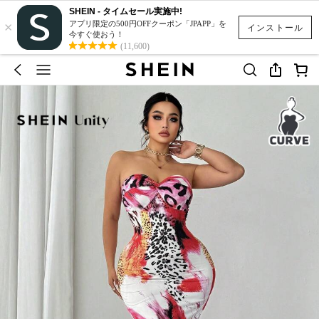
SHEIN - タイムセール実施中!
×
アプリ限定の500円OFFクーポン「JPAPP」を
インストール
今すぐ使おう！
(11,600)