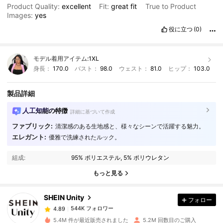
Product Quality:
excellent
Fit:
great
fit
True to Product
Images:
yes
役に立つ
(0)
モデル着用アイテム:
1XL
身長：
170.0
バスト：
98.0
ウェスト：
81.0
ヒップ：
103.0
製品詳細
人工知能の特徴
詳細に基づいて作成
ファブリック:
清潔感のある生地感と、様々なシーンで活躍する魅力。
エレガント:
優雅で洗練されたルック。
544K フォロワー
4.89
組成:
95% ポリエステル, 5% ポリウレタン
もっと見る
544K フォロワー
4.89
SHEIN Unity
フォロー
544K フォロワー
4.89
5.4M 件が最近販売されました
5.2M 回数目のご購入