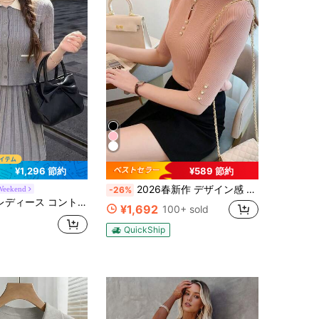
¥1,296 節約
¥589 節約
2026春新作 デザイン感 レディース ハーフスリーブニット 柔らかい 軽量 春夏ニット レディース 五分袖トップス インナーニット ジャケットに合う レディース 半袖 カジュアル通勤 レディース シンプル 五分袖ニットT 肌触り良く軽量通気性のベーシックアイテム 春夏用五分袖ニットトップス インスタ映え カットアウトデザイン フィットクルーネックリブニット半袖インナー 上品なセミハイネックレースデザイン半袖ニット 春夏薄手シルエット強調ニットTシャツ
Weekend
-26%
カラー ラウンドネック 半袖 ボタン前開き ツイストニットセーター 2点セット
¥1,692
100+ sold
QuickShip