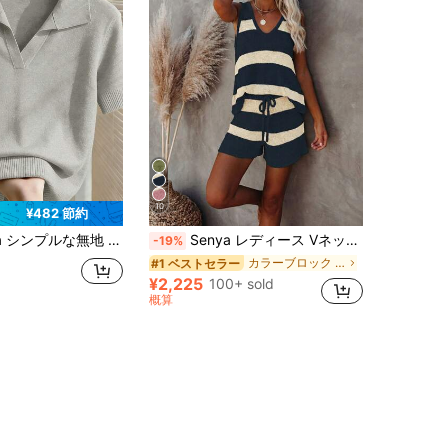
10
¥482 節約
 タンダウンカラー 半袖 カジュアルフィットニットトップ、春夏シーズンに活躍
Senya レディース Vネック ストライプ カラーブロック リブニット タンクトップ & ショーツ カジュアル バケーション ニットセット、2026年新作 ニット 2ピースセット サマー、バケーションコア
-19%
カラーブロック レディースセーターコーデ
#1 ベストセラー
¥2,225
100+ sold
概算