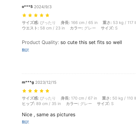
o***5
2024/9/3
サイズ感: ぴったり, 身長: 166 cm / 65 in, 重さ: 53 kg / 117 lbs, バスト: 
サイズ感:
ぴったり
身長:
166 cm / 65 in
重さ:
53 kg / 117 
ウエスト:
58 cm / 23 in
カラー:
グレー
サイズ:
S
Product Quality
:
so cute this set fits so well
翻訳
m***g
2023/12/15
サイズ感: ぴったり, 身長: 170 cm / 67 in, 重さ: 50 kg / 110 lbs, バスト: 
サイズ感:
ぴったり
身長:
170 cm / 67 in
重さ:
50 kg / 110 l
ヒップ:
89 cm / 35 in
カラー:
グレー
サイズ:
S
Nice , same as pictures
翻訳