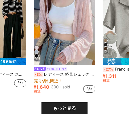
36
6
¥469 節約
Franclia シンプルな無地
HOTITIN
-27%
リスト カジュアル セーター 2点セット
レディース 軽量シュラグ カバーアップ オープンフロント ショートニットトップ 春夏 薄手 ボレロセーター ピンク
-3%
¥1,311
売り切れ間近！
概算
¥1,640
300+ sold
概算
もっと見る