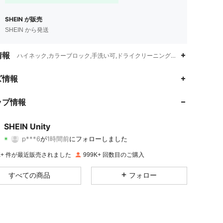
SHEIN が販売
SHEIN から発送
情報
ハイネック,カラーブロック,手洗い可,ドライクリーニング不可
ズ情報
4.89
35K
545K
ップ情報
4.89
35K
545K
SHEIN Unity
p***6
が
1時間前
にフォローしました
g***1
が閲覧中
4.89
35K
545K
9K+ 件が最近販売されました
999K+ 回数目のご購入
すべての商品
フォロー
4.89
35K
545K
4.89
35K
545K