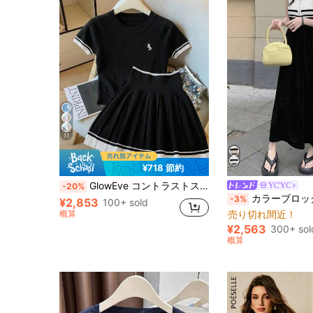
11
¥718 節約
GlowEve コントラストストライプ フィッテッド 刺繍 半袖クロップトップ & ハイウエスト プリーツミニスカート 2ピースセット レディース
YC'YC
-20%
カラーブロック ラウンドネック ジップアップ 
-3%
¥2,853
100+ sold
概算
売り切れ間近！
¥2,563
300+ sol
概算