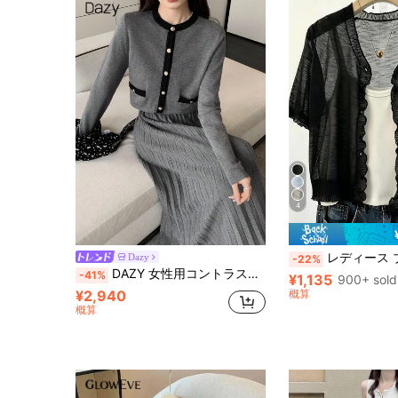
4
レディース ブラック ニットトップス フリルトリム付き、薄手 ルーズ スラウチ シングルブ
Dazy
-22%
DAZY 女性用コントラストカラークルーネックカーディガン&スカート2点セット、秋
-41%
¥1,135
900+ sold
¥2,940
概算
概算