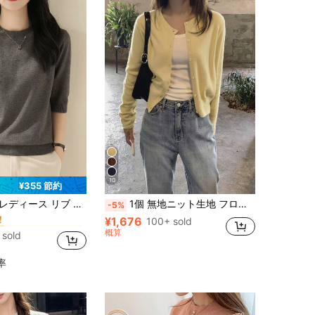
10
¥355 節約
リブニット レディースセーター
ー
ク 中袖 ニットセーター トップス、ファッショナブルなルーズフィット、秋春新作
1個 無地ニット生地 フロントボタンカーディガン、軽量 春夏デイリーウェア イエロー 秋
-5%
！
¥1,676
リブニット レディースセーター
リブニット レディースセーター
100+ sold
ー
ー
！
！
概算
 sold
リブニット レディースセーター
ー
！
率