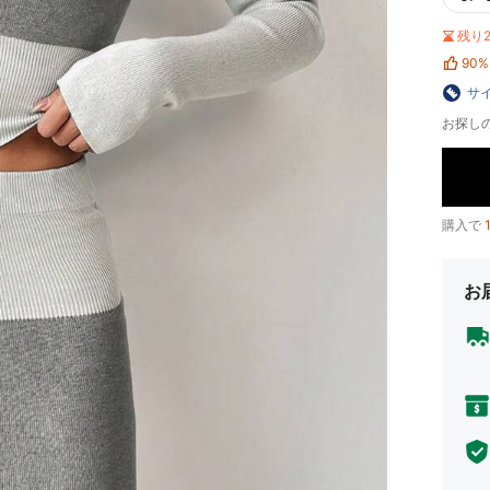
残り
90%
サ
お探し
購入で
お