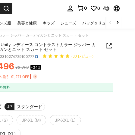
0
0
select.
ンズ服
美容と健康
キッズ
シューズ
バッグ＆リュック
下着＆
ラストカラー ジッパー カーディガンとニット スカート セット
N Unity レディース コントラストカラー ジッパー カ
ガンとニット スカート セット
z2310274729100777
(30 レビュー)
496
¥3,767
-34%
ICE AND AVAILABILITY
割引 ¥1,271 OFF
料無料
ズ
JP
スタンダード
 (S)
JP-XL (M)
JP-XXL (L)
3XL (XL)