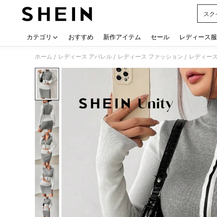
スク
Use up
カテゴリ
おすすめ
新作アイテム
セール
レディース服
ホーム
レディース アパレル
レディース ファッション
レディース
/
/
/