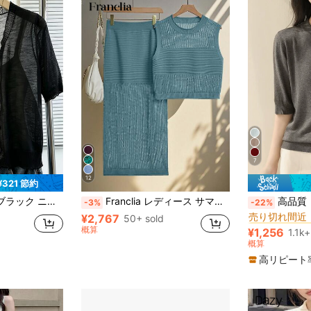
7
12
¥321 節約
#2 ベストセラ
レスト UVカットトップス、透かし編み 通気性、アウトドア アームカバー 夏用
Franclia レディース サマーバケーション カジュアル ホロー ニットベスト & ミニスカート 2点セット
高品質 レディース リブ クルーネッ
-3%
-22%
売り切れ間近
¥2,767
50+ sold
#2 ベストセラ
#2 ベストセラ
売り切れ間近
売り切れ間近
概算
¥1,256
1.1k+
#2 ベストセラ
概算
売り切れ間近
高リピート