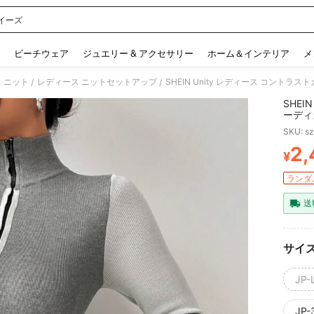
イーズ
 and down arrow keys to navigate search 検索履歴 and 人気ワード. Press Enter to 
ビーチウェア
ジュエリー & アクセサリー
ホーム＆インテリア
メ
 ニット
レディース ニットセットアップ
SHEIN Unity レディース コント
/
/
SHEI
ーディ
SKU: s
2,
¥
PR
ランダム
送
サイ
JP-L
JP-