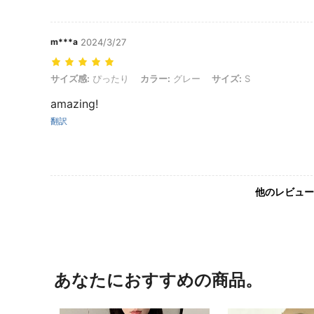
m***a
2024/3/27
サイズ感: ぴったり, カラー: グレー, サイズ: S
サイズ感:
ぴったり
カラー:
グレー
サイズ:
S
amazing!
翻訳
他のレビュー
あなたにおすすめの商品。