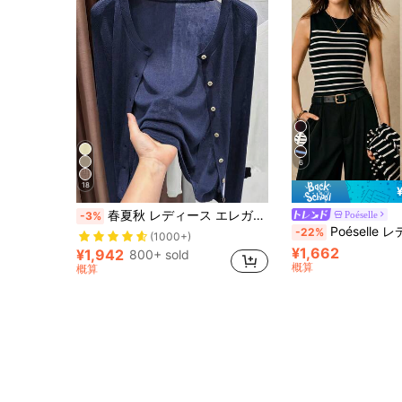
6
18
春夏秋 レディース エレガントカジュアル ニットカーディガン 無地 ラウンドネック 長袖 シングルボタン 透け感デザイン ミニマル 通勤向け 薄手 シアー UV対策 ルーズシルエット お出かけ 旅行服 ストリートウェア クワイエットラグジュアリー
Poéselle
-3%
Poéselle レディース ストライプ ミニマ
-22%
(1000+)
¥1,662
¥1,942
800+ sold
概算
概算