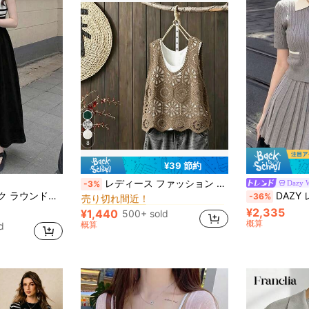
8
¥39 節約
カーキ レディースセーターベスト
#1 ベストセラー
レディース ファッション 無地 透かし編み ハンドメイド クロシェ アシンメトリーヘム ノースリーブ ルーズ カジュアル ニットトップ 夏用
Dazy 
-3%
売り切れ間近！
ノースリーブ セーターワンピース、夏用
DAZY レディース コントラスト
-36%
カーキ レディースセーターベスト
カーキ レディースセーターベスト
#1 ベストセラー
#1 ベストセラー
売り切れ間近！
売り切れ間近！
¥2,335
¥1,440
500+ sold
カーキ レディースセーターベスト
#1 ベストセラー
概算
概算
d
売り切れ間近！