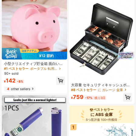
¥12 節約
小型クリエイティブ貯金箱 面白い魅
力的なかわいい貯金箱 壊れないお金
#1 ベストセラー
ポータブル 転用金庫
箱 秘密の収納箱 コインバンク 女性
90+ sold
と男性向け カートゥーン愛らしい貯
142
金箱 貯金コインバンク 寝室 学校用
¥
-8%
大容量 セキュリティキャッシュボッ
小型豚貯金箱 誕生日 休日ギフト 寝
4
other sellers
クス セーフティスプリングクリップ
室必需品
#8 ベストセラー
に ガレージ 金庫
ロック付き - 頑丈な金属製、取り外
759
し可能な小銭トレイとキャッシュオ
¥
-17%
残り3日
ーガナイザー付き、3種類のスタイル
から選べます。
ベストセラー
に ABS 金庫
5つ星評価 100+件獲得
1