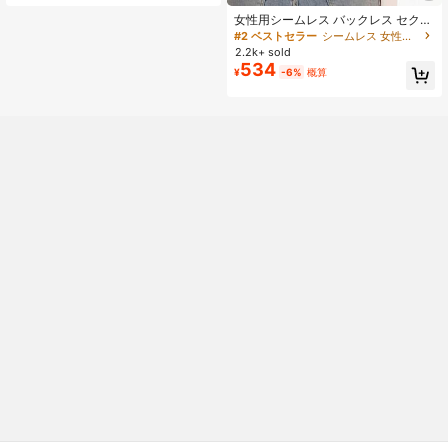
女性用シームレス バックレス セクシ
ーランジェリー ブライダルアンダー
#2 ベストセラー
シームレス 女性用ブラジャーとブラレット
ウェア 3段階調整ストラップ ローバ
2.2k+ sold
ック ウェディングランジェリー 通気
534
¥
-6%
概算
性 快適 フォーマルシーン キャミソ
ール、シック&エレガント