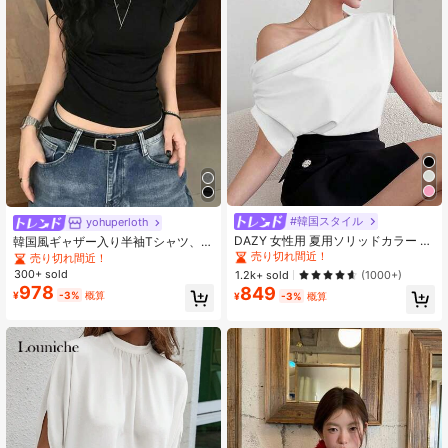
#韓国スタイル
yohuperloth
DAZY 女性用 夏用ソリッドカラー 非
韓国風ギャザー入り半袖Tシャツ、ス
対称ネックライン ファッションルー
リムフィット、ウエストを美しく見
売り切れ間近！
売り切れ間近！
ズTシャツ オフショル
せる、多用途なカジュアルブラック
300+ sold
1.2k+ sold
(1000+)
トップ
978
849
¥
-3%
概算
¥
-3%
概算