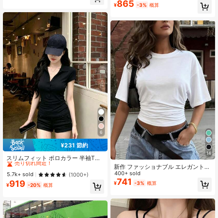
865
高リピート率
売り切れ間近！
¥
-3%
概算
6
¥231 節約
#1 ベストセラー
に ポロ 女性用トップス、ブラウス、Tシャツ
14
売り切れ間近！
スリムフィット ポロカラー 半袖Tシ
ャツ レディース、ウエストシェイ
#1 ベストセラー
#1 ベストセラー
に ポロ 女性用トップス、ブラウス、Tシャツ
に ポロ 女性用トップス、ブラウス、Tシャツ
新作 ファッショナブル エレガント
プ、エレガント&スリミング カジュ
無地 カジュアル 万能 ウエストシャ
400+ sold
売り切れ間近！
売り切れ間近！
5.7k+ sold
(1000+)
アル ブラック、オフィスサイレン サ
ーリング Tシャツ、デイリー、学
741
919
#1 ベストセラー
に ポロ 女性用トップス、ブラウス、Tシャツ
¥
-3%
概算
マー
¥
-20%
概算
校、ビーチ、バケーション、ホーム
売り切れ間近！
ウェアに適した ホワイト サマー、ク
リーンガール エステティック