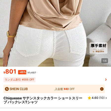
1/6
801
-45%
¥
¥1,467
ランダム割引 ¥666 OFF
入会後
¥40
OFF
Chiquease サテンスタックカラー ショートスリー
4.60
(
10
)
ブ バックレスTシャツ