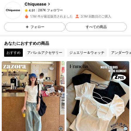
Chiquease
287K フォロワー
4.91
m***2
は
1日前
に購入しました
1.1M 件が最近販売されました
3.1M 回数目のご購入
287K フォロワー
4.91
フォロー
すべての商品
あなたにおすすめの商品
287K フォロワー
4.91
おすすめ
アパレルアクセサリー
ジュエリー＆ウォッチ
アンダーウ
287K フォロワー
4.91
287K フォロワー
4.91
287K フォロワー
4.91
287K フォロワー
4.91