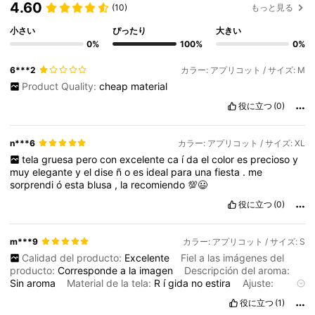
4.60
(10)
もっと見る
小さい
ぴったり
大きい
0%
100%
0%
6***2
カラー: アプリコット / サイズ: M
Product Quality:
cheap
material
役に立つ
(0)
n***6
カラー: アプリコット / サイズ: XL
tela
gruesa
pero
con
excelente
ca
í
da
el
color
es
precioso
y
muy
elegante
y
el
dise
ñ
o
es
ideal
para
una
fiesta
.
me
sorprendi
ó
esta
blusa
,
la
recomiendo
💯😃
役に立つ
(0)
m***9
カラー: アプリコット / サイズ: S
Calidad del producto:
Excelente
Fiel a las imágenes del
producto:
Corresponde
a
la
imagen
Descripción del aroma:
Sin
aroma
Material de la tela:
R
í
gida
no
estira
Ajuste:
Perfecto
Es
preciosa
,
delicada
y
elegante
,
la
am
é
役に立つ
(1)