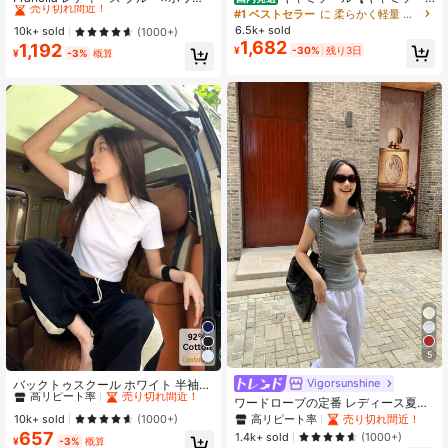
ト ストライプ ボタン付きシャーリン
ル カップ付き】 サテン 下着 インナ
#1 ベストセラー
#1 ベストセラー
に ファブリック 柔らかなオフィスブラウス
に ファブリック 柔らかなオフィスブラウス
#1 ベストセラー
に 柔らかく軽量 女性用トップス、ブラウス、Tシャツ
グ Vネックシャツ 夏向け エフォート
ー ブラウス トップス タンクトップ
6.5k+ sold
売り切れ間近！
売り切れ間近！
10k+ sold
(1000+)
レスシック ブラウス 通学・新学期向
サテンスリップ 重ね着 光沢 オフィ
1,682
1,192
#1 ベストセラー
に ファブリック 柔らかなオフィスブラウス
¥
-30%
残り3日
け 春カジュアル
ス セクシー 上品 フォーマ
¥
-3%
概算
売り切れ間近！
5
#1 ベストセラー
ビーチ 女性用Tシャツ
高リピート率
売り切れ間近！
Vigorsunshine
バックトゥスクール ホワイト 半袖T
シャツ レディース 多用途クロップト
#1 ベストセラー
#1 ベストセラー
ビーチ 女性用Tシャツ
ビーチ 女性用Tシャツ
ワードローブの定番 レディース夏用
ップ セクシー シック スタイリッシ
半袖Tシャツ、デザイン重視のボート
高リピート率
高リピート率
売り切れ間近！
売り切れ間近！
高リピート率
売り切れ間近！
10k+ sold
(1000+)
ュ カジュアル
ネック スリムフィット エレガントな
657
#1 ベストセラー
ビーチ 女性用Tシャツ
1.4k+ sold
(1000+)
¥
-3%
概算
グレーニットトップ カジュアル