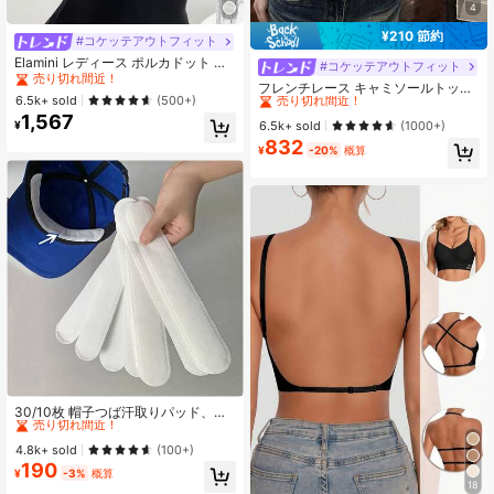
4
¥210 節約
#コケッテアウトフィット
#2 ベストセラー
夜遊び 女性用ブラウス
売り切れ間近！
Elamini レディース ポルカドット パ
#コケッテアウトフィット
#8 ベストセラー
短い 女性用タンクトップ&キャミス
ッチワーク レーストリム 配色 ウエ
#2 ベストセラー
#2 ベストセラー
夜遊び 女性用ブラウス
夜遊び 女性用ブラウス
売り切れ間近！
フレンチレース キャミソールトップ
スト ショートスリーブ トップス 夏
売り切れ間近！
売り切れ間近！
6.5k+ sold
(500+)
パッド入りバスト ホワイト アンダー
#8 ベストセラー
#8 ベストセラー
短い 女性用タンクトップ&キャミス
短い 女性用タンクトップ&キャミス
用
1,567
シャツ カジュアル
#2 ベストセラー
夜遊び 女性用ブラウス
売り切れ間近！
売り切れ間近！
¥
6.5k+ sold
(1000+)
売り切れ間近！
832
#8 ベストセラー
短い 女性用タンクトップ&キャミス
¥
-20%
概算
売り切れ間近！
#1 ベストセラー
に 夏の涼しさを保つための必需品 汗パッド
売り切れ間近！
30/10枚 帽子つば汗取りパッド、シ
ャツ襟汗取りガード、帽子裏汗取り
#1 ベストセラー
#1 ベストセラー
に 夏の涼しさを保つための必需品 汗パッド
に 夏の涼しさを保つための必需品 汗パッド
パッチ、白 通気性吸汗パッド、汗防
売り切れ間近！
売り切れ間近！
4.8k+ sold
(100+)
止・汚れ防止、不織布、手頃なフィ
190
#1 ベストセラー
に 夏の涼しさを保つための必需品 汗パッド
ットネス・旅行・新学期必需品
¥
-3%
概算
18
売り切れ間近！