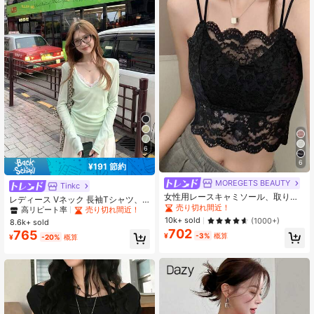
6
6
¥191 節約
MOREGETS BEAUTY
Tinkc
#1 ベストセラー
に 深いVネック 女性用トップス、ブラウス、Tシャツ
女性用レースキャミソール、取り外
高リピート率
売り切れ間近！
レディース Vネック 長袖Tシャツ、
し可能なパッド付き、かわいい&セク
売り切れ間近！
多用途な日よけレイヤリングトッ
#1 ベストセラー
#1 ベストセラー
に 深いVネック 女性用トップス、ブラウス、Tシャツ
に 深いVネック 女性用トップス、ブラウス、Tシャツ
シーな無地インナー、新学期、冬、
プ、春/夏、UPF 50+
10k+ sold
(1000+)
8.6k+ sold
高リピート率
高リピート率
売り切れ間近！
売り切れ間近！
クリスマス、春節、カジュアルブラ
702
765
ックサマーに適しています、シック&
#1 ベストセラー
に 深いVネック 女性用トップス、ブラウス、Tシャツ
¥
-3%
概算
¥
-20%
概算
エレガント
高リピート率
売り切れ間近！