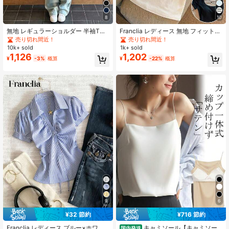
8
10
287K フォロワー
4.91
無地 レギュラーショルダー 半袖Tシ
Franclia レディース 無地 フィット
ャツ レディース ラウンドネック ス
カジュアル デイリートップス
売り切れ間近！
売り切れ間近！
リムフィット 美シルエット 伸縮性
10k+ sold
1k+ sold
軽量 通気性 快適 夏用 万能 オールマ
287K フォロワー
4.91
1,126
1,202
¥
-3%
概算
¥
-22%
概算
ッチ Tシャツ
9
6
¥32 節約
¥716 節約
#1 ベストセラー
に ファブリック 柔らかなオフィスブラウス
売り切れ間近！
Franclia レディース ブルー×ホワイ
キャミソール【キャミソー
国内発送