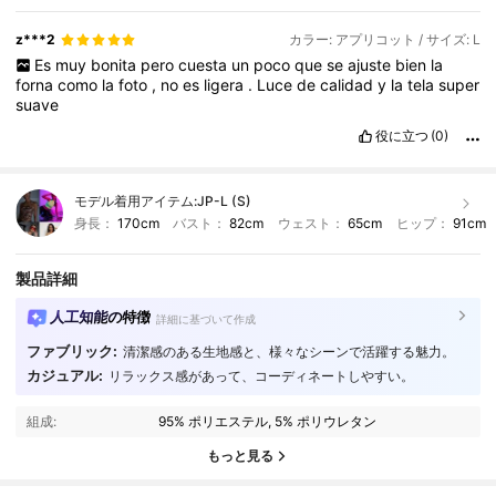
z***2
カラー: アプリコット / サイズ: L
Es
muy
bonita
pero
cuesta
un
poco
que
se
ajuste
bien
la
forna
como
la
foto
,
no
es
ligera
.
Luce
de
calidad
y
la
tela
super
suave
役に立つ
(0)
モデル着用アイテム:
JP-L (S)
身長：
170cm
バスト：
82cm
ウェスト：
65cm
ヒップ：
91cm
製品詳細
人工知能の特徴
詳細に基づいて作成
ファブリック:
清潔感のある生地感と、様々なシーンで活躍する魅力。
287K フォロワー
4.91
カジュアル:
リラックス感があって、コーディネートしやすい。
組成:
95% ポリエステル, 5% ポリウレタン
287K フォロワー
4.91
もっと見る