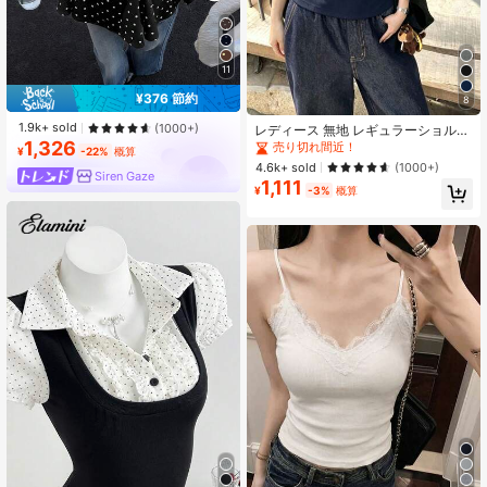
11
¥376 節約
8
1.9k+ sold
(1000+)
レディース 無地 レギュラーショルダ
ー 半袖Tシャツ ラウンドネック スリ
1,326
売り切れ間近！
¥
-22%
概算
ムフィット 美シルエット 伸縮性 軽
4.6k+ sold
(1000+)
量 通気性 快適 夏用 万能 オールマッ
Siren Gaze
1,111
チ トップス
¥
-3%
概算