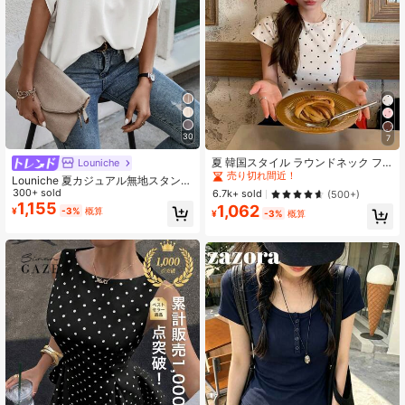
30
7
#5 ベストセラー
快適な レディーストップス
売り切れ間近！
夏 韓国スタイル ラウンドネック フ
Louniche
ィッテッド カジュアル ドット柄 半
#5 ベストセラー
#5 ベストセラー
快適な レディーストップス
快適な レディーストップス
Louniche 夏カジュアル無地スタンド
袖 Tシャツ ホワイト
カラーミドルスリーブシャツ
300+ sold
売り切れ間近！
売り切れ間近！
6.7k+ sold
(500+)
1,155
1,062
#5 ベストセラー
快適な レディーストップス
¥
-3%
概算
¥
-3%
概算
売り切れ間近！