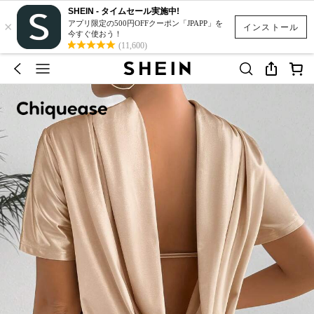
SHEIN - タイムセール実施中!
×
アプリ限定の500円OFFクーポン「JPAPP」を
インストール
今すぐ使おう！
(11,600)