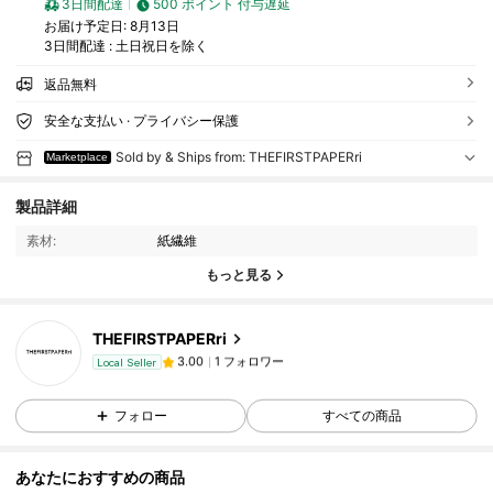
3日間配達
500 ポイント 付与遅延
お届け予定日:
8月13日
3日間配達 : 土日祝日を除く
返品無料
安全な支払い · プライバシー保護
Sold by & Ships from: THEFIRSTPAPERri
Marketplace
製品詳細
素材:
紙繊維
もっと見る
THEFIRSTPAPERri
1 フォロワー
3.00
Local Seller
r***6
が
1日前
にフォローしました
1 フォロワー
3.00
フォロー
すべての商品
あなたにおすすめの商品