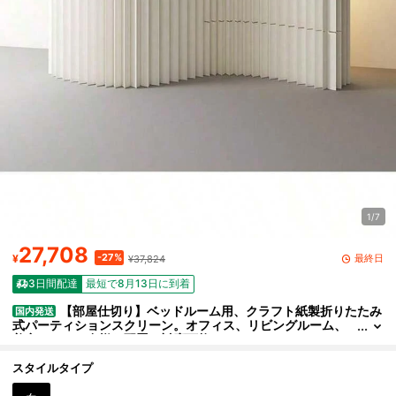
1/7
27,708
-27%
最終日
¥
¥37,824
3日間配達
最短で8月13日に到着
【部屋仕切り】ベッドルーム用、クラフト紙製折りたたみ
国内発送
式パーティションスクリーン。オフィス、リビングルーム、
美容サロンで多様な配置に対応可能。
スタイルタイプ