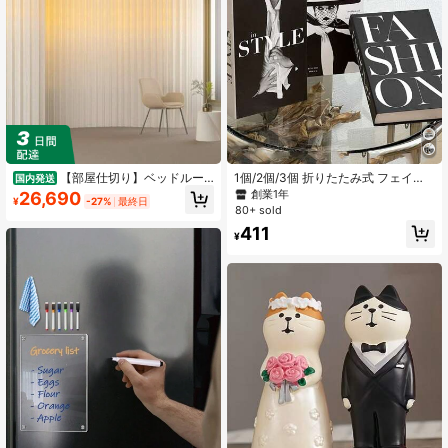
【部屋仕切り】ベッドルー
1個/2個/3個 折りたたみ式 フェイク
国内発送
ム用、クラフト紙素材の折りたたみ
装飾本、モダンミニマリスト フェイ
創業1年
26,690
¥
-27%
最終日
式パーティションスクリーン。オフ
クブックディスプレイ、ホームリビ
80+ sold
ィス、リビングルーム、美容サロン
ングルーム本棚デコレーション、写
411
で多目的に使用可能。
真撮影小物、ホテル、カフェ、店
¥
舗、ライブ配信ディスプレイ、テレ
ビスタンド、デスク、オフィス装飾
アクセサリーに適しています