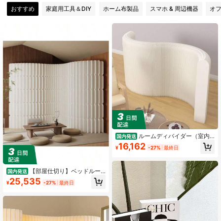
おすすめ
家庭用工具＆DIY
ホーム布製品
スマホ & 周辺機器
オ
ルームディバイダー（室内
国内発送
仕切り）ベッドルーム（寝室）多機
16,162
¥
-27%
最終日
能折りたたみ式ルームパーティショ
ンスクリーン（多機能折りたたみ室
内仕切りスクリーン）クラフト紙製
で、リビングルーム、オフィス、ビ
【部屋仕切り】ベッドルー
国内発送
ューティサロンに最適
ム用、多機能折りたたみ式パーティ
25,535
¥
-27%
最終日
ションスクリーン。クラフト紙製
で、リビングルーム、オフィス、美
容サロンに最適。