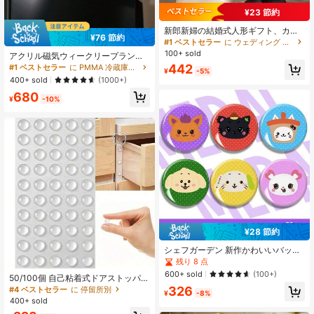
¥23 節約
新郎新婦の結婚式人形ギフト、カッ
¥76 節約
プルの婚約ミニチュア置物、ドール
#1 ベストセラー
に ウェディング ホームデコレーションのアクセントとアクセサリー
ハウスの装飾マイクロランドスケー
100+ sold
アクリル磁気ウィークリープランナ
プ、写真撮影用小物、ホームデコレ
ーメモボード、消去可能な透明メッ
442
#1 ベストセラー
に PMMA 冷蔵庫用・装飾用マグネット
ーション、車のアクセサリー、猫好
¥
-5%
セージライティングパッド (ギフトと
きのかわいい結婚祝い、記念日ケー
400+ sold
(1000+)
してランダムカラーのホワイトボー
キトッパー装飾、レジン猫の彫刻デ
680
ドペン6本とランダムカラーのクリー
スクトップデコレーション
¥
-10%
ニングクロス1枚が付属します!)
¥28 節約
シェフガーデン 新作かわいいバッジ
- 厳選された高品質素材と繊細な職
残り 8 点
人技で作られ、バッグ、帽子、服、
600+ sold
(100+)
50/100個 自己粘着式ドアストッパー
靴の装飾に最適、スタイルに独特の
ラバー ショックアブソーバー キャビ
326
チャームを添えます!
#4 ベストセラー
に 停留所別
¥
-8%
ネットバンパー シリコンファニチャ
400+ sold
ーパッド クッション 保護パッド 最