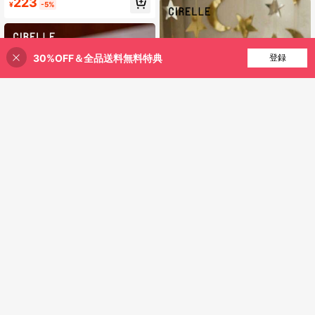
223
高の贈り物
¥
-5%
30%OFF＆全品送料無料特典
買い物かごに追加
登録
27% 割引！
¥271 節約
Cirelle
Cirelle クリエイティブ メタル クリ
スタルボール スタンド - 回転ベース
80+ sold
Cirelle
ディスプレイホルダー、2in1 シェル
1,082
Cirelle 1個 ヴィンテージ 型押し 香
¥
-20%
フデコレーション & デスクトップオ
水/アロマテラピー ガラスボトル、5
70+ sold
ーナメント、コスミック ホームライ
0ml ガラスボトル、蓋付き密閉空ボ
ブラリーアクセント、ユニークな誕
476
¥
トル、透明ミニゴールドビーズ装飾
生日&ホリデーギフトアイデア
ボトル ラマダンフェスティバル