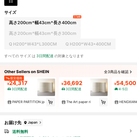
白
サイズ
1 left
高さ200cm*幅43cm*長さ400cm
高さ200cm*幅43cm*長さ300cm
Q H200*W43*L300CM
Q H200*W43*400CM
すべての サイズ は
3日間配達
の対象となります
Other Sellers on SHEIN
全3商品を確認
最安価格
24,317
36,692
54,500
¥
¥
¥
3日間配達
3日間配達
4-5日
PAPER PARTITION jp
The Art paper ri
HENGXIAN
お届け先
Japan
送料無料