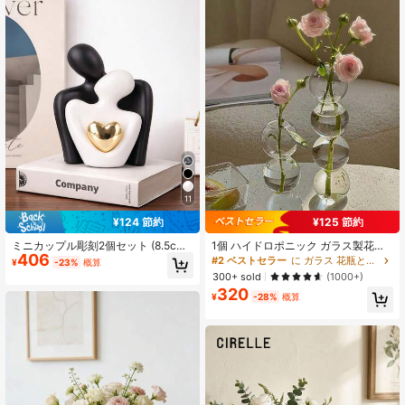
11
¥124 節約
¥125 節約
ミニカップル彫刻2個セット (8.5c
1個 ハイドロポニック ガラス製花
406
m)、白樹脂製、寝室の棚に適したデ
瓶、透明でファッショナブルなイン
#2 ベストセラー
に ガラス 花瓶と花瓶アクセサリー
¥
-23%
概算
コレーション、ロマンチックな記念
テリア装飾ギフト 誕生日 卒業 ホー
300+ sold
(1000+)
日、結婚式、バレンタインデーのカ
ムデコレーション ベース ルームデコ
320
ップルへのギフトに
レーション 花瓶 ガラス製花瓶
¥
-28%
概算