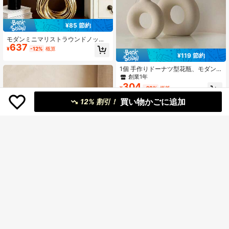
¥85 節約
モダンミニマリストラウンドノット
637
ベース、レジン素材製、ホームカウ
¥
-12%
概算
ンタートップの花飾りに適していま
¥119 節約
す。ホーム、ホテル、レストランの
テーブルトップ、エントランス装飾
1個 手作りドーナツ型花瓶、モダン
に適用できます。年中使用可能。ホ
ミニマリストボヘミアンスタイルフ
創業1年
ームデコ、ベース、ダイニングテー
ラワーデコレーション、リビング、
304
¥
-28%
概算
ブルの装飾、ギフト、誕生日祝いの
寝室、オフィス、ウェディングテー
装飾、ルーム装飾などに使用できま
ブル、パーティー、ホームデコレー
買い物かごに追加
12% 割引！
す。
ション、花瓶、テーブルトップデコ
レーション、誕生日卒業ギフトデコ
レーション プラスチック製花瓶
1個 手作り 犬型ユニーク樹脂製花
1,043
瓶、ホームデスクトップ装飾オーナ
¥
-10%
概算