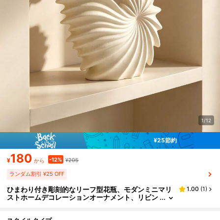
1/12
¥25節約
180
-12%
¥
¥205
から
ランダム割引 ¥25 OFF
ひまわり付き彫刻的なリーフ型花瓶、モダンミニマリ
1.00
(
1
)
ストホームデコレーションオーナメント、リビン
グルームのテーブルトップ、寝室の棚、オフィス
のデスクに適しています、美的なセンターピース、新