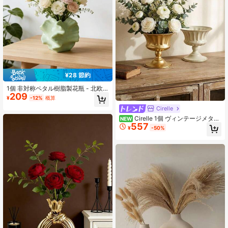
¥28 節約
1個 非対称ペタル樹脂製花瓶 - 北欧
209
モダンアート花瓶 リビングルームと
¥
-12%
概算
テーブルトップに適しています | ホ
Cirelle
ームデコレーション、ルームデコレ
ーション、レトロデコレーション、
Cirelle 1個 ヴィンテージメタル
NEW
ボヘミアンスタイルデコレーショ
557
ペデスタルフラワーベース - 小型ゴ
¥
-50%
ン、テーブルトップデコレーショ
ールド/アンティークホワイトアイロ
ン、ユニークなギフト、テーブルト
ントランペットベース - ウェディン
ップデコレーション、新築祝いギフ
グテーブル、ディナーパーティー、
ト
ホームデコレーション用の装飾的な
フラワーコンテナセンターピース