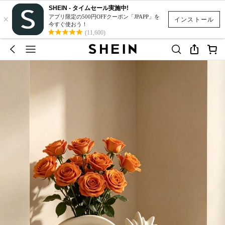
SHEIN - タイムセール実施中!
×
アプリ限定の500円OFFクーポン「JPAPP」を
インストール
今すぐ使おう！
(11,600)