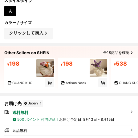
築祝いやギフトに最適、ユニークな芸術的な花瓶
スタイルタイプ
A
カラー / サイズ
クリックして購入
Other Sellers on SHEIN
全18商品を確認
198
198
538
¥
¥
¥
GUANG KUO
Artisan Nook
GUANG KU
お届け先
Japan
送料無料
500 ポイント 付与遅延
お届け予定日:
8月13日 - 8月15日
返品無料