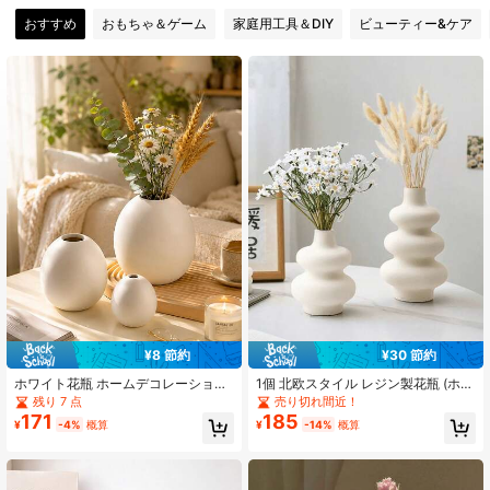
おすすめ
おもちゃ＆ゲーム
家庭用工具＆DIY
ビューティー&ケア
37 フォロワー
4.18
37 フォロワー
4.18
37 フォロワー
4.18
¥8 節約
¥30 節約
ホワイト花瓶 ホームデコレーション
1個 北欧スタイル レジン製花瓶 (ホワ
用 モダンフラワーベース 北欧ミニマ
イト花瓶)、モダンホームデコレーシ
残り 7 点
売り切れ間近！
リスト装飾花瓶 リビングルーム コー
ョン、フラワーポット花瓶、リビン
171
185
¥
-4%
概算
¥
-14%
概算
ヒーテーブル装飾 パンパスグラスホ
グルームデコレーション、ギフト (誕
ルダー ファームハウスシェルフ装飾
生日、卒業など)
ニュートラルボヘミアンホームアク
セント 新築祝いギフト