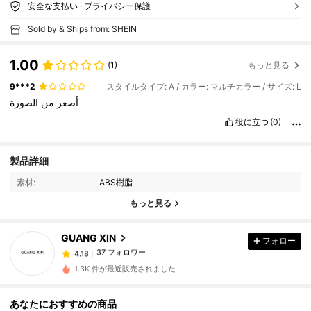
安全な支払い · プライバシー保護
Sold by & Ships from: SHEIN
1.00
(1)
もっと見る
9***2
スタイルタイプ: A / カラー: マルチカラー / サイズ: L
أصغر
من
الصورة
役に立つ
(0)
37 フォロワー
4.18
製品詳細
37 フォロワー
4.18
素材:
ABS樹脂
37 フォロワー
4.18
もっと見る
37 フォロワー
4.18
GUANG XIN
フォロー
37 フォロワー
4.18
l***g
が
1日前
にフォローしました
37 フォロワー
4.18
1.3K 件が最近販売されました
37 フォロワー
4.18
あなたにおすすめの商品
37 フォロワー
4.18