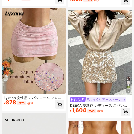
¥
-34%
概算
ーク セクシー ミニマル セクシース
ニスカート
カート コンサート パーティー 宴会
お出かけ ボヘミアン風 デート レデ
ィース 1枚 ブラック
7
Lyxana 女性用 スパンコール フロー
#こっくりアーストーン
878
ラル柄 プリーツ 多用途 デートナイ
¥
-37%
概算
DEEKA 夏新作 レディース スパンコ
ト/お出かけ ミニスカート
1,604
ール装飾 パンクスタイル ミニスカー
¥
-24%
概算
ト バケーション、フェスティバルス
タイル