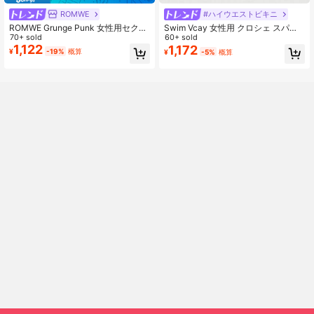
ROMWE
#ハイウエストビキニ
ROMWE Grunge Punk 女性用セクシ
Swim Vcay 女性用 クロシェ スパン
ーなスーパーショート グリッター ス
70+ sold
コール レーザーシアースカート、ビ
60+ sold
パンコール ミニスカート、夏のビー
1,122
ーチ、バカンス、パーティー、音楽
1,172
¥
-19%
概算
¥
-5%
概算
チ、卒業式、イースター、コンサー
フェスに適しています
ト、ナッシュビル旅行、プロム、ス
トリートパンクスタイルに適してい
ます