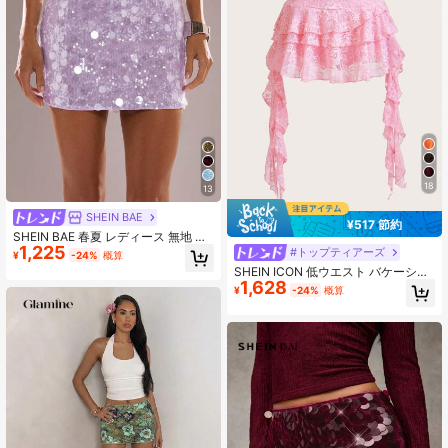
18
13
SHEIN BAE
¥517 節約
SHEIN BAE 春夏 レディース 無地 ス
1,225
パンコール ショートスカート パーテ
#トップティアーズ
¥
-24%
概算
ィー用/スパンコールミニスカート/レ
SHEIN ICON 低ウエスト バケーショ
ディース サマースカート、クラブ セ
1,628
ンスタイル カジュアル セクシー ホ
¥
-24%
概算
クシー、コンサート
ワイトレースフリルヘム ミニスカー
ト 安全パンツ付き、透けにくい