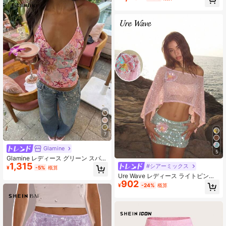
パンコール ミニスカート、夏のビー
チ、卒業式、イースター、コンサー
ト、ナッシュビル旅行、プロム、ス
トリートパンクスタイルに適してい
ます
7
Glamine
5
Glamine レディース グリーン スパン
1,315
コール刺繍 スパゲッティストラップ
#シアーミックス
¥
-5%
概算
レースアップ バックレス トップス、
Ure Wave レディース ライトピンク
ファッション セクシー バケーション
902
夏 70年代風 ビーチ ホリデー パーテ
¥
-24%
概算
トップス、スパンコール刺繍 トップ
ィー 3Dフラワー ニット クロシェ オ
ス サマー
フショルダー トップス 透かし編み
ミュージックフェス向け 万能