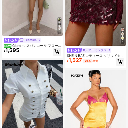
11
Glamine
4
Glamine スパンコール フロー
NEW
1,595
ラル セクシー ミニスカート
#シアーミックス
¥
SHEIN BAE レディース ソリッドカラ
1,527
ー スパンコール パッチワーク ボデ
¥
-24%
概算
ィコン ミニスカート