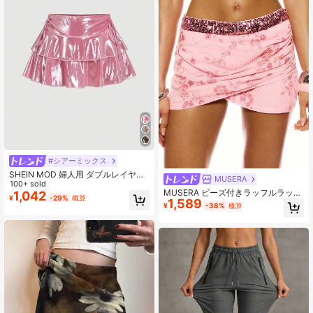
#シアーミックス
SHEIN MOD 婦人用 ダブルレイヤー
MUSERA
ピンクケーキミニスカート
100+ sold
MUSERA ビーズ付きラッフルラップ
1,042
¥
-29%
概算
1,589
ミニスカート キュート セクシー ガ
¥
-38%
概算
ーリー 夏 春 イビサ お出かけ 休暇 フ
ェス ファンタジー