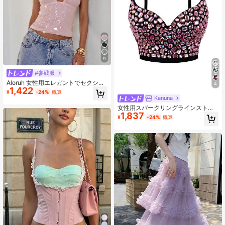
9
#参戦服
Aloruh 女性用エレガントでセクシー
4
1,422
なファッショナブルなスパンコール
¥
-24%
概算
付きバックレススパゲッティストラ
Kanuna
ップキャミソールトップ、バレンタ
女性用スパークリングラインストー
インデー、デート、パーティー、お
1,837
ンキャミソール ビルトインブラ付
出かけ、春夏シーズンに適していま
¥
-24%
概算
き、セクシーなクロップドカミソー
す
ルウエストシェイパー付き、カジュ
アルピンクバケーション夏