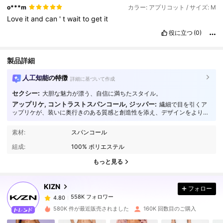
o***m
カラー: アプリコット / サイズ: M
Love
it
and
can
'
t
wait
to
get
it
役に立つ
(0)
製品詳細
人工知能の特徴
詳細に基づいて作成
セクシー:
大胆な魅力が漂う、自信に満ちたスタイル。
アップリケ, コントラストスパンコール, ジッパー:
繊細で目を引くア
ップリケが、装いに奥行きのある質感と創造性を添え、デザインをより洗
練されたものへと昇華させます。
558K フォロワー
4.80
素材:
スパンコール
組成:
100% ポリエステル
558K フォロワー
4.80
もっと見る
KIZN
フォロー
558K フォロワー
4.80
s***0
は
1日前
に購入しました
580K 件が最近販売されました
160K 回数目のご購入
558K フォロワー
4.80