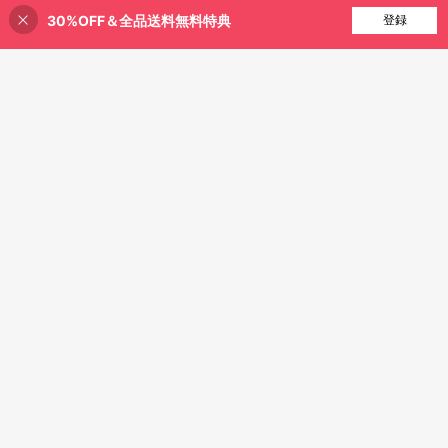
30%OFF＆全品送料無料特典
買い物かごに追加
登録
60% 割引！