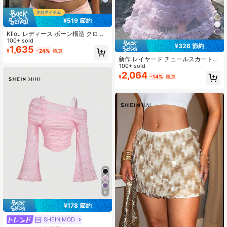
¥519 節約
Kliou レディース ボーン構造 クロッ
プド キャミソール、調整可能なスパ
100+ sold
¥326 節約
ゲッティストラップ、レーストリ
1,635
¥
-24%
概算
ム、ポリエステル パッチワーク スパ
新作 レイヤード チュールスカート、
ゲッティストラップ タンクトップ ピ
ハイウエスト フワフワ ケーキスカー
100+ sold
ンク カジュアル
ト
2,064
¥
-14%
概算
9
¥178 節約
SHEIN MOD