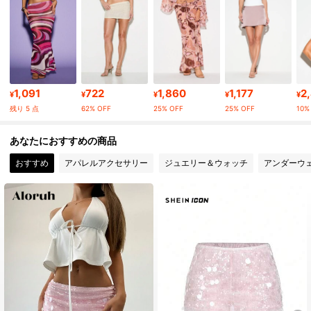
558K フォロワー
4.80
558K フォロワー
4.80
1,091
722
1,860
1,177
2
¥
¥
¥
¥
¥
残り 5 点
62% OFF
25% OFF
25% OFF
10%
558K フォロワー
4.80
あなたにおすすめの商品
おすすめ
アパレルアクセサリー
ジュエリー＆ウォッチ
アンダーウ
558K フォロワー
4.80
558K フォロワー
4.80
558K フォロワー
4.80
558K フォロワー
4.80