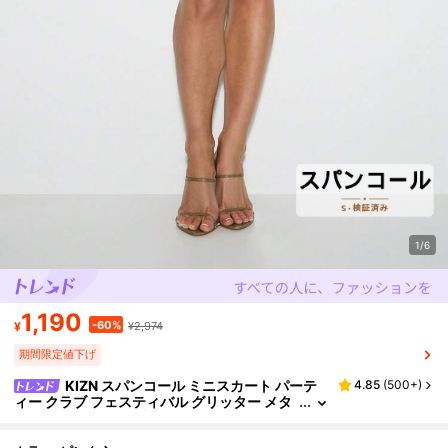
1/6
1,190
-60%
¥
¥2,974
期間限定値下げ
KIZN スパンコール ミニスカート パーテ
4.85
(
500+
)
ィー クラブ フェスティバル グリッター メタ
リック ディスク イブニング ショートスカー
ト キラキラ クラブウェア ホリデー ダンス ナイト