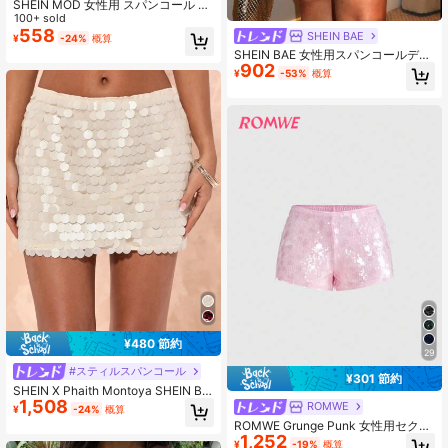
SHEIN MOD 女性用 スパンコール シ
ョルダー 無地 ギャザー フレア袖 長
100+ sold
袖Tシャツ
558
SHEIN BAE
¥
-24%
概算
SHEIN BAE 女性用スパンコールデザ
902
イン エレガントなショートスカート
¥
-53%
概算
¥480 節約
29
#スティルスパンコール
¥301 節約
SHEIN X Phaith Montoya SHEIN BA
1,508
E 春夏 レディース 無地 スパンコール
ROMWE
¥
-24%
概算
ショート丈スカート パーティー/スパ
ROMWE Grunge Punk 女性用セクシ
ンコール ミニスカート/レディース
1,252
ーなスーパーショート グリッター ス
¥
-19%
概算
夏スカート