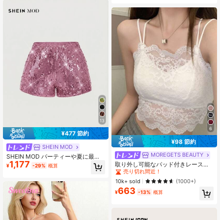
マラスなファッションアイテム
ールスカート、ビーチホリデースカ
ート、エレガントサマーミニスカー
ト、ミュージックフェスティバル、
パーティービンテージ、バレンタイ
ンデー
13
6
¥477 節約
¥98 節約
SHEIN MOD
MOREGETS BEAUTY
#1 ベストセラー
モスク 女性用タンクトップ&キャミス
SHEIN MOD パーティーや夏に最適
1,177
な、女性用ファッショナブルなウエ
売り切れ間近！
取り外し可能なパッド付きレースキ
¥
-29%
概算
スト部分がエラスティックのスパン
ャミソール、多用途ノースリーブア
#1 ベストセラー
#1 ベストセラー
モスク 女性用タンクトップ&キャミス
モスク 女性用タンクトップ&キャミス
コールショーツ
ンダーシャツ、女性向け、新学期、
売り切れ間近！
売り切れ間近！
10k+ sold
(1000+)
クリスマス、春節、カジュアルホワ
663
#1 ベストセラー
モスク 女性用タンクトップ&キャミス
イトサマー、シック&エレガント
¥
-13%
概算
売り切れ間近！