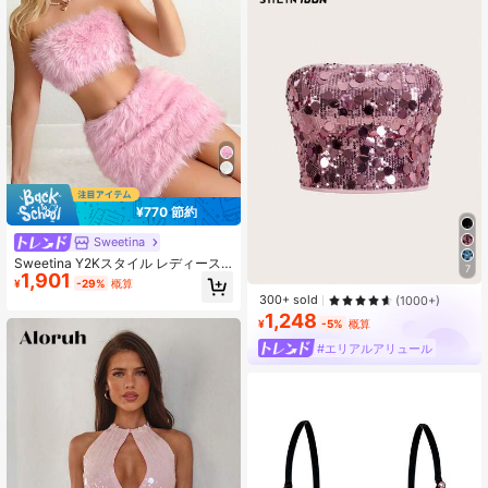
¥770 節約
Sweetina
Sweetina Y2Kスタイル レディース
7
1,901
クロップド ファジー チューブトップ
¥
-29%
概算
&ローウエスト ファジー ミニスカー
300+ sold
(1000+)
ト セット
1,248
¥
-5%
概算
#エリアルアリュール