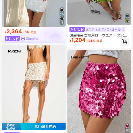
18
#スティルスパンコール
2,364
¥
-5%
概算
Glamine 女性用ローウエスト 光沢あ
Glamine
1,204
るシーケンスボディコンミニスカー
¥
-24%
概算
ト、セクシーなシーケンススカート
シーケンススカート レディース ショ
ーツ
¥2,455 節約