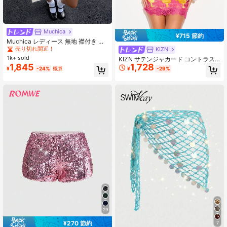
Muchica
#4 ベストセラー
短い 女性用ブラウス
¥715 節約
売り切れ間近！
Muchica レディース 無地 襟付き カ
ジュアル 万能 デイリー お出かけシ
KIZN
#4 ベストセラー
#4 ベストセラー
短い 女性用ブラウス
短い 女性用ブラウス
ャツ
1k+ sold
売り切れ間近！
売り切れ間近！
KIZN サテンジャカード コントラス
1,845
1,728
トレーストリム ディープVネック ス
#4 ベストセラー
短い 女性用ブラウス
¥
-24%
概算
¥
-29%
リップミニドレス パーティー サマー
売り切れ間近！
オケージョン ボディコン
29
¥270 節約
7