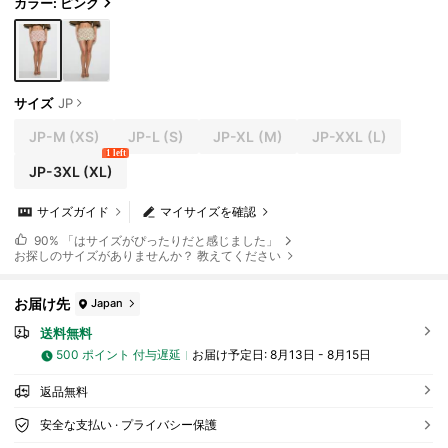
アウト
カラー: ピンク
サイズ
JP
JP-M
(XS)
JP-L
(S)
JP-XL
(M)
JP-XXL
(L)
1 left
JP-3XL
(XL)
サイズガイド
マイサイズを確認
90%
「はサイズがぴったりだと感じました」
お探しのサイズがありませんか？ 教えてください
お届け先
Japan
送料無料
500 ポイント 付与遅延
お届け予定日:
8月13日 - 8月15日
返品無料
安全な支払い · プライバシー保護