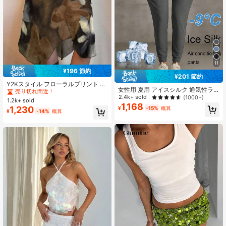
11
¥196 節約
#1 ベストセラー
に ブラウン 女性用ボトムス
¥201 節約
売り切れ間近！
Y2Kスタイル フローラルプリント メ
女性用 夏用 アイスシルク 通気性ラ
ッシュ アシンメトリー ミディ丈 Aラ
#1 ベストセラー
#1 ベストセラー
に ブラウン 女性用ボトムス
に ブラウン 女性用ボトムス
ンニングパンツ、ジッパーポケット&
2.4k+ sold
(1000+)
インスカート、ローウエスト 多用途
1.2k+ sold
売り切れ間近！
売り切れ間近！
ウエストゴム仕様の軽量スポーツズ
レディーススカート ブラウン バケー
1,168
1,230
¥
-15%
概算
#1 ベストセラー
に ブラウン 女性用ボトムス
ボン、フィットネス&ジョギング春用
¥
-14%
概算
ション サマー
売り切れ間近！