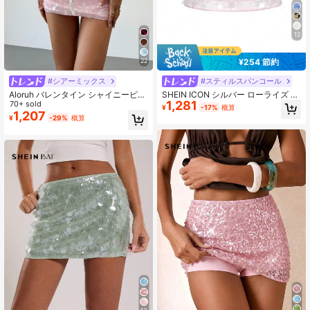
12
¥254 節約
22
#シアーミックス
#スティルスパンコール
Aloruh バレンタイン シャイニーピン
SHEIN ICON シルバー ローライズ ス
1,281
クシーケンス装飾 ミニスカート ウエ
70+ sold
パンコール装飾 ボディコン ミニスカ
¥
-17%
概算
スト低め、フェスティバル/ストリー
ート
1,207
¥
-29%
概算
トウェア パーティーシーケンススカ
ート