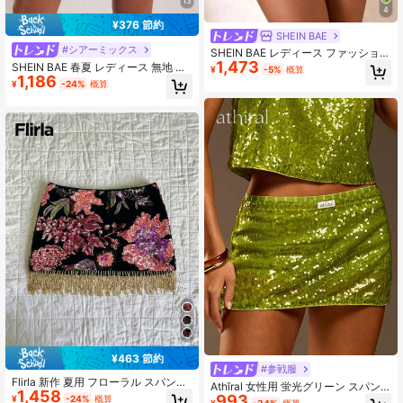
13
4
¥376 節約
SHEIN BAE
#シアーミックス
SHEIN BAE レディース ファッション
1,473
エレガント スパンコール ミニスカー
SHEIN BAE 春夏 レディース 無地 ス
¥
-5%
概算
ト パーティー向け
1,186
パンコール ショートスカート パーテ
¥
-24%
概算
ィー用、スパンコール ミニスカー
ト、レディース 夏スカート、クラブ
セクシー、コンサート グリーン、バ
レンタインデー、レディース バレン
タイン
¥463 節約
#参戦服
Flirla 新作 夏用 フローラル スパンコ
Athîral 女性用 蛍光グリーン スパン
1,458
ールデザイン タッセル装飾 パッチワ
993
コール グラマラス ファッション ミ
¥
-24%
概算