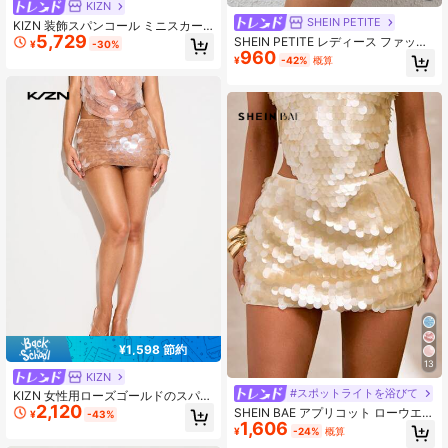
KIZN
SHEIN PETITE
KIZN 装飾スパンコール ミニスカー
5,729
ト コインフリンジヘム スパンコール
SHEIN PETITE レディース ファッシ
¥
-30%
オーバーレイ フェスティバル パーテ
960
ョナブル セクシー パーティー スパ
¥
-42%
概算
ィー 夏 ビーチカバーアップ
ンコール ミニスカート、小柄な女性
向け
¥1,598 節約
13
KIZN
#スポットライトを浴びて
KIZN 女性用ローズゴールドのスパン
2,120
コールミニスカートボディコンパー
SHEIN BAE アプリコット ローウエス
¥
-43%
ティークラブ輝きグリッターイブニ
1,606
ト スパンコール&シェル装飾ボディ
¥
-24%
概算
ング休日カクテルナイトアウトグラ
コンミニスカート、シェルスパンコ