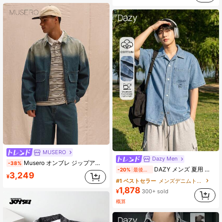
MUSERO
Dazy Men
Musero オンブレ ジップアップ デニムジャケット 春夏 ストリートスタイル ホリデー バケーション
-38%
DAZY メンズ 夏用 半袖 ブルー ウォッシュ加工 ヴィンテージ レタープリントデザイン カジュアル デニムシャツ
-20%
最後の51分
3,249
¥
#1 ベストセラー
メンズデニムトップス
1,878
¥
300+ sold
概算