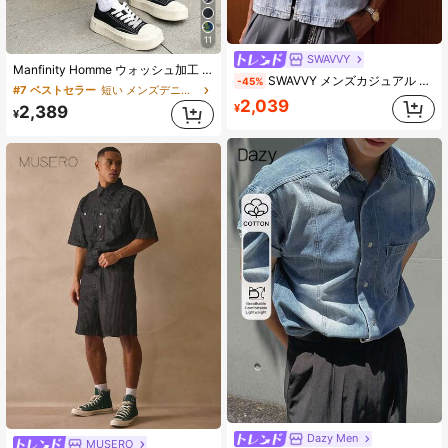
11
SWAVVY
Manfinity Homme ウォッシュ加工 ダークブルー リラックスフィット ひざ丈デニムショーツ、春夏
SWAVVY メンズカジュアル 無地 ドロップショルダー フロントボタン ファッショナブル 多用途 半袖デニムシャツ
-45%
#7 ベストセラー
短い メンズデニムショートパンツ
2,039
¥
2,389
¥
Dazy Men
MUSERO