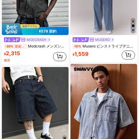
¥579 節約
MODCRASH
MUSERO
Modcrash メンズシャツ、ストリートウェアカジュアルストリート、デニム、リラックスフィット、ワーク、春夏、ブラック、ユニセックス
Musero ピンストライプデニムパンツ ゆったりストレートレッグ ボタン留め ジーンズ 秋冬限定
-20%
最後の51分
-51%
2,315
1,559
¥
¥
概算