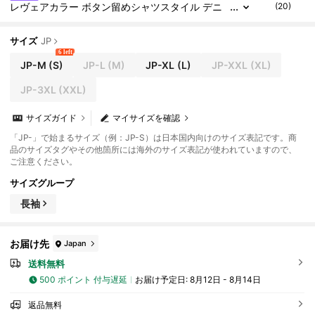
レヴェアカラー ボタン留めシャツスタイル デニ
(20)
ムトップ 春夏必需品
サイズ
JP
6 left
JP-M
(S)
JP-L
(M)
JP-XL
(L)
JP-XXL
(XL)
JP-3XL
(XXL)
サイズガイド
マイサイズを確認
「JP-」で始まるサイズ（例：JP-S）は日本国内向けのサイズ表記です。商
品のサイズタグやその他箇所には海外のサイズ表記が使われていますので、
ご注意ください。
サイズグループ
長袖
お届け先
Japan
送料無料
500 ポイント 付与遅延
お届け予定日:
8月12日 - 8月14日
返品無料