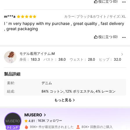
役に立つ
(0)
m***a
カラー: ブラック&ホワイト / サイズ: XL
I
'
m
very
happy
with
my
purchase
,
great
quality
,
fast
delivery
,
great
packaging
役に立つ
(0)
モデル着用アイテム:
M
身長：
183.3
バスト：
38.0
ウェスト：
28.0
ヒップ：
32.0
製品詳細
163K フォロワー
4.81
素材:
デニム
組成:
84% コットン, 12% ポリエステル, 4% レーヨン
163K フォロワー
4.81
もっと見る
MUSERO
163K フォロワー
4.81
h***9
は
3時間前
に購入しました
99K+ 件が最近販売されました
80K+ 回数目のご購入