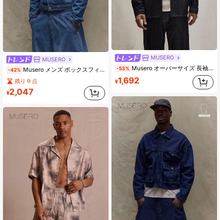
MUSERO
MUSERO
Musero オーバーサイズ 長袖デニムシャツ フラップポケット ボタン留め 隠しプラケット トップス ジーンズシャツ エッセンシャルズ 春夏
-53%
Musero メンズ ボックスフィット ボタン付き デニムジャケット 冬用
-42%
1,692
残り 9 点
¥
2,047
¥