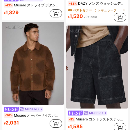
DAZY メンズ ウォッシュデニム 半袖シャツ、夏用
-43%
Musero ストライプ ボタン留め レギュラー ベーシック デニムショーツ コーデ ジョーツ 春夏必需品
-43%
#6 ベストセラー
に レギュラーフィット メンズデニムトップス
1,329
¥
1,520
¥
70+ sold
MUSERO
MUSERO
Musero オーバーサイズ ボックス型 長袖 ドロップショルダー ウォッシュデニム ボタン開閉 ジャケット フロントポケット付き 秋/春夏
-36%
Musero コントラストステッチ ボタン留め デニムショーツ ジョート スタイル 春夏必需品 ホリデー
-5%
2,031
¥
1,585
¥