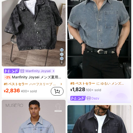
8
Manfinity Joysei
Manfinity Joysei メンズ夏用半袖シングルブレスト ポケット付きカジュアルデニムシャツ
-2%
#5 ベストセラー
に ゆるい メンズデニムトップス
#1 ベストセラー
ハーフスリーブ メンズデニムトップス
1,828
2,836
¥
100+ sold
¥
400+ sold
Dazy