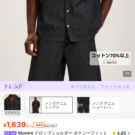
1/5
メンズデニム
メンズ デニム
完売
トップス
ショートパン
ツ
2
アイテム
1,639
¥
-44%
¥2,927
から
Musero ドロップショルダー ボクシーフィット
4.85