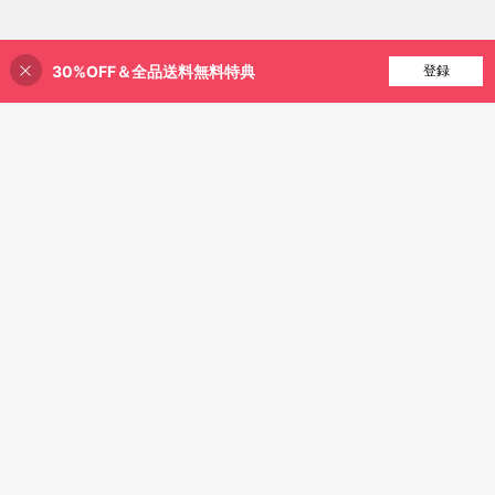
30%OFF＆全品送料無料特典
買い物かごに追加
登録
44% 割引！