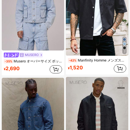
7
MUSERO
Manfinity Homme メンズストリートスタイル シングルブレスト デニムジャケット
-42%
Musero オーバーサイズ ボックス型 クロップド ストラクチャード カーゴスタイル ポケット ウォッシュデニムジャケット ハードウェア ディテール コーディネートトップス のみ 春夏必需品 ホリデー
-35%
1,520
2,690
¥
¥