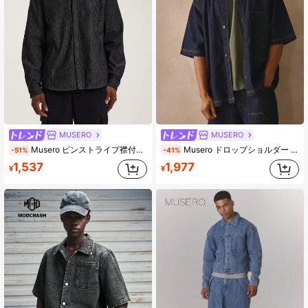
163K フォロワー
4.81
MUSERO
MUSERO
Musero ピンストライプ襟付き長袖ボタン留めデニムジャケット シャツジャケットスタイル ジーンズ生地トップス 春夏
Musero ドロップショルダー 半袖 ボタン付きカラーデニムシャツ シームディテールトップ 春夏必需品
-51%
-41%
1,537
1,977
¥
¥