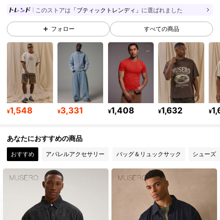
163K フォロワー
4.81
このストアは
「ブティックトレンディ」
に選ばれました
フォロー
すべての商品
163K フォロワー
4.81
163K フォロワー
4.81
163K フォロワー
4.81
1,548
3,331
1,408
1,632
1
¥
¥
¥
¥
¥
あなたにおすすめの商品
163K フォロワー
4.81
おすすめ
アパレルアクセサリー
バッグ＆リュックサック
シューズ
163K フォロワー
4.81
163K フォロワー
4.81