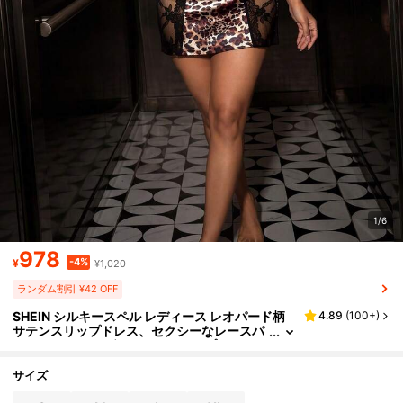
1/6
978
-4%
¥
¥1,020
ランダム割引 ¥42 OFF
SHEIN シルキースペル レディース レオパード柄
4.89
(
100+
)
サテンスリップドレス、セクシーなレースパ
ッチワーク スパゲッティストラップミニドレ
ス、エレガントなバックレスシアーナイトガウン
サイズ