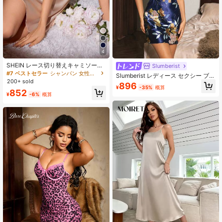
1.1M フォロワー
4.93
4
1.1M フォロワー
4.93
SHEIN レース切り替えキャミソール
Slumberist
スリープドレス パジャマドレス
#7 ベストセラー
シャンパン 女性用スリープドレス
Slumberist レディース セクシー ブル
200+ sold
ー 花柄プリント レース切り替え ス
896
1.1M フォロワー
4.93
¥
-35%
概算
リムフィット 美シルエット プレミア
852
¥
-6%
概算
ムサテン キャミソール ナイトガウン