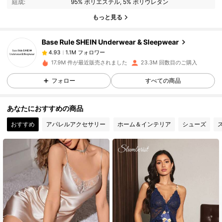
組成:
95% ポリエステル, 5% ポリウレタン
1.1M フォロワー
4.93
もっと見る
Base Rule SHEIN Underwear & Sleepwear
1.1M フォロワー
4.93
r***3
は
12時間前
に購入しました
17.9M 件が最近販売されました
23.3M 回数目のご購入
1.1M フォロワー
4.93
フォロー
すべての商品
あなたにおすすめの商品
1.1M フォロワー
4.93
おすすめ
アパレルアクセサリー
ホーム＆インテリア
シューズ
1.1M フォロワー
4.93
1.1M フォロワー
4.93
1.1M フォロワー
4.93