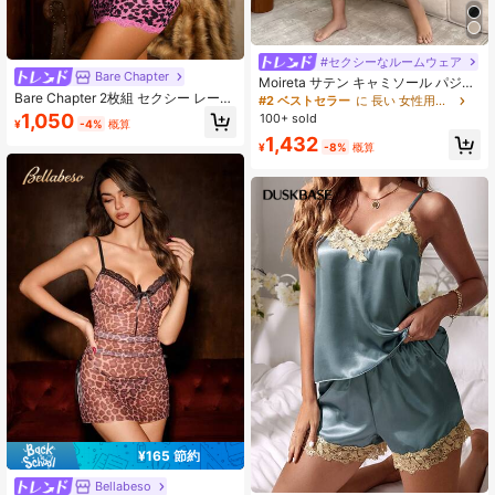
#セクシーなルームウェア
Bare Chapter
Moireta サテン キャミソール パジャ
Bare Chapter 2枚組 セクシー レース
マ ナイトドレス ロング
#2 ベストセラー
に 長い 女性用スリープドレス
ヘム キャミソール ミニナイトガウ
1,050
100+ sold
¥
-4%
概算
ン、夏用レオパード柄ビーチバケー
1,432
ションアウトフィット
¥
-8%
概算
¥165 節約
Bellabeso