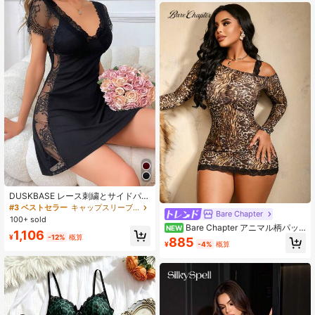
DUSKBASE レース刺繍とサイドパネ
ルデザインの女性用スリープドレス
#3 ベストセラー
キャップスリーブ 女性用パジャマ
Bare Chapter
パジャマ
100+ sold
Bare Chapter アニマル柄パッ
NEW
1,106
チワーク セクシー ワイルドビューテ
¥
-12%
概算
885
¥
-4%
概算
ィー レオパード柄 タイガー柄 メッ
シュレース アシンメトリーショルダ
ー レディースナイトガウン