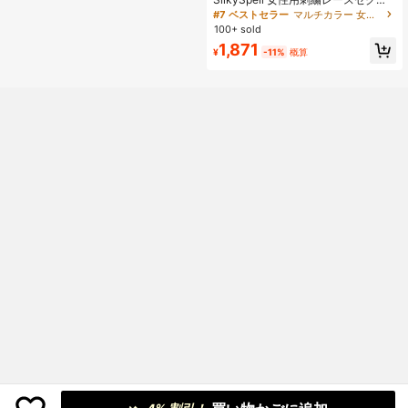
ーナイトガウンセット 3点セット
#7 ベストセラー
マルチカラー 女性用スリープドレス
100+ sold
1,871
¥
-11%
概算