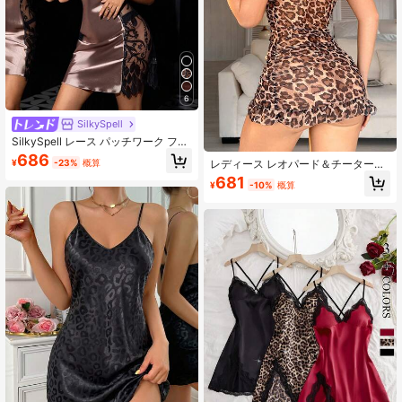
6
SilkySpell
SilkySpell レース パッチワーク フェ
イクシルク ドレープネック レディー
686
¥
-23%
概算
レディース レオパード＆チーター柄
スナイトガウン
リボン付き バックレス シアー フリ
681
¥
-10%
概算
ル Vネック ウエストシェイプ スリッ
ト入り ロマンチック セクシー ラン
ジェリー ナイトガウン ローブ