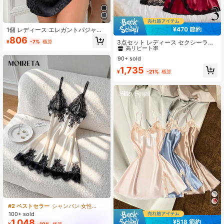
¥470 節約
1個 レディース エレガントパジャ
#1 ベストセラー
クリスクロス 女性用パジャマ
マ、ジャカードレオパード柄生地、V
806
高リピート率
¥
-7%
概算
3点セット レディース セクシーラン
ネックデザイン、セクシーなバック
ジェリー クロスストラップ Vネック
レススリットナイトガウン、ホーム
#1 ベストセラー
#1 ベストセラー
クリスクロス 女性用パジャマ
クリスクロス 女性用パジャマ
スリット ナイトガウン エレガントで
ウェアに適しています、オールシー
90+ sold
高リピート率
高リピート率
快適なサテンドレス レースアクセン
ズン 春夏秋冬
#1 ベストセラー
クリスクロス 女性用パジャマ
1,735
ト付き ホーム&外出に最適
¥
-21%
概算
高リピート率
#2 ベストセラー
シャンパン 女性用スリープドレス
100+ sold
1,048
¥518 節約