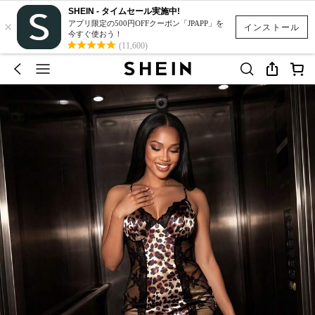
SHEIN - タイムセール実施中!
×
アプリ限定の500円OFFクーポン「JPAPP」を
インストール
今すぐ使おう！
(11,600)