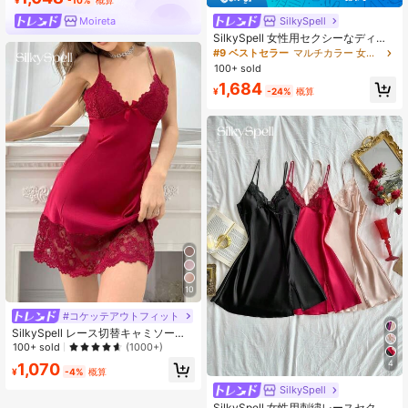
¥
-10%
概算
SilkySpell
Moireta
SilkySpell 女性用セクシーなディー
プVネックスリップドレスセット3
#9 ベストセラー
マルチカラー 女性用スリープドレス
点、エレガントなサテン マルチカラ
100+ sold
ーコンビネーション、刺繍トリミン
1,684
グ、オールシーズン対応のルームウ
¥
-24%
概算
ェアまたはアウターウェア
10
#コケッテアウトフィット
SilkySpell レース切替キャミソール
ナイトドレス パジャマ
100+ sold
(1000+)
4
1,070
¥
-4%
概算
SilkySpell
SilkySpell 女性用刺繍レースセクシ