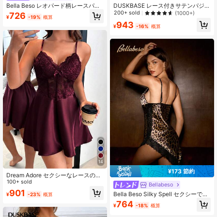
Bella Beso レオパード柄レースパッ
DUSKBASE レース付きサテンパジャ
チワーク セクシーランジェリー 2枚
マセット
200+ sold
(1000+)
726
¥
-19%
概算
セット、快適なスパゲッティストラ
943
ップ ナイトガウン レースバックレス
¥
-16%
概算
ドレス レディース
14
¥173 節約
Dream Adore セクシーなレースのフ
ィッシュボーン ボディコン フォーク
100+ sold
Bellabeso
シルクサテンリボンデコレーション
901
Bella Beso Silky Spell セクシーでフ
¥
-23%
概算
ウィメンズスリップドレス
ァッショナブルな快適で高品質なレ
764
¥
-18%
概算
オパード柄キャミソールドレス アシ
ンメトリーヘムデザイン 夏用