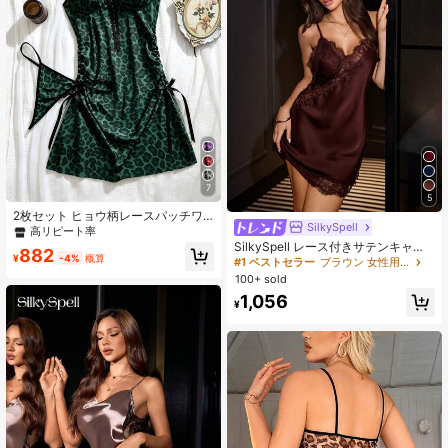
7
5
2枚セット ヒョウ柄レースパッチワ
SilkySpell
ーク セクシーで快適なキャミソール
高リピート率
ナイトガウン レースバックレス レデ
SilkySpell レース付きサテンキャミ
882
ィースドレス
¥
-4%
概算
ソールナイトガウン、セクシーで優
#1 ベストセラー
ブラウン 女性用スリープドレス
雅なナイトウェア
100+ sold
1,056
¥