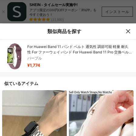
SHEIN - タイムセール実施中!
×
アプリ限定の500円OFFクーポン「JPAPP」を
インストール
今すぐ使おう！
(11,600)
類似商品を探す
For Huawei Band 11 バンド ベルト 通気性 調節可能 軽量 耐久
性 For ファーウェイ バンド For Huawei Band 11 Pro 交換ベル
ト ソフト 腕時計バンド For 11 Pro バンド
パープル
¥1,774
似ているアイテム