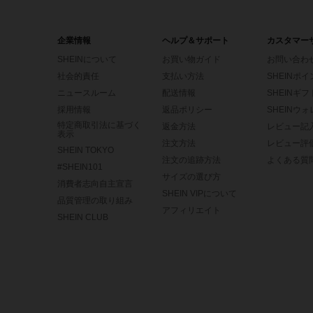
企業情報
ヘルプ＆サポート
カスタマー
SHEINについて
お買い物ガイド
お問い合わ
社会的責任
支払い方法
SHEINポ
ニュースルーム
配送情報
SHEINギ
採用情報
返品ポリシー
SHEINウ
特定商取引法に基づく
返金方法
レビュー記
表示
注文方法
レビュー評
SHEIN TOKYO
注文の追跡方法
よくある質
#SHEIN101
サイズの選び方
消費者志向自主宣言
SHEIN VIPについて
品質管理の取り組み
アフィリエイト
SHEIN CLUB