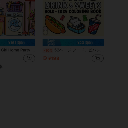
¥161 節約
¥23 節約
20g厚手中紙 個性的でシンプルかわいいカートゥーン風の洗濯機・掃除用品・ホームラインアート柄 ストレス解消・気分を癒やすレジャーアクティビティノート イースター・母の日・誕生日・新学期シーズンのギフトに最適 ティーンガール向け ルームデコレーションやパーティーギフトバッグの詰め物にもおすすめ
52ページ フード、ビバレッジ＆デザート ココア テーマ カラーリングブック、鮮やかな色、ワイオミング州の学校再開のための理想的なギフト、大人と子供、男の子と女の子に適しています
-10%
¥198
率