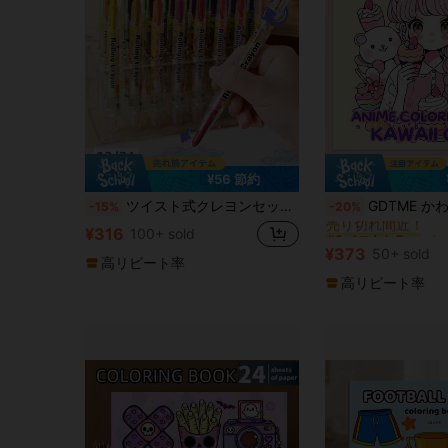
¥56 節約
ペー
#3 ベストセラー
ツイスト式クレヨンセット、洗えるツイストクレヨン、なめらかな質感のスクールクレヨン、洗いやすいぬりえクレヨン、DIYクラフト、アート用品&ギフト
GDTME かわいいアニメ塗り絵ブック: 愛らしいアニメの女の子、テディベア、カップケーキ、デザートパターン、優しくかわいらしいシーンに適しています。子供から大人まで楽しめる塗り絵パターン。
-15%
-20%
売り切れ間近！
ペー
ペー
#3 ベストセラー
#3 ベストセラー
¥316
100+ sold
売り切れ間近！
売り切れ間近！
¥373
50+ sold
ペー
#3 ベストセラー
高リピート率
売り切れ間近！
高リピート率