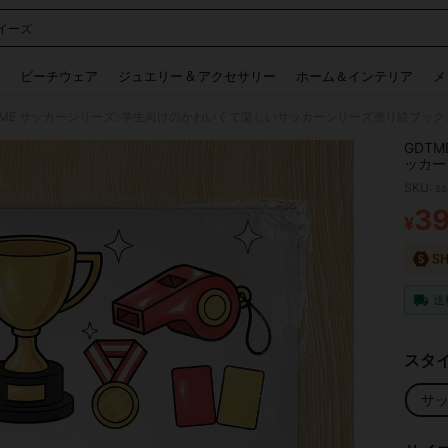
イーズ
 and down arrow keys to navigate search 検索履歴 and 人気ワード. Press Enter to 
ビーチウェア
ジュエリー & アクセサリー
ホーム＆インテリア
メ
GDT
ッカー
ル24
SKU: s
ー、厚
日プレ
3
¥
PR
送
スタイ
サ