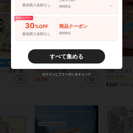
上限 ¥1,300
最低購入金額なし
期間限定
新規ユーザー
30
商品クーポン
%OFF
期間限定
最低購入金額なし
すべて集める
¥88 節約
¥37 節約
#1 ベストセラー
ン、家族や友人、記念日、入学、母の日、お菓子、文房具、オフィス用品、学用品への最高のギフト、サイズ7.9x7.9インチ
SHEIN 1個 クリエイティブな水彩塗り絵帳、ストレス解消のための落書き描画帳 漫画デザイン付、学校に戻る、学校用品
-10%
残り 4 点
ログインしてクーポンをチェック
#1 ベストセラー
#1 ベストセラー
¥334
残り 4 点
残り 4 点
¥307
100+ s
#1 ベストセラー
残り 4 点