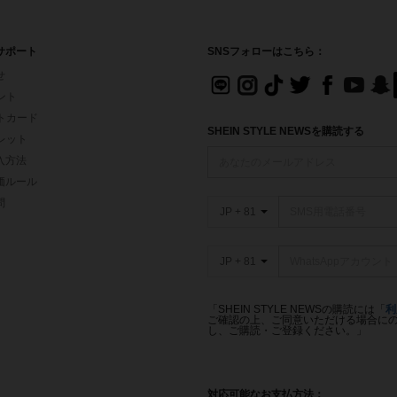
サポート
SNSフォローはこちら：
せ
イント
フトカード
SHEIN STYLE NEWSを購読する
ォレット
入方法
価ルール
問
JP + 81
JP + 81
「SHEIN STYLE NEWSの購読には「
利
ご確認の上、ご同意いただける場合にのみ
し、ご購読・ご登録ください。」
対応可能なお支払方法：