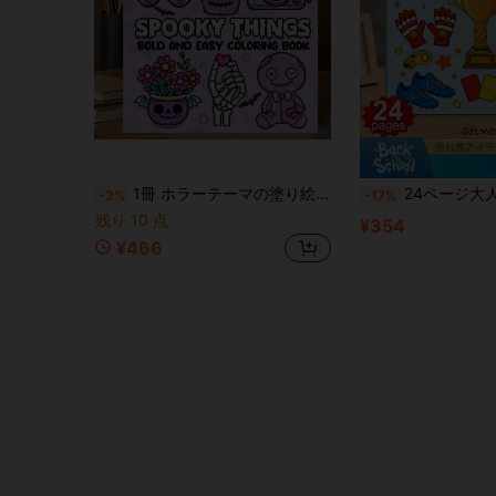
1冊 ホラーテーマの塗り絵本 - 24ページのホラーアート、24ページ、ユニークなカバー、快適な塗り絵体験を提供できるように設計、リラックスを求める人に最適、ハロウィン、イースター、クリスマスなどの休日に最適なギフト。かわいいホラードローイングブック
24ページ大人の塗り絵ブック、サッカーマッチをテーマにしたパターン、ワールドカップ要素を含む、男の子の誕生日プ
-2%
-17%
残り 10 点
¥354
¥466