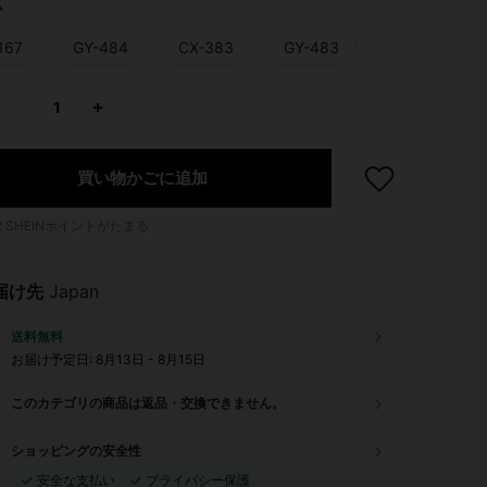
ズ
167
GY-484
CX-383
GY-483
買い物かごに追加
2
SHEINポイントがたまる
届け先
Japan
送料無料
お届け予定日:
8月13日 - 8月15日
このカテゴリの商品は返品・交換できません。
ショッピングの安全性
安全な支払い
プライバシー保護