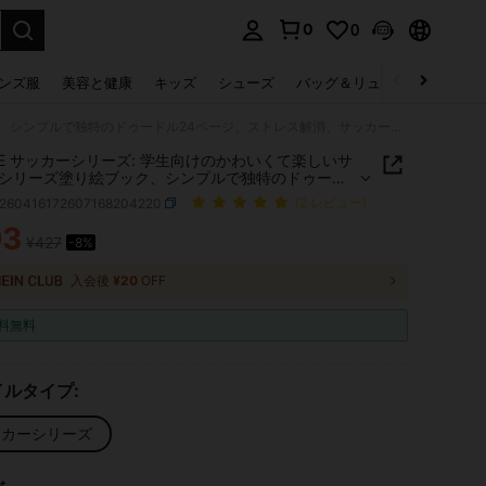
0
0
select.
ンズ服
美容と健康
キッズ
シューズ
バッグ＆リュック
下着＆
GDTME サッカーシリーズ: 学生向けのかわいくて楽しいサッカーシリーズ塗り絵ブック、シンプルで独特のドゥードル24ページ、ストレス解消、サッカー応援、真珠調カバー、厚手の用紙、文房具、ワールドカップ、新学期、誕生日プレゼント、女性へのギフト、大人の塗り絵ブック
ME サッカーシリーズ: 学生向けのかわいくて楽しいサ
シリーズ塗り絵ブック、シンプルで独特のドゥード
ページ、ストレス解消、サッカー応援、真珠調カバ
s260416172607168204220
(2 レビュー)
手の用紙、文房具、ワールドカップ、新学期、誕生
ゼント、女性へのギフト、大人の塗り絵ブック
93
¥427
-8%
ICE AND AVAILABILITY
入会後
¥20
OFF
料無料
ルタイプ:
ッカーシリーズ