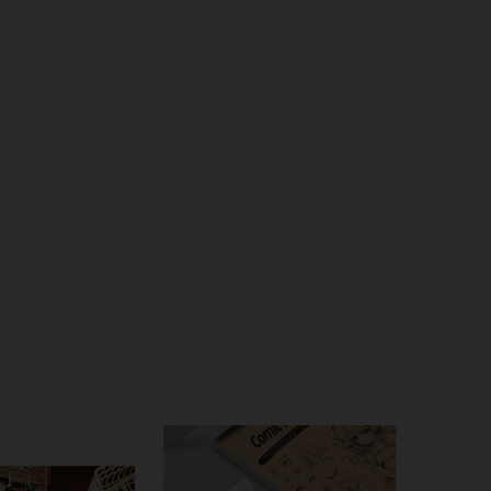
4.83
112
63
4.83
112
63