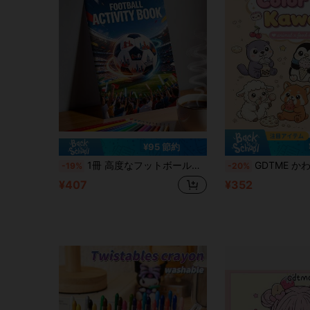
¥95 節約
1冊 高度なフットボールぬりえブック、24ページ片面印刷、クリエイティブなフットボールフィールドのシーン、ダイナミックなフットボールプレイヤーのアート、リラックスして集中力向上、大人向け、フットボールファンやアーティストへのギフトに (マーカーは含まれません)、スポーツイベントテーマの塗り絵ブック
GDTME かわいい世界: 動物、食べ物、楽しみ! 大人とティーンのぬりえブック、24ページの愛らしいユニークなパター
-19%
-20%
¥407
¥352