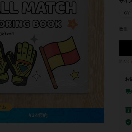
サイ
GY-
数量:
購入で
お
¥34節約