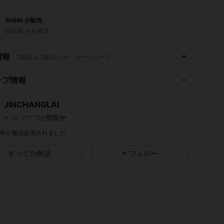
SHEIN が販売
SHEIN から発送
4.83
112
63
情報
3歳以上,3歳以上,サッカーシリーズ
4.83
112
63
ップ情報
4.83
112
63
JINCHANGLAI
z***2
が閲覧中
4.83
112
63
評価
商品
フォロワー
2K 件が最近販売されました
4.83
112
63
すべての商品
フォロー
4.83
112
63
4.83
112
63
4.83
112
63