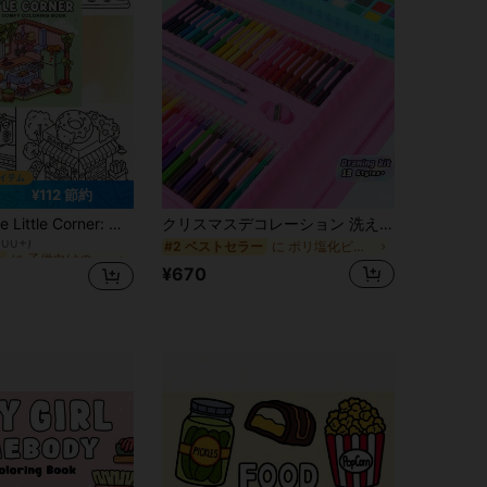
¥112 節約
に 子供向けの塗り絵 塗り絵
ー
超かわいくて居心地の良いデザイン、リラックスできます(居心地の良い空間のぬりえ)。感情を解放し、不安を和らげます | 休日や特別な機会のプレゼントに最適、学校再開の必需品、学習用品
クリスマスデコレーション 洗えるカラーペンセット 42/68/86/150/208ピース ペイントブラシ ギフトボックス 画家 落書き モデル 学校用品 マルチシーンペイント
100+)
に ポリ塩化ビニル ペイント&ドローイング用品
#2 ベストセラー
に 子供向けの塗り絵 塗り絵
に 子供向けの塗り絵 塗り絵
ー
ー
100+)
100+)
¥670
に 子供向けの塗り絵 塗り絵
ー
100+)