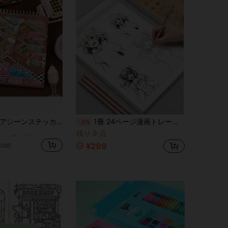
に 塗り絵 ペイント&ドローイング用品
10枚 ミニストアシーンステッカー、没入感のあるコンビニ&デザートショップテーマ、PET素材、精密な位置合わせ、DIYプランナーパーティー インタラクティブ装飾ステッカー、文房具用品
1冊 24ページ漫画トレース&描画ブック、アニメキャラクター描画ブック、子供の描画練習、描画の基礎、線画、独学ペインティングチュートリアル、スケッチトレースブック
-3%
に 塗り絵 ペイント&ドローイング用品
に 塗り絵 ペイント&ドローイング用品
残り 9 点
old
¥299
に 塗り絵 ペイント&ドローイング用品