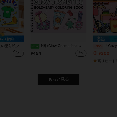
¥73 節約
レゼント、学校再開のギフト、女性サッカーファンへのギフト、教育文具に最適、サイズ7.9x7.9インチ
1個 (Glow Cosmetics) スパイラルバインドノート ココ、大人とティーンエイジャーに適しています、上質な厚紙、漫画風快適かわいい大胆なミニマリストパターン Wyo カラーリングブック 水彩スケッチブック、子供のおもちゃ、ストレス解消、暇つぶし、ホリデーギフト
「Cozy Girl Home Party Coloring Book」1巻 24ページ 20cm×20cm パール光沢表紙 1
NEW
-35%
¥454
¥300
高リピート
もっと見る