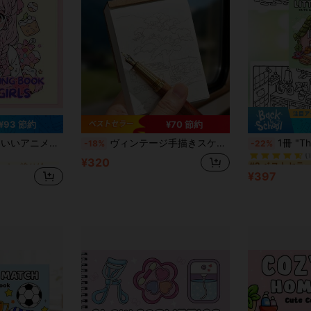
¥93 節約
¥70 節約
パー 塗り絵
#2 ベストセラ
イースター、母の日、父の日、新学期、誕生日パーティー、ウェディングシーズンなどにぴったりのプレゼントです。部屋、寝室、居心地の良い空間を飾るためのアートクラフト、塗り絵。
ヴィンテージ手描きスケッチ塗り絵本 2.0、クリエイティブなドローイングノート、DIY塗り絵アート色鉛筆スケッチブック、空白スケッチコピーラインアートアウトラインドゥードルブック
1冊 "The Little Corner: 大人、ティーン、学生向けぬりえブック"、
-18%
-22%
(
パー 塗り絵
パー 塗り絵
#2 ベストセラ
#2 ベストセラ
¥320
(
(
¥397
パー 塗り絵
#2 ベストセラ
(