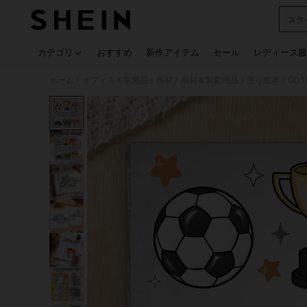
スク
Use up
カテゴリ
おすすめ
新作アイテム
セール
レディース服
ホーム
オフィス＆学用品
画材
画材＆製図用品
塗り絵本
/
/
/
/
/