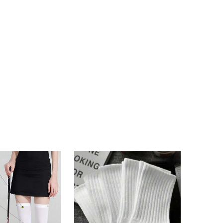
4.69
22
58