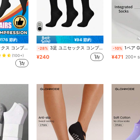
¥176 節約
¥94 節約
ーツ、ランニング、サイクリング、ハイキング、旅行、長時間立ち仕事に適し、ジムウェアにも適しています
3足 ユニセックス コンプレッション ソックス、15-20 MmHgの圧力、ランニング、サイクリング、その他のスポーツに最適なサポート。無地スポーツコンプレッションソックスとエラスティックランニングソックス、ふくらはぎを包み込む。
1ペア GOLOVEJOY レディース シンプル
-28%
-10%
(100+)
¥240
¥471
200+ s