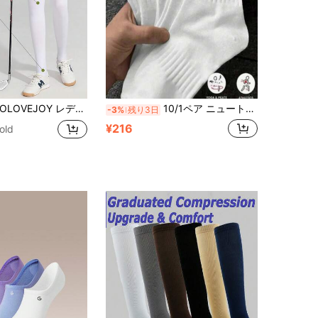
 マルチファンクション スポーツソックス、室内フィットネス、アウトドアゴルフ、サイクリングに適し、滑り止め
10/1ペア ニュートラルな快適なスポーツソックス、スポーツトレーニング、デイリーカジュアル、ビジネスシーンに適しています、吸湿性があり柔らかく、スポーツトレーニング、デイリーカジュアル、ビジネス、オールシーズン着用可能です、ジム用ホワイトソックス。スポーツソックス
-3%
残り3日
¥216
old