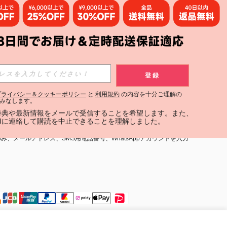
購読
登録
登録する
プライバシー＆クッキーポリシー
と
利用規約
の内容を十分ご理解の
みなします。
購読
定特典や最新情報をメールで受信することを希望します。また、
INに連絡して購読を中止できることを理解しました。
用規約
」および「
プライバシーポリシー
」への同意が必要です。内容を
、メールアドレス、SMS用電話番号、WhatsAppアカウントを入力