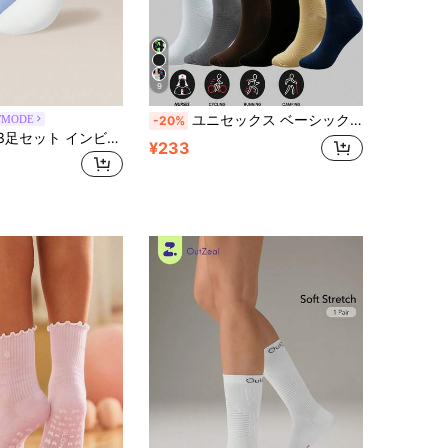
9
ユニセックス ベーシック ミニマリスト 軽量圧縮スポーツソックス 1ペア、ランニング、サイクリング、ハイキング、縄跳び、フットボールに適しています
WMODE
-20%
GLOWMODE 3足セット インビジブル ノーショウソックス ソフトグリップ デイリー スタジオ ワークアウト ジム用
¥233