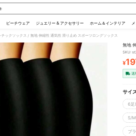
キ
 and down arrow keys to navigate search 検索履歴 and 人気ワード. Press Enter to 
ビーチウェア
ジュエリー & アクセサリー
ホーム＆インテリア
メ
レチックソックス
無地 伸縮性 通気性 滑り止め スポーツロングソックス
/
無地 
SKU: s
19
¥
PR
送
サイ
6足
S/
ブラ