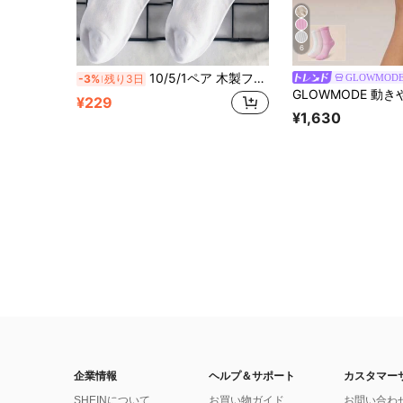
6
10/5/1ペア 木製フリルトリム ミッドカーフソックス レディース JKスタイル ラッフル ホワイトソックス 防臭 通気性 吸汗 コットンソックス 学生向け 万能 秋冬 ソフトガール ルーズソックス
GLOWMOD
-3%
残り3日
¥229
¥1,630
企業情報
ヘルプ＆サポート
カスタマー
SHEINについて
お買い物ガイド
お問い合わ