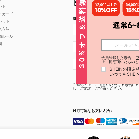
30%オフ＆送料無料
イント
フトカード
SHEIN STYLE NEWSを購読する
ォレット
入方法
価ルール
問
JP + 81
会員登録した場合、
上、同意頂いたものと
JP + 81
SHEINの限
いつでもSHE
「SHEIN STYLE NEWSの購読には「
利
ご確認の上、ご同意いただける場合にのみ
し、ご購読・ご登録ください。」
対応可能なお支払方法：