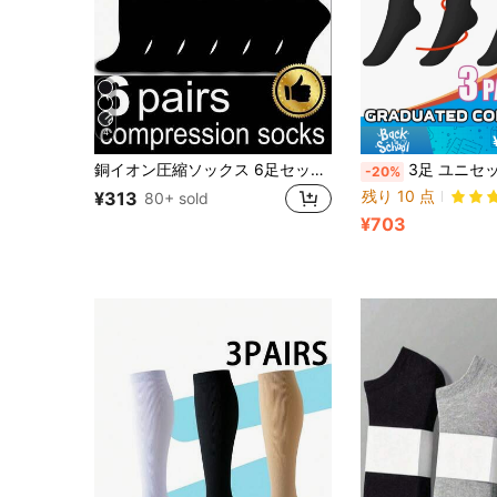
4
銅イオン圧縮ソックス 6足セット ユニセックス スポーツソックス メンズ レディース 自転車 成人用サポートソックス 血行促進 ランニング サイクリング ハイキング 旅行に適しています 2/6/12足セット
3足 ユニセックス コンプレッションソックス、膝丈 プロフェッショナルコンプレッションソックス スポ
-20%
残り 10 点
¥313
80+ sold
¥703