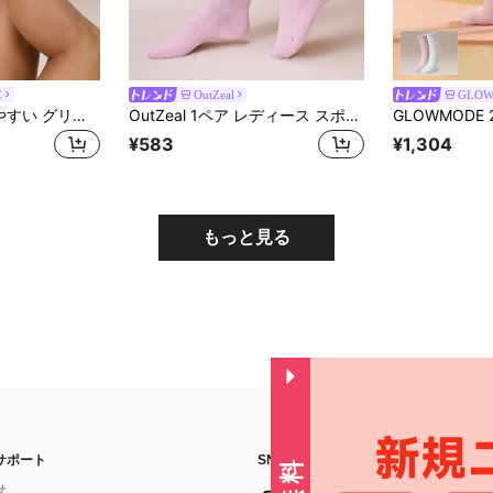
E
OutZeal
GLO
GLOWMODE 動きやすい グリップ付き スクランチ クルーソックス
OutZeal 1ペア レディース スポーツクルーソックス ソフト 耐摩耗 軽量 ジム ワークアウト ランニング オールシーズン
¥583
¥1,304
もっと見る
サポート
SNSフォローはこちら：
せ