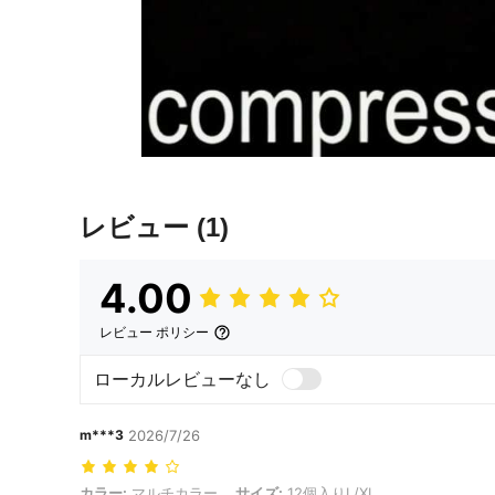
レビュー
(1)
4.00
レビュー ポリシー
ローカルレビューなし
m***3
2026/7/26
カラー: マルチカラー, サイズ: 12個入りL/XL
カラー:
マルチカラー
サイズ:
12個入りL/XL