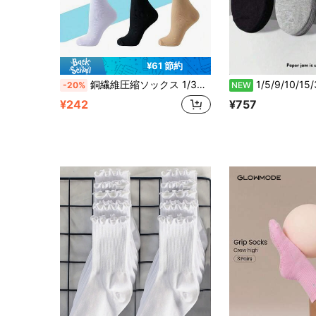
¥61 節約
銅繊維圧縮ソックス 1/3ペア、15-20mmHg膝丈ソックス、サイクリング、フットボール、バスケットボール、ランニングに適しています
1/5/9/10/15/30足 無地 ユニセックス ショ
-20%
NEW
¥242
¥757