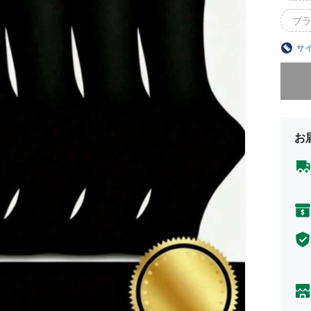
ブラ
サ
申し訳
お