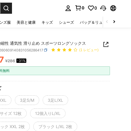
0
0
select.
ンズ服
美容と健康
キッズ
シューズ
バッグ＆リュック
下着＆
伸縮性 通気性 滑り止め スポーツロングソックス
t260609140831056286417
(1 レビュー)
7
¥286
-31%
ICE AND AVAILABILITY
料無料
ズ
XXL
3足S/M
3足L/XL
Mサイズ 12枚
12個入りL/XL
ック XXL 2枚
ブラック L/XL 2枚