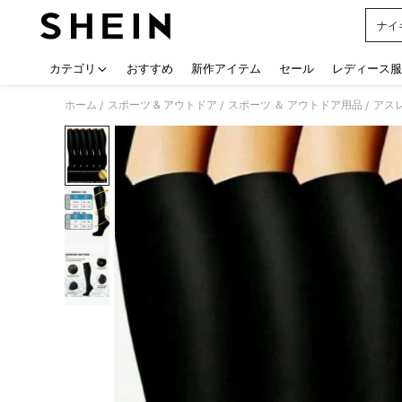
ナイ
Use up
カテゴリ
おすすめ
新作アイテム
セール
レディース服
ホーム
スポーツ & アウトドア
スポーツ ＆ アウトドア用品
アス
/
/
/