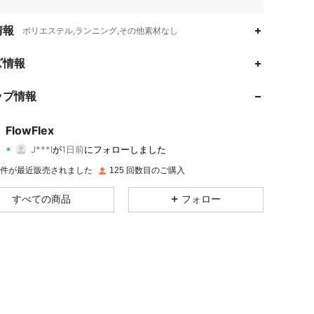
情報
ポリエステル,ランニング,その他素材なし
4.69
22
58
ズ情報
4.69
22
58
ップ情報
4.69
22
58
FlowFlex
J***l
が
1日前
にフォローしました
4.69
22
58
評価
商品
フォロワー
8K 件が最近販売されました
125 回数目のご購入
4.69
22
58
すべての商品
フォロー
4.69
22
58
4.69
22
58
4.69
22
58
4.69
22
58