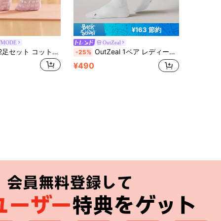
¥163 節約
WMODE
OutZeal
GLOWMODE 2足セット コットンブレンド パワーハウス ピラティス グリップソックス レタストリム付き 滑り止め付き デイリー アクティブ スタジオウェア
OutZeal 1ペア レディース スポーツクルーソックス ソフト 滑り止め 耐摩耗 ジム ヨガ サイクリング オールシーズン
-25%
¥490
アプリ