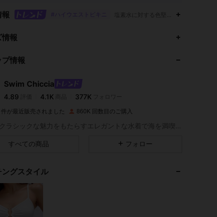
情報
#ハイウエストビキニ
塩素水に対する色堅牢度,ストレッチ&リ
4.89
4.1K
377K
ズ情報
ップ情報
4.89
4.1K
377K
Swim Chiccia
4.89
4.1K
377K
評価
商品
フォロワー
e***a
は
1日前
に購入しました
6M 件が最近販売されました
860K 回数目のご購入
4.89
4.1K
377K
砂浜にクラシックな魅力をもたらすエレガントな水着で海を満喫しよう。
すべての商品
フォロー
4.89
4.1K
377K
チングスタイル
4.89
4.1K
377K
4.89
4.1K
377K