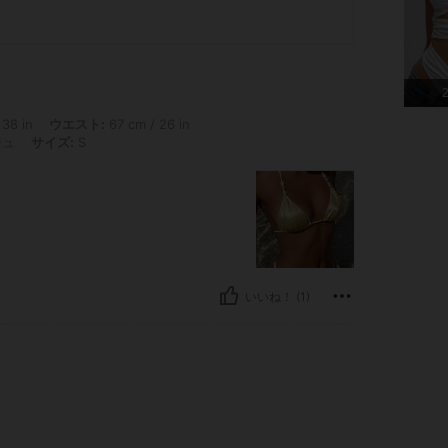
in, ウエスト: 67 cm / 26 in, ヒップ: 100 cm / 39 in, 体型タイプ: 砂時計型, カラー: ベージ
38 in
ウエスト:
67 cm / 26 in
ジュ
サイズ:
S
いいね！ (1)