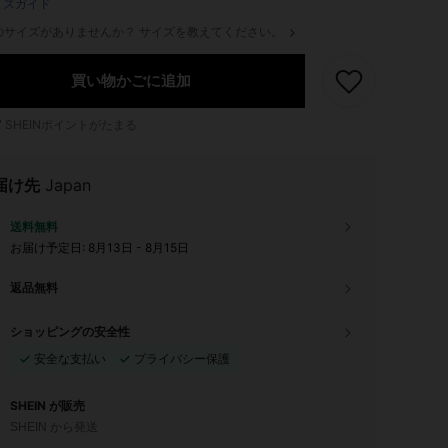
イズガイド
のサイズがありませんか？ サイズを教えてください。
買い物かごに追加
7
SHEINポイントがたまる
届け先
Japan
送料無料
お届け予定日:
8月13日 - 8月15日
返品無料
ショッピングの安全性
安全な支払い
プライバシー保護
SHEIN が販売
SHEIN から発送