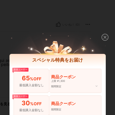
いいね！ (0)
スペシャル特典をお届け
i as coisas são muito grandes,
o peito Pequeno, se for grande
新規ユーザー
商品クーポン
65
%OFF
上限 ¥1,300
最低購入金額なし
期間限定
いいね！ (18)
新規ユーザー
30
商品クーポン
%OFF
を見る
期間限定
最低購入金額なし