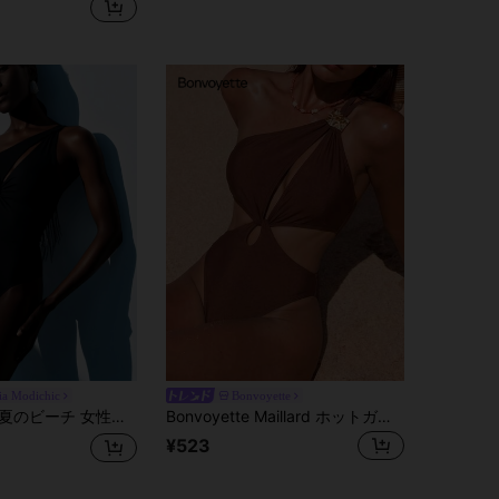
ia Modichic
Bonvoyette
ショルダースリーブレスくりぬき ワンピース水着 ミュージックフェスティバル
Bonvoyette Maillard ホットガールスタイル ダークブラウン メタリック光沢生地 ワンショルダー アシンメトリーストラップ ホロウツイストデザイン ラインストーン装飾 バックスタイ ワンピース水着 Maillard ホットガールスタイル 夏休み ミュージックフェス ビーチパーティー ニッチ 目を引く ホット リラックス感 若々しい 海辺のフォトジェニックルック エネルギッシュ 鮮やかな雰囲気 アイランドバケーションルック 若々しい ニッチ フォトジェニックルック ホットな雰囲気
¥523