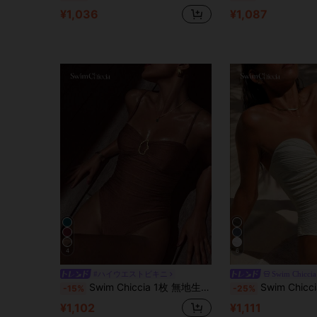
¥1,036
¥1,087
4
6
#ハイウエストビキニ
Swim Chiccia
Swim Chiccia 1枚 無地生地 メタルデコレーション付き、エレガントでセクシーな女性用ワンピース水着
Swim Chiccia HEIN Swim Chicsea-D レディース
-15%
-25%
¥1,102
¥1,111