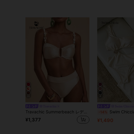
35
4
Travachic
Swim Chiccia
Travachic Summerbeach レディース プリーツ キャミソールトップ＆ボトム ビキニセット
Swim Chiccia 無地生地、メタルトリム装飾、ワンショル
-14%
¥1,377
¥1,490