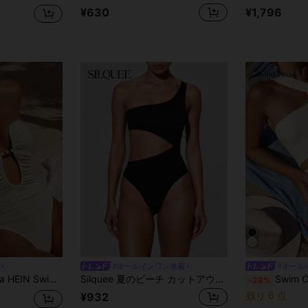
¥630
¥1,796
#オールインワン水着
#オール
 ジャガード生地 ストラップレス パール装飾 ワンピース水着、春夏用
Silquee 夏のビーチ カットアウト ワンショルダー ワンピース水着
Swim Chiccia 女性ビーチバケーショ
-28%
残り 6 点
¥932