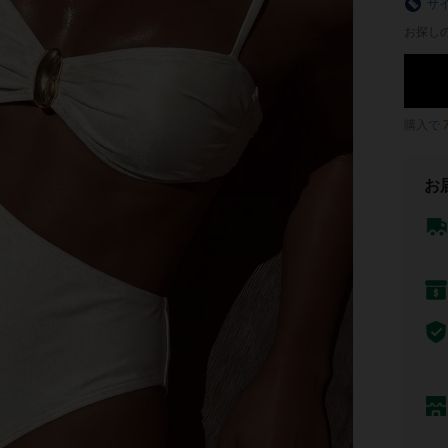
サ
お探し
購入で
お