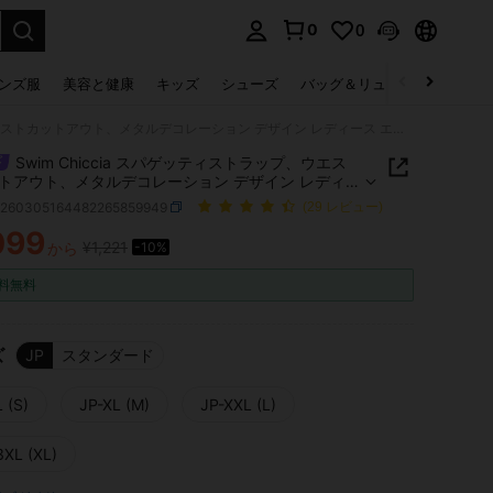
0
0
select.
ンズ服
美容と健康
キッズ
シューズ
バッグ＆リュック
下着＆
Swim Chiccia スパゲッティストラップ、ウエストカットアウト、メタルデコレーション デザイン レディース エレガントバケーションドレス
Swim Chiccia スパゲッティストラップ、ウエス
トアウト、メタルデコレーション デザイン レディー
レガントバケーションドレス
z260305164482265859949
(29 レビュー)
099
¥1,221
から
-10%
ICE AND AVAILABILITY
料無料
ズ
JP
スタンダード
 (S)
JP-XL (M)
JP-XXL (L)
3XL (XL)