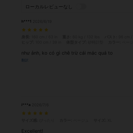
ローカルレビューなし
h***1
2026/6/19
身長: 160 cm / 63 in, 重さ: 60 kg / 132 lbs, バスト: 96 cm / 38 
身長:
160 cm / 63 in
重さ:
60 kg / 132 lbs
バスト:
96 cm / 
ヒップ:
100 cm / 39 in
体型タイプ:
砂時計型
カラー:
ベー
như ảnh, ko có gì chê trừ cái mác quá to
翻訳
i***a
2026/7/6
サイズ感: ぴったり, カラー: ベージュ, サイズ: XL
サイズ感:
ぴったり
カラー:
ベージュ
サイズ:
XL
Excellent!