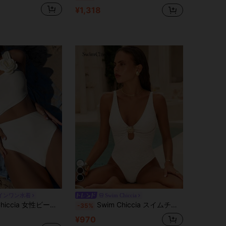
¥1,318
インワン水着
Swim Chiccia
ン水着、カットアウトウエストディテール、3Dフラワーデコレーションを特色とするシンプルでシックな無地
Swim Chiccia スイムチックシー-DディープＶカットアウトメタルデコレーション ワンピース水着、春夏
-35%
¥970