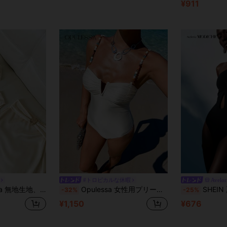
¥911
#トロピカルな休暇
Avelor
ダーデザイン エレガントなバケーションビーチ向け女性用水着セット
Opulessa 女性用プリーツビーズ ワンピース水着、ビーチバケーション、プールパーティー、ビーチパーティーに適しています
SHEIN 夏のビーチ 女性用ワン
-32%
-25%
¥1,150
¥676