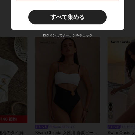
すべて集める
ログインしてクーポンをチェック
5
¥148 節約
Swim Chiccia
#リビエ
レーション、エレガントなバケーション用レディースワンピース水着
Swim Chiccia 女性用 春夏ビーチ音楽フェスティバル ブラック&ホワイトコントラスト メタルリング カットアウト 大人ファッション プリーツ シンプル ワンピース水着