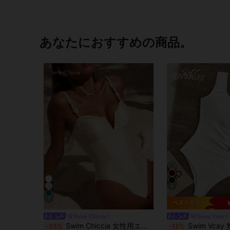
あなたにおすすめの商品。
9
7
Swim Chiccia
Swim Vcay
Swim Chiccia 女性用エレガントなヴィンテージコインデコレーション スパゲッティストラップ 無地 非対称ビーズフリル付きバックレス フィットワンピース水着、ビーチ&リゾートに適し、春夏シーズン
Swim Vcay 無地のタイ肩デザイン、ウエストにメタルデコ
-25%
-12%