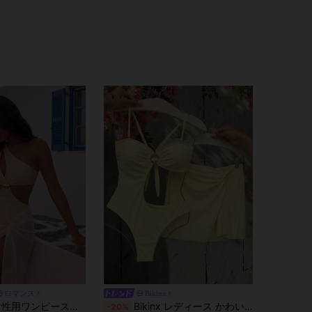
ラロマンス
Bikinx
Swim Oasis 女性用ワンピース水着スカート付き、シアーメッシュビーチマキシドレス2点セット、アイボリーパールホワイト無地、エレガントでファッショナブル、ワンショルダーカットアウトホロウシェルデコレーション、セクシーで水泳、バケーション、ビーチに適しています
Bikinx レディース かわいい バックレス カットアウト レースアップ ワンピース水着＆ツイストスカートセット ハイカット イエロー ビーチバケーション 夏向け
-20%