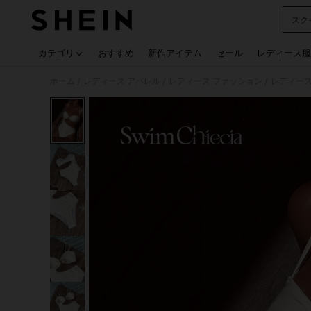
スク
Use up
カテゴリ
おすすめ
新作アイテム
セール
レディース服
ホーム
レディース アパレル
レディース ファッション
レディース
/
/
/