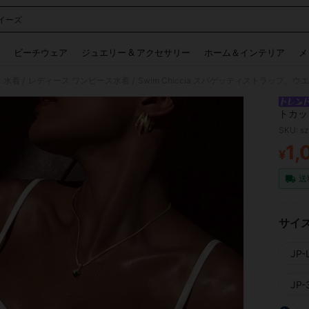
イーズ
 and down arrow keys to navigate search 検索履歴 and 人気ワード. Press Enter to 
ビーチウェア
ジュエリー & アクセサリー
ホーム＆インテリア
メ
 水着
レディース ワンピース水着
/
/
トカッ
ス エ
SKU: s
1,
¥
PR
送
サイ
JP-L
JP-