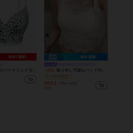
6
¥581 節約
¥98 節約
a
MOREGETS BEAUTY
モスク 女性用タンクトップ&キャミス
#1 ベストセラー
 セクシー ショート キャミソールトップ カジュアル バケーション ホワイト サマー
取り外し可能なパッド付きレースキャミソール、多用途ノースリーブアンダーシャツ、女性向け、新学期、クリスマス、春節、カジュアルホワイトサマー、シック&エレガント
-13%
売り切れ間近！
モスク 女性用タンクトップ&キャミス
モスク 女性用タンクトップ&キャミス
#1 ベストセラー
#1 ベストセラー
売り切れ間近！
売り切れ間近！
¥663
10k+ sold
モスク 女性用タンクトップ&キャミス
#1 ベストセラー
概算
売り切れ間近！