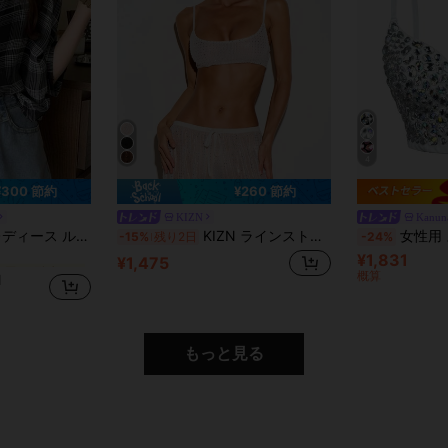
4
¥300 節約
¥260 節約
KIZN
Kanun
に シアー デイリーシャツ
、チェック柄 薄手 セミシアー シフォン 日よけブラウス カジュアル ブラック
KIZN ラインストーン装飾 シアーメッシュ クロップブラレットトップ スパゲッティストラップ キラキラ パーティー フェスティバル 夏用
女性用 スパークリングダイヤモンド
-15%
残り2日
-24%
¥1,831
に シアー デイリーシャツ
に シアー デイリーシャツ
¥1,475
概算
d
に シアー デイリーシャツ
もっと見る