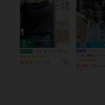
キャミソール【キャミソール カップ付き】 サテン 下着 インナー ブラウス トップス タンクトップ サテンスリップ 重ね着 光沢 オフィス セクシー 上品 フォーマ
#メジーシック
国内発送
-20%
#2 ベストセラー
2枚セット レディース ルーズ ショートシャツ & キャミソールトップ、春/夏新作
-22%
(100+)
売り切れ間近！
#2 ベストセラー
#2 ベストセラー
¥1,404
1.6k+ sold
売り切れ間近！
売り切れ間近！
¥1,050
7.8k+ sol
#2 ベストセラー
概算
売り切れ間近！