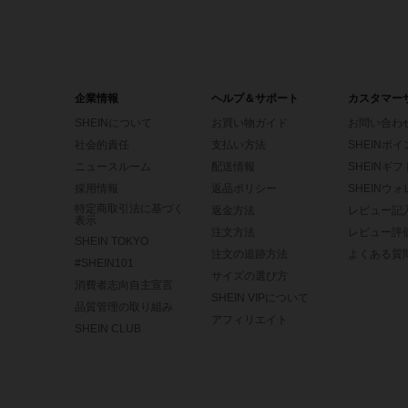
企業情報
ヘルプ＆サポート
カスタマー
SHEINについて
お買い物ガイド
お問い合わ
社会的責任
支払い方法
SHEINポ
ニュースルーム
配送情報
SHEINギ
採用情報
返品ポリシー
SHEINウ
特定商取引法に基づく
返金方法
レビュー記
表示
注文方法
レビュー評
SHEIN TOKYO
注文の追跡方法
よくある質
#SHEIN101
サイズの選び方
消費者志向自主宣言
SHEIN VIPについて
品質管理の取り組み
アフィリエイト
SHEIN CLUB