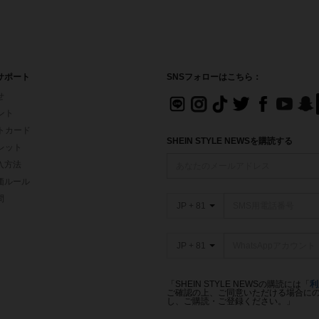
サポート
SNSフォローはこちら：
せ
イント
フトカード
SHEIN STYLE NEWSを購読する
ォレット
入方法
価ルール
問
JP + 81
JP + 81
「SHEIN STYLE NEWSの購読には「
利
ご確認の上、ご同意いただける場合にのみ
し、ご購読・ご登録ください。」