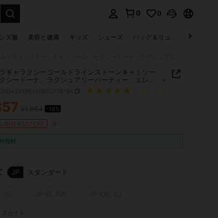
0
0
select.
ンズ服
美容と健康
キッズ
シューズ
バッグ＆リュック
下着＆
キラキラギャラクシーゴールドラインストーンキャミソール、セクシードーナ、ラグジュアリーパーティー、エレガントレディスタイルに適し、非常に多用途な夏
ラギャラクシーゴールドラインストーンキャミソー
クシードーナ、ラグジュアリーパーティー、エレガ
ディスタイルに適し、非常に多用途な夏
z260424165149833718794
(1 レビュー)
357
¥1,664
-18%
ICE AND AVAILABILITY
割引 ¥307 OFF
料無料
ズ
JP
スタンダード
 (S)
JP-XL (M)
JP-XXL (L)
イズガイド