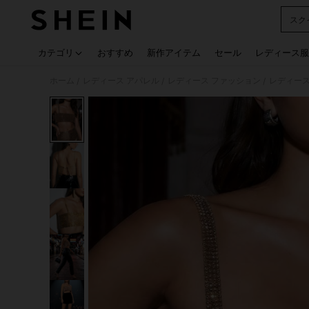
スク
Use up
カテゴリ
おすすめ
新作アイテム
セール
レディース服
ホーム
レディース アパレル
レディース ファッション
レディース
/
/
/