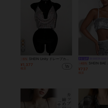
11
SHEIN Unity ドレープカラー チェーン ディテール バックレス クロップ メタリック ホルターネック トップ ニューイヤーホリデーパーティー衣装
SHEIN BAE
-5%
SHEIN BAE クロップトップ キラキラ
-43%
¥1,377
概算
¥737
概算