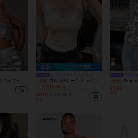
4
¥232 節約
#コケッテアウトフィット
Pariau
短い 女性用タンクトップ&キャミス
#7 ベストセラー
 スパゲッティストラップ ノースリーブ
フレンチレース キャミソールトップ パッド入りバスト ホワイト アンダーシャツ カジュアル
Pariaura 女性用
-22%
-53%
売り切れ間近！
¥735
短い 女性用タンクトップ&キャミス
短い 女性用タンクトップ&キャミス
#7 ベストセラー
#7 ベストセラー
売り切れ間近！
売り切れ間近！
概算
¥810
6.5k+ sold
短い 女性用タンクトップ&キャミス
#7 ベストセラー
概算
売り切れ間近！