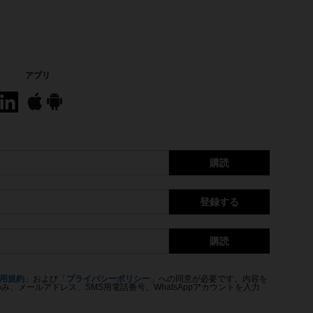
アプリ
購読
登録する
購読
用規約
」および「
プライバシーポリシー
」への同意が必要です。内容を
、メールアドレス、SMS用電話番号、WhatsAppアカウントを入力