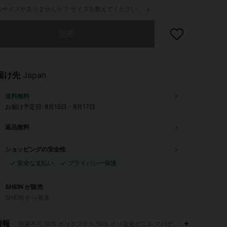
のサイズがありませんか？ サイズを教えてください。
ありませんが、この商品は完売しました。
完売
届け先
Japan
送料無料
お届け予定日:
8月15日 - 8月17日
返品無料
ショッピングの安全性
安全な支払い
プライバシー保護
SHEIN が販売
SHEIN から発送
情報
洗濯不可,50% ポリエステル,50% ポリ塩化ビニル,スパゲッティストラップ