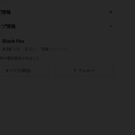
4.55
2
139
ズ情報
4.55
2
139
ップ情報
4.55
2
139
4.55
2
139
Black Fox
4.55
2
139
評価
商品
フォロワー
d***0
が
1日前
にフォローしました
4.55
2
139
1K 件が最近販売されました
4.55
2
139
すべての商品
フォロー
4.55
2
139
4.55
2
139
4.55
2
139