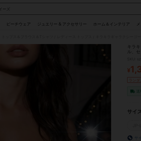
イーズ
 and down arrow keys to navigate search 検索履歴 and 人気ワード. Press Enter to 
ビーチウェア
ジュエリー & アクセサリー
ホーム＆インテリア
メ
 トップス＆ブラウス＆Tシャツ
レディース トップス
/
/
キラキ
ル、セ
ントレ
SKU: s
1,
¥
PR
ランダム
送
サイ
JP-L
サ