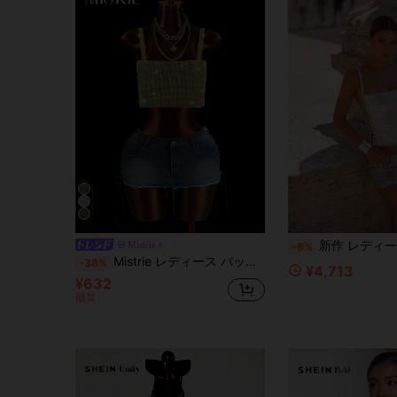
新作 レディース シャイニー ゴールド&シルバー セクシー クロップド ノース
Mistrie
-6%
Mistrie レディース バックレス ラインストーン装飾 クロップド キャミソールトップ ライムグリーン 夏 テクノ ナイトアウト クラブ レーブ用 光沢感 バー カーニバル クラブウェア
-38%
¥4,713
¥632
概算