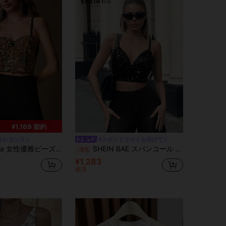
¥1,169 節約
エレガンス
#スポットライトを浴びて
 女性優雅ビーズ刺繍キャミソールトップ
SHEIN BAE スパンコール クロップキャミトップ
-5%
¥1,283
概算