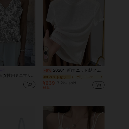
5
2026年新作 ニット製フェイスマスク付き半袖インナーシャツ、レディース夏用薄手ラウンドネック白Tシャツカジュアル
ra
-5%
ミニマリストエレガントシーケンスキャミソール、パーティー用
に ポリエステル デイリーTシャツ
#9 ベストセラー
¥639
3.2k+ sold
概算