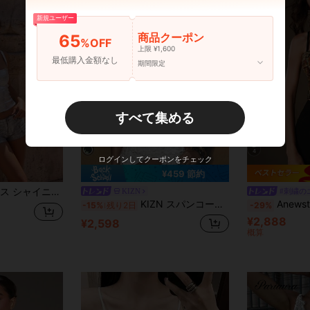
新規ユーザー
商品クーポン
65
%OFF
上限 ¥1,600
最低購入金額なし
期間限定
すべて集める
4
ログインしてクーポンをチェック
¥459 節約
リーブ キャミソール ホロウアウト リボンディテール スリムフィット
KIZN
#刺繍の
KIZN スパンコールビーズ付きクロップトップ、スパゲッティストラップ、ディスクパレット装飾ブラレット、パーティーナイトアウトフェスティバルトップ
Anewsta
-15%
残り2日
-29%
¥2,888
¥2,598
概算