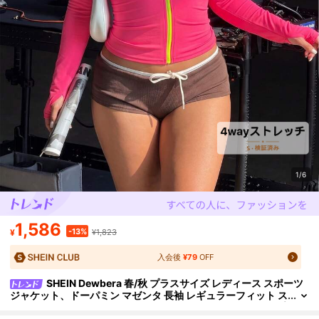
1/6
1,586
-13%
¥
¥1,823
入会後
¥79
OFF
SHEIN Dewbera 春/秋 プラスサイズ レディース スポーツ
ジャケット、ドーパミン マゼンタ 長袖 レギュラーフィット ス
タンドカラー コントラストカラー ネオングリーン フルジップ
無地 ファッション 多用途、デイリーカジュアル、ランニング、ヨ