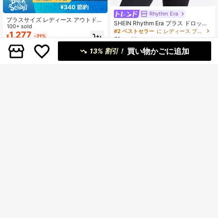
¥340 節約
Rhythm Era
プラスサイズ レディース アウトドア
SHEIN Rhythm Era プラス ドロップ
ミニマリスト カジュアル レギュラー
100+ sold
ショルダー スポーツトップ
#2 ベストセラー
に レディース プラスサイズ スポーツTシャツ＆タンクトップ
長袖 薄手 フード付き 軽量ジャケッ
1,277
¥
-21%
70+ sold
ト、アウトドアアクティビティ スポ
987
ーツに適しています
¥
-20%
買い物かごに追加
13% 割引！
16
¥183 節約
6
CatchHalo
プラスサイズ レディース 半袖Tシャ
Rhythm Era
733
ツ、ルーズフィット アクティブウェ
¥
-20%