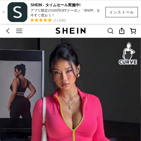
SHEIN - タイムセール実施中!
×
アプリ限定の500円OFFクーポン「JPAPP」を
インストール
今すぐ使おう！
(11,600)