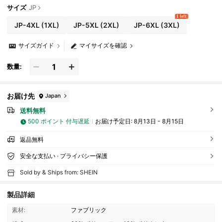
ガ、ジム、テニス、ゴルフに適しています
サイズ
JP
1 left
JP-4XL
(1XL)
JP-5XL
(2XL)
JP-6XL
(3XL)
サイズガイド
マイサイズを確認
数量:
お届け先
Japan
送料無料
500 ポイント 付与遅延
お届け予定日:
8月13日 - 8月15日
返品無料
安全な支払い · プライバシー保護
Sold by & Ships from: SHEIN
製品詳細
素材:
ファブリック
211K フォロワー
4.84