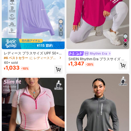
5
¥115 節約
レディース プラスサイズ UPF 50+
Rhythm Era
通気性ジャケット ポケット付き、ア
#6 ベストセラー
に レディースプラスサイズスポーツジャケット
SHEIN Rhythm Era プラスサイズ レ
ウトドアウェア、スタンドカラー 日
60+ sold
1,347
ディース ストライプ ジッパー ハー
¥
-20%
よけジャケット スプリングスポーツ
1,033
フプラケット 長袖 フリース スウェ
¥
-10%
ットシャツ 冬用レディースウェア