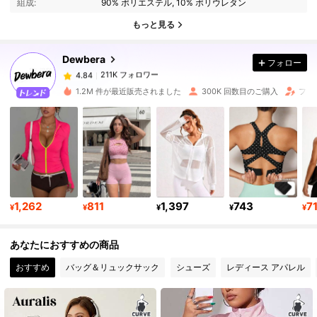
組成:
90% ポリエステル, 10% ポリウレタン
もっと見る
211K フォロワー
4.84
Dewbera
フォロー
211K フォロワー
4.84
a***3
は
1日前
に購入しました
1.2M 件が最近販売されました
300K 回数目のご購入
フォ
211K フォロワー
4.84
211K フォロワー
4.84
1,262
811
1,397
743
7
211K フォロワー
4.84
¥
¥
¥
¥
¥
あなたにおすすめの商品
211K フォロワー
4.84
おすすめ
バッグ＆リュックサック
シューズ
レディース アパレル
211K フォロワー
4.84