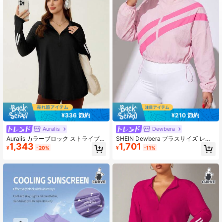
211K フォロワー
4.84
211K フォロワー
4.84
211K フォロワー
4.84
¥336 節約
¥210 節約
Auralis
Dewbera
Auralis カラーブロック ストライプ
SHEIN Dewbera プラスサイズ レデ
1,343
1,701
サムホール 長袖 スポーツパーカー、
ィース 春/秋 スポーツジャケット、
¥
-20%
¥
-11%
トラックスーツ、ジャージシャツ、
小さなスタンドカラー、ルーズフィ
レディーススポーツウェア 秋冬用
ット、長袖、織りウィンドブレーカ
ー生地、カラーブロックストライプ
パッチワーク、フルジップ、ドロー
ストリングヘム、日常カジュアル、
ランニング、ヨガ、ジム、テニス、
ゴルフ、サイクリングに適していま
す