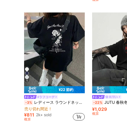
売り切れ間近！
5
¥22 節約
#ラフコーデ
JUTU+
レディース ラウンドネック ルーズ カジュアル レター&ローズフラワープリント 半袖Tシャツ、春夏 ブラック
JUTU 春秋冬 ブラック 2 In 1 メッシュスリーブ ラウンドネック ルーズ 新作 レ
-3%
-22%
売り切れ間近！
¥1,029
概算
¥811
2k+ sold
概算