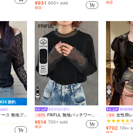
¥931
概算
600+ sold
概算
23
6
¥35 節約
kend
#ラフコーデ
MORE
売り切れ間近
に ゆるい ソフトデイリートップス
リング スリムフィット 美シルエット 万能トップス 長袖
FRIFUL 無地パッチワーク シアーポルカドットメッシュ生地 ルーズカジュアル 多用途Tシャツ 春服
女性用レースキャミソール、取り外し可能なパッド付き、かわいい&
-37%
-3%
(
¥614
売り切れ間近
売り切れ間近
に ゆるい ソフトデイリートップス
に ゆるい ソフトデイリートップス
700+ sold
概算
(
(
¥702
10k+ s
売り切れ間近
に ゆるい ソフトデイリートップス
概算