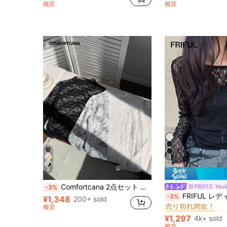
売り切れ間近！
概算
概算
(100+)
4
6
Comfortcana 2点セット レディース レース&メッシュ 長袖 セクシートップ
FRIFUL Wee
-3%
#8 ベストセラー
FRIFUL レディース 無地ブラック シアーレース レイヤ
-3%
¥1,348
200+ sold
売り切れ間近！
概算
#8 ベストセラー
#8 ベストセラー
売り切れ間近！
売り切れ間近！
¥1,297
4k+ sold
#8 ベストセラー
概算