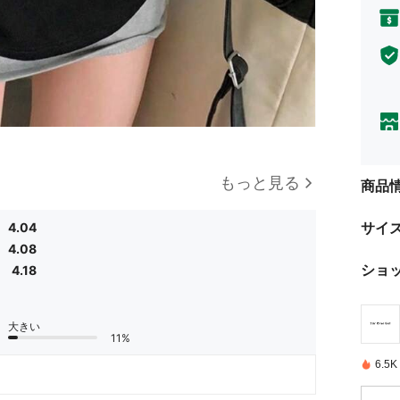
もっと見る
商品
サイ
4.04
4.08
ショ
4.18
大きい
11%
6.