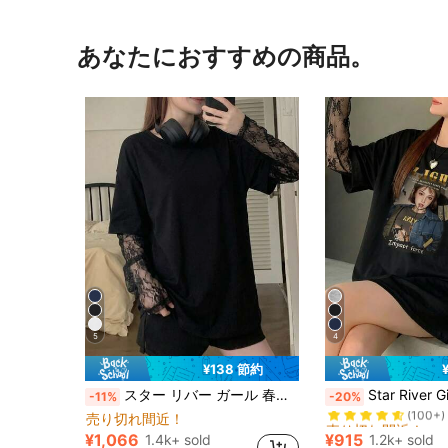
あなたにおすすめの商品。
5
4
¥138 節約
売り切れ間近！
スター リバー ガール 春夏 ラウンドネック ルーズ 2 in 1 ブラック 軽量 レース パッチワーク 長袖Tシャツ、セクシーな雰囲気、2026年新作、お出かけ、集まり、母の日、バカンスカジュアルに適しています
Star River Girl パーソナライズ写真プリント レースパッチワーク 長袖 ラウンドネック 
-11%
-20%
(100+)
売り切れ間近！
売り切れ間近！
売り切れ間近！
(100+)
(100+)
¥1,066
¥915
1.4k+ sold
1.2k+ sold