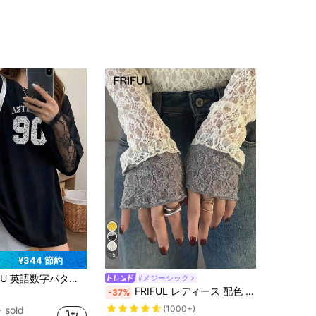
15
¥344 節約
長袖 ラウンドネック ルーズニット ブラックトップ、セクシー 夏 デートナイト バレンタインデー カジュアル
#メジーシック
FRIFUL レディース 配色 ラウンドネック 長袖 シアーレース生地 レイヤード カジュアル 万能トップス 秋冬
-37%
(1000+)
 sold