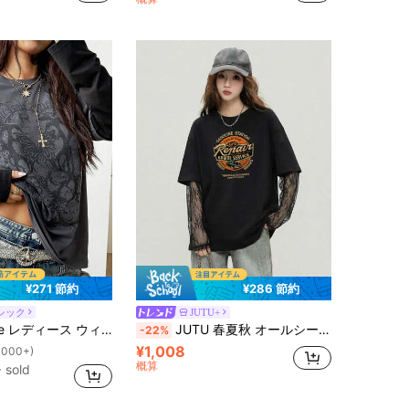
1000+)
¥271 節約
¥286 節約
シック
JUTU+
リートウェア カジュアル ヒッピー プレッピー グランジ パンク ゴシック コットン グラフィック オーバーサイズ 長袖Tシャツ
JUTU 春夏秋 オールシーズン 2点セット ブラック メッシュ袖 ラウンドネック ルーズフィット 新作 レースパッチワーク袖 グラフィティ ヴィンテージ アメリカンロード カジュアル
-22%
¥1,008
1000+)
概算
 sold