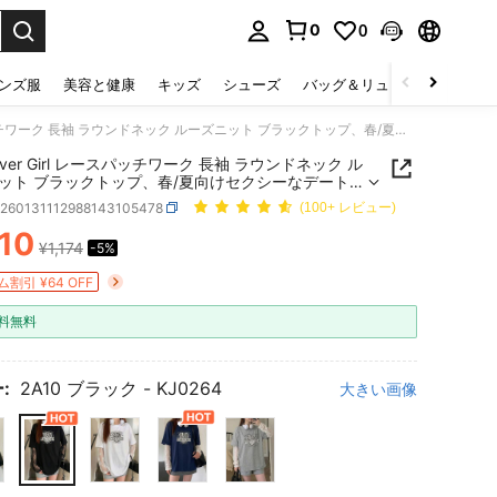
0
0
select.
ンズ服
美容と健康
キッズ
シューズ
バッグ＆リュック
下着＆
Star River Girl レースパッチワーク 長袖 ラウンドネック ルーズニット ブラックトップ、春/夏向けセクシーなデートトップ、バレンタインデーカジュアル
 River Girl レースパッチワーク 長袖 ラウンドネック ル
ット ブラックトップ、春/夏向けセクシーなデート
、バレンタインデーカジュアル
z260131112988143105478
(100+ レビュー)
110
¥1,174
-5%
ICE AND AVAILABILITY
割引 ¥64 OFF
料無料
:
2A10 ブラック - KJ0264
大きい画像