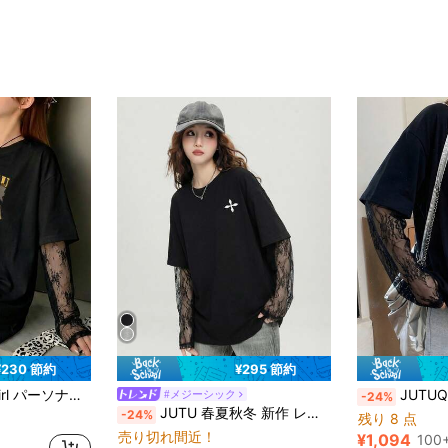
¥230 節約
¥295 節約
ルーズニット ブラックトップ、春/夏向けセクシーなデートトップ、バレンタインデーカジュアル
JUTUQU 英語数字パターン レースパッチワーク 
#メジーシック
-24%
JUTU 春夏秋冬 新作 レース パッチワーク 袖 ラウンドネック ルーズTシャツ、花柄プリント、ブラック、快適で多用途な女性用長袖トップ カジュアル
-24%
残り 8 点
売り切れ間近！
¥1,094
100+