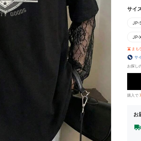
サイ
JP-S
JP-
まも
サ
お探し
購入で
お