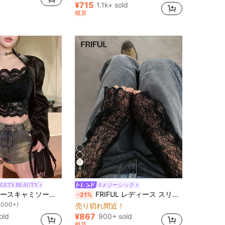
¥715
1.1k+ sold
概算
6
GETS BEAUTY
#メジーシック
！
セクシーな無地インナー、新学期、冬、クリスマス、春節、カジュアルブラックサマーに適しています、シック&エレガント
FRIFUL レディース スリムフィット レーストップ ラウンドネック 長袖 シアー テクスチャー生地 カジュアル 万能 ホリデー バケーション ビーチ
-21%
1000+)
！
！
売り切れ間近！
1000+)
1000+)
¥867
old
900+ sold
！
概算