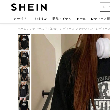
レー
Use up
カテゴリ
おすすめ
新作アイテム
セール
レディース服
ホーム
レディース アパレル
レディース ファッション
レディース
/
/
/