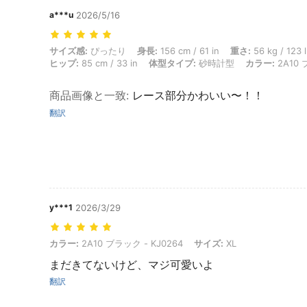
a***u
2026/5/16
サイズ感: ぴったり, 身長: 156 cm / 61 in, 重さ: 56 kg / 123 lbs, バス
サイズ感:
ぴったり
身長:
156 cm / 61 in
重さ:
56 kg / 123 
ヒップ:
85 cm / 33 in
体型タイプ:
砂時計型
カラー:
2A10 
商品画像と一致
:
レース部分かわいい〜！！
翻訳
y***1
2026/3/29
カラー: 2A10 ブラック - KJ0264, サイズ: XL
カラー:
2A10 ブラック - KJ0264
サイズ:
XL
まだきてないけど、マジ可愛いよ
翻訳