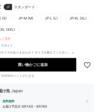
ズ
JP
スタンダード
 (S)
JP-M (M)
JP-L (L)
JP-XL (XL)
XXL (XXL)
なく完売
イズガイド
のサイズがありませんか？ サイズを教えてください。
買い物かごに追加
7
SHEINポイントがたまる
届け先
Japan
送料無料
お届け予定日:
8月14日 - 8月16日