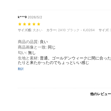
k***9
2026/5/2
サイズ感: 大きい, カラー: 2A10 ブラック - KJ0264, サイズ: XL
サイズ感:
大きい
カラー:
2A10 ブラック - KJ0264
サイズ:
商品の品質
:
良い
商品画像と一致
:
同じ
匂い
:
無し
生地と素材
:
普通。ゴールデンウィークに間に合っ
たりと来たかったのでちょっといい感じ
翻訳
他のレビュー