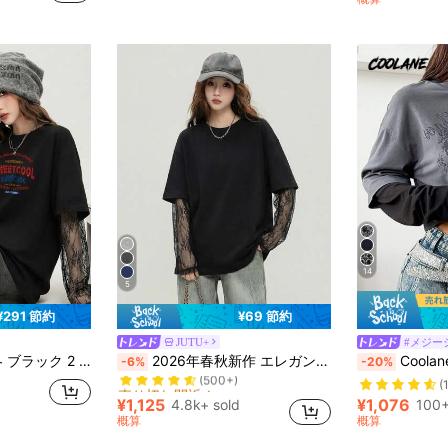
(
14
5
¥291 節約
¥69 節約
JUTU+
#メジー
売り切れ間近！
ース切り替えスリーブ ファッション イギリス風プリント柄 Tシャツ バケーション カジュアル
2026年春秋新作 エレガントなコントラストレース長袖トップ、女性の夏カジュアルに使えるバーサタイルな高級Tシャツ
Coolane レディース ウィンター/フォール スト
-6%
-20%
(500+)
売り切れ間近！
売り切れ間近！
(
(500+)
(500+)
¥1,125
¥1,076
4.8k+ sold
100+
売り切れ間近！
概算
概算
(500+)