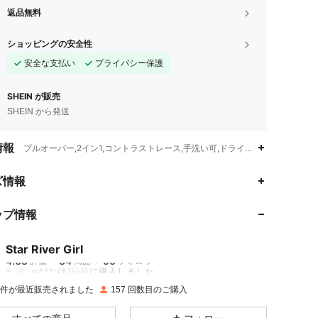
返品無料
ショッピングの安全性
安全な支払い
プライバシー保護
SHEIN が販売
SHEIN から発送
情報
プルオーバー,2イン1,コントラストレース,手洗い可,ドライクリーニング不可
4.63
34
50
ズ情報
ップ情報
4.63
34
50
Star River Girl
4.63
34
50
評価
商品
フォロワー
m***r
は
1日前
に購入しました
5K 件が最近販売されました
157 回数目のご購入
4.63
34
50