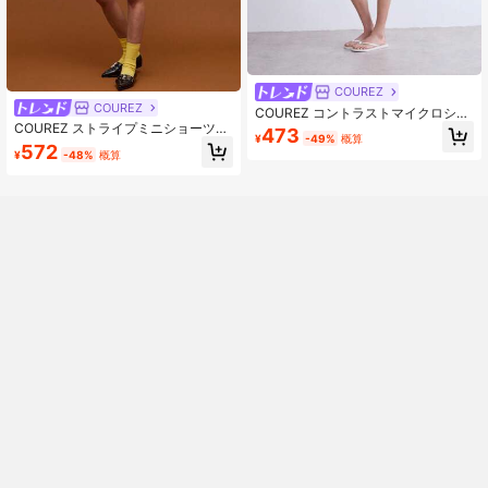
COUREZ
COUREZ
COUREZ コントラストマイクロショ
ーツ、Y2Kストリートウェア、女性
COUREZ ストライプミニショーツ、
473
¥
-49%
概算
用サマーボトムス、サマーショー
レディース夏用ショーツ、ストリー
572
¥
-48%
概算
ツ、ヴィンテージ
トカジュアル、Y2Kヴィンテージ