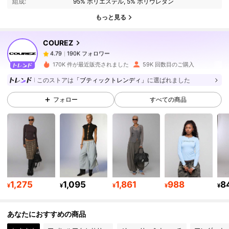
組成:
95% ポリエステル, 5% ポリウレタン
190K フォロワー
4.79
もっと見る
COUREZ
190K フォロワー
4.79
m***y
は
1日前
に購入しました
170K 件が最近販売されました
59K 回数目のご購入
190K フォロワー
4.79
このストアは
「ブティックトレンディ」
に選ばれました
フォロー
すべての商品
190K フォロワー
4.79
190K フォロワー
4.79
190K フォロワー
4.79
1,275
1,095
1,861
988
8
¥
¥
¥
¥
¥
あなたにおすすめの商品
190K フォロワー
4.79