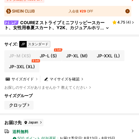
入会後
¥29
OFF
COUREZ ストライプミニフリッピースカー
4.75
(
4
)
ト、女性用春夏スカート、Y2K、カジュアルホリ
デービンテージ
サイズ
:
JP
スタンダード
4 left
JP-M
(XS)
JP-L
(S)
JP-XL
(M)
JP-XXL
(L)
8 left
JP-3XL
(XL)
サイズガイド
マイサイズを確認
お探しのサイズがありませんか？ 教えてください
サイズグループ
クロップ
お届け先
Japan
送料無料
500 ポイント 付与遅延
お届け予定日:
8月13日 - 8月15日