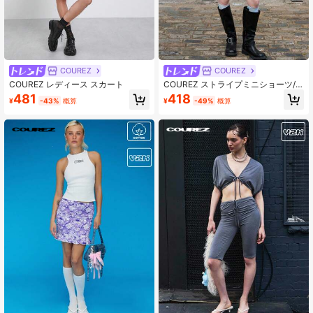
COUREZ
COUREZ
COUREZ レディース スカート
COUREZ ストライプミニショーツ/
夏用ショーツ Y2K ストリートウェア
481
418
¥
-43%
概算
¥
-49%
概算
キュート バケーション セクシー ヴ
ィンテージ