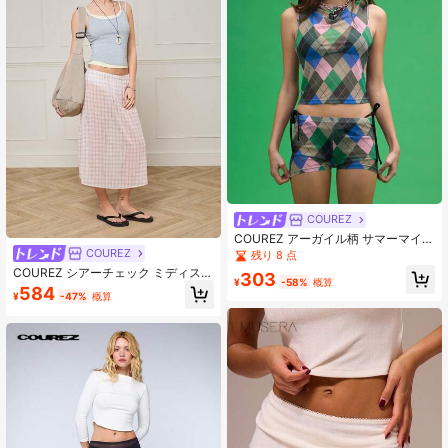
COUREZ
COUREZ アーガイル柄 サマーマイク
ロショーツ Y2Kヴィンテージ
COUREZ
残り 8 点
COUREZ シアーチェック ミディスカ
303
¥
-58%
概算
ート /Y2K 秋服 秋のレディースアウ
584
¥
-47%
概算
トフィット お出かけ用スカート レデ
ィース かわいいアウトフィット