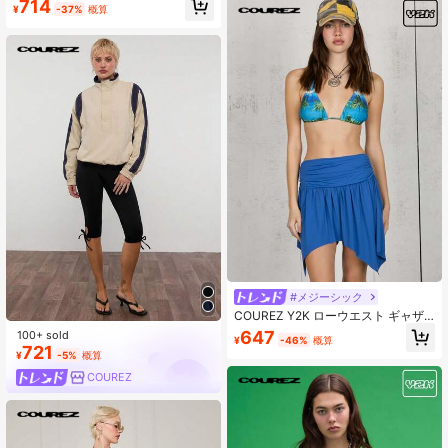
714
カート セットアップ
¥
-37%
概算
#メジーシック
COUREZ Y2K ローウエスト ギャザ
ー ウエストバンド ミニ ウォーター
647
100+ sold
¥
-46%
概算
フォールスカート レディース 春夏
721
¥
-5%
概算
ヴィンテージ
COUREZ