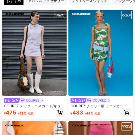
おすすめ
アパレルアクセサリー
ジュエリー＆ウォッチ
アンダーウ
190K フォロワー
4.79
190K フォロワー
4.79
190K フォロワー
4.79
COUREZ
COUREZ
COUREZ テックミニスカート/キュ
COUREZ チェリー柄 ミニスカート
ートなサマーボトムス Y2Kストリー
ロー ライズ /Y2Kサマースカート バ
475
433
¥
-43%
概算
¥
-49%
概算
トウェア サマースカート ヴィンテー
ケーション ヴィンテージ
ジ