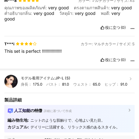
m***8
カラー: マルチカラー / サイズ: XS
คุณภาพของผลิตภัณฑ์:
very
good
ตรงตามภาพสินค้า:
very
good
คำอธิบายกลิ่น:
very
good
วัสดุผ้า:
very
good
พอดี:
very
good
役に立つ
(0)
T***i
カラー: マルチカラー / サイズ: S
This
set
is
perfect
!!!!!!!!!!!!!!!!
役に立つ
(0)
モデル着用アイテム:
JP-L (S)
身長：
175.0
バスト：
81.0
ウェスト：
65.0
ヒップ：
91.0
製品詳細
人工知能の特徴
詳細に基づいて作成
編み物生地:
ニットのような肌触りで、心地よい見た目。
190K フォロワー
4.79
カジュアル:
デイリーに活躍する、リラックス感のあるスタイル。