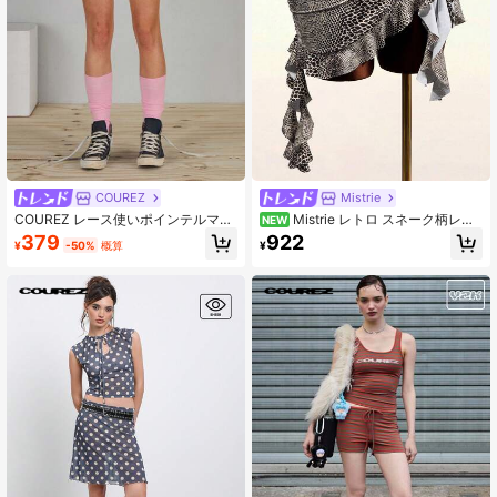
COUREZ
Mistrie
COUREZ レース使いポインテルマイ
Mistrie レトロ スネーク柄レー
NEW
クロスカート、Y2Kサマー、カジュ
スウエストライン ハーフ丈スカート
379
922
¥
-50%
概算
¥
アル ヴィンテージ、レディース用
- サイドプリーツ ロータスブレイド
不規則Aライン セクシーチックスカ
ート - レトロ レオパード柄レースウ
エスト