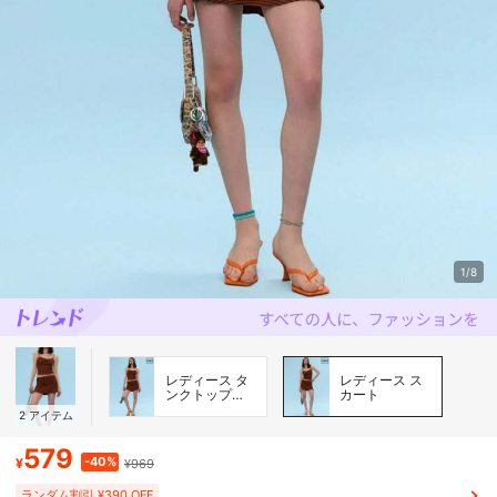
1/8
レディース タ
レディース ス
ンクトップ＆
カート
キャミソール
2
アイテム
579
-40%
¥
¥969
ランダム割引 ¥390 OFF