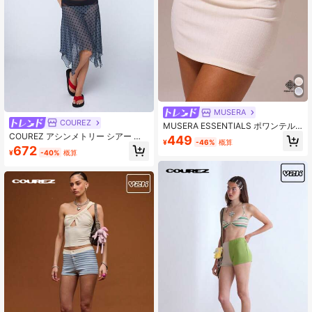
MUSERA
COUREZ
MUSERA ESSENTIALS ポワンテル
ピコ トリム ミニスカート コーデ ス
COUREZ アシンメトリー シアー ド
449
¥
-46%
概算
カートのみ、春 コージー キュート
ット柄 パッチワーク ミディドレス /
672
¥
-40%
概算
デイリー ガーリー ラウンジ エッセ
Y2K 夏 レディース カジュアルアウト
ンシャル カジュアル サマー バケー
フィットセット 夏 ミディドレス お
ション ホリデー フェスティバル
出かけ・ホリデーウェア