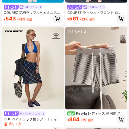
COUREZ
COUREZ
COUREZ 花柄ラッフルヘムミニスカ
COUREZ ラッシュドフロント ロング
ート/Y2Kサマースカート バケーショ
ラインフィッティングショーツ/サマ
543
561
¥
-48%
概算
¥
-53%
概算
ン ビンテージコットン
ーショーツ Y2Kストリートウェア キ
ュートヴィンテージ
Resyla レディース 多用途 スト
#メジーシック
NEW
ライプ コントラストカラー ドロース
864
COUREZ チェック柄シアーミディス
¥
-5%
概算
トリング ウエスト カジュアルショー
カート、Y2Kスタイル 女性用夏服 春
残り 1 点
ツ
夏コーデ お出かけアウトフィット ス