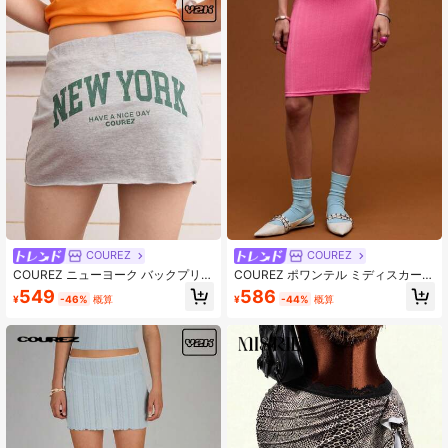
COUREZ
COUREZ
COUREZ ニューヨーク バックプリン
COUREZ ポワンテル ミディスカート
ト ジャージー ミニスカート/サマー
ロウライズ、レディース サマー、ス
549
586
¥
-46%
概算
¥
-44%
概算
Y2K コットン ヴィンテージ スカート
トリートカジュアル、Y2Kヴィンテ
ージ