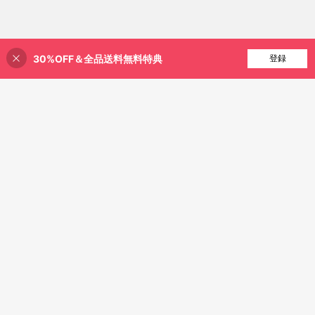
30%OFF＆全品送料無料特典
買い物かごに追加
登録
40% 割引！