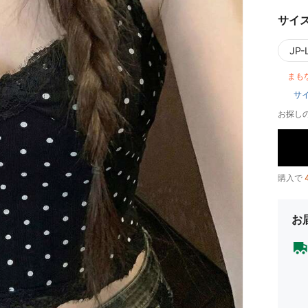
サイ
JP-L
まも
サ
お探し
購入で
お