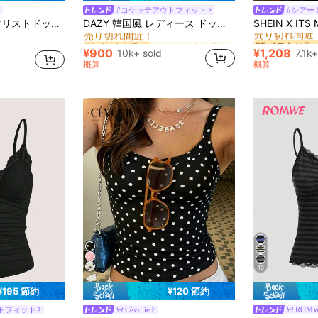
#コケッテアウトフィット
#シアー
に ノースリーブ 女性用ブラウス
#1 ベストセラー
#5 ベストセラ
ムキャミソールトップカジュアルブラック夏
DAZY 韓国風 レディース ドット柄 ノースリーブ リボントップス アウトフィットに最適
売り切れ間近！
売り切れ間近
に ノースリーブ 女性用ブラウス
に ノースリーブ 女性用ブラウス
#1 ベストセラー
#1 ベストセラー
#5 ベストセラ
#5 ベストセラ
売り切れ間近！
売り切れ間近！
売り切れ間近
売り切れ間近
¥900
¥1,208
10k+ sold
7.1k+
に ノースリーブ 女性用ブラウス
#1 ベストセラー
#5 ベストセラ
概算
概算
売り切れ間近！
売り切れ間近
10
¥195 節約
¥120 節約
トフィット
Cévolie
ROM
#9 ベストセラ