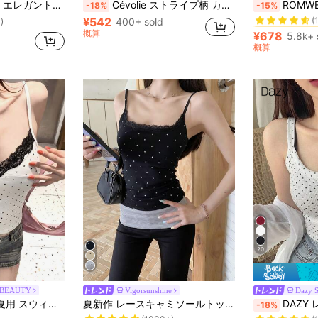
トラストレースギャザーY2Kキャミソール
Cévolie ストライプ柄 カジュアル シンプル サマー タンクトップ レディース グラフィックTシャツ レディース トップス
ROMWE 夏用カジュアル 
-18%
-15%
(
¥542
400+ sold
#9 ベストセラ
#9 ベストセラ
)
概算
(
(
¥678
5.8k+ 
#9 ベストセラ
概算
(
20
 BEAUTY
Vigorsunshine
Dazy 
売り切れ間近
グラフィック 女性用タンクトップ&キャミス
ストラップ タンクトップ イブニングデート・デイリー・ストリートスタイルカジュアル向け
夏新作 レースキャミソールトップ パッド入りバスト ウエストシェイプデザイン ドット柄 カジュアル バケーション ブラック
DAZY レディース ポルカドット柄 ボ
-18%
(