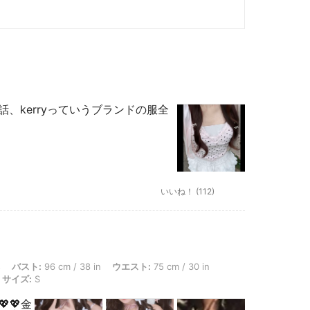
、kerryっていうブランドの服全
いいね！ (112)
 96 cm / 38 in, ウエスト: 75 cm / 30 in, ヒップ: 104 cm / 41 in, 体型タイプ: 三角
s
バスト:
96 cm / 38 in
ウエスト:
75 cm / 30 in
サイズ:
S
💖金