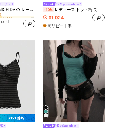
ミックス
Vigorsunshine
に Vネック 女性用トップス、ブラウス、Tシャツ
ー
SHEIN X ITS MICH DAZY レース パネル ドローストリング タイ ロングスリーブ トップス アウトフィット、秋の女性服
レディース ドット柄 長袖Tシャツ、レースパッチワーク デザイン、フィット、春秋シーズン向け
-19%
！
に Vネック 女性用トップス、ブラウス、Tシャツ
に Vネック 女性用トップス、ブラウス、Tシャツ
ー
ー
¥1,024
！
！
 sold
に Vネック 女性用トップス、ブラウス、Tシャツ
ー
高リピート率
！
¥121 節約
WE
yohuperloth
タンク 女性用タンクトップ&キャミス
に 緑色 万能デイリートップス
ー
#1 ベストセラー