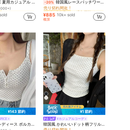
多用途 ブラック&グレーストライプ レーストリム キャミソール
韓国風レースパッチワークキャミソールタンクトップ、Y2Kエステティック、ストリートウェアカジュアルサマー
-20%
売り切れ間近！
1000+)
タンク 女性用タンクトップ&キャミス
タンク 女性用タンクトップ&キャミス
に 緑色 万能デイリートップス
に 緑色 万能デイリートップス
ー
ー
#1 ベストセラー
#1 ベストセラー
売り切れ間近！
売り切れ間近！
1000+)
1000+)
¥885
sold
10k+ sold
タンク 女性用タンクトップ&キャミス
に 緑色 万能デイリートップス
ー
#1 ベストセラー
概算
売り切れ間近！
1000+)
¥143 節約
¥1 節約
SPICE
#カジュアルコーデ
祝日を 女性用タンクトップ&キャミス
#4 ベストセラー
！
タン ハーフプラケット カジュアル キャミソール 夏用 キュート トップス タンクトップ
韓国風 かわいいドット柄フリルヘムクロップドキャミソール、レイヤリングやアウターウェアとしてカジュアルに着用できる 夏用ホワイト
売り切れ間近！
1000+)