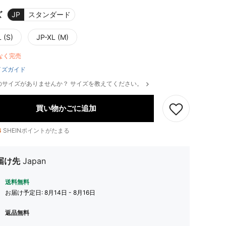
ズ
JP
スタンダード
 (S)
JP-XL (M)
なく完売
イズガイド
のサイズがありませんか？ サイズを教えてください。
買い物かごに追加
4
SHEINポイントがたまる
届け先
Japan
送料無料
お届け予定日:
8月14日 - 8月16日
返品無料