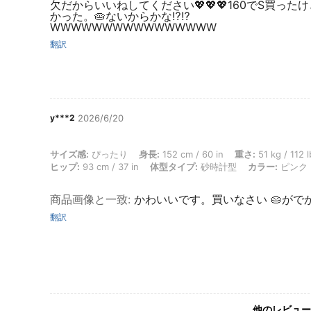
欠だからいいねしてください💖💖💖160でS買った
かった。🥧ないからかな⁉️⁉️
WWWWWWWWWWWWWWWW
翻訳
y***2
2026/6/20
サイズ感: ぴったり, 身長: 152 cm / 60 in, 重さ: 51 kg / 112 lbs, バス
サイズ感:
ぴったり
身長:
152 cm / 60 in
重さ:
51 kg / 112 l
ヒップ:
93 cm / 37 in
体型タイプ:
砂時計型
カラー:
ピンク
商品画像と一致
:
かわいいです。買いなさい 🥧がで
翻訳
他のレビュー