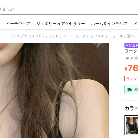
くとっぷ
 and down arrow keys to navigate search 検索履歴 and 人気ワード. Press Enter to 
ビーチウェア
ジュエリー & アクセサリー
ホーム＆インテリア
メ
 トップス＆ブラウス＆Tシャツ
レディース タンクトップ＆キャミソール
/
/
ワーク
ト、デ
SKU: s
ていま
7
¥
PR
ランダム
送
カラー