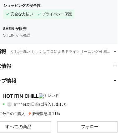
ショッピングの安全性
安全な支払い
プライバシー保護
SHEIN が販売
SHEIN から発送
情報
なし,手洗い,もしくはプロによるドライクリーニング可,看護の日,女性の日,
4.70
32
1.8K
ズ情報
4.70
32
1.8K
ップ情報
4.70
32
1.8K
HOTITIN CHILL
a***e
は
1日前
に購入しました
b***0
が
12時間前
にフォローしました
4.70
32
1.8K
5 回数目のご購入
販売数急増 11%
すべての商品
フォロー
4.70
32
1.8K