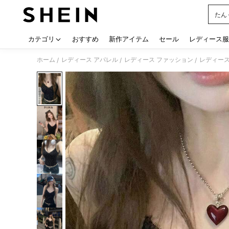
たん
Use up
カテゴリ
おすすめ
新作アイテム
セール
レディース服
ホーム
レディース アパレル
レディース ファッション
レディース
/
/
/