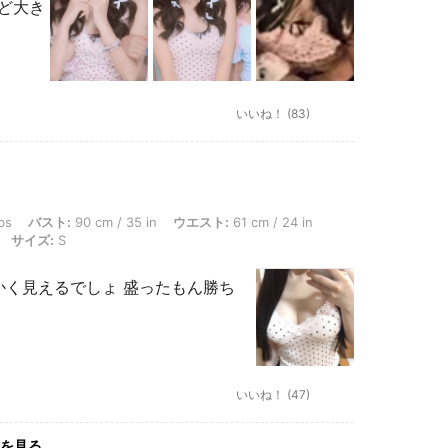
けど大き
いいね！ (83)
ト: 90 cm / 35 in, ウエスト: 61 cm / 24 in, ヒップ: 93 cm / 37 in, 体型タイプ: 砂
bs
バスト:
90 cm / 35 in
ウエスト:
61 cm / 24 in
サイズ:
S
かく見えるでしょ 盛ったもん勝ち
いいね！ (47)
を見る