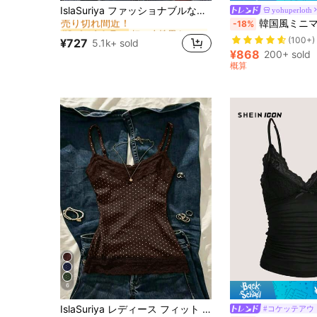
短い 女性用タンクトップ&キャミス
#2 ベストセラー
IslaSuriya ファッショナブルなレーストリム ドットプリント カジュアルキャミソール
yohuperloth
売り切れ間近！
韓国風ミニマリストドットスリミングレーストリ
-18%
短い 女性用タンクトップ&キャミス
短い 女性用タンクトップ&キャミス
#2 ベストセラー
#2 ベストセラー
売り切れ間近！
売り切れ間近！
(100+)
¥727
5.1k+ sold
短い 女性用タンクトップ&キャミス
#2 ベストセラー
¥868
200+ sold
売り切れ間近！
概算
6
に ブラウン フレッシュなノースリーブキャミソール
#7 ベストセラー
IslaSuriya レディース フィット レーストリム ドット柄 キャミソール タンクトップ、インナーまたはアウターウェア、カジュアル デイリー
#コケッテアウ
売り切れ間近！