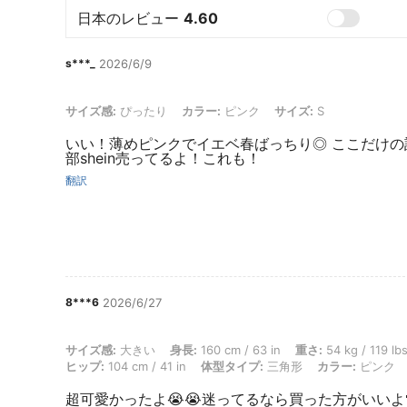
日本のレビュー
4.60
s***_
2026/6/9
サイズ感: ぴったり, カラー: ピンク, サイズ: S
サイズ感:
ぴったり
カラー:
ピンク
サイズ:
S
いい！薄めピンクでイエベ春ばっちり◎ ここだけの話
部shein売ってるよ！これも！
翻訳
8***6
2026/6/27
サイズ感: 大きい, 身長: 160 cm / 63 in, 重さ: 54 kg / 119 lbs, バスト:
サイズ感:
大きい
身長:
160 cm / 63 in
重さ:
54 kg / 119 lb
ヒップ:
104 cm / 41 in
体型タイプ:
三角形
カラー:
ピンク
超可愛かったよ😭😭迷ってるなら買った方がいいよ