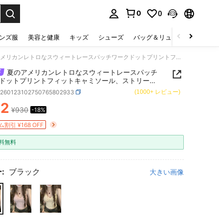
0
0
select.
ンズ服
美容と健康
キッズ
シューズ
バッグ＆リュック
下着＆
夏のアメリカンレトロなスウィートレースパッチワークドットプリントフィットキャミソール、ストリート、デート、バケーション、アウトドアカジュアルに適しています ブラック
夏のアメリカンレトロなスウィートレースパッチ
ドットプリントフィットキャミソール、ストリー
ート、バケーション、アウトドアカジュアルに適し
z260123102750765802933
(1000+ レビュー)
す ブラック
62
¥930
-18%
ICE AND AVAILABILITY
割引 ¥168 OFF
料無料
:
ブラック
大きい画像