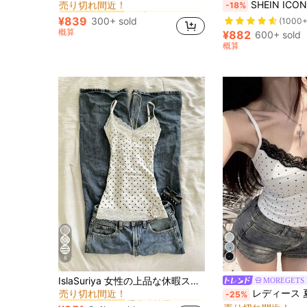
SHEIN ICON エレガントな無地コン
-18%
に ブラウン フレッシュなノースリーブキャミソール
に ブラウン フレッシュなノースリーブキャミソール
#7 ベストセラー
#7 ベストセラー
売り切れ間近！
売り切れ間近！
¥839
300+ sold
(1000+
に ブラウン フレッシュなノースリーブキャミソール
#7 ベストセラー
概算
¥882
600+ sold
売り切れ間近！
概算
6
通常 女性用タンクトップ&キャミス
#2 ベストセラー
IslaSuriya 女性の上品な休暇スタイル ドット柄 レース切り替え スリムフィット キャミソールトップ
MOREGETS
売り切れ間近！
#5 ベストセラー
レディース 夏用 スウィート＆クール ホットガール ポルカドット レース パッチワーク スパゲッティ
-25%
通常 女性用タンクトップ&キャミス
通常 女性用タンクトップ&キャミス
#2 ベストセラー
#2 ベストセラー
売り切れ間近！
売り切れ間近！
売り切れ間近！