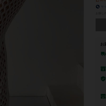
90%
サ
お探し
申し訳
お