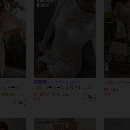
10
7
レディース スリム見え クロシェ編み 透か
ジュアル
#ハイウエストビキニ
-24%
付き クロシェパネル カバーアップ ドレス
レディース ホワイト ホロー 長袖 ニットワンピース Y2K カジュアル ルーズフィット エレガント ビーチバケーションスタイル 水着カバーアップ パーティー ビーチコーデ 夏 リゾートウェア
-5%
¥1,794
¥1,622
概算
長い 女性用のカバーアップ
100+ sold
概算
d