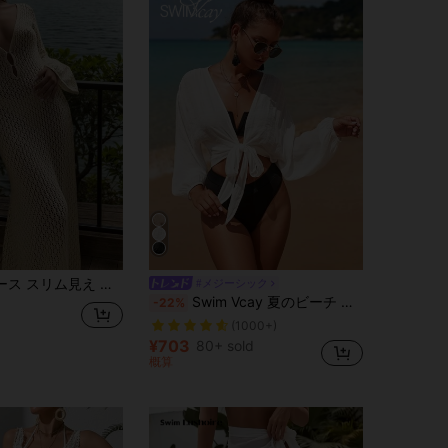
しデザイン Vネック バックレス マキシワンピース ホワイト バケーション ビーチ 夏用
#メジーシック
Swim Vcay 夏のビーチ プレーン ノット カバーアップ トップ
-22%
(1000+)
¥703
80+ sold
概算