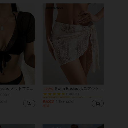
！
ファブリック 女性用のカバーアップ
#4 ベストセラー
ics ノットフロント メッシュ 浴衣
Swim Basics ホロアウト 横結び カバーアップスカート
-22%
1000+)
(1000+)
！
！
ファブリック 女性用のカバーアップ
ファブリック 女性用のカバーアップ
#4 ベストセラー
#4 ベストセラー
1000+)
1000+)
(1000+)
(1000+)
¥532
sold
1.1k+ sold
！
ファブリック 女性用のカバーアップ
#4 ベストセラー
概算
1000+)
(1000+)