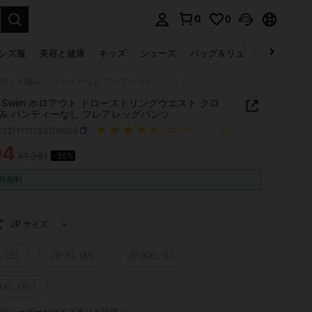
0
0
select.
ンズ服
美容と健康
キッズ
シューズ
バッグ＆リュック
下着＆
ト クロシェ編み パンティーなし フレアレッグパンツ
IN Swim ホロアウト ドローストリングウエスト クロ
み パンティーなし フレアレッグパンツ
w2211111133109205
(1000+ レビュー)
04
¥1,381
-35%
ICE AND AVAILABILITY
料無料
ズ
JP サイズ：
 (S)
JP-XL (M)
JP-XXL (L)
3XL (XL)
のユーザーがサイズ通りと評価