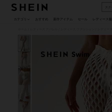
スク
Use up
カテゴリ
おすすめ
新作アイテム
セール
レディース服
ホーム
レディース アパレル
レディース ファッション
レディース
/
/
/