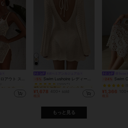
ル
#ボヘミアンカジュアル
Swim C
バックレス 女性用のカバーアップ
タイバック 女性用のカバーアップ
#2 ベストセラー
 クロシェ編み キャミ カバーアップドレス
Swim Lushoire レディース サマービーチ カバーアップ ワンピース 編み上げ バックレス
Swim Chiccia 休
-5%
-24%
)
(1000+)
バックレス 女性用のカバーアップ
バックレス 女性用のカバーアップ
タイバック 女性用のカバーアップ
タイバック 女性用のカバーアップ
#2 ベストセラー
#2 ベストセラー
(
)
)
(1000+)
(1000+)
¥1,678
¥1,366
d
400+ sold
100+
バックレス 女性用のカバーアップ
タイバック 女性用のカバーアップ
#2 ベストセラー
概算
概算
)
(1000+)
もっと見る