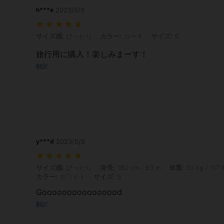
h***e
2023/5/9
サイズ感: ぴったり, カラー: カーキ, サイズ: S
サイズ感:
ぴったり
カラー:
カーキ
サイズ:
S
旅行用に購入！楽しみまーす！
翻訳
y***d
2023/5/9
サイズ感: ぴったり, 身長: 160 cm / 63 in, 体重: 53 kg / 117 lbs, ヒップ
サイズ感:
ぴったり
身長:
160 cm / 63 in
体重:
53 kg / 117 
カラー:
ホワイト
サイズ:
S
Goooooooooooooood
翻訳