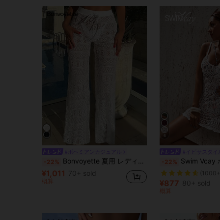
6
#ボヘミアンカジュアル
#イビサスタイ
Bonvoyette 夏用 レディース ホワイト ハイウエスト パンツ ビーチ用 ホロー ドローストリング ウエスト セクシー パンツ カバーアップ
Swim Vcay ホロアウト 
-22%
-22%
¥1,011
70+ sold
(1000+
概算
¥877
80+ sold
概算