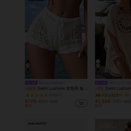
5
6
Swim Lushoire
#ボヘミアンカ
Swim Lushoire 女性用 無地 ウエスト絞り紐 中空デザイン カバーアップショーツ バケーション用
Swim Lushoire ウェディングに最適 フリンジ
-22%
-5%
#8 ベストセラー
(1000+)
¥770
¥1,386
400+ sold
100+ sol
概算
概算