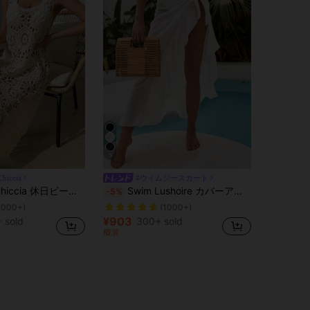
5
hiccia
#ウィムジースカート
日ビーチ 無地 ホロー ニット カバーアップワンピース サマー
Swim Lushoire カバーアップ ノットサイド
-5%
1000+)
(1000+)
¥903
 sold
300+ sold
概算