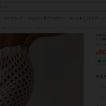
イーズ
 and down arrow keys to navigate search 検索履歴 and 人気ワード. Press Enter to 
ビーチウェア
ジュエリー & アクセサリー
ホーム＆インテリア
メ
 水着
レディース はおり
SHEIN Swim ホロアウト ドローストリングウエス
/
/
SHE
シェ編
SKU: s
9
¥
PR
送
サイ
JP-L
JP-