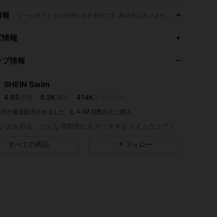
情報
プールサイドでの使用におすすめです. 耐水性はありません.,手洗い,もしくはプ
4.93
9.2K
414K
ズ情報
ップ情報
4.93
9.2K
414K
SHEIN Swim
4.93
9.2K
414K
評価
商品
フォロワー
t***i
は
1日前
に購入しました
1M 件が最近販売されました
4.4M 回数目のご購入
4.93
9.2K
414K
い出を彩る、どんな雰囲気にもマッチするスイムウェア！
すべての商品
フォロー
4.93
9.2K
414K
4.93
9.2K
414K
4.93
9.2K
414K