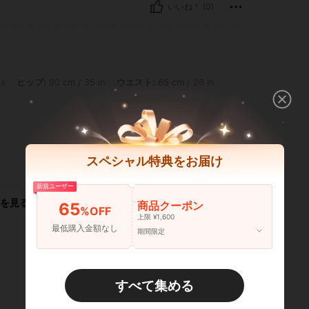
いいね！ (0)
 90 cm / 35 in, ウエスト: 65 cm / 26 in, カラー: ホワイト, サイズ: S
bs
ヒップ:
90 cm / 35 in
ウエスト:
65 cm / 26 in
スペシャル特典をお届け
いいね！ (0)
新規ユーザー
を見る
商品クーポン
65
%OFF
上限 ¥1,600
最低購入金額なし
期間限定
すべて集める