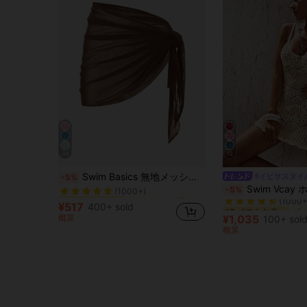
34
12
ブラウン 女性用のカバーアップ
#1 ベストセラー
Swim Basics 無地メッシュカバーアップスカート、バケーション ビーチ
#イビサスタイ
-5%
(1000+)
#5 ベストセラー
Swim Vcay ホロアウト スリット太もも
-5%
ブラウン 女性用のカバーアップ
ブラウン 女性用のカバーアップ
#1 ベストセラー
#1 ベストセラー
(1000+
(1000+)
(1000+)
#5 ベストセラー
#5 ベストセラー
¥517
400+ sold
ブラウン 女性用のカバーアップ
#1 ベストセラー
(1000+
(1000+
概算
¥1,035
100+ sol
(1000+)
#5 ベストセラー
概算
(1000+