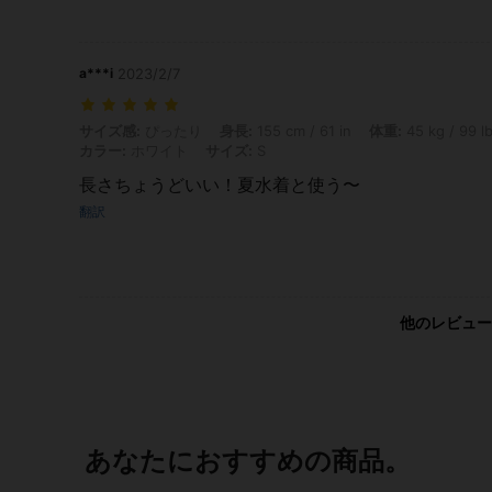
a***i
2023/2/7
サイズ感: ぴったり, 身長: 155 cm / 61 in, 体重: 45 kg / 99 lbs, ヒップ:
サイズ感:
ぴったり
身長:
155 cm / 61 in
体重:
45 kg / 99 l
カラー:
ホワイト
サイズ:
S
長さちょうどいい！夏水着と使う〜
翻訳
他のレビュー
あなたにおすすめの商品。