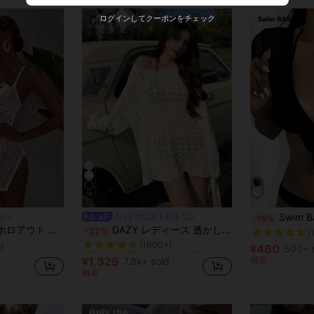
ログインしてクーポンをチェック
18
売り切れ間近
Swim Bas
ル
#ハイウエストビキニ
-19%
(
シアー 女性用のカバーアップ
#1 ベストセラー
サイドスプリット カバーアップ
DAZY レディース 透かし編み ドロップショルダー カバーアップ 夏 シアー バケーション ビーチ
-22%
売り切れ間近
売り切れ間近
(1000+)
(
(
シアー 女性用のカバーアップ
シアー 女性用のカバーアップ
#1 ベストセラー
#1 ベストセラー
)
¥460
500+ 
売り切れ間近
(1000+)
(1000+)
¥1,329
概算
7.8k+ sold
(
シアー 女性用のカバーアップ
#1 ベストセラー
概算
(1000+)