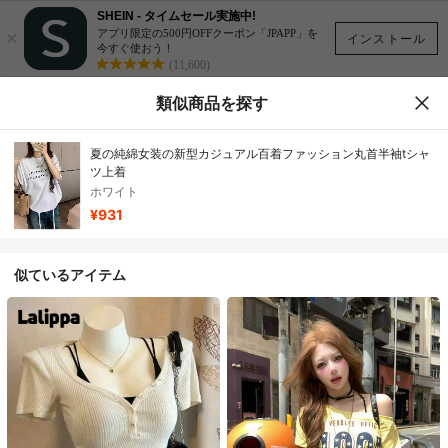
SHEIN - タイムセール実施中!
×
アプリ限定の500円OFFクーポン「JPAPP」を
インストール
今すぐ使おう！
(11,600)
類似商品を探す
夏の純綿女装の新型カジュアル百着ファッション丸首半袖tシャ
ツ上着
ホワイト
¥931
似ているアイテム