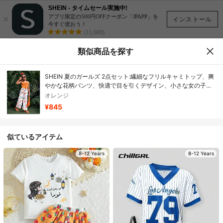
SHEIN - タイムセール実施中!
×
アプリ限定の500円OFFクーポン「JPAPP」を
インストール
今すぐ使おう！
(11,600)
類似商品を探す
SHEIN 夏のガールズ 2点セット:繊細なフリルキャミトップ、爽
やかな花柄パンツ、快適で目を引くデザイン、小さな女の子を
ファッショナブルな星に変身させる、お出かけや写真撮影に最
オレンジ
適!
¥845
似ているアイテム
8-12 Years
8-12 Years