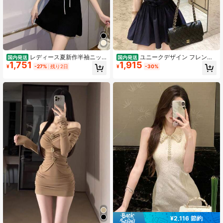
レディース夏新作半袖ニッ
ユニークデザイン フレンチ
国内発送
国内発送
1,751
1,915
トワンピース。 フレンチスタイル、
ピュアセクシー高級ノースリーブシ
¥
-27%
残り2日
¥
-30%
スクエアネックが洗練された雰囲気
ャツワンピ 夏甘いレースフリルウエ
に。 ウエストドローストリング＆ヒ
スト絞り A ライン細見えミニ丈 上品
ップフィットでシルエット抜群、感
万能 お出かけ・通勤・デート用
たっぷりのショート丈です。
¥2,116 節約
#5 ベストセラー
に ビンテージ カジュアルドレス