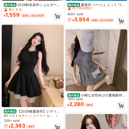
売り切れ間近！
2026秋冬新作ショルダーギ
夏新作 ベージュ ニット ワン
国内発送
国内発送
ャザー長袖バッグヒップ雰囲気純欲
ピース レディース パール装飾 ノー
残り 9 点
#5 ベストセラー
#5 ベストセラー
に ビンテージ カジュアルドレス
に ビンテージ カジュアルドレス
風デートワンピーススカートデート
スリーブ タイダイデザイン ミニ丈
1,559
600+ sold
売り切れ間近！
売り切れ間近！
¥
-30%
過去8時間
にぴったり、パーティーに着て
ハイウエスト スリム見え 着痩せ効果
3,954
#5 ベストセラー
に ビンテージ カジュアルドレス
¥
-35%
過去8時間
上品おしゃれコーデ
売り切れ間近！
小柄な女性向けの夏物新作
国内発送
ニットワンピース、エレガントなノ
100+ sold
ースリーブニットワンピース、個性
2,280
¥
-20%
的なデザインのAラインショートスカ
【2026春夏新作】レディー
ート。
国内発送
スノースリーブワンピース セレブ風
#5 ベストセラー
に クーラー 女性のドレス
リトルブラックドレス 高見え バース
200+ sold
デーパーティー・お呼ばれに 細見え
2,363
¥
-40%
タンクトップデザイン おしゃれ 上品