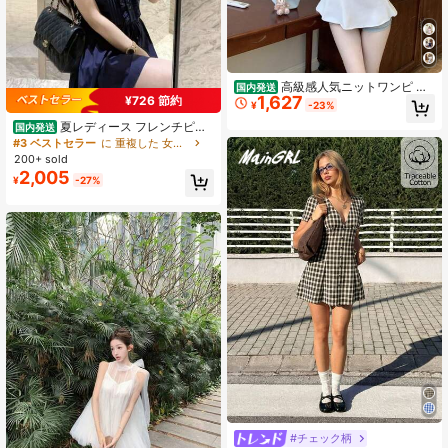
高級感人気ニットワンピ オ
国内発送
1,627
フショルダービスチェ風 半袖ストレ
¥726 節約
¥
-23%
ッチミニ丈シルエット 肩ライン綺麗
夏レディース フレンチピュ
に見せスリム着痩せ大人可愛い雰囲
国内発送
アセクシー風高級感シャツワンピー
気
#3 ベストセラー
に 重複した 女性のドレス
ス デザイン性のある甘系レースフリ
200+ sold
ルウエスト絞り 上品ノースリーブミ
2,005
¥
-27%
ニワンピ 細見え A ライン万能タイプ
デイリー・通勤・デートにおすすめ
#チェック柄