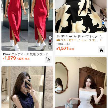
8
SHEIN Franclia ドレープネック ノー
スリーブ フロントタイ ワンピース、
#6 ベストセラー
に ドレープ 女性のドレス
レディース バケーションドレス、レ
300+ sold
ディース ブラックドレス
1,571
16
¥
概算
INAWLY レディース 無地 ラウンドネ
1,079
ック サイドスリット ヘム カジュア
¥
-20%
概算
ル キャミソールドレス