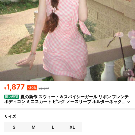
1/4
1,877
-30%
¥
¥2,677
夏の新作 スウィート＆スパイシーガール リボン フレンチ
国内発送
ボディコン ミニスカート ピンク ノースリーブ ホルターネック
チェック柄ドレス レディース INS
サイズ
S
M
L
XL