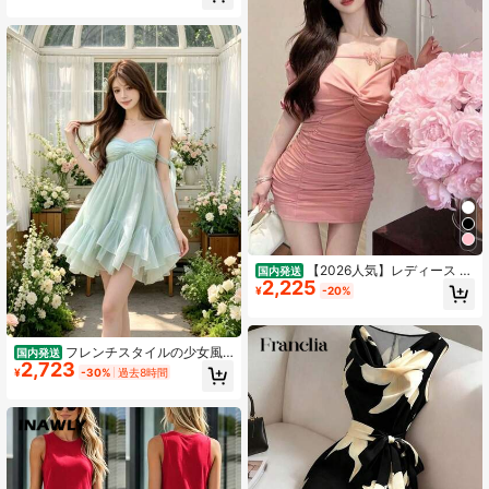
感 デザイン性 新作
【2026人気】レディース エ
国内発送
2,225
レガントワンピース 半袖 フリル ボ
¥
-20%
ディコン タイト シルエット 着痩せ
韓国風 フェミニン 上品 きれいめ ス
リム見え 春夏 デート お呼ばれ パー
ティー レディースファッション 大人
フレンチスタイルの少女風
国内発送
可愛い 通勤 ロングワンピース
2,723
バタフライ結びのメントールグリー
¥
-30%
過去8時間
ンスカート リボン付きショートスカ
ート リボンエッセンスドレス 女性向
け 小柄体型 ビーチリゾート風