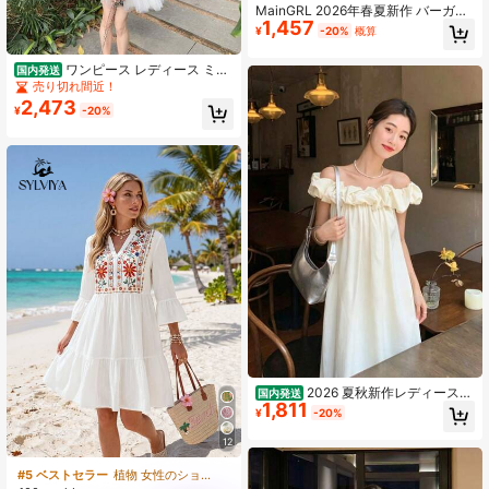
MainGRL 2026年春夏新作 バーガン
1,457
ディ セクシー チェック柄 ミニドレ
¥
-20%
概算
ス バケーション用
ワンピース レディース ミニ
国内発送
ワンピース チュールワンピース シア
売り切れ間近！
ー Aライン フレア ノースリーブ ホル
2,473
¥
-20%
ターネック バックリボン 膝上丈 ミ
ニ丈 背中開き 体型カバー 着痩せ 脚
長効果 お腹周りカバー 骨格ウェーブ
骨格ストレート 大人可愛い ガーリー
フェミニン 清楚 きれいめ 上品 韓国
ファッション デート お呼ばれ パー
ティー 二次会 結婚式 謝恩会 発表会
ホワイト 白 無地 ふんわり 柔らかい
透け感 裏地付き 春 夏 秋 10代 20代
30代 キャミワンピース キャミワン
ピ ティアード風 チュチュ ドレス 妖
精 美脚 細見え 女子会 撮影用 セレモ
ニー イベント
2026 夏秋新作レディースロ
国内発送
1,811
ングワンピース フレンチエレガント
¥
-20%
ワンショルダーデザイン アプリコッ
ト無地カラー,深 V ネックワイドスト
12
ラップ ポリエステル混紡ストレッチ
素材で落ち感上品 鎖骨美しく,着崩れ
#5 ベストセラー
植物 女性のショートドレス
しにくい大人ドレス