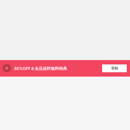
30%OFF＆全品送料無料特典
買い物かごに追加
登録
30% 割引！