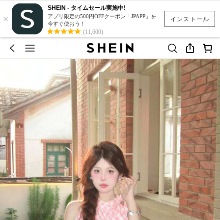
SHEIN - タイムセール実施中!
×
アプリ限定の500円OFFクーポン「JPAPP」を
インストール
今すぐ使おう！
(11,600)