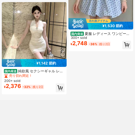
¥1,530 節約
夏服 レディース ワンピース
国内発送
夏 ハルターネックリボン 水色ドット
300+ sold
総柄 ウエストシャーリング バルーン
2,748
¥
-36%
残り2日
ミニワンピース キュート清楚ガーリ
ー ウエストシェイプ 着痩せ細見え
デイリーデート通学
¥1,142 節約
純欲風 セクシーギャル レー
国内発送
ス切替 メッシュ ホルターネック ワ
売り切れ間近！
ンピース レディース バックレス リ
200+ sold
ボンデザイン タイトシルエット ミニ
2,376
¥
-32%
残り2日
丈 カップ付き フェミニン 韓国風 夏
にぴったり