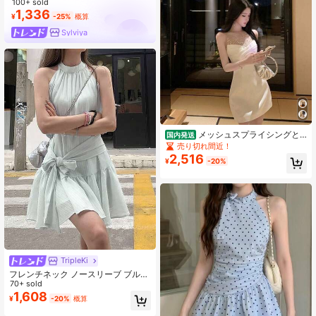
100+ sold
1,336
¥
-25%
概算
Sylviya
メッシュスプライシングと
国内発送
ダイヤモンド装飾のノースリーブワ
売り切れ間近！
ンピース、女性用秋物ピュアセクシ
2,516
¥
-20%
ースタイル、スリムフィットヒップ
ラップミニスカート
TripleKi
フレンチネック ノースリーブ ブルー
ドレス、夏デザイン リボン付きAラ
70+ sold
インドレス、エレガントな黒ドレス
1,608
¥
-20%
概算