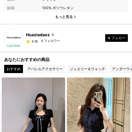
組成:
100% ポリウレタン
もっと見る
4 フォロワー
4.18
Huaziadaoz
フォロー
4 フォロワー
4.18
Local Seller
4 フォロワー
4.18
あなたにおすすめの商品
4 フォロワー
4.18
4 フォロワー
おすすめ
アパレルアクセサリー
ジュエリー＆ウォッチ
アンダーウ
4.18