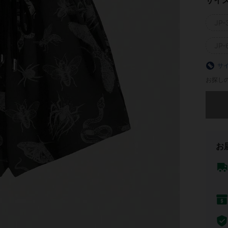
サイ
JP-
JP-
サ
お探し
申し訳
お