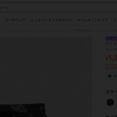
イーズ
 and down arrow keys to navigate search 検索履歴 and 人気ワード. Press Enter to 
ビーチウェア
ジュエリー & アクセサリー
ホーム＆インテリア
メ
ン
プラスサイズ ボトムス
プラスサイズ ショーツ
/
/
/
ストリ
ドアに
SKU: s
1,
¥
PR
注文金額
送
カラー