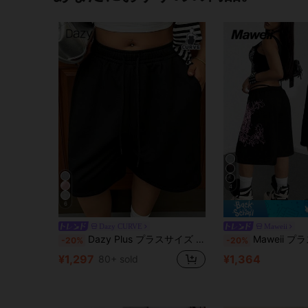
4
6
Dazy CURVE
Maweii
Dazy Plus プラスサイズ レディース ウエスト ゆとり ルーズ バミューダショーツ、カジュアル スポーツ バミューダショーツ、春夏
Maweii プラスサイズ レディース セクシー 夏休み ルーズ ビーチ
-20%
-20%
¥1,297
¥1,364
80+ sold