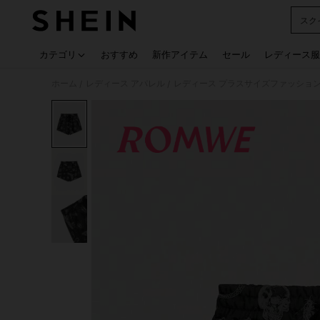
スク
Use up
カテゴリ
おすすめ
新作アイテム
セール
レディース服
ホーム
レディース アパレル
レディース プラスサイズファッショ
/
/