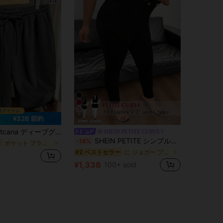
7
¥326 節約
 プラスサイズ エラスティックウエスト ドローストリング カジュアル サマー 多用途ショーツ
SHEIN PETITE CURVE
SHEIN PETITE シンプルな無地 ゆったりウエスト スリムフィット スキニーパンツ
-18%
ポケット プラスサイズのショーツ
ー
に ジョガー プラスサイズのボトムス
#2 ベストセラー
¥1,338
100+ sold