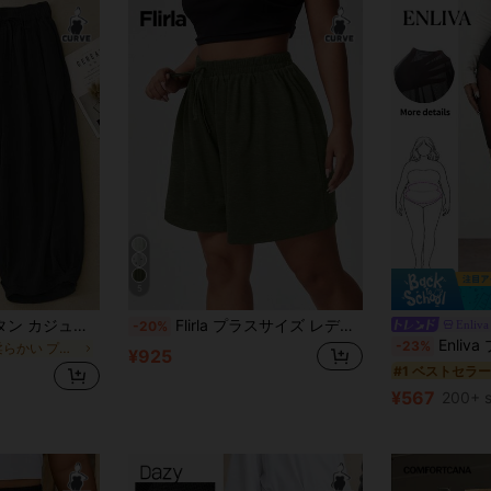
5
女性用リネン ランタン カジュアルファッション 多用途 無地 通気性 プラスサイズ パンツ ブラック
Flirla プラスサイズ レディース ドローストリング ウエスト ルーズ カジュアル ニットショーツ
Enliva
-20%
Enliva プラスサイズ シア
-23%
に 柔らかい プラスサイズのボトムス
¥925
#1 ベストセラー
d
¥567
200+ s