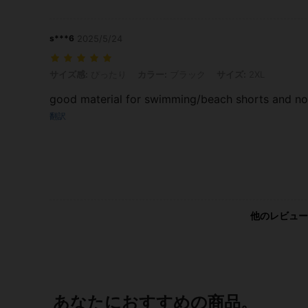
s***6
2025/5/24
サイズ感: ぴったり, カラー: ブラック, サイズ: 2XL
サイズ感:
ぴったり
カラー:
ブラック
サイズ:
2XL
good material for swimming/beach shorts and not
翻訳
他のレビュー
あなたにおすすめの商品。