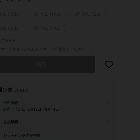
ズ
3XL (0XL)
JP-4XL (1XL)
JP-5XL (2XL)
6XL (3XL)
JP-7XL (4XL)
イズガイド
のサイズがありませんか？ サイズを教えてください。
ありませんが、この商品は完売しました。
完売
届け先
Japan
送料無料
お届け予定日:
8月12日 - 8月14日
返品無料
ショッピングの安全性