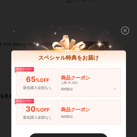
 too heavy but double lined
スペシャル特典をお届け
新規ユーザー
商品クーポン
65
%OFF
いいね！ (8)
上限 ¥1,300
最低購入金額なし
期間限定
を見る
新規ユーザー
30
商品クーポン
%OFF
期間限定
最低購入金額なし