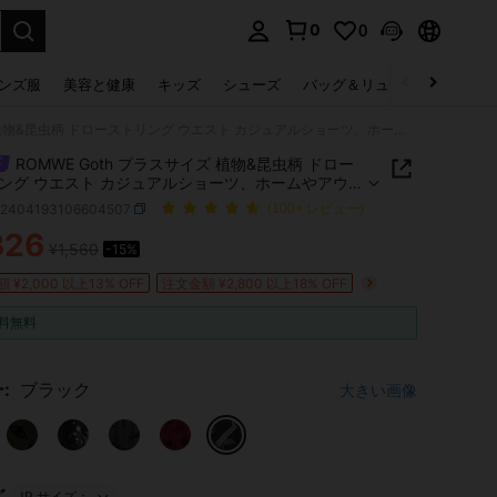
0
0
select.
ンズ服
美容と健康
キッズ
シューズ
バッグ＆リュック
下着＆
ROMWE Goth プラスサイズ 植物&昆虫柄 ドローストリング ウエスト カジュアルショーツ、ホームやアウトドアに適しています
ROMWE Goth プラスサイズ 植物&昆虫柄 ドロー
ング ウエスト カジュアルショーツ、ホームやアウト
適しています
z2404193106604507
(100+ レビュー)
326
¥1,560
-15%
ICE AND AVAILABILITY
 ¥2,000 以上13% OFF
注文金額 ¥2,800 以上18% OFF
料無料
:
ブラック
大きい画像
JP サイズ：