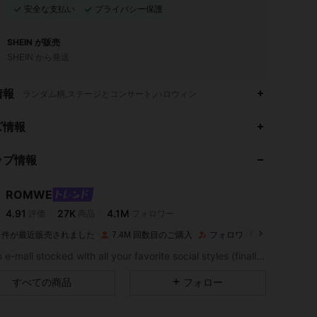
安全な支払い
プライバシー保護
SHEIN が販売
SHEIN から発送
情報
ランダム柄,ステージとコンサート,ハロウィン
4.91
27K
4.1M
ズ情報
ップ情報
4.91
27K
4.1M
ROMWE
4.91
27K
4.1M
評価
商品
フォロワー
k***s
は
2時間前
に購入しました
1M 件が最近販売されました
7.4M 回数目のご購入
フォロワー数急増 13%
4.91
27K
4.1M
Like an e-mall stocked with all your favorite social styles (finally). Put your aesthetic on lock with the ROMWE apparel and decor you've seen - and loved - online, plus all the dark pop pieces you never knew you needed.
すべての商品
フォロー
4.91
27K
4.1M