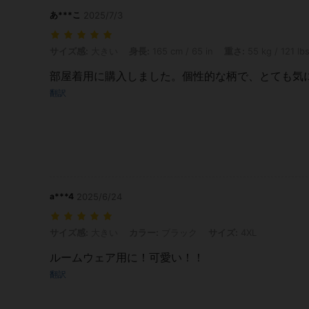
あ***こ
2025/7/3
サイズ感: 大きい, 身長: 165 cm / 65 in, 重さ: 55 kg / 121 lbs, カラー
サイズ感:
大きい
身長:
165 cm / 65 in
重さ:
55 kg / 121 lb
部屋着用に購入しました。個性的な柄で、とても気
翻訳
a***4
2025/6/24
サイズ感: 大きい, カラー: ブラック, サイズ: 4XL
サイズ感:
大きい
カラー:
ブラック
サイズ:
4XL
ルームウェア用に！可愛い！！
翻訳