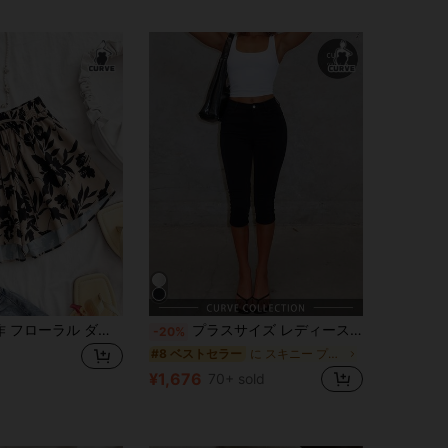
Franclia 夏新作 フローラル ダブルレイヤー ルーズショーツスカート、ドローストリング ウエスト リラックスショーツ、バカンス、デート、ハワイリゾートに適しています
プラスサイズ レディース 無地 カジュアル 多用途 カプリパンツ ブラック 夏
-20%
に スキニー プラスサイズのボトムス
#8 ベストセラー
¥1,676
70+ sold