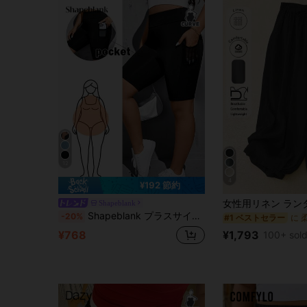
12
4
¥192 節約
Shapeblank
Shapeblank プラスサイズ女性の春夏ファッションカジュアルスポーツ高弾性快適ベーシック多用途デイリー黒モーターサイクルショーツ(ポケット付き)、ウィメンズボトムス、ストリートウェア、カーブショーツ、外出着、Y2Kファッション、ジョガーパンツ、バイカーショーツ
-20%
#1 ベストセラー
¥1,793
¥768
100+ sol