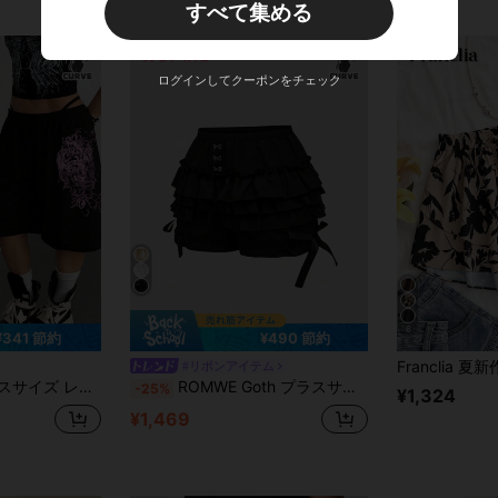
すべて集める
ログインしてクーポンをチェック
6
¥341 節約
¥490 節約
#リボンアイテム
 ストリートスタイル デジタルプリント グレー カジュアルショーツ
ROMWE Goth プラスサイズ レディース ゴシックキュート 3層フリルヘム リボン装飾 パンプキンショーツ
-25%
¥1,324
¥1,469