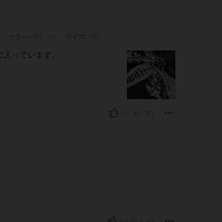
: ブラック, サイズ: 0XL
s
カラー:
ブラック
サイズ:
0XL
に入っています。
いいね！ (1)
いいね！ (0)