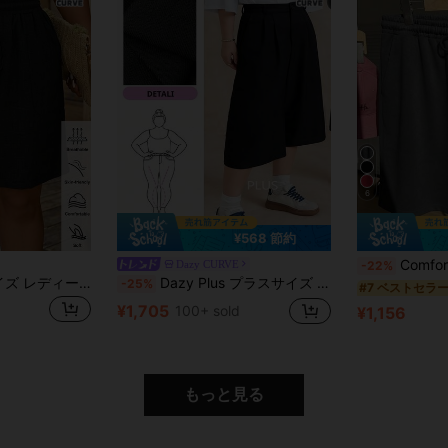
6
¥568 節約
Comfortcana ディープグレー
Dazy CURVE
-22%
Comfylo プラスサイズ レディース ドローストリング ウエスト ポケット付き 快適 カジュアル ショーツ、ビーチバケーション、空港レジャー、夏旅行など様々なシーンに適しています、ブラック、夏の学校再開シーズンに適しています
Dazy Plus プラスサイズ レディース カジュアル ルーズ バミューダショーツ、無地、春/夏 学校
-25%
#7 ベストセラ
¥1,705
100+ sold
¥1,156
もっと見る