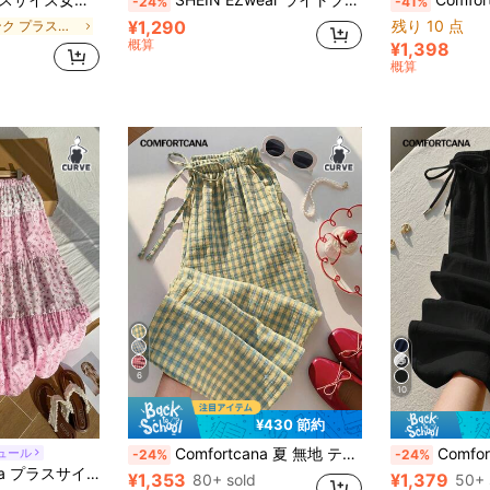
-24%
-41%
¥1,290
残り 10 点
ピンク プラスサイズのパンツ
概算
¥1,398
概算
6
10
¥430 節約
Comfortcana 夏 無地 テクスチャー クリンクル生地 ゆったり ドローストリング ウエストタイ カジュアル バケーション ワイドレッグパンツ、プラスサイズ
Comfortcana プラスサ
ュール
-24%
-24%
ー ラッフルヘム ウエストリボン カジュアルスカート
¥1,353
¥1,379
80+ sold
50+ 