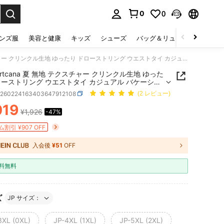
0
0
select.
ンズ服
美容と健康
キッズ
シューズ
バッグ＆リュック
下着＆
Comfortcana 夏 無地 テクスチャー クリンクル生地 ゆったり ドローストリング ウエストタイ カジュアル バケーション ワイドレッグパンツ、プラスサイズ
ortcana 夏 無地 テクスチャー クリンクル生地 ゆった
ローストリング ウエストタイ カジュアル バケーショ
イドレッグパンツ、プラスサイズ
z260224163403647912108
(2 レビュー)
019
¥1,926
-47%
ICE AND AVAILABILITY
割引 ¥907 OFF
入会後
¥51
OFF
料無料
ズ
JP サイズ：
3XL (0XL)
JP-4XL (1XL)
JP-5XL (2XL)