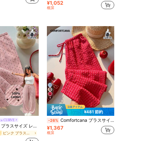
¥1,052
概算
8
¥481 節約
Comfortcana プラスサイズ レディース 春夏 カジュアル チェック柄パンツ
ca CURVE
-26%
ット柄 ドローストリング ウエスト カジュアル 多用途 デイリー トラベル ロングパンツ
¥1,367
概算
ピンク プラスサイズのパンツ
ー