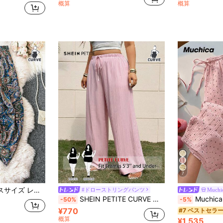
概算
概算
7
アン ビーチ バケーション ホリデー フローリー リゾートウェア フェスティバル
#ドローストリングパンツ
Muchi
SHEIN PETITE CURVE テクスチャ生地 ストレートレッグ パンツ エラスティックウエスト プラスサイズ 小さいサイズ レディース 夏秋
Muchica プラスサイズ レディース ド
-50%
-5%
¥770
#7 ベストセラ
概算
¥1,535