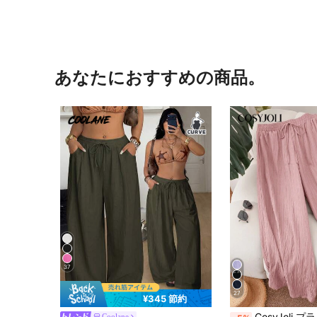
あなたにおすすめの商品。
37
27
¥345 節約
CosyJoli プラスサイズ女性 新作春夏 ビジネスカジュアル レディース ビーチ バレンタインデー スタイル ファッション 
Coolane