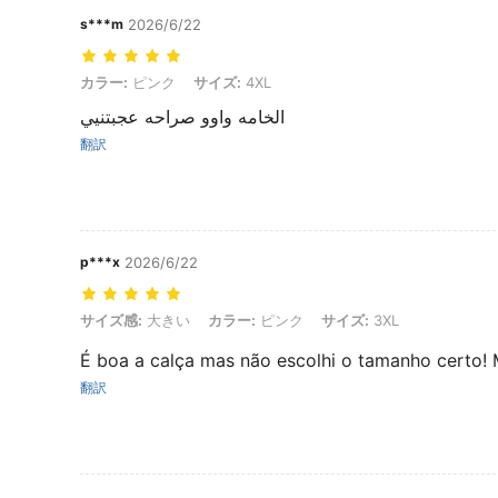
s***m
2026/6/22
カラー: ピンク, サイズ: 4XL
カラー:
ピンク
サイズ:
4XL
الخامه واوو صراحه عجبتنيي
翻訳
p***x
2026/6/22
サイズ感: 大きい, カラー: ピンク, サイズ: 3XL
サイズ感:
大きい
カラー:
ピンク
サイズ:
3XL
É boa a calça mas não escolhi o tamanho certo! 
翻訳