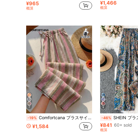
¥1,466
¥965
概算
概算
7
8
Comfortcana プラスサイズ レディース 秋 ストライプ バケーション ドローストリング ウエスト ポケット ロングパンツ バケーション ピンク ボヘミアン 秋
SHEIN プラスサイズ レディース カジュアル ルーズ ペイズリー柄 パンツ 夏 ボヘミ
-19%
-46%
¥841
60+ sold
¥1,584
概算