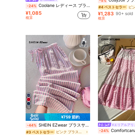
-5%
Coolane レディース プラスサイズ 夏秋 お出かけ 旅行 フォーマル ビーチ カジュアル エレガント ボヘミアン風 オーバーサイズ ドローストリング ウエスト コットン ルーズパンツ グリーン
-24%
#4 ベストセラー
¥1,085
¥1,283
90+ sold
概算
概算
12
¥759 節約
SHEIN EZwear プラスサイズ レディース ストライプ パッチワーク カジュアル 万能 デイリー お出かけ ロングパンツ
#エリアルアリ
-44%
Comfortcana プラスサイズ ディジーフラワ
-24%
ピンク プラスサイズのパンツ
#3 ベストセラー