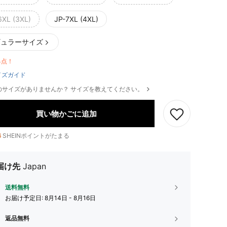
6XL (3XL)
JP-7XL (4XL)
ギュラーサイズ
4点！
イズガイド
のサイズがありませんか？ サイズを教えてください。
買い物かごに追加
6
SHEINポイントがたまる
届け先
Japan
送料無料
お届け予定日:
8月14日 - 8月16日
返品無料