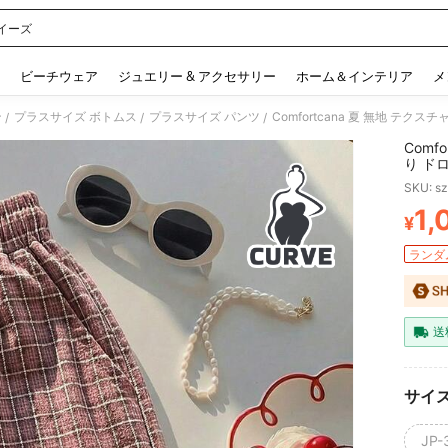
イーズ
 and down arrow keys to navigate search 検索履歴 and 人気ワード. Press Enter to 
ビーチウェア
ジュエリー & アクセサリー
ホーム＆インテリア
メ
ン
プラスサイズ ボトムス
プラスサイズ パンツ
/
/
/
Comf
り ド
ン ワ
SKU: s
1,
¥
PR
ランダム
送
サイ
JP-