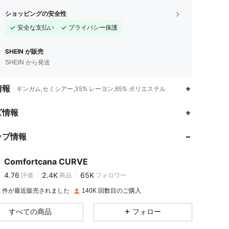
ショッピングの安全性
安全な支払い
プライバシー保護
SHEIN が販売
SHEIN から発送
情報
ギンガム,セミシアー,35% レーヨン,65% ポリエステル
4.76
2.4K
65K
ズ情報
ップ情報
4.76
2.4K
65K
Comfortcana CURVE
4.76
2.4K
65K
評価
商品
フォロワー
c***5
は
1日前
に購入しました
0K 件が最近販売されました
140K 回数目のご購入
4.76
2.4K
65K
すべての商品
フォロー