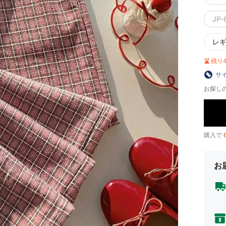
JP-
レ
残り
サ
お探し
購入で
お