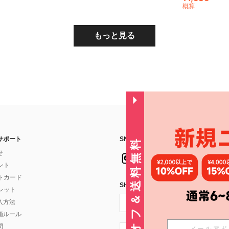
概算
もっと見る
サポート
SNSフォローはこちら：
30%オフ＆送料無料
せ
イント
フトカード
SHEIN STYLE NEWSを購読する
ォレット
入方法
価ルール
問