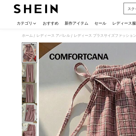
スク
Use up
カテゴリ
おすすめ
新作アイテム
セール
レディース服
ホーム
レディース アパレル
レディース プラスサイズファッショ
/
/