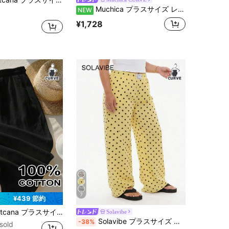
Muchica プラスサイズ レディース ドローストリング ウエスト ストライプ カジュアル 多用途 ワイドレッグパンツ デイリーウェア用
NEW
¥1,728
7
¥439 節約
イズ ウィメンズ ブラック カジュアル ドローストリング ウエスト ルーズパンツ
Solavibe
Solavibe プラスサイズ ポルカドット柄 カジュアル ルーズパンツ
-38%
sold