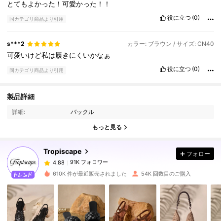
とてもよかった！可愛かった！！
役に立つ
(0)
同カテゴリ商品より引用
s***2
カラー: ブラウン / サイズ: CN40
可愛いけど私は履きにくいかなぁ
役に立つ
(0)
同カテゴリ商品より引用
91K フォロワー
4.88
製品詳細
詳細:
バックル
91K フォロワー
4.88
もっと見る
Tropiscape
フォロー
91K フォロワー
4.88
y***s
は
17時間前
に購入しました
610K 件が最近販売されました
54K 回数目のご購入
91K フォロワー
4.88
91K フォロワー
4.88