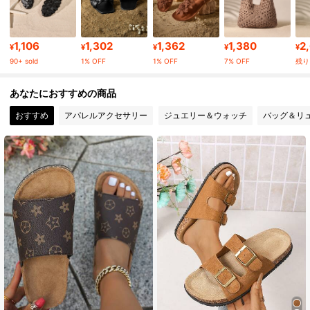
91K フォロワー
4.88
1,106
1,302
1,362
1,380
2
¥
¥
¥
¥
¥
90+ sold
1% OFF
1% OFF
7% OFF
残り 
91K フォロワー
4.88
あなたにおすすめの商品
おすすめ
アパレルアクセサリー
ジュエリー＆ウォッチ
バッグ＆リ
91K フォロワー
4.88
91K フォロワー
4.88
91K フォロワー
4.88
91K フォロワー
4.88