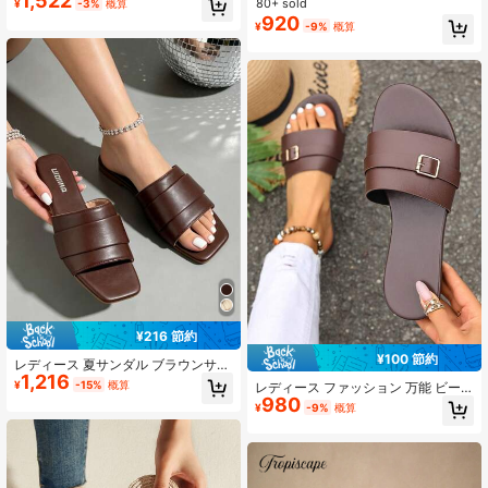
1,522
80+ sold
¥
-3%
概算
ショッピング 夏用 ビーチサンダル
920
¥
-9%
概算
¥216 節約
¥100 節約
レディース 夏サンダル ブラウンサン
1,216
ダル 上品なプリーツアッパー ブラウ
¥
-15%
概算
レディース ファッション 万能 ビー
ンフラットシューズ レディースジェ
980
チ 無地 バックル プラスサイズ ラウ
¥
-9%
概算
リーサンダル レディースフラットサ
ンドトゥ コーヒー色 春夏 スリッポ
ンダル レディース夏スリッパ 快適な
ン 軽量 滑り止め カジュアル フラッ
夏レディースサンダル ビーチ用品 バ
トサンダル
ケーションビーチ必需品 バケーショ
ン必需品 Cuccoビーチサンダル エレ
ガントなレディースフラットサンダ