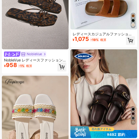
レディースカジュアルファッション
1,075
オープントゥスリッパ、新作レトロ
¥
-19%
概算
フラットソフト滑り止めビーチバケ
ーションストラップサンダル
NobleVue
NobleVue レディースファッション
958
スリッパ - 軽量、通気性、オープン
¥
-1%
概算
トゥ、フラット、カジュアルな夏用
シューズ、快適なインソール付き
15
¥492 節約