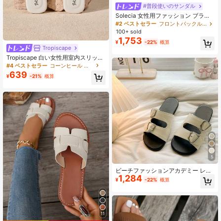
#普段使いのサンダル
Solecia 女性用ファッション ブラウ
ン コンフォートフラット ビーチサン
#2 ベストセラー
フロントバックル 女性用サンダル
ダル
100+ sold
1,753
¥
-22%
概算
Tropiscape
Tropiscape 白い女性用室内スリッ
パ、夏用、新作ハウスシューズ、女
#4 ベストセラー
コーンヒール 女性用サンダル
性用フラットサンダル、アウトドア
639
¥
-21%
概算
ウェア、快適でスタイリッシュ、シ
ンプルで上品な女性靴 ボヘミアン リ
ラックス バカンス ビーチ 秋冬ギフ
ト コテージコア、サマーアウトフィ
ット
5
ビーチファッションアカデミー レデ
1,284
ィーススポーツサンダル、ヴィンテ
¥
-22%
概算
ージアーティスティックスタイル、
ビーチバケーションとアウトドアウ
ェアに適し、カジュアルな服装と合
わせてリラックスして快適なルッ
ク、エレガントなミニマリストデザ
11
インの鮮やかな夏のフラットスポー