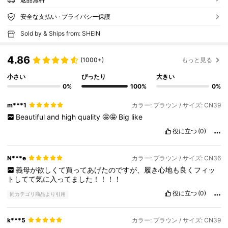
安全な支払い · プライバシー保護
Sold by & Ships from: SHEIN
4.86
(1000+)
もっと見る
小さい
ぴったり
大きい
0%
100%
0%
m***1
カラー: ブラウン / サイズ: CN39
Beautiful
and
high
quality
🤩🤩
Big
like
役に立つ
(0)
N***e
カラー: ブラウン / サイズ: CN36
義母が欲しくて買ってあげたのですが、履き心地も良くフィッ
トしてて気に入ってました！！！！
役に立つ
(0)
同カテゴリ商品より引用
k***5
カラー: ブラウン / サイズ: CN39