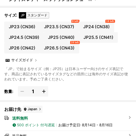
ズ 飾り付き 二重バックル レディースビーチ
シューズ ソフトで快適なスリッパ
サイズ
:
JP
スタンダード
8 left
10 left
JP23
(CN36)
JP23.5
(CN37)
JP24
(CN38)
JP24.5
(CN39)
JP25
(CN40)
JP25.5
(CN41)
10 left
JP26
(CN42)
JP26.5
(CN43)
サイズガイド
「JP」で始まるサイズ（例：JP25）は日本ユーザー向けのサイズ表記で
す。商品に表記されているサイズタグなどの箇所には海外のサイズ表記が使
われています。予めご了承ください。
数量:
お届け先
Japan
送料無料
500 ポイント 付与遅延
お届け予定日:
8月14日 - 8月16日
返品無料