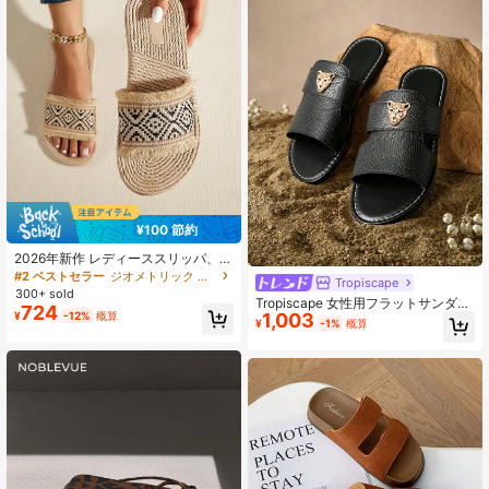
ル レディース夏フットウェア グラデ
ィエーターサンダル
¥100 節約
2026年新作 レディーススリッパ、春
夏ビーチサンダル、軽量アウトドア
#2 ベストセラー
ジオメトリック 女性フラットサンダル
Tropiscape
ウェア、ソフトソール、エレガント
300+ sold
Tropiscape 女性用フラットサンダル
で快適、ボヘミアンファッション、
724
1,003
¥
-12%
概算
ヒョウ柄金属飾りストラップデザイ
バケーション、ビーチ、カジュア
¥
-1%
概算
ン、ピュアブラック、ビーチシュー
ル、フラットヒールビーチサンダル
ズ、エレガントスタイル、夏のバカ
向け
ンス気分