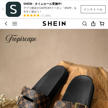
SHEIN - タイムセール実施中!
×
アプリ限定の500円OFFクーポン「JPAPP」を
インストール
今すぐ使おう！
(11,600)