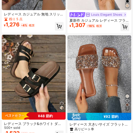
レディース カジュアル 無地 スリッ
Louis Elegant Shoes
ポン ミュールスリッパ、フラット フ
残り 5 点
夏新作 カジュアル レディース フラ
ァッション サンダル
1,276
1,307
ットサンダル、メタルバックル装飾
¥
-4%
概算
¥
-16%
概算
スエードインソール アーチサポート
ミュールシューズ、シンプルで快適
なカジュアル フラットビーチシュー
ズ、日常のお出かけに適したレディ
ースブラウンサンダル、かわいい多
用途レディースサマーサンダル
7
¥48 節約
¥92 節約
レディース ブラック&ホワイト ダブ
レディース 大きいサイズ フラットサ
ルバックル ミニマル アイキャッチ
500+ sold
ンダル 夏用スリッパ ラインストーン
高リピート率
カジュアル 滑り止め デイリー 通勤
装飾 ビーチシューズ ホリデー必需品