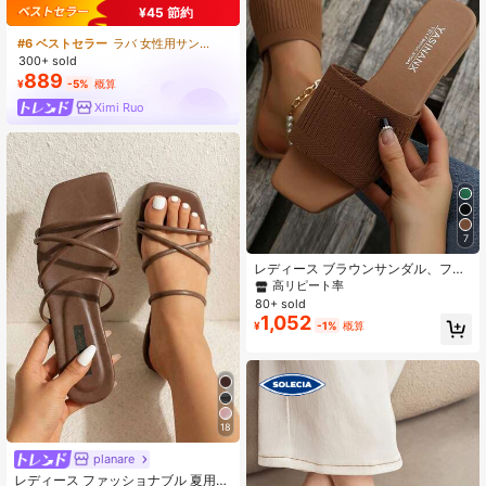
ツサンダル
¥45 節約
#6 ベストセラー
ラバ 女性用サンダル
300+ sold
889
¥
-5%
概算
Ximi Ruo
7
レディース ブラウンサンダル、ファ
ッショナブルなカジュアルビーチス
高リピート率
リッパ、多用途な夏用ウェア、ホリ
80+ sold
デー必需品
1,052
¥
-1%
概算
18
planare
レディース ファッショナブル 夏用ビ