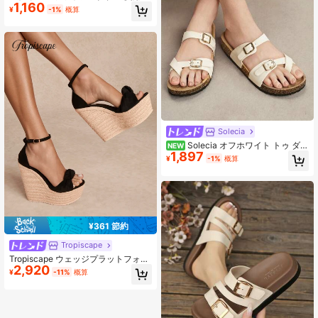
1,160
ーチスリッポンサンダル、快適で軽
¥
-1%
概算
量、ホリデー必需品
Solecia
Solecia オフホワイト トゥ ダブ
NEW
1,897
ルバックル コルク、シンプルで多用
¥
-1%
概算
途な夏用フラットサンダル
¥361 節約
Tropiscape
Tropiscape ウェッジプラットフォー
2,920
ム 防水 レトロ 編み込み スリングバ
¥
-11%
概算
ック サンダル、調節可能なアンクル
ストラップ、厚底ハイヒールサンダ
ル、春夏のバカンス、ボヘミアンシ
ック セクシーナイトクラブ、トラベ