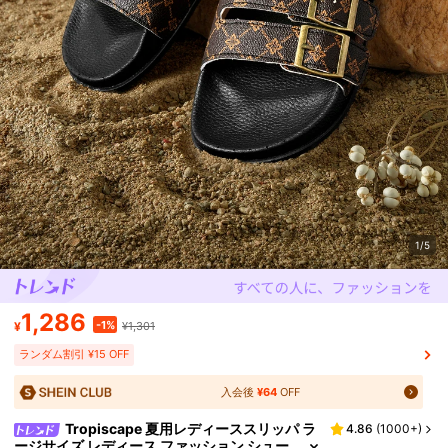
1/5
1,286
-1%
¥
¥1,301
ランダム割引 ¥15 OFF
入会後
¥64
OFF
Tropiscape 夏用レディーススリッパ ラ
4.86
(
1000+
)
ージサイズ レディース ファッション シュー