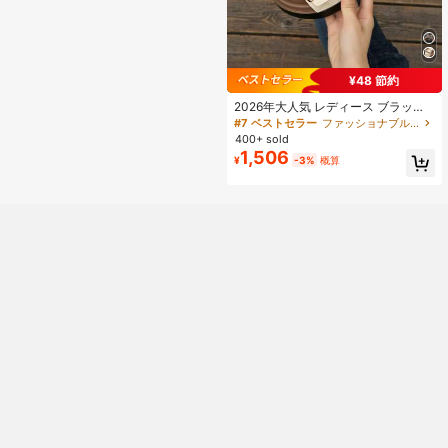
ルエッセンシャル コテージコア、サ
マーアウトフィットに適しています
¥48 節約
2026年大人気 レディース ブラック&
ホワイト ダブルバックル厚底スリッ
#7 ベストセラー
ファッショナブル 女性フラットサンダル
パ、ミニマリストで目を引くカジュ
400+ sold
アル 滑り止め デイリー通勤 ショッ
1,506
¥
-3%
概算
ピング 夏用シューズ、母の日ギフト
にも最適、ビーチシューズ