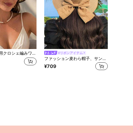
ット、通気性のある夏用ビーチハット、折りたたみ可能な黒トリム付き、旅行や休暇に便利
#リボンアイテム
ファッション麦わら帽子、サンハット、カジュアルちょう結びデザイン レディース、UV対策、アウトドア、ビーチに適し、軽量でスタイリッシュ
¥709