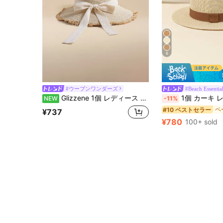
6
#ウーブンワンダーズ
#Beach Essentia
Glizzene 1個 レディース ファッション ストローハット リボン装飾、エレガントなボヘミアンスタイル サンハット ビーチ、旅行、デイリー、パーティーに
1個 カーキ レトロ イングリッシュスタイル レザ
NEW
-11%
#10 ベストセラー
¥737
¥780
100+ sold