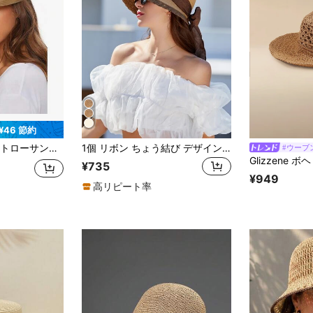
¥46 節約
デザイン ビーチハット 夏用 トラベルサンハット
1個 リボン ちょう結び デザイン 麦わら帽子 ビーチパーティー 屋外アクティビティ ボヘミアン バレンタインデー
#ウーブ
¥735
¥949
高リピート率