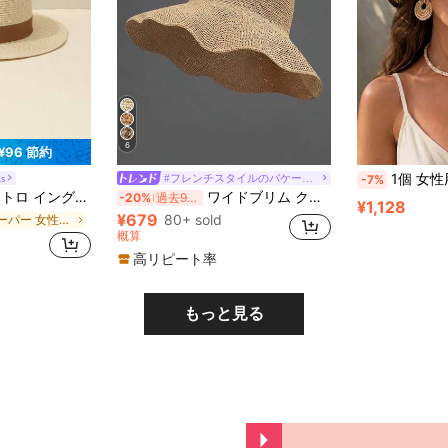
6
¥96 節約
1個 女性用クロシェ編みワイドブリムサンハ
ls
#フレンチスタイルのバケーションドレス
-7%
ーつば ビーチサンバイザー、デイリー使いに最適
ワイドブリム クラッシック 麦わら帽子、レディース ビーチ サンハット、春夏用 バーサタイル バケットハット UVカット
-20%
過去9時間
¥1,128
¥679
80+ sold
ペーパー 女性の帽子
概算
高リピート率
もっと見る