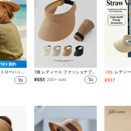
¥183 節約
ア バケーション ビーチハット。春/夏 ヴィンテージパナマストローハット。
1個 レディース ファッショナブル 麦わら 日よけ帽子、ワイドブリム 巻ける&折りたたみ可能 夏 ビーチ帽子
レディース ワイドブリム ラフィアストロー 
-3%
¥551
200+ sold
¥517