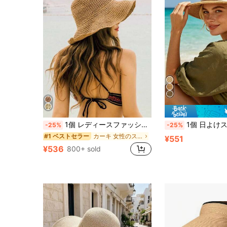
1個 レディースファッションストローハット、アウトドアビーチサンハット、編み込みフィッシャーマンハット、夏ビーチホリデー日よけ、折りたたみ式ワイドブリムサンハット、ギフト&日常使い
1個 日よけストローハット。UV耐性ワイドブリムサンハット。ユニセックス。アウトド
-25%
-25%
カーキ 女性のストローハット
#1 ベストセラー
¥551
¥536
800+ sold