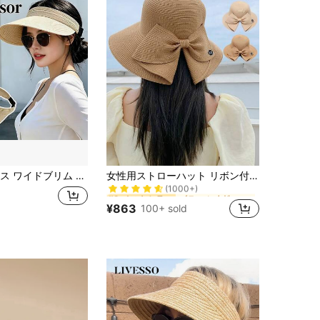
ブラック 女性のストローハット
#2 ベストセラー
オープントップ サンハット、UVカット ストローハット 夏、サイクリング、ビーチ、日よけ
女性用ストローハット リボン付き ワイドブリム サンプロテクション 紫外線対策 春夏ビーチ用 アウトドア 新しいファッション帽子 1個
(1000+)
ブラック 女性のストローハット
ブラック 女性のストローハット
#2 ベストセラー
#2 ベストセラー
(1000+)
(1000+)
¥863
100+ sold
ブラック 女性のストローハット
#2 ベストセラー
(1000+)