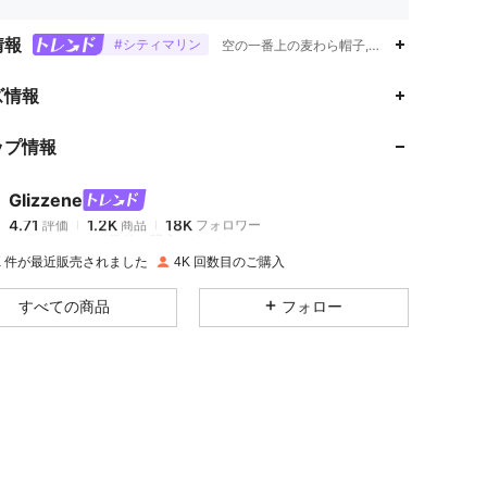
情報
#シティマリン
空の一番上の麦わら帽子,カットアウト,ソリ
4.71
1.2K
18K
ズ情報
ップ情報
4.71
1.2K
18K
Glizzene
4.71
1.2K
18K
評価
商品
フォロワー
s***h
は
1日前
に購入しました
0K 件が最近販売されました
4K 回数目のご購入
4.71
1.2K
18K
すべての商品
フォロー
4.71
1.2K
18K
4.71
1.2K
18K
4.71
1.2K
18K