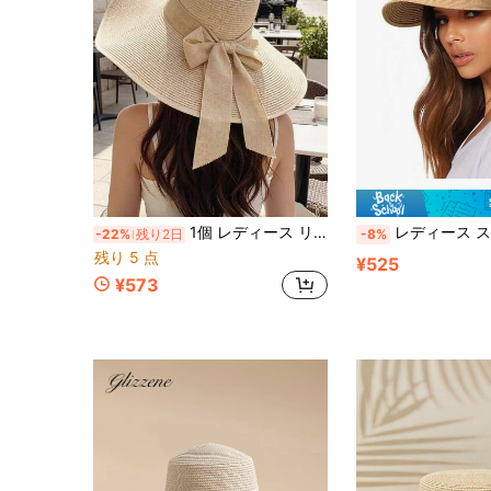
1個 レディース リボン付き 無地 ストローハット、ボヘミアン調 日よけ 折りたたみ式 ワイドブリム ハット、フレンチレース リボン付き デイリーウェア、旅行、ビーチ用
レディース ストローサンハット 折りたたみ式 ポニーテール
-22%
残り2日
-8%
残り 5 点
¥525
¥573