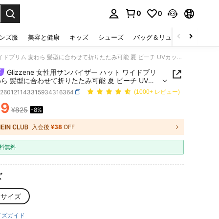
0
0
select.
ンズ服
美容と健康
キッズ
シューズ
バッグ＆リュック
下着＆
Glizzene 女性用サンバイザー ハット ワイドブリム 麦わら 髪型に合わせて折りたたみ可能 夏 ビーチ UVカット UPF 持ち運び便利 ボヘミアン リボン ウェディング
Glizzene 女性用サンバイザー ハット ワイドブリ
わら 髪型に合わせて折りたたみ可能 夏 ビーチ UVカ
UPF 持ち運び便利 ボヘミアン リボン ウェディング
c260121143315934316364
(1000+ レビュー)
59
¥825
-8%
ICE AND AVAILABILITY
入会後
¥38
OFF
料無料
ズ
ンサイズ
イズガイド