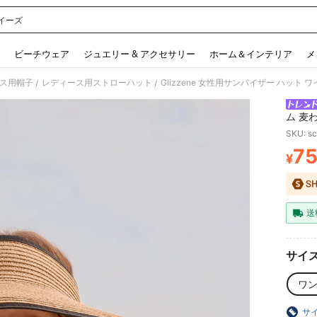
イーズ
 and down arrow keys to navigate search 検索履歴 and 人気ワード. Press Enter to 
ビーチウェア
ジュエリー & アクセサリー
ホーム＆インテリア
メ
ス用帽子
レディース用ストローハット
/
/
ム 麦
ット 
SKU: s
7
¥
PR
送
サイ
ワ
サ