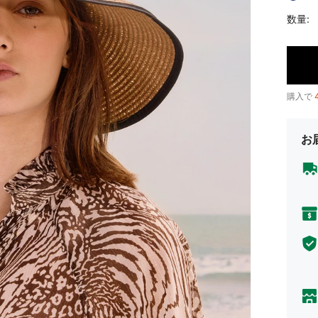
数量:
購入で
お