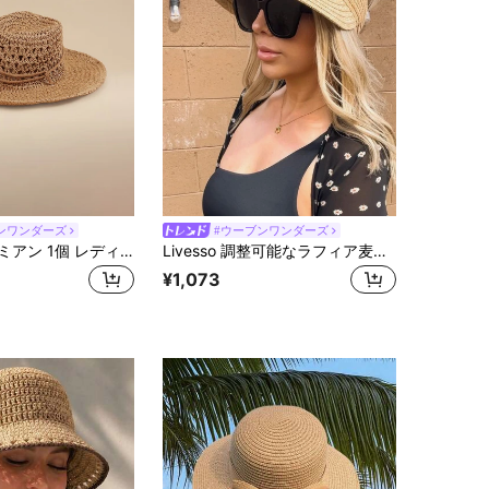
ンワンダーズ
#ウーブンワンダーズ
Glizzene ボヘミアン 1個 レディース ビーチ麦わら帽子 ベージュ 西部スタイル デザイン、UVカット 通気性 防風ロープ付き、ビーチバケーション や夏の日常着用に最適
Livesso 調整可能なラフィア麦わら帽子、ユニセックス UV 保護 折りたたみ式ワイドブリム サンハット、カジュアル 多用途 ボヘミアン レトロ ストリート エレガントスタイル、春夏
¥1,073