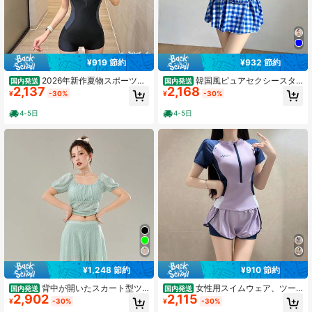
¥919 節約
¥932 節約
2026年新作夏物スポーツ風
韓国風ピュアセクシースタ
国内発送
国内発送
2,137
2,168
水着、女性用控えめなワンピースタ
イルのボディラインを強調するスリ
¥
-30%
¥
-30%
イプ、お腹をカバーしてスリムに見
ム効果のある日焼け止めカバーアッ
せる、学生向けボクサーパンツ型リ
プ、ドーパミンカラーのスカート型
4-5日
4-5日
ゾート水着
セパレート温泉水着
¥1,248 節約
¥910 節約
背中が開いたスカート型ツ
女性用スイムウェア、ツー
国内発送
国内発送
2,902
2,115
ーピース水着、女性用、スイートガ
ピースタイプ、ポリエステル製、ス
¥
-30%
¥
-30%
ールスタイル、着痩せ効果のある、
ポーツカジュアル、韓国風、学生向