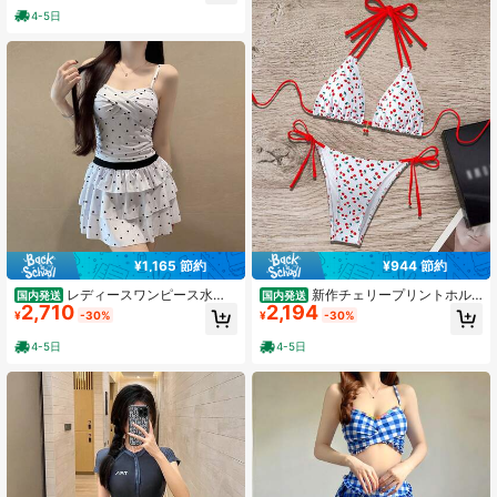
るデザイン 高級感のある温泉用水着
4-5日
¥1,165 節約
¥944 節約
レディースワンピース水
新作チェリープリントホル
国内発送
国内発送
2,710
2,194
着、レトロな水玉模様、ケーキスカ
ターネックリボン付き背中開きスイ
¥
-30%
¥
-30%
ートスタイル、少女向け、着痩せ効
ートビキニ水着（女性用）
果、ビーチ・温泉用プロフェッショ
4-5日
4-5日
ナル水着