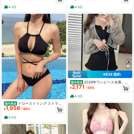
点セット ウエストシェイプ お腹カバ
途で人気のハイセンス水着
ー 温泉リゾート水着
4-5日
4-5日
¥934 節約
2026年ワンピース水着、カ
国内発送
2,171
バーアップ付き、長袖、日焼け防
¥
-30%
止、セクシーなタイトフィット水
着、女性用体型カバー・着痩せ効果
4-5日
のある水着
ドローストリング ストラッ
国内発送
1,956
プ セクシー ハーネストップ レディ
¥
-20%
ース ビキニ 水着 二点セット 水陸両
用 体型カバー 無地 気質 エレガント
4-5日
温泉 砂浜 バカンス バックレス ギャ
ザリング スリミング