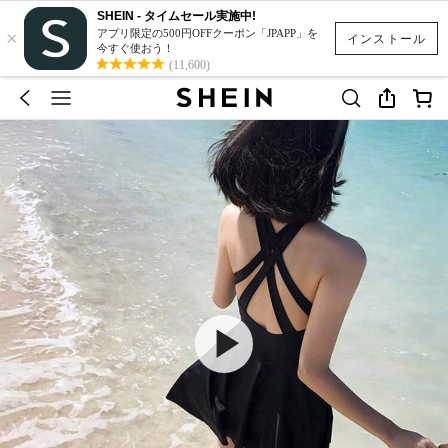
SHEIN - タイムセール実施中!
×
アプリ限定の500円OFFクーポン「JPAPP」を
インストール
今すぐ使おう！
(11,600)