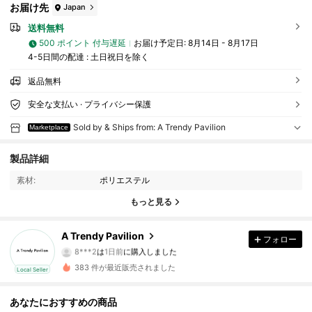
お届け先
Japan
送料無料
500 ポイント 付与遅延
お届け予定日:
8月14日 - 8月17日
4-5日間の配達 : 土日祝日を除く
返品無料
安全な支払い · プライバシー保護
Sold by & Ships from: A Trendy Pavilion
Marketplace
29 フォロワー
4.69
製品詳細
29 フォロワー
4.69
素材:
ポリエステル
もっと見る
29 フォロワー
4.69
A Trendy Pavilion
29 フォロワー
フォロー
4.69
8***2
は
1日前
に購入しました
m***b
が
1日前
にフォローしました
383 件が最近販売されました
29 フォロワー
Local Seller
4.69
あなたにおすすめの商品
29 フォロワー
4.69