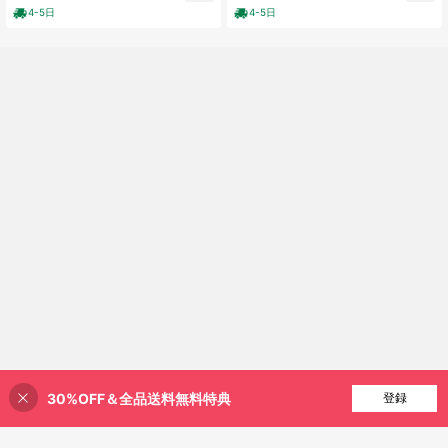
コンサバティブなショートスリーブ
け、配色デザイン、控えめで着痩せ
4-5日
4-5日
水着
効果のある温泉用スイムウェア
30%OFF＆全品送料無料特典
買い物かごに追加
登録
30% 割引！