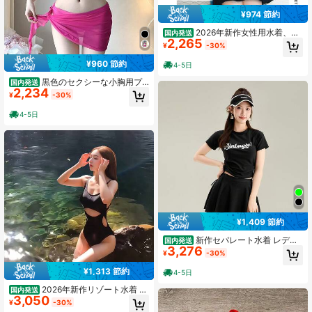
¥974 節約
2026年新作女性用水着、控
国内発送
2,265
えめなフェアリースタイル、お腹を
¥
-30%
カバーしてスリムに見せるワンピー
スタイプの温泉用夏向けファッショ
¥960 節約
4-5日
ナブルな控えめなスカート型水着
黒色のセクシーな小胸用プ
国内発送
2,234
ッシュアップパッド入りスチール製
¥
-30%
サポート付きダイヤモンドチェーン
ビキニ、リゾート温泉用3ピース水着
4-5日
（女性用）
¥1,409 節約
新作セパレート水着 レディ
国内発送
3,276
ース カジュアルスポーツ ストラップ
¥
-30%
付き水着 サーフィン 温泉用 半袖ス
カート型水着
¥1,313 節約
4-5日
2026年新作リゾート水着 レ
国内発送
3,050
ディースセクシービキニワンピース
¥
-30%
水着 お腹をカバーしてスリムに見せ