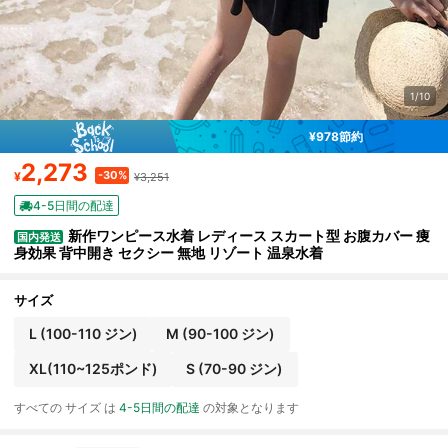
1/10
¥978節約
2,273
-30%
¥
¥3,251
4-5日間の配達
新作ワンピース水着 レディース スカート型 お腹カバー 痩
国内発送
身効果 背中開き セクシー 無地 リゾート 温泉水着
サイズ
L (100-110 ジン)
M (90-100 ジン)
XL(110~125ポンド)
S (70-90 ジン)
すべての サイズ は
4-5日間の配達
の対象となります