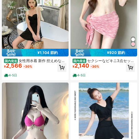
¥1,104 節約
¥920 節約
女性用水着 新作 控えめな韓
セクシーなビキニ3点セッ
国内発送
国内発送
2,566
2,140
国風フェアリースタイル スカート型
ト、女性用セパレート水着、ピンク
¥
-30%
¥
-30%
ブラック お腹をカバーしてスリムに
の穴あき生地、小胸向けバストアッ
見せる 学生・少女用水着
プ効果、リゾートや温泉に最適
4-5日
4-5日