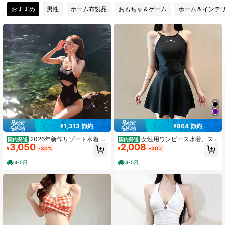
おすすめ
男性
ホーム布製品
おもちゃ＆ゲーム
ホーム＆インテ
29 フォロワー
4.69
29 フォロワー
4.69
29 フォロワー
4.69
29 フォロワー
4.69
29 フォロワー
4.69
¥1,313 節約
¥864 節約
2026年新作リゾート水着 レ
女性用ワンピース水着、ス
国内発送
国内発送
3,050
2,008
ディースセクシービキニワンピース
トラップ付き、無地、スカート型、
¥
-30%
¥
-30%
水着 お腹をカバーしてスリムに見せ
ポリエステル製、少女向け、スリム
るデザイン 高級感のある温泉用水着
効果、美しい背中、お腹をカバー、
4-5日
4-5日
温泉用プロフェッショナル水着