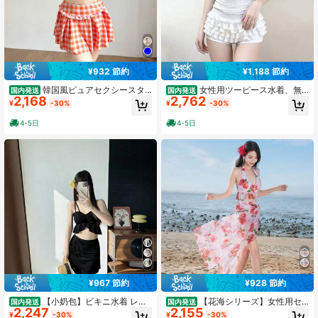
¥932 節約
¥1,188 節約
韓国風ピュアセクシースタ
女性用ツーピース水着、無
国内発送
国内発送
2,168
2,762
イルのボディラインを強調するスリ
地のスタイリッシュな白、スリムフ
¥
-30%
¥
-30%
ム効果のある日焼け止めカバーアッ
ィットで体型をカバーする控えめな
プ、ドーパミンカラーのスカート型
学生向けデザイン、リゾート温泉用
4-5日
4-5日
セパレート温泉水着
水着。
¥967 節約
¥928 節約
【小奶包】ビキニ水着 レデ
【花海シリーズ】女性用セ
国内発送
国内発送
2,247
2,155
ィース セパレートタイプ セクシー3
パレート水着ビキニ3点セット、多用
¥
-30%
¥
-30%