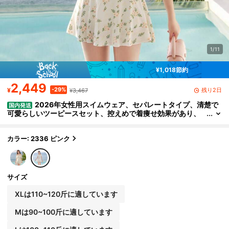
1/11
¥1,018節約
2,449
-29%
残り2日
¥
¥3,467
2026年女性用スイムウェア、セパレートタイプ、清楚で
国内発送
可愛らしいツーピースセット、控えめで着痩せ効果があり、
お腹をカバーする、少女・学生向け温泉水着
カラー: 2336 ピンク
サイズ
XLは110~120斤に適しています
Mは90~100斤に適しています