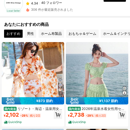
a***3
が
1日前
にフォローしました
40 フォロワー
4.34
306 件が最近販売されました
Local Seller
40 フォロワー
4.34
あなたにおすすめの商品
40 フォロワー
4.34
おすすめ
男性
ホーム布製品
おもちゃ＆ゲーム
ホーム＆インテ
40 フォロワー
4.34
40 フォロワー
4.34
40 フォロワー
4.34
7
¥873 節約
¥1,137 節約
リゾート・海辺・温泉用女
2026年温泉水着女性用セパ
国内発送
国内発送
性用セパレートビキニ3点セット、風
レートタイプ、小清新な日本風可愛
2,102
2,738
¥
-29%
残り2日
¥
-29%
残り2日
高級感のある新作水着
い少女学生向けツーピースボクサー
スカート型水着
QuickShip
QuickShip