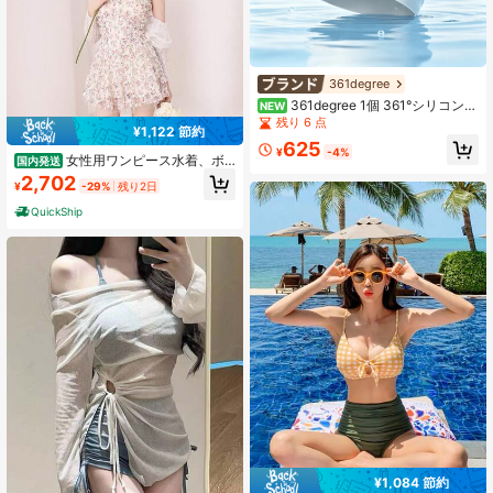
361degree
361degree 1個 361°シリコン水
NEW
泳帽 高伸縮 防水 水泳帽子 低水抵抗
残り 6 点
¥1,122 節約
ユニセックス 大人用 水泳ヘッドキャ
625
ップ
¥
-4%
女性用ワンピース水着、ボ
国内発送
トムはショート丈、控えめで着痩せ
2,702
¥
-29%
残り2日
効果があり、お腹をカバーする韓国
風セクシーなレース水着、リゾート
QuickShip
向け。
¥1,084 節約