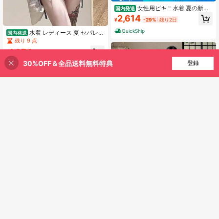
女性用ビキニ水着 夏の新作
国内発送
韓国風 お腹をカバーしてスリムに見
2,614
¥
-29%
残り2日
せる セクシーな小胸向け バストアッ
プ効果のあるセパレートタイプのビ
QuickShip
水着 レディース 夏 セパレー
国内発送
ーチ水着
ト水着 三点セット 日焼け防止 ビキ
残り 9 点
ニ ラッシュガード セクシー 水着 激
1,874
安 水着 体型カバー大きいサイズ 可
¥
-20%
愛い 長袖ラッシュガード ミディアム
30%OFF＆全品送料無料特典
買い物かごに追加
登録
29% 割引！
QuickShip
ストレッチ生地を使用。
¥870 節約
2026年新作パストラルスタ
国内発送
イル女性用ワンピース水着、花柄レ
2,098
¥
-29%
残り2日
ースミニスカート付き、フレンチス
タイルで甘く、体型をカバーしてス
¥1,074 節約
QuickShip
リムに見せる水着
2026年新作 水着 レディー
国内発送
ス ビキニ 2点セット セパレート セク
2,512
¥
-30%
残り2日
シー 盛れる 寄せる 小胸 バストアッ
プ 体型カバー 着痩せ 可愛い 少女 ス
QuickShip
イムウェア ビーチ 海 リゾート 温泉