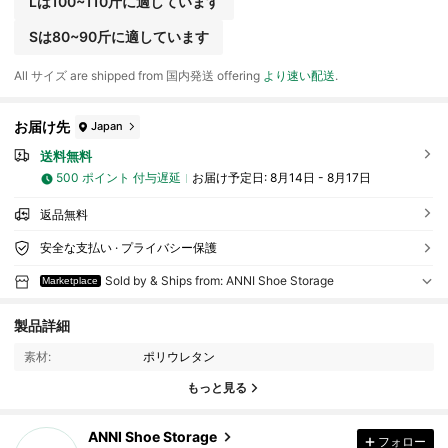
Lは100~110斤に適しています
Sは80~90斤に適しています
All サイズ are shipped from 国内発送 offering
より速い配送
.
お届け先
Japan
送料無料
500 ポイント 付与遅延
お届け予定日:
8月14日 - 8月17日
返品無料
安全な支払い · プライバシー保護
Sold by & Ships from: ANNI Shoe Storage
Marketplace
40 フォロワー
4.34
製品詳細
40 フォロワー
4.34
素材:
ポリウレタン
40 フォロワー
4.34
もっと見る
40 フォロワー
4.34
ANNI Shoe Storage
フォロー
40 フォロワー
4.34