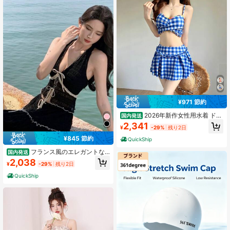
¥971 節約
2026年新作女性用水着 ドー
国内発送
パミンオレンジソーダカラー セパレ
2,341
¥
-29%
残り2日
ートタイプ キャミソールタイプ ホッ
トガールスカートスタイル 温泉 学生
¥845 節約
QuickShip
女子 バケーション
フランス風のエレガントな
国内発送
フェミニンな雰囲気の写真撮影用高
2,038
¥
-29%
残り2日
級ビキニ、島でのリゾート休暇に最
適なセパレートタイプの長袖ウエス
QuickShip
ト露出温泉水着