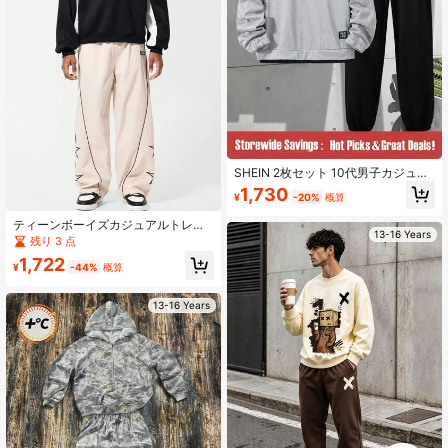
SHEIN 2枚セット 10代男子カジュア
ル ラウンドネック スウェットシャツ
1,730
¥
-20%
概算
&スポーツウェアセット、春/秋 冬
ティーンボーイズカジュアルトレン
13-16 Years
ディー快適なロングスリーブフーデ
残り 3 点
ィーとパンツセット
1,722
¥
-44%
概算
13-16 Years