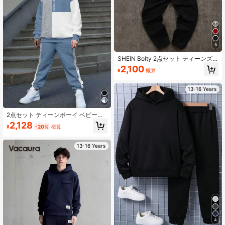
5
SHEIN Bolty 2点セット ティーンズ
ボーイズ ルーズフィット グラフィッ
2,100
¥
概算
クパーカー&スウェットパンツセッ
ト、冬物セット、冬服、秋服、子供
服一式、ブラックトップス、ブラッ
13-16 Years
クパンツ、秋トップス、ボーイズト
ラックスーツ、ティーンボーイ服2点
セット、ティーンボーイ用トラック
スーツ、ブラックトップスパーカ
2点セット ティーンボーイ ベビーブ
ー、ブラックパンツ、冬物衣料
ルー 長袖パーカー&秋用パンツセッ
2,128
¥
-20%
概算
ト、ストリートウェア 新作 プリント
カラーブロック パッチワーク、夏 卒
業式 新学期アウトフィット
13-16 Years
4