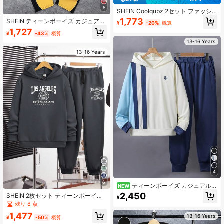
5
SHEIN Coolqubz 2セット ファッシ
ョンホワイトパーカーとオリーブグ
1,773
SHEIN ティーンボーイズ カジュアル
¥
-20%
概算
リーンパンツのコーディネート、ス
快適 長袖パーカー パンツセット
1,727
タイリッシュな10代の男の子向けア
¥
-43%
概算
ウトフィット。パーカーはグリーン
13-16 Years
のグラフィックプリント、柔らかく
13-16 Years
快適な素材、春秋に最適、学校や日
常着にも使えるバーサタイルなデザ
イン
4
6
ティーンボーイズ カジュアル
NEW
快適 長袖パーカーとパンツ
2,450
SHEIN 2枚セット ティーンボーイズ
¥
用 英字ロゴプリントカーキパーカー
残り 8 点
スウェット & 英字プリントフリース
1,477
13-16 Years
ジョガーパンツセット、秋冬、学
¥
-50%
概算
校、カジュアル、デイリー、スポー