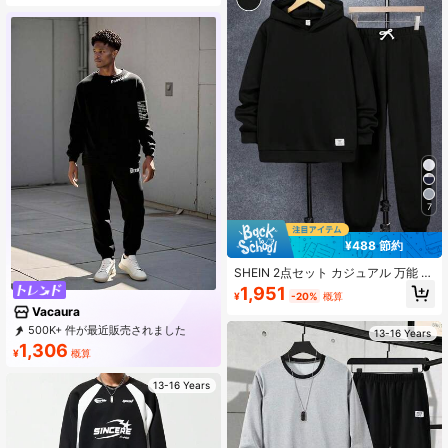
ツに適しています。多用途でミニマ
リスト
7
¥488 節約
SHEIN 2点セット カジュアル 万能 快
適 ティーンエイジャー男子 - パーカ
1,951
¥
-20%
概算
ー とソリッドカラー スウェットパン
Vacaura
ツ、学校、外出、パーティ、オール
シーズン対応
500K+ 件が最近販売されました
13-16 Years
99K+ 回数目のご購入
1,306
¥
概算
47K サブスクリプション
13-16 Years