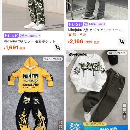
Mirajuku
Mirajuku 2点 カジュアル ティーンエ
イジャー ボーイズ ミニマリスト 英
残り 4 点
Vacaura
字 パーカー とエラスティック ウエ
2,166
Vacaura 2枚セット 迷彩ポケット付
スト ドローストリング パンツ セッ
¥
-35%
概算
きティーンエイジャー ブラックパー
ト、ルーズフィット、快適、多用
1,691
¥
概算
カー、迷彩カーゴパンツ、秋冬のア
途、秋、春、冬、デイリー、通勤、
13-16 Years
ウトドアスポーツに適しています
アウトドア、スポーツ、学校、スト
リートウェア、パーティー、撮影に
13-16 Years
適しています
7
¥445 節約