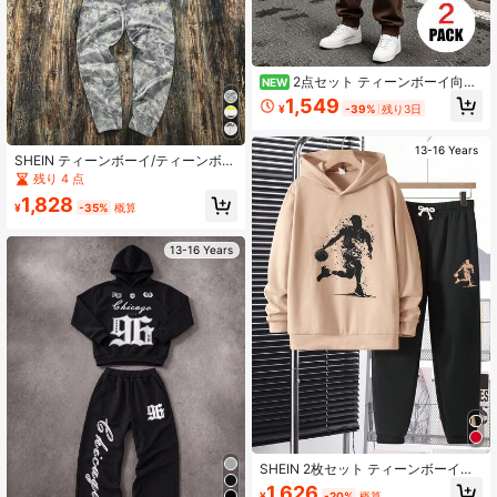
2点セット ティーンボーイ向け
NEW
クルーネックスウェットシャツとウ
1,549
¥
-39%
残り3日
エストゴムパンツセット、グラフィ
ティ漫画キャラクター段ボールヘッ
ドとコーヒープリント柄 クルーネッ
13-16 Years
クスウェットシャツ + ジョガー スウ
SHEIN ティーンボーイ/ティーンボー
ェットパンツセット、秋冬の日常着
イズ カジュアル 日常着 多用途 快適
残り 4 点
に適しています
レタープリント パーカー とスウェッ
1,828
トパンツ 2点セット
¥
-35%
概算
13-16 Years
SHEIN 2枚セット ティーンボーイズ
カジュアル バスケットボールプレイ
1,626
¥
-20%
概算