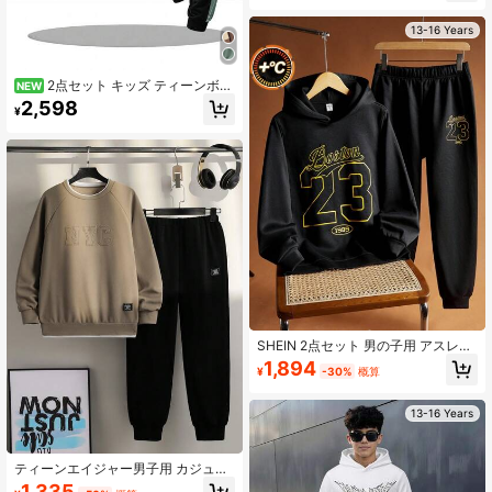
ェットパンツ 2点セット、春/秋/冬、
スケートボード、バスケットボー
13-16 Years
ル、パフォーマンス、アウトドア、
デイリーカジュアルウェアに適して
います
2点セット キッズ ティーンボー
NEW
イ カジュアル カラーブロック フー
2,598
¥
デッドスウェットシャツ オリーブグ
リーン、ブラック、ホワイト、ブラ
ウン ジョガースウェットパンツ、フ
リース裏地、オールマッチ 多用途 ミ
ニマリスト、秋、冬、学校、自宅、
日常着、スポーツ、誕生日パーティ
ー、お出かけに適しています
SHEIN 2点セット 男の子用 アスレチ
ック カジュアル 快適 多用途 ウォー
1,894
¥
-30%
概算
ム レタープリント パーカー & スウェ
ットパンツ 学校着 秋服
13-16 Years
ティーンエイジャー男子用 カジュア
ル長袖アウトフィット 2点セット
1,335