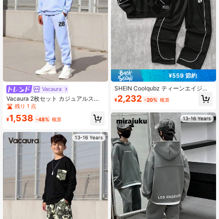
¥559 節約
SHEIN Coolqubz ティーンエイジャ
Vacaura
ー男子用カジュアルストリートウェ
2,232
Vacaura 2枚セット カジュアルスポ
¥
-20%
概算
アセット 2点 ルーズフィット レター
ーツスウェットスーツ ティーンエイ
残り 1 点
プリントパーカーと対比ストライプ
ジャー男子用、ミニマリストレター
デザインのストレートレッグパンツ
1,538
13-16 Years
プリントデザイン、リブ付き長袖プ
¥
-48%
概算
ルオーバースウェットシャツ、シン
プルプリントジョガーパンツ、日常
13-16 Years
着とスポーツに適しています