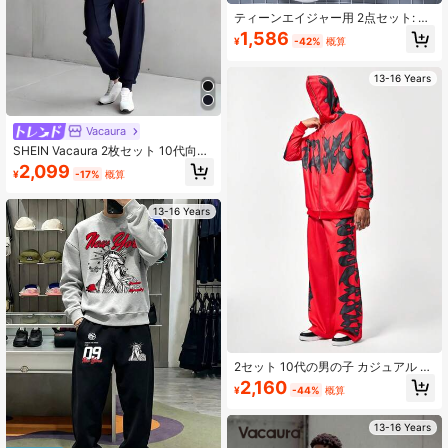
ティーンエイジャー用 2点セット: 黒
無地厚手ウォームパーカー プルオー
1,586
¥
-42%
概算
バー、カジュアルスポーツ カフ付き
スウェットパンツ、アウトドアファ
ッション
13-16 Years
Vacaura
SHEIN Vacaura 2枚セット 10代向け
フード付き アシンメトリー パッチワ
2,099
¥
-17%
概算
ーク デザイン ネイビー ポケット付
きスウェットシャツ とカジュアルス
ポーツパンツ、春秋
13-16 Years
2セット 10代の男の子 カジュアル 快
適 長袖パーカー & パンツ
2,160
¥
-44%
概算
13-16 Years