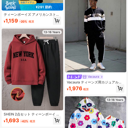
¥291 節約
ティーンボーイズ アメリカンストリ
ートスタイル 怠惰な彫像グラフィッ
1,159
¥
-20%
概算
クプリント クルーネックスウェット
シャツ + スウェットパンツ 2点セッ
ト、秋/冬、キャンパスシーズン、デ
13-16 Years
イリーウェア、学校再開に適してい
ます
Vacaura
Vacaura ティーンズ用カジュアルセ
ット2点 迷彩パネル ラウンドネック
1,976
¥
概算
ロングスリーブスウェットシャツ+迷
彩サイドストライプジョガーパン
ツ、デイリー通勤に適しています
13-16 Years
SHEIN 2点セット ティーンボーイ カ
ジュアル クリスマス レタープリント
1,693
¥
-42%
概算
秋用パーカー＆スウェットパンツ、
冬 卒業式・新学期向け 無地 ドロー