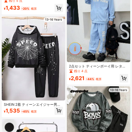
デザイン パーカー ジャケット&パン
残り 5 点
ツ 10代の男の子用 春秋
1,433
¥
-20%
概算
13-16 Years
2点セット ティーンボーイ用 レター
プリント ジップ アップ パーカー (ポ
残り 4 点
ケット付) & フリース パンツ
2,621
¥
-44%
概算
13-16 Years
SHEIN 2着 ティーンエイジャー男子
カジュアル トレンディ快適なロング
1,535
¥
-45%
概算
スリーブパーカーとパンツセット