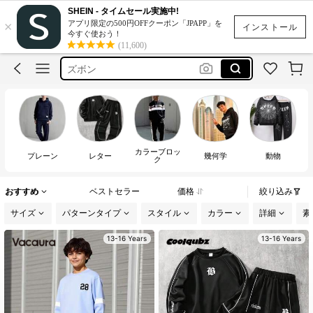
بنطلون وكنزي صبياني شتوي لعمر ١٣
SHEIN - タイムセール実施中!
×
アプリ限定の500円OFFクーポン「JPAPP」を
パーカー
インストール
今すぐ使おう！
(11,600)
ズボン
أطقم شتويه أولاد 14 سنه
winter clothes for teens boys
بنطلون وكنزي صبياني شتوي لعمر ١٣
パーカー
カラーブロッ
プレーン
レター
幾何学
動物
ク
おすすめ
ベストセラー
価格
絞り込み
サイズ
パターンタイプ
スタイル
カラー
詳細
素
13-16 Years
13-16 Years