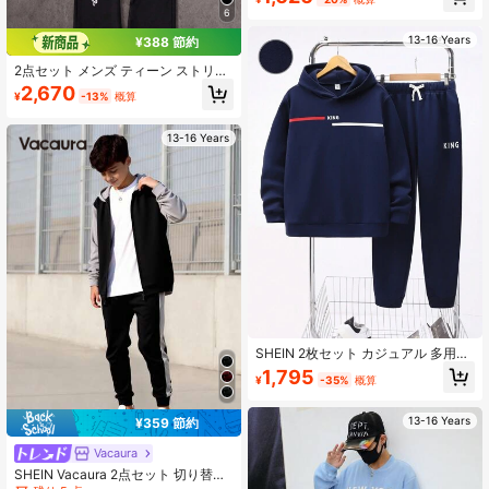
ヤーグラフィックプリントカーキパ
6
ーカーと黒のドローストリングパン
ツセット、サーマルライニング、秋
13-16 Years
¥388 節約
冬に適しています、暖かい、スポー
ツ、学校、家庭用に適しています、
2点セット メンズ ティーン ストリー
シンプルで多用途の日常着、冬服、
トスタイル フローラルプリント オー
2,670
秋のアウトフィット、秋の服、子供
¥
-13%
概算
ルオーバー フーディースウェットシ
用全ての服、黒のパンツ
ャツ & ストレートレッグパンツ、ス
トリートウェアルックに適していま
13-16 Years
す、ユニセックス
SHEIN 2枚セット カジュアル 多用途
快適 暖かい ストライプ レタープリ
1,795
¥
-35%
概算
ント ニットパーカー とスウェットパ
ンツセット、ティーンに適し、学校
復帰の服装、パーティーの景品、秋
13-16 Years
¥359 節約
冬向け
Vacaura
SHEIN Vacaura 2点セット 切り替え