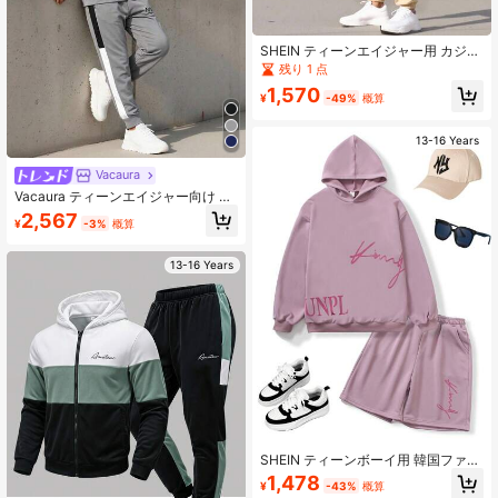
SHEIN ティーンエイジャー用 カジュ
アル ストリート 無地 多目的 快適 プ
残り 1 点
レーン ジップアップ スタンドカラー
1,570
パーカー&スウェットパンツセット、
¥
-49%
概算
通勤、学校、カジュアル、休暇、ス
ポーツ、パーティー、秋冬用に最適
13-16 Years
Vacaura
Vacaura ティーンエイジャー向け カ
ジュアルクールなパーカースウェッ
2,567
¥
-3%
概算
トとパンツ 2点セット
13-16 Years
SHEIN ティーンボーイ用 韓国ファッ
ション ヒップホップ ルーズフィット
1,478
¥
-43%
概算
パーカー ビッグロゴ プリント & スウ