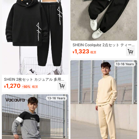
SHEIN Coolqubz 2点セット ティー
ンボーイズ ファッション ホワイトス
1,323
¥
概算
ウェットシャツとダークグリーンロ
ングパンツ、胸にグリーングラフィ
ックプリント、クールなストリート
13-16 Years
ウェアスタイル、柔らかく快適な生
地、着脱簡単、春秋に適し、学校や
外出に万能、必須の2ピースセット
SHEIN 2枚セット カジュアル 多用途
快適 ストライプ&ロゴプリント ニッ
1,270
¥
-50%
概算
トパーカー&スウェットパンツセッ
ト、パーティー、学校復帰、秋冬、
フリース、厚手
13-16 Years