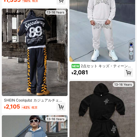
¥
-50%
概算
13-16 Years
5
2点セット キッズ・ティーンボ
NEW
ーイズ カジュアル スポーツ ストリ
2,081
¥
ートウェア レター柄 ホワイトパーカ
ー＆ブラックレターフリース長袖ス
ウェットシャツ＋フリース ホワイト
13-16 Years
スウェットパンツ ロングパンツ 通
勤・通学・普段着・スポーツ向け 秋
冬用
SHEIN Coolqubz カジュアルチェッ
ク柄 快適 ティーンエイジャー向け
2,105
¥
-42%
概算
長袖パーカー&パンツ セット
13-16 Years