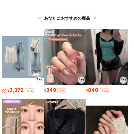
あなたにおすすめの商品
3,372
349
840
¥
¥
¥
-51%
-17%
-24%