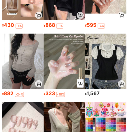
430
868
595
¥
¥
¥
-4%
-5%
-4%
882
323
1,567
¥
¥
¥
-24%
-18%