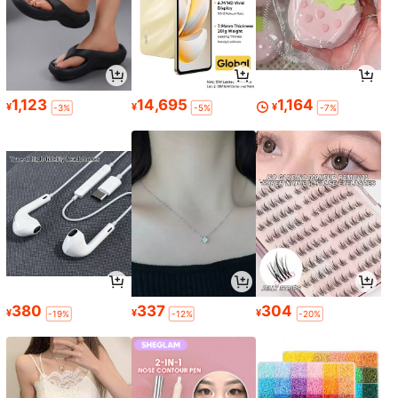
1,123
14,695
1,164
¥
¥
¥
-3%
-5%
-7%
380
337
304
¥
¥
¥
-19%
-12%
-20%