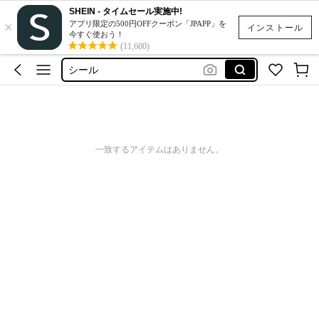
SHEIN - タイムセール実施中!
×
ネイルチップ
アプリ限定の500円OFFクーポン「JPAPP」を
インストール
今すぐ使おう！
スクイーズ
(11,600)
シール
スマホケース
水着
ネイルチップ
一致するアイテムはありません。
スクイーズ