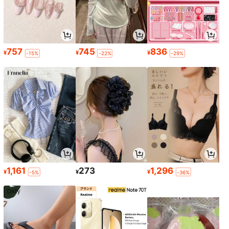
757
745
836
¥
¥
¥
-15%
-22%
-29%
1,161
273
1,296
¥
¥
¥
-5%
-36%