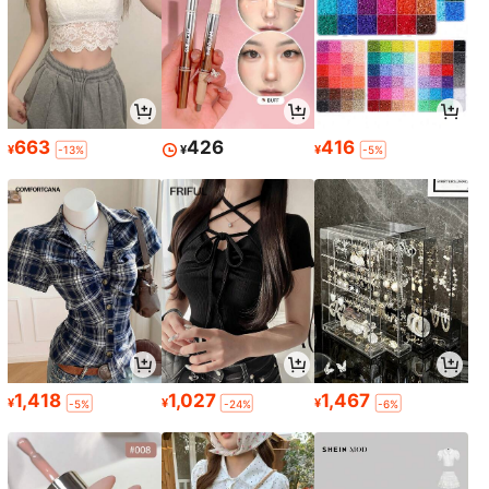
663
426
416
¥
¥
¥
-13%
-5%
1,418
1,027
1,467
¥
¥
¥
-5%
-24%
-6%