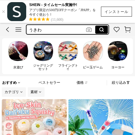
水着
SHEIN - タイムセール実施中!
×
アプリ限定の500円OFFクーポン「JPAPP」を
シャボン玉
インストール
今すぐ使おう！
(11,600)
うきわ
トイストーリー
すくいーず
水着
シャボン玉
ジャグリング
フライングト
水遊び
ビー玉ゲーム
ヨーヨー
セット
イ
おすすめ
ベストセラー
価格
絞り込み
カテゴリ
素材