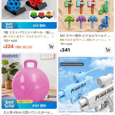
¥40 節約
1個 リストバウンシーボール - 強い
MC サマー新作 ピクセルワールド ウ
反発力、滑らかな質感 - 誕生日、休
#2 ベストセラー
マルチカラー ティーンエイジャー向けジャグリングセット
ォーターガン マイピクセルワールド
日、サプライズ、季節、エイプリル
#4 ベストセラー
に ABS ティーンエイジャーのための水遊び
100+ sold
ダイヤモンドソード 押し出し式スプ
フール、イースターの完璧なギフト
70+ sold
224
レー ウォーターガン 急速充填 大容
- ギフト、おもちゃ、アウトドアお
¥
-15%
残り2日
341
量 手動式 ビーチ水遊び用品 夏のビ
もちゃ
¥
ーチ・プール必需品 ガジェット 夏ギ
フト パーティーギフト
¥161 節約
大人用 45cm 大型バウンスボール ハ