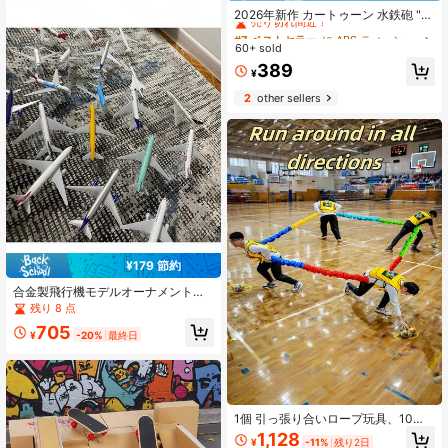
売り切れ間近！
2026年新作 カートゥーン 水鉄砲 "M
y Pixel World" 圧力式スプレー 水鉄
#7 ベストセラー
#7 ベストセラー
に ABS ティーンエイジャーのための水遊び
に ABS ティーンエイジャーのための水遊び
砲、男の子女の子への最適なギフ
60+ sold
売り切れ間近！
売り切れ間近！
ト、楽しいプレゼント、誕生日プレ
#7 ベストセラー
に ABS ティーンエイジャーのための水遊び
389
ゼント、ホリデーギフト、子供への
¥
売り切れ間近！
贈り物 1個入り
2
other sellers
¥179 節約
合金製飛行機モデルオーナメント、
ホリデーギフト、デスクトップデコ
残り 8 点
レーション、ミリタリー愛好家、飛
705
行機モデル愛好家、飛行機コレクタ
¥
-20%
最終日
ブル、サンドボックスおもちゃ、ス
ライド式、シミュレーション戦闘機
モデル
1個 引っ張り合いロープ玩具、10代
の子供向け、室内/屋外対話型チーム
1,128
¥
-11%
残り2日
ゲーム、家族パーティー、園芸活