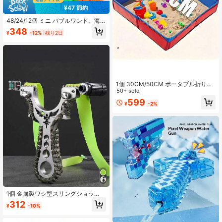
¥47 節約
48/24/12個 ミニ バブルワンド、海
洋生物型バブルボトル、ミニテスト
348
¥
-12%
残り2日
チューブ(バブル液は含まれません)、
パーティー演出ツール、結婚式、お
祝い、記念日、パーティー、誕生日
プレゼント/卒業/入学祝いの雰囲気作
りに最適
1個 30CM/50CM ポータブル折りた
たみ式砂場 - 14歳以上のみ - 耐久性
50+ sold
のある厚手オックスフォード生地不
599
¥
-2%
織布素材、耐摩耗性、頑丈な折りた
たみ構造で耐久性向上、収納と持ち
運びが簡単、軽量折りたたみ設計、
全天候型アウトドアビーチゲームア
クセサリー、ブルー/レッド正方形砂
場、素材、夏のアウトドアゲームお
もちゃ、水槽、PVCペット用バスタ
ブ、移動式折りたたみ式プール/スイ
ミングプール
1個 金属製ワシ型スリングショッ
ト、高性能ステンレス鋼アウトドア
312
¥
-10%
スリングショット、精密フラットゴ
ムバンド付き
#7 ベストセラー
に ABS ティーンエイジャーのための水遊び