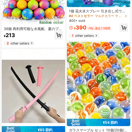
1個 花火水スプレー 引き出し式ウォ
ーターキャノン、夏の花火水スプレ
#2 ベストセラー
マルチカラー ティーンエイジャーのための水遊び
ー 花火スプレー効果付き、耐久性の
800+ sold
あるプラスチック製 絞ってスプレー
390
するウォーターガン ティーン向け 屋
¥
-1%
過去11時間
36個 再利用可能な水風船、夏のプー
外ドリフト・水遊び用、大人向け、
ルビーチ水遊び用品、大人/ティーン
213
1
other sellers
屋外グループゲーム、プールバト
¥
の水戦パーティーグッズ、再利用可
ル、ビーチパーティー、プール玩
能な水風船、ウォータースプラッシ
2
other sellers
具、屋外プール、ビーチパーティー
ュボール、夏のプールパーティー用
ゲーム小道具、プール水遊び、写真
品、アウトドア水戦ゲーム、ビーチ
小道具、誕生日サプライズギフト。
水遊びギア、ティーン大人夏のギフ
(ランダムステッカー付き)
ト
¥54 節約
¥85 節約
ガラスマーブル セット 10個/20個/4
#6 ベストセラー
マルチカラー ティーンエイジャー向けジャグリングセット