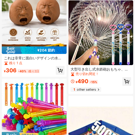
¥204 節約
これは非常に面白いデザインの水鉄
砲おもちゃのペアです。ただ単に大
残り 1 点
きく口を開けるような動作をする
大型引き出し式水鉄砲おもちゃ、ビ
306
と、かわいらしくユーモラスな表情
¥
-40%
残り2日
ーチ水遊び用ブラスター、大人用水
売り切れ間近！
から水が噴き出します。きっと無限
鉄砲おもちゃ、水遊園地用スカート
の楽しみと悪戯を引き起こすことで
490
ガン - インタラクティブおもちゃ、
¥
-15%
しょう!
ホリデー/誕生日プレゼント、クリス
1
other sellers
マスプレゼント、イースタープレゼ
ント、贈り物、ゲーム