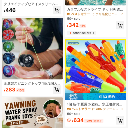
クリエイティブなアイスクリームチ
ューブと投げゲームおもちゃのセッ
カラフルなストライプ ドット柄 透明
446
¥
ト、カラフルなロゴのバレルでスポ
ビーチボール、誕生日パーティーや
#1 ベストセラー
に ポリ塩化ビニル ティーンエイジャーのスポーツと屋外遊び
ーツ感覚をトレーニング、屋外ゲー
ハワイアンテーマの装飾に最適、プ
50+ sold
ム、コーン投げインタラクティブゲ
ールパーティーの必需品、マルチカ
ーム、製品の色とパッケージはラン
342
ラースイミングプールおもちゃ、イ
¥
-5%
ダムに発送されます
ンフレータブルボールと水遊びおも
1
other sellers
ちゃ、ギフト
金属製スピニングトップ 1個/2個入
り、取り外し可能なひも付き、初心
283
¥
-10%
者向け、高速回転、ランダムカラ
ー、屋外遊びやクールなテクニック
¥183 節約
に最適
1個 新作 夏用 水鉄砲、水圧噴射おも
ちゃ、水遊び、ビーチ、インタラク
#8 ベストセラー
に ABS ティーンエイジャーのための水遊び
ション、ファミリー、人気商品、彼
50+ sold
氏彼女、誕生日、パーティー、プー
634
ル&ビーチ必需品に最適なギフト
¥
-22%
最終日