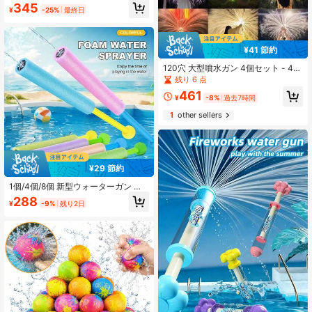
プ式スプレー 夏 ビーチ プール おも
345
¥
-25%
最終日
ちゃ アウトドア スプラッシュブラス
ター
¥41 節約
120穴 大型噴水ガン 4個セット - 41c
m プル式ジェット噴水ガン、花火ミ
残り 6 点
スト効果付き、ユースグループゲー
461
ム、ストレス解消水遊び、クールな
¥
-8%
過去7時間
夏のギフト、屋外プールやビーチパ
1
other sellers
ーティー、誕生日プレゼントに最適
¥29 節約
1個/4個/8個 新型ウォーターガン フ
ォームスプレーヤー、プラスチック
288
¥
-9%
残り2日
ハンドル付きスーパーウォーターガ
ン フォームスプレーヤー、夏のアウ
トドア プール、庭、ビーチでの水遊
び、ハワイアンパーティー用品、ラ
ンダムカラー