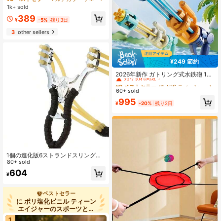
高圧花火噴水、パーティーゲームや
1k+ sold
プール撮影用小物に最適。パーティ
389
ー、ゲーム、装飾に最適。
¥
-5%
残り3日
3
other sellers
¥249 節約
#9 ベストセラー
に ABS ティーンエイジャーのための水遊び
売り切れ間近！
2026年新作 ガトリング式水鉄砲 1
個、大容量引き出し式ウォーターブ
#9 ベストセラー
#9 ベストセラー
に ABS ティーンエイジャーのための水遊び
に ABS ティーンエイジャーのための水遊び
ラスター、長距離水鉄砲、10代の男
60+ sold
売り切れ間近！
売り切れ間近！
女、インタラクティブ、友人、家族
#9 ベストセラー
に ABS ティーンエイジャーのための水遊び
995
向け、人気商品、誕生日、パーティ
¥
-20%
残り2日
売り切れ間近！
ー、プール、ビーチにぴったりのプ
レゼント
1個の進化版6ストランドスリングシ
ョット、高精度＆強力な弾性バン
80+ sold
ド、屋外狩猟やスポーツシューティ
604
¥
ング用の伝統的なパチンコ
ベストセラー
に ポリ塩化ビニル ティーン
エイジャーのスポーツと屋
外遊び
1