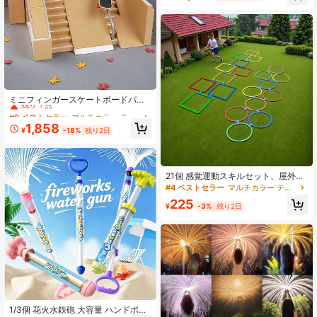
動、グループエンターテイメント、
誕生日プレゼントに適しています
#9 ベストセラー
マルチカラー ティーンエイジャー向けジャグリングセット
残り 1 点
ミニフィンガースケートボードパー
クセット 2個入り、フィンガースケ
#9 ベストセラー
#9 ベストセラー
マルチカラー ティーンエイジャー向けジャグリングセット
マルチカラー ティーンエイジャー向けジャグリングセット
ートボード2台とDIYフィンガースケ
残り 1 点
残り 1 点
1,858
ートボードランプ付き、大人のスト
¥
-18%
残り2日
#9 ベストセラー
マルチカラー ティーンエイジャー向けジャグリングセット
レス解消とフィンガーエクササイズ
残り 1 点
に適しています
21個 感覚運動スキルセット、屋外グ
ループアクティビティに適していま
#4 ベストセラー
マルチカラー ティーンエイジャー向けジャグリングセット
す。敏捷性ラダーとスポーツトレー
225
ニング機器、反応速度と敏捷性を向
¥
-3%
残り2日
上、芝生、バックヤードアクティビ
ティ小物、ミックスカラー
1/3個 花火水鉄砲 大容量 ハンドポン