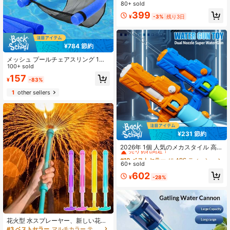
ゃ、ガーデンおもちゃ、水遊びおも
80+ sold
売り切れ間近！
売り切れ間近！
ちゃ、アウトドア水遊びおもちゃ、
#5 ベストセラー
マルチカラー ティーンエイジャーのための水遊び
399
夏プールおもちゃ、ビーチパーティ
¥
-3%
残り3日
売り切れ間近！
ーゲーム小物、プール水遊び、写真
小物、誕生日プレゼント、水スプレ
ー
¥784 節約
メッシュ プールチェアスリング 1個
―スタイリッシュに水に浮かぶ、ス
100+ sold
イミングプール用品、水スイミング
157
¥
-83%
プールフローティングリング ベッド
ネット、夏休み クリスマスのホリデ
1
other sellers
ーギフトに適しています
¥231 節約
#10 ベストセラー
に ABS ティーンエイジャーのための水遊び
売り切れ間近！
2026年 1個 人気のメカスタイル 高圧
マルチノズル 大容量水鉄砲、長距離
#10 ベストセラー
#10 ベストセラー
に ABS ティーンエイジャーのための水遊び
に ABS ティーンエイジャーのための水遊び
漏れ防止 厚手 耐久性水ブラスター、
60+ sold
売り切れ間近！
売り切れ間近！
大人用夏ビーチプール水遊びおもち
#10 ベストセラー
に ABS ティーンエイジャーのための水遊び
602
ゃ、ソンクラン祭り屋外水遊びおも
¥
-28%
売り切れ間近！
ちゃ、誕生日プレゼント、理想的な
ギフト、ギフト、夏、夏バトルおも
ちゃ
花火型 水スプレーヤー、新しい花火
の水しぶき効果、花火撮影用小物、
#3 ベストセラー
マルチカラー ティーンエイジャーのための水遊び