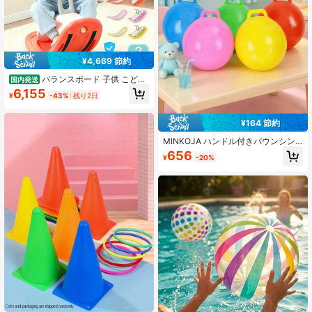
¥4,669 節約
バランスボード 子供 こども
国内発送
トレーニング 体幹トレーニング 体幹
6,155
¥
-43%
残り2日
バランス 体幹トレーニンググッズ 滑
り台 木馬 おもちゃ 乗り物 ロッキン
グボード テーブル
¥164 節約
MINKOJA ハンドル付きバウンシン
グボールおもちゃ、アウトドアホッ
656
¥
-20%
パージャンピングボールと空気入れ
ポンプ、スポーツ運動、フィジェッ
トおもちゃ、アウトドアゲーム、夏
のおもちゃ、男の子女の子への素晴
らしいギフト、誕生日、夏、休日、
ビーチ、パーティーギフト。(カラー
はランダム)