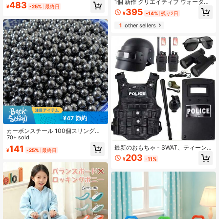
1個 新作 クリエイティブ ウォーター
ンドル付き、厚手プレミアムPVC素
483
¥
-25%
最終日
ガン おもちゃ、双方向噴射ガン、ユ
材、バックヤードでのエクササイ
395
¥
-14%
残り2日
ニークなウォーターガン、2026年
ズ、誕生日パーティー、家族のふれ
夏、男の子&女の子、インタラクティ
あい、アウトドアレジャーに最適な
1
other sellers
ブ、社交必需品、家族、人気商品、
フィットネスアクセサリー
人気、彼氏/彼女へのギフト、誕生日
プレゼント、パーティー、男の子&女
の子、完璧なギフト、ギフト、ティ
ーンエイジャー、ウォーターガン、
夏用冷却ガジェット
¥47 節約
カーボンスチール 100個スリングシ
ョットアンモボール、4mm/5mm/6m
70+ sold
m/7mm/8mm/9mm/10mm 焼き入れ
141
最新のおもちゃ - SWAT、ティーン
¥
-25%
最終日
固形鋼球、耐摩耗性スリングショッ
エイジャー ロールプレイ おもちゃセ
203
トマーブル
¥
-11%
ット、弾薬ベルト、手りゅう弾、手
錠、バトン、ロールプレイ小物、家
族や友人と楽しめます、誕生日/イー
スター/クリスマス/バレンタインデー
のギフトに最適