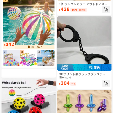
1個 ランダムカラー アウトドアスポ
ーツファミリートイ、2人プレイ イ
438
¥
-25%
最終日
ンタラクティブキャッチボールゲー
ム、感覚ゲームトイ装飾、家族の集
まり、ハロウィン、クリスマスギフ
トに最適
342
¥
50+ sold
2
3
4
¥3 節約
3Dプリント製ブラックプラスチック
製おもちゃの手錠セット、対応キー
50+ sold
付き、楽しいロールプレイングの小
304
¥
-1%
道具やパーティー装飾に最適。ハロ
ウィン装飾