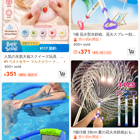
#1 ベストセラー
マルチカラー ティーンエイジャーのための水遊び
売り切れ間近！
1個 花火型水鉄砲、花火スプレー効
果の夏の水鉄砲、耐久性のあるプラ
#1 ベストセラー
#1 ベストセラー
マルチカラー ティーンエイジャーのための水遊び
マルチカラー ティーンエイジャーのための水遊び
スチック製の押して噴射する水鉄
400+ sold
売り切れ間近！
売り切れ間近！
砲、大人、屋外グループゲーム、プ
¥117 節約
#1 ベストセラー
マルチカラー ティーンエイジャーのための水遊び
371
ールバトル、ビーチパーティー、プ
¥
-4%
残り2日
売り切れ間近！
ールおもちゃ、ビーチパーティー小
人気の氷肌大福スクイーズ玩具、柔
道具、プールの水遊び、写真小道
らかいスクイーズASMRとADHD集
#1 ベストセラー
マルチカラー ティーンエイジャー向けジャグリングセット
具、誕生日サプライズギフトに適し
中指先玩具、ゆっくり戻るストレス
400+ sold
ています
解消玩具、勉強、仕事、教室、旅行
351
に適しています、かわいいポータブ
¥
-25%
最終日
ルもちスタイルデスクトップ装飾、
新学期日常リラックスギフト
#5 ベストセラー
マルチカラー ティーンエイジャーのための水遊び
売り切れ間近！
1個/3個 38cm 夏の花火水鉄砲おもち
ゃ、プールおもちゃ、ビーチおもち
#5 ベストセラー
#5 ベストセラー
マルチカラー ティーンエイジャーのための水遊び
マルチカラー ティーンエイジャーのための水遊び