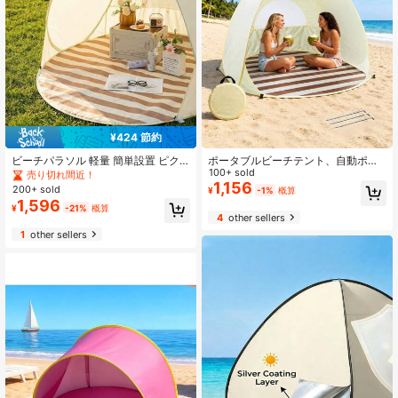
¥424 節約
#3 ベストセラー
に ポリエステル キャンプ用テント
売り切れ間近！
ビーチパラソル 軽量 簡単設置 ピク
ポータブルビーチテント、自動ポッ
ニック用日よけ ボヘミアン調 ポータ
プアップサンシェード、蚊帳付きト
100+ sold
#3 ベストセラー
#3 ベストセラー
に ポリエステル キャンプ用テント
に ポリエステル キャンプ用テント
ブルビーチテント（オールインワン
ラベルテント、室内ベビープレイテ
1,156
200+ sold
売り切れ間近！
売り切れ間近！
¥
-1%
概算
組立不要） 夏のキャンプ・アウトド
ント、2秒クイックセットアップ、3
1,596
#3 ベストセラー
に ポリエステル キャンプ用テント
¥
-21%
概算
アピクニック必需品 ビーチ・芝生・
人対応、コンパクト収納バッグ | ビ
4
other sellers
売り切れ間近！
ガーデン・バルコニー対応 バケーシ
ーチ、ピクニック、公園、ホームレ
1
other sellers
ョンコア
ジャー、夏休みに最適