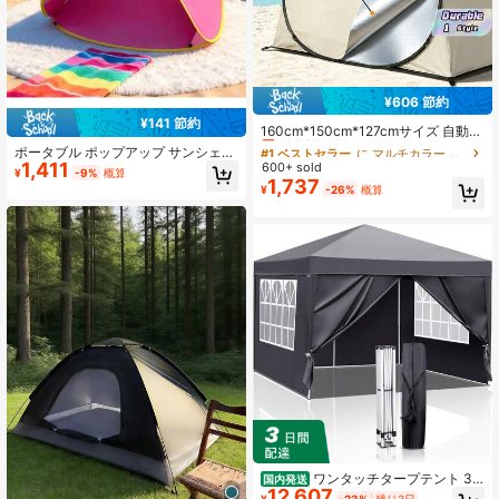
¥606 節約
#1 ベストセラー
に マルチカラー キャンプ用テント
¥141 節約
売り切れ間近！
160cm*150cm*127cmサイズ 自動開
閉式 アウトドアテント ビーチ/芝生
#1 ベストセラー
#1 ベストセラー
に マルチカラー キャンプ用テント
に マルチカラー キャンプ用テント
ポータブル ポップアップ サンシェル
用 日よけ/サンシェード キャンプ/レ
1,411
ター テント 4個セット、ハイキング
600+ sold
売り切れ間近！
売り切れ間近！
¥
-9%
概算
ジャー用 日除け/遮光テント コンパ
に最適 - 高品質、日よけ、ハイキン
1,737
#1 ベストセラー
に マルチカラー キャンプ用テント
¥
-26%
概算
クト折りたたみ式 キャンプ/ビーチ/
グシェルター、インスタントテン
売り切れ間近！
公園/釣り等アウトドアに最適 アウト
ト、軽量テント、高級テント、アウ
ドア愛好家への理想的なギフト 頑丈
トドア日よけ、トラベルテント、ビ
なビーチテント
ーチ、ファミリーアウトドア
ワンタッチタープテント 3m
国内発送
12,607
×3m サイドシート 4枚 スチール 大