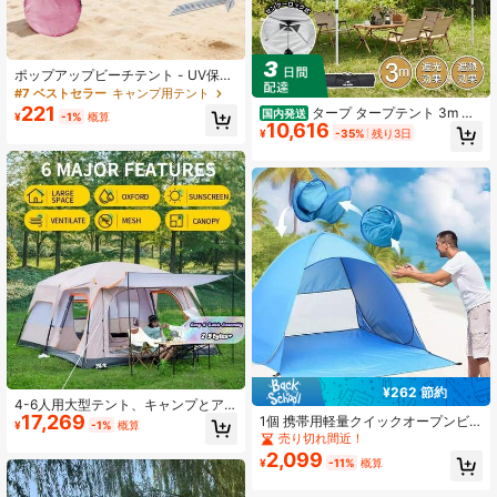
ポップアップビーチテント - UV保護
サンシェード、軽量ビーチテント、
#7 ベストセラー
キャンプ用テント
アウトドアアドベンチャーキャノピ
221
タープ タープテント 3m ワ
国内発送
¥
-1%
概算
ー - 30秒クイックセットアップ - ビ
10,616
ンタッチ ワンプッシュ センターロッ
¥
-35%
残り3日
ーチファミリーエッセンシャル - ミ
ク プッシュボタン 設営 組み立て 簡
ュージックフェスティバルキャンプ
単 ベンチレーション キャンプ 大型
ギア - バックヤードシェード - スポ
サンシェード UVカット
ーツイベントサンシェード - 緊急日
よけ、キャンプギア、キャンプの必
需品
¥262 節約
4-6人用大型テント、キャンプとア
17,269
ウトドアアドベンチャーに最適 - ブ
1個 携帯用軽量クイックオープンビ
¥
-1%
概算
ラウン 4シーズン ファミリーテン
ーチテント、簡単設営UVカット日よ
売り切れ間近！
ト、日よけ付き、防水・防風、リビ
け、6本のグランドステークと収納キ
2,099
¥
-11%
概算
ング、寝室、キッチン、ピクニック
ャリーバッグ付き、耐久性のあるブ
テントに適した広々とした内部、キ
ルーオーバルジッパーポリエステル