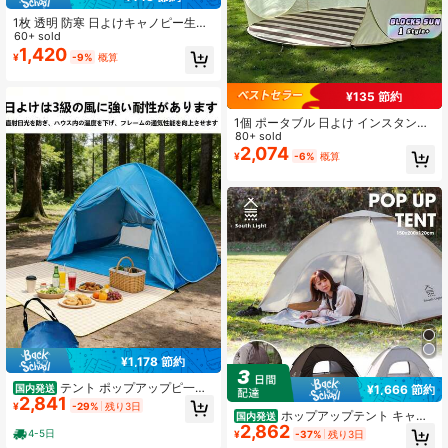
1枚 透明 防寒 日よけキャノピー生
地、アウトドア 4本脚傘フェンステ
60+ sold
ント、製品はテント生地1枚のみ、4
1,420
¥
-9%
概算
辺をロープで固定、トップとフレー
ムは含まれません。
¥135 節約
1個 ポータブル 日よけ インスタント
ポップアップ 大空間 通気性 快適 防
80+ sold
水 手持ち 家族用ビーチテント 室内
2,074
¥
-6%
概算
外キャンプ対応 3-4人用 夏の旅行キ
ャンプギア
¥1,178 節約
テント ポップアップピ一チ
国内発送
¥1,666 節約
2,841
テント、折りたたみ式簡単速開き自
¥
-29%
残り3日
動開閉、ポ一タプル、軽量 屋外ビー
ホップアップテント キャン
国内発送
2,862
チテント 紫外線カット日除けシェー
プ 折り畳み 2人用 軽量 簡単 高さ120
4-5日
¥
-37%
残り3日
ド 家族で使えるキャンプ海水浴用 軽
×幅200×奥150㎝ uvカット 防風水虫