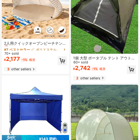
#7 ベストセラー
に ポリエステル キャンプ用テント
売り切れ間近！
2人用クイックオープンビーチテン
ト、2秒で簡単設営、UVカット日よ
#7 ベストセラー
#7 ベストセラー
に ポリエステル キャンプ用テント
に ポリエステル キャンプ用テント
けアウトドアシェルター、ポータブ
70+ sold
売り切れ間近！
売り切れ間近！
ルビーチキャンプピクニック必需
2,177
1個 大型 ポータブル テント アウトド
#7 ベストセラー
に ポリエステル キャンプ用テント
¥
-1%
概算
品、収納バッグと地面杭付き、軽量
アキャンピング ハイキング 防水 UV
60+ sold
売り切れ間近！
日よけテント、ガーデン、ビーチ、
保護
2,742
¥
-1%
概算
3
other sellers
キャンプ、旅行に適しています
2
other sellers
¥143 節約