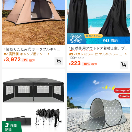
¥43 節約
#3 ベストセラー
に マルチカラー キャンプ用テント
売り切れ間近！
1個 携帯用アウトドア着替え室、プ
1個 折りたたみ式 ポータブルキャン
ライバシー着替えテント、フルカバ
#3 ベストセラー
#3 ベストセラー
に マルチカラー キャンプ用テント
に マルチカラー キャンプ用テント
プテント、簡単な設置と分解、UV耐
#7 高評価
キャンプ用テント
ーデザイン、露出防止、折りたたみ
性、防水、防蚊、コンパクト収納サ
100+ sold
売り切れ間近！
売り切れ間近！
3,972
式コンパクト、持ち運び簡単、ビー
¥
-1%
概算
イズ、持ち運びに便利、2-4人収容
223
#3 ベストセラー
に マルチカラー キャンプ用テント
¥
-16%
概算
チ、プール、キャンプ、旅行、アウ
可能、大型サイズ、マルチカラー、
売り切れ間近！
トドアプライバシー保護に適してい
厚手の生地、オーバーナイト、アウ
ます、多機能ビーチ着替えタオル、
トドアピクニック、日よけ、ハイキ
簡単にお手入れでき再利用可能、ビ
ングに適しています
ーチ着替えクローク、キャンププラ
イバシーテント、ビーチ旅行用品、
キャンプアクセサリー、アウトドア
愛好家に最適、ハロウィンの理想的
なホリデーギフト