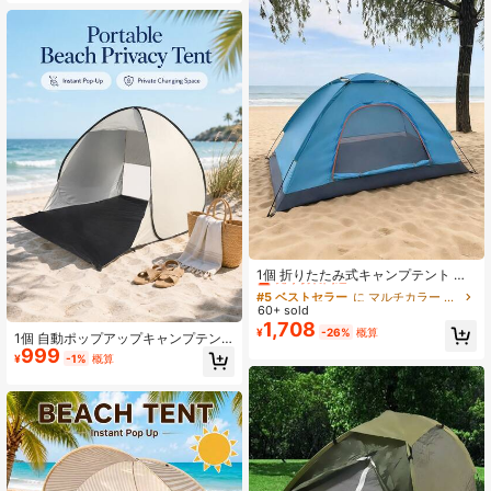
用品として適しています。
#5 ベストセラー
に マルチカラー キャンプ用テント
売り切れ間近！
1個 折りたたみ式キャンプテント ア
ウトドア、公園、ピクニック、釣
#5 ベストセラー
#5 ベストセラー
に マルチカラー キャンプ用テント
に マルチカラー キャンプ用テント
り、家庭用、日よけ
60+ sold
売り切れ間近！
売り切れ間近！
1,708
#5 ベストセラー
に マルチカラー キャンプ用テント
¥
-26%
概算
1個 自動ポップアップキャンプテン
売り切れ間近！
999
ト、瞬時に自己開閉、防水、UV耐
¥
-1%
概算
性、防風、軽量&折りたたみ式、1-3
人用アウトドアキャンプ、ハイキン
グ、バックパッキング、ビーチ、釣
り、ピクニック、旅行に適していま
す、シルバー色