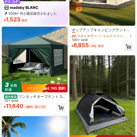
madeby BLANC
500K+ 件が最近販売されました
68K+ 回数目のご購入
1,523
¥
概算
86K サブスクリプション
#9 ベストセラー
に マルチカラー キャンプ用テント
売り切れ間近！
ポップアップキャンピングテント、
防風防水 UVカット、公園キャンプ、
#9 ベストセラー
#9 ベストセラー
に マルチカラー キャンプ用テント
に マルチカラー キャンプ用テント
アウトドアハイキング&アドベンチャ
100+ sold
売り切れ間近！
売り切れ間近！
ー、ビーチ家族旅行に適していま
6,855
#9 ベストセラー
に マルチカラー キャンプ用テント
¥
-1%
概算
す。ポータブル折りたたみ式、特大
売り切れ間近！
サイズ(3-4人用)
¥4,745 節約
ワンタッチタープテント 3m
国内発送
×3m サイドシート 4枚 スチール 大
70+ sold
型 耐水 タープ テント レジャー イベ
11,640
¥
-29%
残り3日
ント 海 バーベキュー 運動会 防災グ
ッズ 暑さ対策