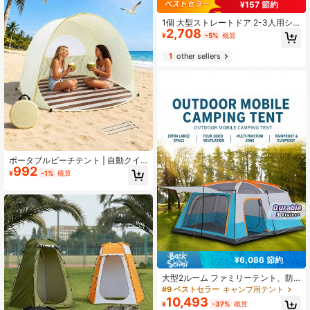
¥157 節約
1個 大型ストレートドア 2-3人用シ
2,708
ルバーコーティングキャンプテン
¥
-5%
概算
ト、組立簡単、折りたたみ式、収納
可能、メッシュ付き蚊よけ、アウト
1
other sellers
ドアキャンプ、公園でのピクニッ
ク、釣り、家庭用、日よけに適して
います
ポータブルビーチテント | 自動クイ
992
ックオープン 日よけキャノピー 蚊帳
¥
-1%
概算
付き、アウトドアトラベルテント、2
秒で簡単設営、3人対応; 持ち運び簡
単、コンパクトなキャリーバッグ付
き、ビーチ、ピクニック、公園、ホ
ームレジャーに適しています
¥6,086 節約
大型2ルーム ファミリーテント、防
水キャンプテント、簡単設営、アウ
#9 ベストセラー
キャンプ用テント
トドア、ハイキング、グランピン
10,493
¥
-37%
概算
グ、軽量キャンプテントに適してい