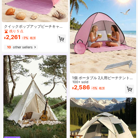
クイックポップアップビーチキャン
プテント - 広々としたアウトドア日
残り 5 点
よけテント、キャリーバッグ付き、
2,261
¥
-7%
概算
家族や友人に最適、ブルー、三角デ
ザイン、ポリエステル繊維生地、ビ
10
other sellers
ーチ、キャンプ、ハイキングに最
適、キャンプ必需品、キャンプ、ビ
ーチテント、テント
1個 ポータブル 2人用ビーチテント
日よけ、アウトドア ガーデニング キ
100+ sold
ャンプテント、ビーチ日よけテン
2,586
¥
-1%
概算
ト、ビーチ必需品、キャンプギア、
バケーション必需品、日よけ傘テン
ト、アウトドア簡単組み立て。ピン
ク、ブルー、グリーンの3色展開。