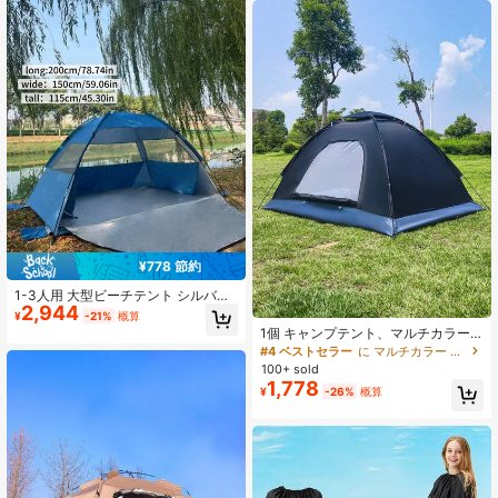
ャンプ、ピクニックに適しています
テント、ビーチキャンプ、釣り、公
園、ハイキング、春、夏、秋の屋外
旅行に適しています
¥778 節約
1-3人用 大型ビーチテント シルバー
2,944
コーティング、蚊帳付き、ピクニッ
¥
-21%
概算
ク、釣り、ハイキング、キャンプに
1個 キャンプテント、マルチカラー
適しています。設営が簡単、持ち運
オプション、防水、UV耐性、防蚊、
#4 ベストセラー
に マルチカラー キャンプ用テント
びに便利、日よけ機能付き
簡単組立、ポータブル、手作り、ア
100+ sold
ウトドアアクセサリー、1-3人用キャ
1,778
¥
-26%
概算
ンプ、ハイキング、トレッキングに
適しています