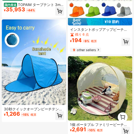
TOPAIM タープテント 3m×
国内発送
35,953
6m サイドシート6枚付き ワンタッチ
¥
-44%
収納バッグ付き 3段階調節 UVカット
大型 耐水 レジャー イベント 海 バー
ベキュー 防災 運動会 おしゃれ 日除
¥19 節約
け 簡単取り付け (ブラック)
インスタントポップアップビーチテ
ント 持ち運びバッグ付き 日よけ用 3
残り 6 点
0秒クイック設営 折りたたみ式 省ス
194
¥
-9%
概算
ペース アウトドア日よけ ハイキング
キャンプ 旅行必需品 ガーデン用品
9
other sellers
ビーチテント アウトドアフェス必需
品
30秒クイックオープンビーチテント
1,266
- UV保護サンシェード、軽量ビーチ
1
¥
-15%
概算
テント、アウトドアアドベンチャー
0
キャノピー - ビーチファミリーの必
1個 ポータブル ファミリービーチテ
需品 - ミュージックフェスティバル
2,691
ント、簡単設置、広々とした室内、
キャンプギア - バックヤードの日よ
¥
-10%
概算
通気性と快適性、3-4人用、防水素