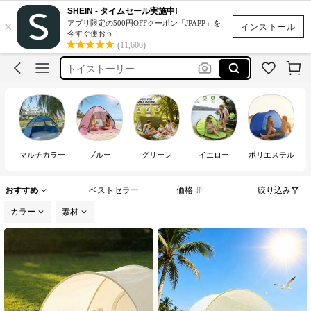
収納ケース
SHEIN - タイムセール実施中!
×
アプリ限定の500円OFFクーポン「JPAPP」を
ソファー
インストール
今すぐ使おう！
(11,600)
トイストーリー
うきわ
浴衣
収納ケース
ソファー
マルチカラー
ブルー
グリーン
イエロー
ポリエステル
おすすめ
ベストセラー
価格
絞り込み
カラー
素材