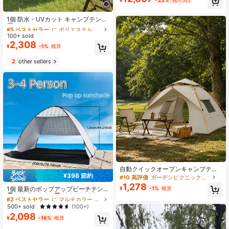
¥
-23%
残り3日
型 耐水 タープ テント レジャー イベ
#5 ベストセラー
に ポリエステル キャンプ用テント
ント 海 バーベキュー 運動会 防災グ
売り切れ間近！
1個 防水・UVカット キャンプテント
ッズ 暑さ対策
アウトドア、公園、ピクニック、釣
#5 ベストセラー
#5 ベストセラー
に ポリエステル キャンプ用テント
に ポリエステル キャンプ用テント
りに 蚊帳付き 組立・収納簡単
100+ sold
売り切れ間近！
売り切れ間近！
2,308
#5 ベストセラー
に ポリエステル キャンプ用テント
¥
-1%
概算
売り切れ間近！
2
other sellers
自動クイックオープンキャンプテン
¥398 節約
ト、1-3/3-4人用オールシーズンダ
#10 高評価
ガーデンピクニック用品
#2 ベストセラー
に マルチカラー キャンプ用テント
ブルドアメッシュウィンドウテン
1,278
高リピート率
売り切れ間近！
¥
-1%
概算
1個 最新のポップアップビーチテン
ト、耐風軽量ベージュテント、キャ
ト、自動開閉、ポータブル、軽量。
ンプ、ハイキング、狩猟、旅行、ア
#2 ベストセラー
#2 ベストセラー
に マルチカラー キャンプ用テント
に マルチカラー キャンプ用テント
大きなメッシュウィンドウで換気、
ウトドアシェルター、キャンプギ
高リピート率
高リピート率
売り切れ間近！
売り切れ間近！
500+ sold
(100+)
アウトドアの景色を楽しみながら涼
ア、バレンタインデーギフトに適し
2,098
#2 ベストセラー
に マルチカラー キャンプ用テント
しく過ごせます。公園、ビーチ、ス
¥
-16%
概算
ています
高リピート率
売り切れ間近！
ポーツイベントの日よけ、キャンプ