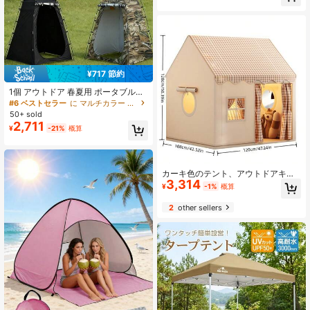
ます
¥717 節約
1個 アウトドア 春夏用 ポータブル折
りたたみシャワーテント、1人用更衣
#6 ベストセラー
に マルチカラー キャンプ用テント
室テント、耐風性に優れ、広々とし
50+ sold
た、旅行、キャンプ、レクリエーシ
2,711
¥
-21%
概算
ョンに便利
カーキ色のテント、アウトドアキャ
3,314
ンプ、ピクニック、室内使用、丈夫
¥
-1%
概算
でかわいい(無料収納バッグ付き)、洗
濯可能で取り外し可能、睡眠の質を
2
other sellers
向上、通気性と換気性