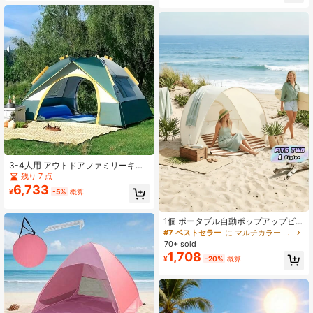
量コンパクトアウトドアテント
防災 収納袋 sl-zp150
3-4人用 アウトドアファミリーキャ
ンプテント、ダブルドア&ウィンドウ
残り 7 点
設計、擬似二重構造、モスキートネ
6,733
¥
-5%
概算
ット付き簡単ポップアップキャンプ
テント、ポータブルドームテント、
軽量&簡単設営、オールシーズン対
1個 ポータブル自動ポップアップビ
応、アウトドアアドベンチャーに最
ーチテント 2秒で設置可能 2人用 コ
#7 ベストセラー
に マルチカラー キャンプ用テント
適な広々としたテント
ンパクト収納バッグ付き ビーチ ピク
70+ sold
ニック 公園 ファミリーレジャー 夏
1,708
¥
-20%
概算
アウトドアキャンプギア