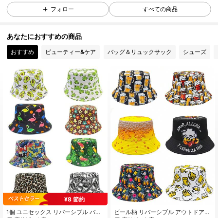
759 フォロワー
フォロー
すべての商品
4.85
あなたにおすすめの商品
759 フォロワー
4.85
おすすめ
ビューティー&ケア
バッグ＆リュックサック
シューズ
759 フォロワー
4.85
759 フォロワー
4.85
759 フォロワー
4.85
759 フォロワー
4.85
¥8 節約
759 フォロワー
4.85
1個 ユニセックス リバーシブル バケ
ビール柄 リバーシブル アウトドアパ