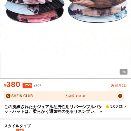
1/6
380
-25%
残り2日
¥
¥507
入会後
¥19
OFF
この洗練されたカジュアルな男性用リバーシブルバケ
5.00
(
3
)
ットハットは、柔らかく通気性のあるリネンブレ
ンド素材で作られています。両面にはビビッドな
動物柄がプリントされており、春夏シーズンに最適で
す。軽量で速乾性があり、UVカット、防風、通気性
スタイルタイプ
に優れているため、日常のお出かけ、旅行、ビーチキ
2 left