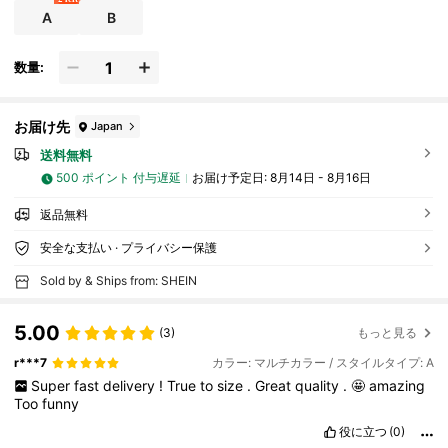
ャンプ、ショッピングなどに最適な選択肢です。
A
B
数量:
お届け先
Japan
送料無料
500 ポイント 付与遅延
お届け予定日:
8月14日 - 8月16日
返品無料
安全な支払い · プライバシー保護
Sold by & Ships from: SHEIN
5.00
(3)
もっと見る
r***7
カラー: マルチカラー / スタイルタイプ: A
Super
fast
delivery
!
True
to
size
.
Great
quality
.
🤩
amazing
Too
funny
役に立つ
(0)