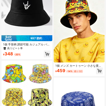
¥87 節約
1個 手形柄 調節可能 カジュアル バケ
ットハット 普段着 メンズ サンハッ
高リピート率
ト 夏用 ハイキング、釣りなどの夏の
348
屋外アクティビティに適しています
¥
-20%
1個 メンズ カートゥーン 小さな黄色
いアヒル バケットハット、ストリー
459
¥
-14%
残り3日
トウェア 日よけ バケットハット、ク
ールなサングラス 小さな黄色いアヒ
ル プリント バケットハット、夏の日
よけ 通気性 多用途 バケットハッ
ト、カップルスタイル サンハット、
黒裏地 日よけ帽子、カートゥーンア
ヒル 小さな黄色いアヒル バケットハ
ット、メンズカジュアル サンハット