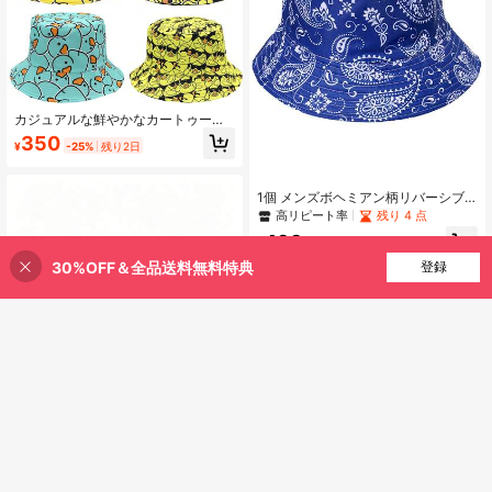
カジュアルな鮮やかなカートゥーン
ガチョウ柄バケットハット、ユニセ
350
¥
-25%
残り2日
ックス アウトドア 日よけ用バケット
ハット、バケーション向け
1個 メンズボヘミアン柄リバーシブ
ルバケットハット、オールシーズン
高リピート率
残り 4 点
ファッションペイズリーヒップホッ
499
プバケットハット、ユニセックス
¥
30%OFF＆全品送料無料特典
買い物かごに追加
登録
25% 割引！