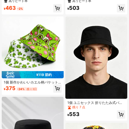
ットハット カートゥーン柄プリン
ーティー 旅行 休暇用バケットハッ
高リピート率
高リピート率
ト、アウトドア、旅行、デイリーウ
ト、カジュアルビーチハット
463
503
ェアに適し、ファッショナブルで多
¥
-2%
¥
759 フォロワー
4.85
用途
¥119 節約
1個 新作かわいいカエル柄バケット
ハット、ビーチ旅行に最適、理想的
375
¥
-24%
残り3日
なギフト、軽量で通気性抜群、アウ
トドアアクティビティ、旅行、休暇
に最適
1個 ユニセックス 折りたたみ式バケ
ットハット 女性用 日よけ パナマ メ
残り 7 点
ンズ 無地 サンボンネット フェドラ
553
アウトドア フィッシャーマン ビーチ
¥
キャップ