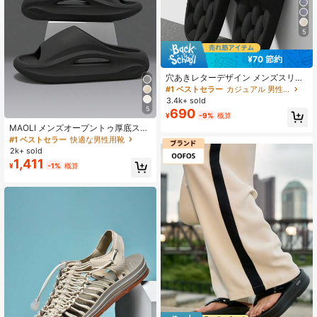
5
¥70 節約
穴あきレターデザイン メンズスリッ
パ、カップル用ソフトEVA滑り止め
#1 ベストセラー
カジュアル 男性用サンダル
サンダル、ビーチ、プール、シャワ
3.4k+ sold
#1 ベストセラー
快適な男性用靴
ースライド、速乾通気性快適、軽量
5
690
売り切れ間近！
¥
-9%
概算
クッションルームシューズ、ホー
ム、バスルーム、ソフト衝撃吸収、
#1 ベストセラー
#1 ベストセラー
快適な男性用靴
快適な男性用靴
MAOLI メンズオープントゥ厚底スリ
一日中快適
ッパ、カジュアルスポーツスタイル
売り切れ間近！
売り切れ間近！
中空デザインカップルの夏の新作サ
2k+ sold
#1 ベストセラー
快適な男性用靴
ンダル、ホームベッドルーム デイリ
1,411
売り切れ間近！
¥
-1%
概算
ー使用シャワースリッパ、EVA軽量
滑り止め 身長アップ3cm、複数の色
展開。レディースサマースリッパ(サ
イズが小さめ)