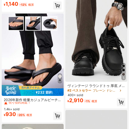
1,140
¥
-12%
概算
5
ヴィンテージ ラウンドトゥ 厚底 メ
ンズドレスシューズ レースアップ ブ
#2 ベストセラー
プレーン ドレスシューズ
¥232 節約
リティッシュスタイル フォーマルシ
#1 ベストセラー
¥700-¥1,400 男性用サンダル
400+ sold
ューズ メンズ パーティー 結婚式 フ
売り切れ間近！
2,910
2026年新作 軽量カジュアルビーチサ
¥
-1%
概算
ァッション 耐久性 カジュアル メン
ンダル、夏用 滑り止め アウトドアス
#1 ベストセラー
#1 ベストセラー
¥700-¥1,400 男性用サンダル
¥700-¥1,400 男性用サンダル
ズダービーシューズ 通勤 デート パ
リッパ、EVA ソフトソール 快適なビ
1.4k+ sold
売り切れ間近！
売り切れ間近！
ーティー ビジネス向け
ーチサンダル
930
#1 ベストセラー
¥700-¥1,400 男性用サンダル
¥
-20%
概算
売り切れ間近！