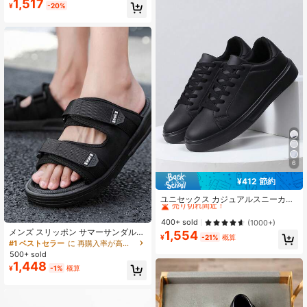
1,517
¥
-20%
疲れにくい
6
¥412 節約
#1 ベストセラー
スポーティー メンズスニーカー
売り切れ間近！
ユニセックス カジュアルスニーカ
ー、サイズ36-45、レディースコン
#1 ベストセラー
#1 ベストセラー
スポーティー メンズスニーカー
スポーティー メンズスニーカー
フォートシューズ&メンズ軽量レース
売り切れ間近！
売り切れ間近！
400+ sold
(1000+)
アップフラットソフトボトムトレー
メンズ スリッポン サマーサンダル、
1,554
#1 ベストセラー
スポーティー メンズスニーカー
ナー、デイリー使いのローカットシ
¥
-21%
概算
滑り止め 耐摩耗性 通気性 アウトド
#1 ベストセラー
に 再購入率が高い アウトドアシューズ
売り切れ間近！
ューズ
ア スリッパ、ストラップ ファッショ
500+ sold
ン シンプル 厚手 ソフト ビーチサン
1,448
¥
-1%
概算
ダル