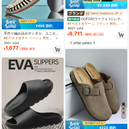
¥2,998 節約
Setof Outdoors JP
OOFOS(ウーフォス) レディ
国内発送
ース OOmegaスポーツサンダル
#1 ベストセラー
に ブラック 男性用スポーツサンダル
¥498 節約
400+ sold
8,711
手作り編み込みサンダル、ユニセッ
¥
-26%
残り3日
クス夏用ビーチシューズ、男女兼用
#2 ベストセラー
ベージュ 男性用サンダル
アウトドアローマン両用オープント
100+ sold
1
other sellers
ゥ通気性スリッポン、カジュアルド
1,677
¥
-23%
概算
ライビング、中空、撥水、ハイキン
グ、滑り止め、トラベル、水遊び用
シューズ
14
¥220 節約