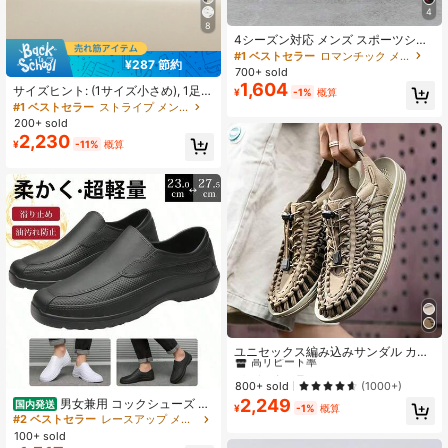
4
8
4シーズン対応 メンズ スポーツシュ
ーズ、新作 快適 通気性メッシュ素材
#1 ベストセラー
ロマンチック メンズスニーカー
¥287 節約
カジュアルウォーキングスニーカ
700+ sold
ー、多用途でミニマルデザイン、メ
1,604
サイズヒント: (1サイズ小さめ), 1足
¥
-1%
概算
ンズシューズ、カジュアルジーンズ
ユニセックスシューズ 2026年夏 カ
#1 ベストセラー
ストライプ メンズスニーカー
スポーツスタイルに最適
ップルシューズ メンズシューズ, 軽
200+ sold
量で柔らかく, 春/夏着用またはレイ
2,230
¥
-11%
概算
ヤリングに適し, 旅行や日常使用に便
利, 高品質, 非常に魅力的, 人気の通勤
ミニマリストファッションキャンバ
スメッシュトレーニングシューズ, ス
ポーツシューズ, ファッションニッチ
フラットカジュアルシューズ, クラシ
ックイエロー
#2 ベストセラー
ホロウアウト 男性用サンダル
高リピート率
ユニセックス編み込みサンダル カッ
プル サンダル 男性のビーチサンダル
#2 ベストセラー
#2 ベストセラー
ホロウアウト 男性用サンダル
ホロウアウト 男性用サンダル
ローマサンダル 水上トレッキングザ
高リピート率
高リピート率
800+ sold
(1000+)
ック 靴
2,249
男女兼用 コックシューズ 厨
#2 ベストセラー
ホロウアウト 男性用サンダル
国内発送
¥
-1%
概算
房作業靴 滑り止めソール 防水耐油
#2 ベストセラー
レースアップ メンズ作業靴・安全靴
高リピート率
柔らかい底 耐磨耗 長時間作業対応
100+ sold
レストラン・飲食サービス向け 軽量