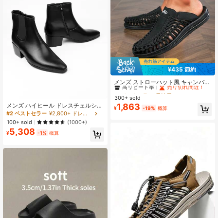
¥435 節約
#1 ベストセラー
男性用アスレチック&アウトドアサンダル&スライド
高リピート率
売り切れ間近！
メンズ ストローハット風 キャンバス
夏用 サンダル
#1 ベストセラー
#1 ベストセラー
男性用アスレチック&アウトドアサンダル&スライド
男性用アスレチック&アウトドアサンダル&スライド
300+ sold
高リピート率
高リピート率
売り切れ間近！
売り切れ間近！
1,863
メンズ ハイヒール ドレスチェルシー
#1 ベストセラー
男性用アスレチック&アウトドアサンダル&スライド
¥
-19%
概算
ブーツ - ダブルエラスティックバン
#2 ベストセラー
¥2,800+ ドレスシューズ
高リピート率
売り切れ間近！
ド フォーマル アンクルブーツ
100+ sold
(1000+)
5,308
¥
-1%
概算