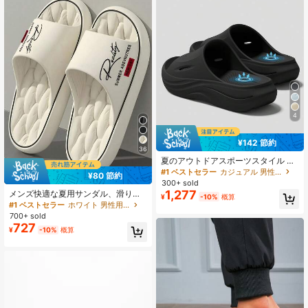
4
¥142 節約
36
夏のアウトドアスポーツスタイル メ
ンズスリッパ、ミニマリスト 厚底4c
#1 ベストセラー
カジュアル 男性用スリッパ
¥80 節約
m、無地ユニセックス 室内外ビーチ
300+ sold
ファッションサンダル
1,277
メンズ快適な夏用サンダル、滑り止
¥
-10%
概算
め 静音 耐久性のあるソール ユニセ
#1 ベストセラー
ホワイト 男性用サンダル
ックス スライドサンダル 室内外兼用
700+ sold
727
¥
-10%
概算