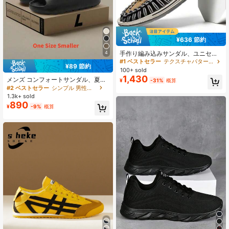
¥636 節約
手作り編み込みサンダル、ユニセッ
4
クス夏用ビーチシューズ、男女兼用
#1 ベストセラー
テクスチャパターン 男性用サンダル
¥89 節約
アウトドアローマン両用オープント
100+ sold
ゥ通気性スリッポン、カジュアルド
1,430
メンズ コンフォートサンダル、夏用
¥
-31%
概算
ライビング、中空デザイン、水上ス
アウトドア 2025年新作 厚底スリッ
#2 ベストセラー
シンプル 男性用サンダル
ポーツ、ハイキング、滑り止め、旅
ポン、耐久性のあるEVAビーチサン
行
1.3k+ sold
ダル (1サイズ上をオススメします)
890
¥
-9%
概算