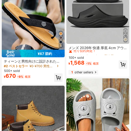
#1 ベストセラー
ビーチ 男性用スリッパ
5
売り切れ間近！
メンズ 2026年 快適 厚底 4cm アウ
トドア EVA サマー スライドサンダル
#1 ベストセラー
#1 ベストセラー
ビーチ 男性用スリッパ
ビーチ 男性用スリッパ
¥67 節約
ブラック グレー カーキ
100+ sold
売り切れ間近！
売り切れ間近！
ティーンと男性向けに設計された新
1,568
#1 ベストセラー
ビーチ 男性用スリッパ
¥
-1%
概算
しいカジュアルビーチサンダル、快
#2 ベストセラー
¥0-¥700 男性用サンダル
売り切れ間近！
適で軽量でファッショナブル(サイズ
500+ sold
1
other sellers
は少し小さめです)。
670
¥
-9%
概算