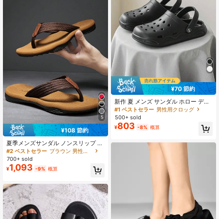
¥70 節約
新作 夏 メンズ サンダル ホロー デザ
イン、滑り止め厚底 閉じ式トウ ビー
#1 ベストセラー
男性用クロッグ
チサンダル、快適アウトドアスライ
500+ sold
5
ド ユニセックス
803
¥
-8%
概算
¥108 節約
夏季メンズサンダル ノンスリップ ビ
ーチ サンダル カジュアル 休日用ス
#2 ベストセラー
ブラウン 男性用サンダル
リッパ 男性用靴
700+ sold
1,093
¥
-9%
概算