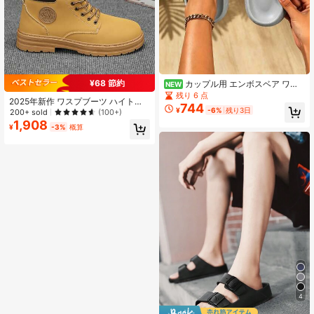
¥68 節約
カップル用 エンボスベア ワン
NEW
ピース スライドサンダル、マルチカ
残り 6 点
2025年新作 ワスプブーツ ハイトッ
ラーオプション、EVA成型 室内/屋外
744
プ ワークブーツ ブリティッシュスタ
¥
-6%
残り3日
200+ sold
(100+)
兼用スリッパ
イル メンズ 通年用 サーマルライニ
1,908
¥
-3%
概算
ング付き/なし、プラスサイズ レザー
ブーツ - カジュアルワークブーツ ヒ
ドゥンヒールアップ 2000年代スタ
イルストリートウェア
4