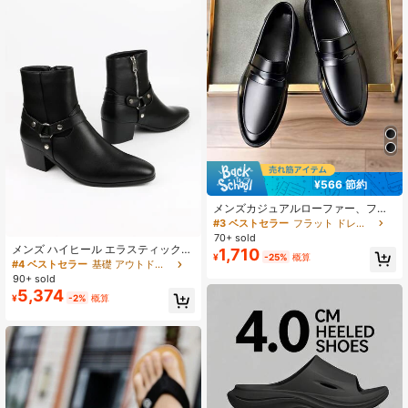
¥566 節約
メンズカジュアルローファー、ファ
ッショナブルなカジュアルスタイ
#3 ベストセラー
フラット ドレスシューズ
ル、結婚式、スーツパーティー、集
70+ sold
まり、仕事、オフィスに適していま
メンズ ハイヒール エラスティック
1,710
¥
-25%
概算
す、ソフト、滑り止め、エレガント
チェルシー ブーツ
#4 ベストセラー
基礎 アウトドアシューズ
でクリーン、アウトドアウェアに適
90+ sold
したメンズドレスシューズ(サイズが
5,374
大きめ、1サイズ小さい方があなたに
¥
-2%
概算
合うかもしれません)