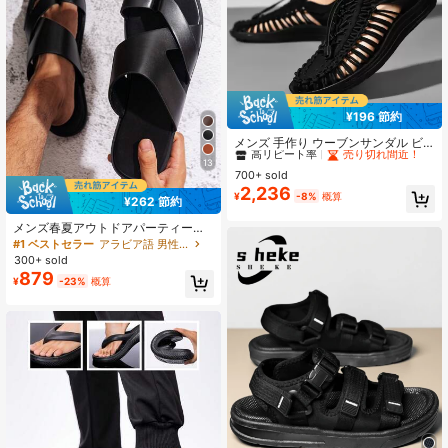
¥196 節約
#1 ベストセラー
ホロウアウト 男性用サンダル
高リピート率
売り切れ間近！
メンズ 手作り ウーブンサンダル ビ
ーチ ウォーキング フラットシューズ
#1 ベストセラー
#1 ベストセラー
ホロウアウト 男性用サンダル
ホロウアウト 男性用サンダル
13
700+ sold
高リピート率
高リピート率
売り切れ間近！
売り切れ間近！
2,236
#1 ベストセラー
ホロウアウト 男性用サンダル
¥
-8%
概算
¥262 節約
高リピート率
売り切れ間近！
メンズ春夏アウトドアパーティービ
ジネスカジュアル スリッポン オープ
#1 ベストセラー
アラビア語 男性用サンダル
ントゥ 通気性 無地 ハイエンド ファ
300+ sold
ッショナブル 多用途 フラットサンダ
879
¥
-23%
概算
ル