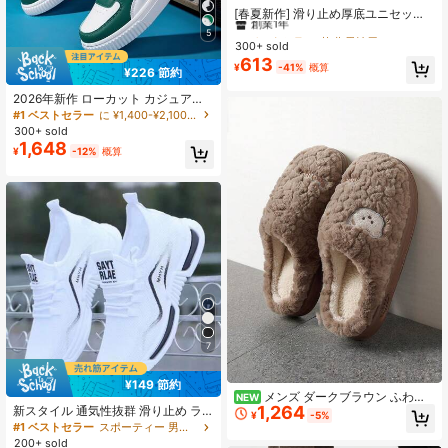
創業1年
[春夏新作] 滑り止め厚底ユニセック
スサンダル、ファッショナブルで多
#1 ベストセラー
#1 ベストセラー
基礎 男性用サンダル
基礎 男性用サンダル
5
機能な夏のサンダル、パーソナライ
300+ sold
創業1年
創業1年
ズされたスポーツビーチシューズ、
613
#1 ベストセラー
基礎 男性用サンダル
¥
-41%
概算
サイズ28-50(非対称パターン)
¥226 節約
創業1年
2026年新作 ローカット カジュアル
スポーツシューズ、ホワイト 韓国版
#1 ベストセラー
に ¥1,400-¥2,100 メンズスケートボードシューズ
厚底 ユニセックススニーカー、デイ
300+ sold
リーレジャー 軽量シューズ
1,648
¥
-12%
概算
7
¥149 節約
メンズ ダークブラウン ふわふ
NEW
1,264
新スタイル 通気性抜群 滑り止め ラ
わ スリッパ、クマ柄 サーマル裏地
¥
-5%
ンニングシューズ メッシュ メンズス
ファジー ソファ ホーム ベッドルー
#1 ベストセラー
スポーティー 男性用アスレチックシューズ
ポーツシューズ
ム 冬用スリッパ
200+ sold