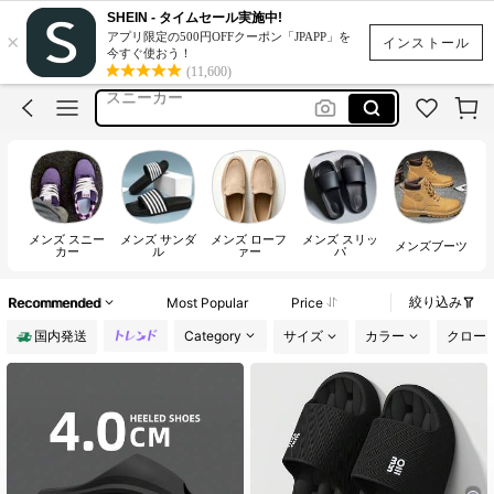
靴
SHEIN - タイムセール実施中!
×
アプリ限定の500円OFFクーポン「JPAPP」を
サンダル
インストール
今すぐ使おう！
(11,600)
スニーカー
スリッパ
メンズサンダル
靴
サンダル
メンズ スニー
メンズ サンダ
メンズ ローフ
メンズ スリッ
メンズブーツ
カー
ル
ァー
パ
絞り込み
Recommended
Most Popular
Price
国内発送
Category
サイズ
カラー
クロー