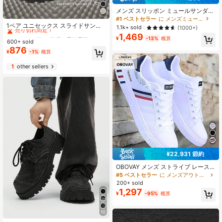
メンズ スリッポン ミュールサンダ
#2 ベストセラー
快適な男性用靴
ル、ソフトウッド カジュアルスリッ
#1 ベストセラー
に メンズミュール .
パ、バックレス スライド、夏と秋/冬
売り切れ間近！
1ペア ユニセックス スライドサンダ
1.1k+ sold
(1000+)
に適しています、大きいサイズ、オ
ル、カジュアル プレッピー アウトド
#2 ベストセラー
#2 ベストセラー
快適な男性用靴
快適な男性用靴
1,469
フィス & レジャー、日常着用
¥
-13%
概算
ア EVA スリッパ、防臭 ビーチ バケ
600+ sold
売り切れ間近！
売り切れ間近！
ーション ホーム アウトドア 夏 バス
876
#2 ベストセラー
快適な男性用靴
¥
-1%
概算
ルーム ココナッツ スライド
売り切れ間近！
1
other sellers
¥22,931 節約
OBOVAY メンズ ストライプ レース
アップ スケートシューズ - 耐久性の
#5 ベストセラー
に メンズアウトドアアスレチックシューズ
あるPUレザー アッパー、通気性のあ
200+ sold
る生地ライニング、布製インソー
1,297
¥
-95%
概算
ル、滑り止めのPVCアウトソール、
ラウンドトゥデザイン、春夏秋冬の
カジュアルウェアに適しています
10