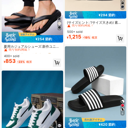
¥294 節約
#1 ベストセラー
バックル 男性用サンダル
売り切れ間近！
(サイズヒント: 1サイズ大きめ) 素材:
TPRソール + ウェビング/ファインメ
#1 ベストセラー
#1 ベストセラー
バックル 男性用サンダル
バックル 男性用サンダル
ッシュ生地; ベストセラー メンズ フ
500+ sold
売り切れ間近！
売り切れ間近！
ィッシャーマンサンダル スリッパ、
1,215
#1 ベストセラー
バックル 男性用サンダル
¥
-19%
概算
夏用 滑り止め 耐摩耗性 耐久性 厚底
¥254 節約
#1 ベストセラー
つま先ポスト 男性用サンダル
売り切れ間近！
ペイントグラフィティ 無地 快適 ソ
売り切れ間近！
フト 弾性サンダル、ビーチ オープン
夏用カジュアルシューズ:新作ユニセ
ヒール オープントゥサンダル
ックスカップルシューズ。履き心地
#1 ベストセラー
#1 ベストセラー
つま先ポスト 男性用サンダル
つま先ポスト 男性用サンダル
が良く、滑り止めデザイン。ソフト
400+ sold
売り切れ間近！
売り切れ間近！
で柔軟なEVA素材。衝撃吸収ソール
853
#1 ベストセラー
つま先ポスト 男性用サンダル
¥
-23%
概算
で負担を軽減。ビーチでの使用に適
売り切れ間近！
しています。
6
¥420 節約
#1 ベストセラー
基礎 男性用サンダル