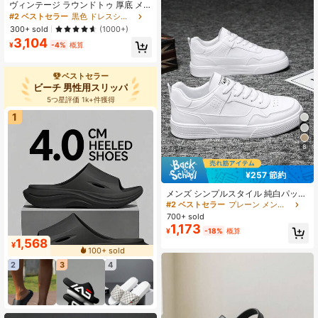
ヴィンテージ ラウンドトゥ 厚底 メ
ンズフォーマルシューズ レースアッ
#2 ベストセラー
黒色 ドレスシューズ
プ ブリティッシュスタイル ドレスシ
300+ sold
(1000+)
ューズ メンズパーティー ウェディン
3,104
グ ファッション 耐久性 カジュアル
¥
-4%
概算
メンズレザーシューズ (PUレザー)
ベストセラー
ビーチ 男性用スリッパ
5つ星評価 1k+件獲得
1
8
¥257 節約
メンズ シンプルスタイル 純白パッチ
ワーク レースアップ スケートシュー
#2 ベストセラー
プレーン メンズスニーカー
ズ、秋冬、スモールホワイトシュー
700+ sold
ズ、ファッショナブルで多用途なカ
1,173
¥
-18%
概算
ジュアル通勤ウォーキングカップル
1,568
スニーカー、オールシーズン、日常
¥
100+ sold
着用
2
3
4