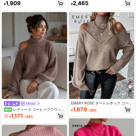
ッチワークファッショナブルで快適
パール装飾 長袖プルオーバーセータ
1,909
2,465
¥
¥
なプルオーバーセーター、長袖トッ
ー、秋冬 新年ニットプルオーバー
プ、ニットプルオーバー秋冬
9
EMERY ROSE タートルネック コー
Milalo
ルドショルダー 2way セーター、長
1,679
レディース コーヒーブラウン
NEW
¥
-25%
袖ニットプルオーバー 秋冬用
タートルネック コールドショルダー
1,171
¥
-38%
ワッフルニットセーター ルーズ 長袖
プルオーバー カジュアル 通勤向け
万能ニットトップス 秋冬用