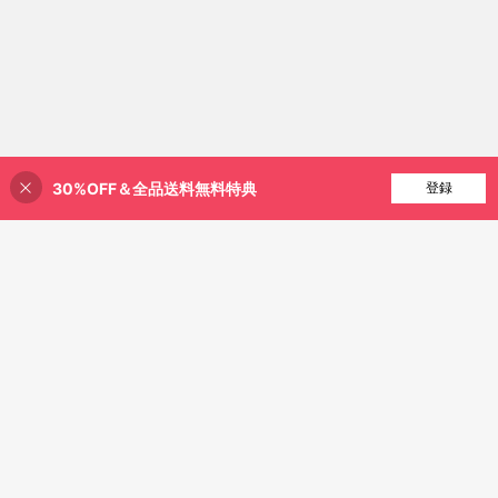
30%OFF＆全品送料無料特典
買い物かごに追加
登録
35% 割引！