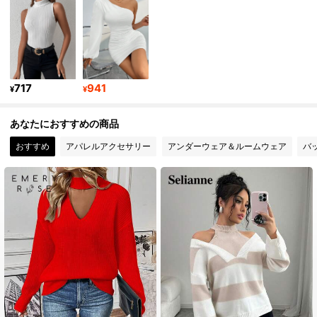
287K フォロワー
4.91
287K フォロワー
4.91
717
941
¥
¥
あなたにおすすめの商品
287K フォロワー
4.91
おすすめ
アパレルアクセサリー
アンダーウェア＆ルームウェア
バ
287K フォロワー
4.91
287K フォロワー
4.91
287K フォロワー
4.91