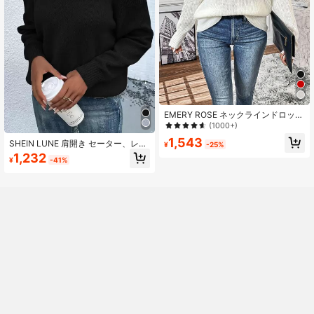
EMERY ROSE ネックラインドロップ
ショルダー セーター、長袖ニットプ
(1000+)
ルオーバー 秋冬用セーター
1,543
SHEIN LUNE 肩開き セーター、レデ
¥
-25%
ィース 春秋カジュアル カットアウト
1,232
¥
-41%
長袖 レギュラーフィット ブラック
レギュラースリーブ プルオーバー レ
ディース セーター、長袖ニットプル
オーバー 秋冬