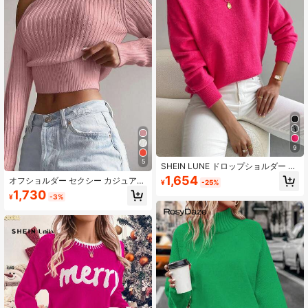
9
5
SHEIN LUNE ドロップショルダー モ
ックネックセーター、長袖ニットプ
1,654
オフショルダー セクシー カジュアル
¥
-25%
ルオーバー 秋冬
ニットセーター、春/秋/冬
1,730
¥
-3%