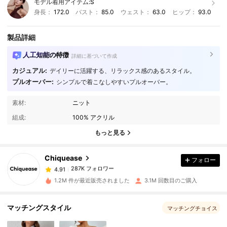
モデル着用アイテム:
S
身長：
172.0
バスト：
85.0
ウェスト：
63.0
ヒップ：
93.0
製品詳細
人工知能の特徴
詳細に基づいて作成
カジュアル:
デイリーに活躍する、リラックス感のあるスタイル。
プルオーバー:
シンプルで着こなしやすいプルオーバー。
287K フォロワー
4.91
素材:
ニット
組成:
100% アクリル
287K フォロワー
4.91
もっと見る
Chiquease
フォロー
287K フォロワー
4.91
m***4
は
1日前
に購入しました
1.2M 件が最近販売されました
3.1M 回数目のご購入
287K フォロワー
4.91
マッチングスタイル
マッチングチョイス
287K フォロワー
4.91