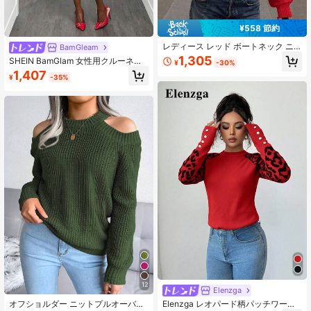
¥558 節約
レディース レッド ボートネック ニ
BamGleam
ットトップ、長袖ランタンスリーブ
1,305
SHEIN BamGlam 女性用クルーネッ
¥
-30%
シアーメッシュ セーター、スリムフ
クプルオーバーセーター、ローズレ
1,407
ィット カジュアルブラウス ニットセ
¥
-35%
ッドのチェック柄ハートジャカード
ーター ビーチバケーション 秋冬
柄、カジュアルでミニマリストなス
タイル、薄手の編み地、デイリー着
用に適しています、バレンタインデ
ー
12
Elenzga
オフショルダー ニットプルオーバー
Elenzga レオパード柄パッチワーク