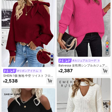
4
#カジュアルコーデ
Balvessa 女性用シンプルカジュアル
プルオーバーセーター、長袖トップ
2,387
#リボンアイテム
¥
ス、ニットプルオーバー 秋冬
SHEIN 1個 無地 中空 ツイスト フロ
ント ロングスリーブ セーター、ロン
2,538
¥
グスリーブ ニットプルオーバー 秋冬