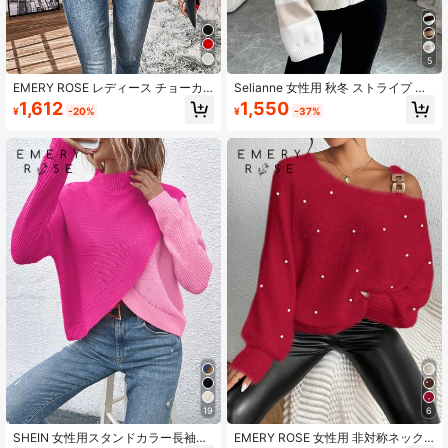
5
EMERY ROSE レディース チョーカ
Selianne 女性用 秋冬 ストライプ ド
ーネック ドロップショルダー セータ
ロップショルダー 長袖 ルーズ プル
1,612
1,550
¥
-20%
¥
-37%
ー 新年衣装
オーバー セーター
19
6
SHEIN 女性用スタンドカラー長袖パ
EMERY ROSE 女性用 非対称ネック