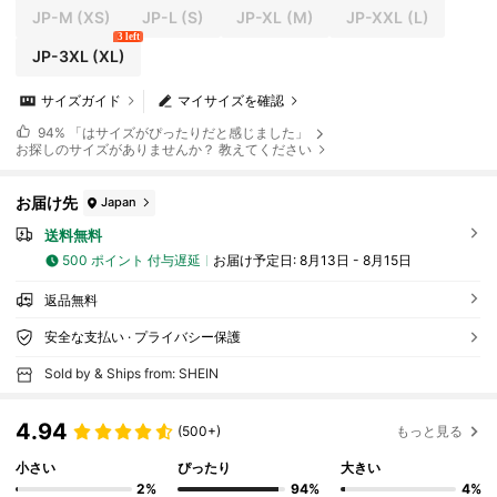
JP-M
(XS)
JP-L
(S)
JP-XL
(M)
JP-XXL
(L)
3 left
JP-3XL
(XL)
サイズガイド
マイサイズを確認
94%
「はサイズがぴったりだと感じました」
お探しのサイズがありませんか？ 教えてください
お届け先
Japan
送料無料
500 ポイント 付与遅延
お届け予定日:
8月13日 - 8月15日
返品無料
安全な支払い · プライバシー保護
Sold by & Ships from: SHEIN
4.94
(500+)
もっと見る
小さい
ぴったり
大きい
2%
94%
4%