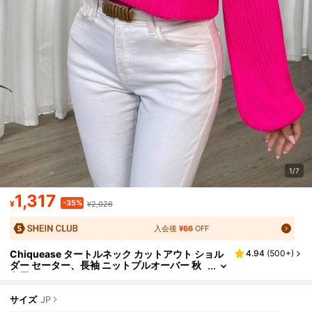
1/7
1,317
-35%
¥
¥2,026
入会後
¥66
OFF
Chiquease タートルネック カットアウト ショル
4.94
(
500+
)
ダー セーター、長袖 ニットプルオーバー 秋
冬用セーター
サイズ
JP