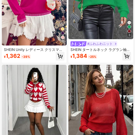
5
12
#ふわふわニット
SHEIN Unity レディース クリスマス
SHEIN タートルネック ラグラン袖
モチーフテキストグラフィック長袖
プルオーバー セーター、長袖 ニット
1,362
1,384
¥
-39%
¥
-25%
セーター、秋冬
プルオーバー 秋冬用セーター