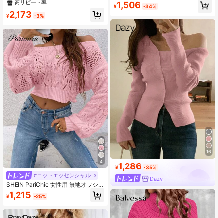
トップス ロング丈 無地 長袖 カジュ
パール ボタン ラグラン袖 フィット
高リピート率
1,506
¥
-34%
アル オータム/ウィンター
ニットセーター レディース ファッシ
2,173
ョン
¥
-3%
16
4
1,286
¥
-35%
#ニットエッセンシャル
Dazy
SHEIN PariChic 女性用 無地オフシ
ョルダー ルーズ ホロー ニットセー
1,215
¥
-25%
ター、秋冬、長袖トップス、秋