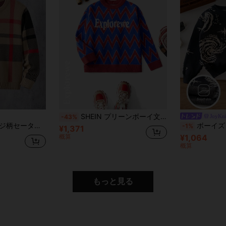
SHEIN プリーンボーイ文字とジグザグ柄丸首カジュアルプルオーバーセーター
JoyKni
-43%
の子 カジュアル 通勤 秋冬
ボーイズ ストリート アブストラクト
-1%
¥1,371
概算
¥1,064
概算
もっと見る