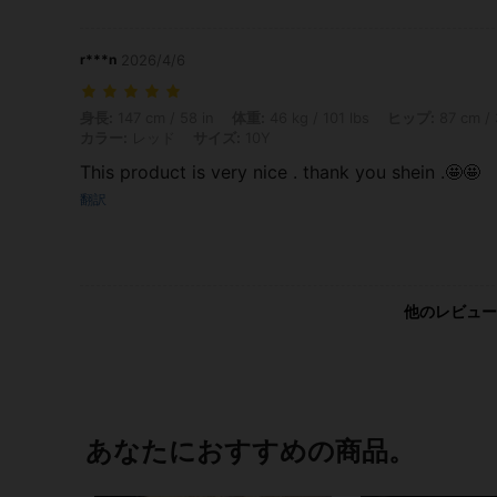
r***n
2026/4/6
身長: 147 cm / 58 in, 体重: 46 kg / 101 lbs, ヒップ: 87 cm / 34 in,
身長:
147 cm / 58 in
体重:
46 kg / 101 lbs
ヒップ:
87 cm / 
カラー:
レッド
サイズ:
10Y
This product is very nice . thank you shein .🤩🤩
翻訳
他のレビュー
あなたにおすすめの商品。