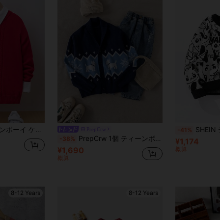
ョルダー シャツ無し クリスマス用 セーター
SHEIN ティーンボーイズ ブラックアンドホワイト のある カジュアルな ドラゴン柄ニットスウェットシャツ、秋と冬に普段着として最適。柔らかい生地で、暖かく、居心地が良い。冬または
PrepCrw
-41%
PrepCrw 1個 ティーンボーイズ エレガントな学校スタイルカジュアル アーバン犬グラフィック ネイビーブルー ニットカラージャケット、お出かけ、集まり、入学、秋冬シーズンに適しています
-38%
¥1,174
¥1,690
概算
概算
8-12 Years
8-12 Years