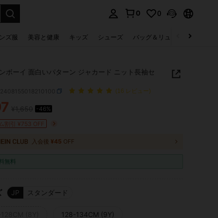
0
0
select.
ンズ服
美容と健康
キッズ
シューズ
バッグ＆リュック
下着＆
ンボーイ 面白いパターン ジャカード ニット長袖セ
k2408155018210100
(16 レビュー)
97
¥1,650
-46%
ICE AND AVAILABILITY
割引 ¥753 OFF
入会後
¥45
OFF
料無料
ズ
JP
スタンダード
-128CM (8Y)
128-134CM (9Y)