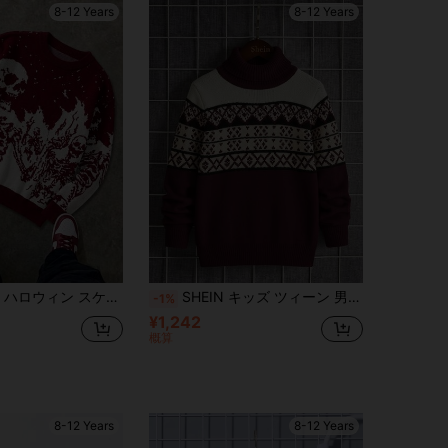
8-12 Years
8-12 Years
カル ニット プルオーバーセーター、ホリデー、春、秋、冬に適しています
SHEIN キッズ ツィーン 男の子 ルーズ カジュアル 快適 ハイネック レトロ柄 秋セーター
-1%
¥1,242
概算
8-12 Years
8-12 Years