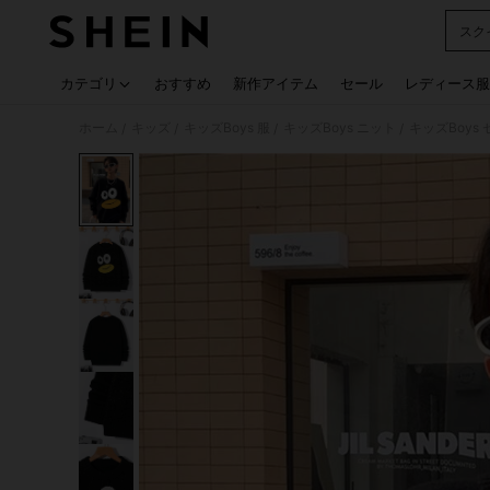
スク
Use up
カテゴリ
おすすめ
新作アイテム
セール
レディース服
ホーム
キッズ
キッズBoys 服
キッズBoys ニット
キッズBoys
/
/
/
/