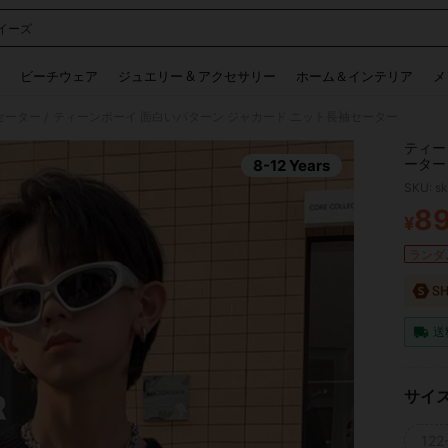
イーズ
 and down arrow keys to navigate search 検索履歴 and 人気ワード. Press Enter to 
ビーチウェア
ジュエリー & アクセサリー
ホーム＆インテリア
メ
 セーター
ティーンボーイ 面白いパターン ジャカード ニット長袖セーター
/
ティー
ーター
8-12 Years
SKU: s
8
¥
PR
ランダム
送
サイ
122