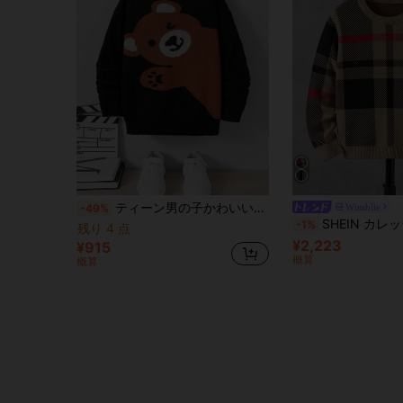
ティーン男の子かわいいクマ柄カラーブロック ニットセーター、通勤、通学、カジュアル、スポーツに適しています
Wimblie
-49%
SHEIN カレッジ柄セーター 男
-1%
残り 4 点
¥2,223
¥915
概算
概算