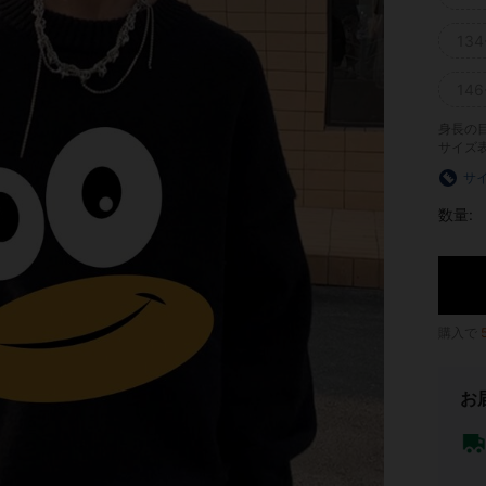
134
146
身長の
サイズ
サ
数量:
購入で
お