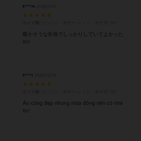
k***m
2026/1/10
サイズ感: ぴったり, カラー: レッド, サイズ: 10Y
サイズ感:
ぴったり
カラー:
レッド
サイズ:
10Y
暖かそうな生地でしっかりしていてよかった
翻訳
k***t
2025/12/16
サイズ感: ぴったり, カラー: レッド, サイズ: 10Y
サイズ感:
ぴったり
カラー:
レッド
サイズ:
10Y
Áo cũng đẹp nhưng mùa đông nên có nhé
翻訳