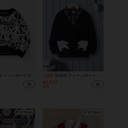
春秋シーズンに着用するのに適しており、ボーイズに快適な保護を提供します。スウェットシャツは、ジーンズと単独で着用することもでき、トレンディなフードと一緒に着用することもできます。家族の集まり、屋外活動、ハロウィンまたはクリスマスイベントに適しています。柄は高度に個性的で、ハンサムで、暖かく、ファッショナブルであり、ボーイズに快適でかわいい着用体験をもたらし、暖かく幸せな雰囲気を作り出します。
SHEIN ティーンボーイ 手 パターン ドロップショルダー シャツ無し カーディガン
-39%
¥1,472
概算
8-12 Years
8-12 Years