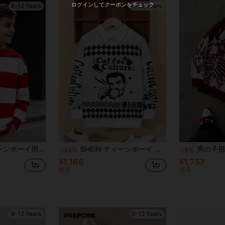
ログインしてクーポンをチェック
8-12 Years
8-12 Years
、オープニングセレモニーなどに適し、デイリーユース、学校、旅行、スポーツにも対応。快適な秋冬スタイル、クリスマスセーター
SHEIN ティーンボーイ アルファベット & 人物模様 ドロップショルダー シャツ無し セーター
男の子用 ハロウィン スケルトン ス
-44%
-8%
¥1,168
¥1,757
概算
概算
8-12 Years
8-12 Years