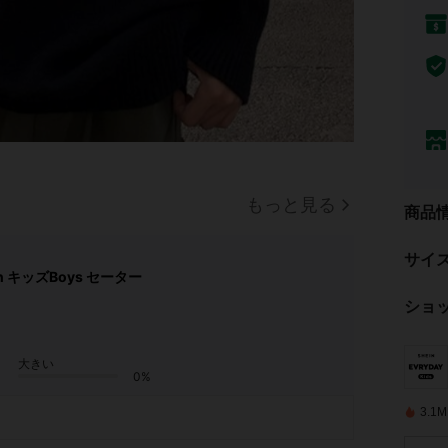
もっと見る
商品
サイ
n キッズBoys セーター
ショ
大きい
0%
3.