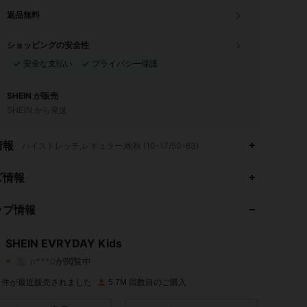
返品無料
ショッピングの安全性
安全な支払い
プライバシー保護
SHEIN が販売
SHEIN から発送
情報
ハイストレッチ,レギュラー,晩秋 (10-17/50-63)
4.95
21K
427K
ズ情報
4.95
21K
427K
ップ情報
4.95
21K
427K
SHEIN EVRYDAY Kids
n***0
が閲覧中
4.95
21K
427K
評価
商品
フォロワー
1M 件が最近販売されました
5.7M 回数目のご購入
4.95
21K
427K