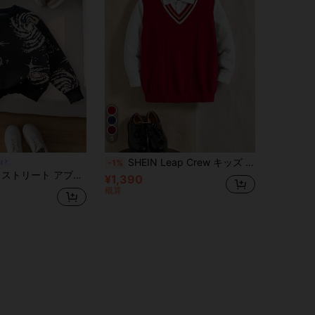
5
SHEIN Leap Crew キッズ ツィーン ボーイズ カジュアル Vネック 配色トリム ノースリーブ ニット 秋 セーターベスト
t
-1%
パターン ニットプルオーバーセーター、デイリーウェアに活躍、春/秋/冬
¥1,390
概算