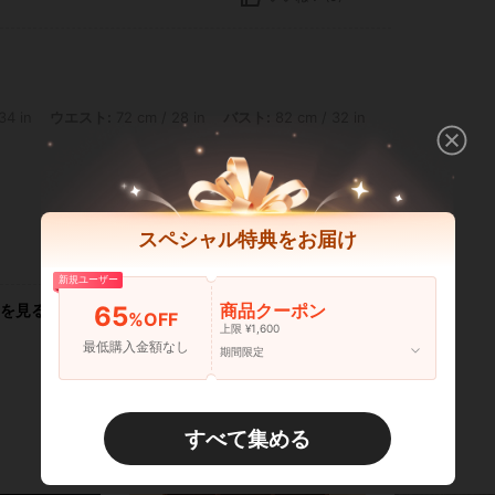
 ウエスト: 72 cm / 28 in, バスト: 82 cm / 32 in, カラー: レッド, サイズ: 10Y
34 in
ウエスト:
72 cm / 28 in
バスト:
82 cm / 32 in
スペシャル特典をお届け
いいね！ (0)
新規ユーザー
商品クーポン
65
を見る
%OFF
上限 ¥1,600
最低購入金額なし
期間限定
すべて集める