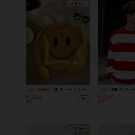
8-12 Years
SHEIN 1個 ティーン ボーイズ ソフトで快適なニットクルーネック長袖スウェットシャツ、笑顔デザイン、カジュアルウェア、デイリー、アウトドア、学校、イベント、休暇、クリスマス、新年、春夏秋冬に適しています
SHEIN ティーンボーイ用ストライプアップリケクルーネック長袖セーター、誕生日会、イブニングパーティー、発表会、結婚式、洗礼式
-31%
-21%
¥1,303
¥1,546
概算
概算
8-12 Years