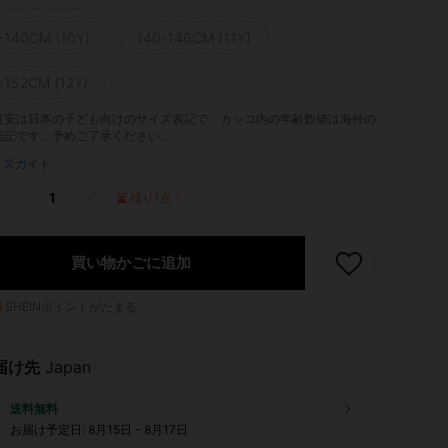
-140CM (10Y)
140-146CM (11Y)
-152CM (12Y)
目安は日本の子ども向けのサイズ表記で、カッコ内の年齢数値は海外の
表記です。予めご了承ください。
イズガイド
残り1点！
買い物かごに追加
5
SHEINポイントがたまる
届け先
Japan
送料無料
お届け予定日:
8月15日 - 8月17日