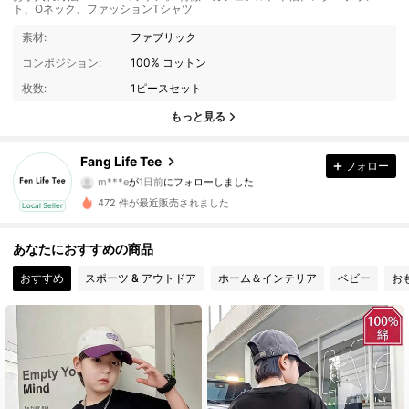
ト、Oネック、ファッションTシャツ
素材:
ファブリック
コンポジション:
100% コットン
枚数:
1ピースセット
もっと見る
2 フォロワー
4.58
Fang Life Tee
フォロー
m***e
が
1日前
にフォローしました
2 フォロワー
4.58
472 件が最近販売されました
Local Seller
2 フォロワー
4.58
あなたにおすすめの商品
おすすめ
スポーツ & アウトドア
ホーム＆インテリア
ベビー
お