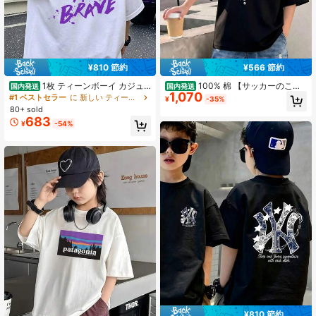
¥810 節約
¥566 節約
1枚 ティーンボーイ カジュ
100% 棉 【サッカーのこと
国内発送
国内発送
1,070
アル プリント半袖Tシャツ、春/秋、
しか考えてません】面白い サッカー
#1 ベストセラー
に 新しい ティーンボーイズTシャツ
¥
-35%
若者学生服、スタイリッシュで通気
選手 サッカー部 サッカー好き 高校
80+ sold
性の良い肌触りの上着です、ティー
サッカー おもしろ 文字 Tシャツキッ
683
¥
-54%
ンエイジャー男子用
ズ 男の子 キッズ 半袖
¥810 節約