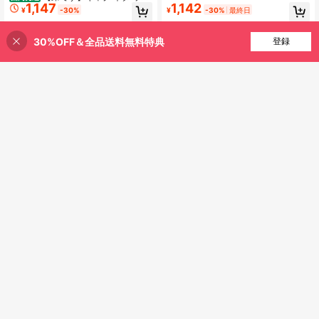
性の良い肌触りの上着です、ティー
1,147
1,142
狙い 贈り物 ギフト 面白い 文字 おも
¥
-30%
¥
-30%
最終日
ンエイジャー男子用
しろ Tシャツ 子供用、ユニセックス
の夏用Tシャツ 男女兼用
30%OFF＆全品送料無料特典
買い物かごに追加
登録
35% 割引！
¥810 節約
¥810 節約
1枚 ティーンボーイ カジュ
1枚 ティーンボーイ カジュ
国内発送
国内発送
アル プリント半袖Tシャツ、春/秋、
アル プリント半袖Tシャツ、春/秋、
70+ sold
#1 ベストセラー
わずかなストレッチ ティーンボーイズTシャツ
若者学生服、スタイリッシュで通気
若者学生服、スタイリッシュで通気
683
400+ sold
¥
-54%
残り3日
性の良い肌触りの上着です、ティー
性の良い肌触りの上着です、ティー
683
¥
-54%
ンエイジャー男子用
ンエイジャー男子用
8-12 Years