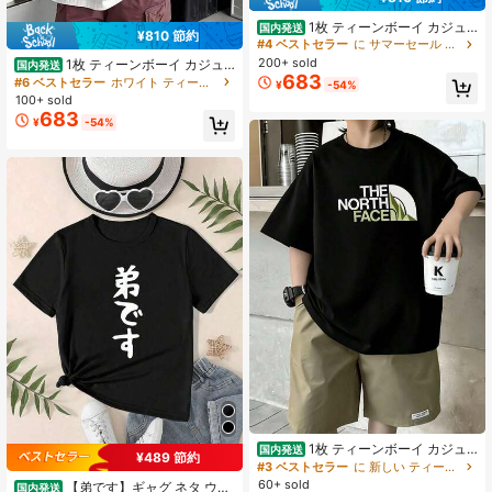
1枚 ティーンボーイ カジュ
国内発送
¥810 節約
アル プリント半袖Tシャツ、春/秋、
#4 ベストセラー
に サマーセール ティーンボーイズトップス
若者学生服、スタイリッシュで通気
200+ sold
1枚 ティーンボーイ カジュ
国内発送
性の良い肌触りの上着です、ティー
683
アル プリント半袖Tシャツ、春/秋、
#6 ベストセラー
ホワイト ティーンボーイズトップス
¥
-54%
ンエイジャー男子用
若者学生服、スタイリッシュで通気
100+ sold
性の良い肌触りの上着です、ティー
683
¥
-54%
ンエイジャー男子用
1枚 ティーンボーイ カジュ
国内発送
¥489 節約
アル プリント半袖Tシャツ、春/秋、
#3 ベストセラー
に 新しい ティーンボーイズTシャツ
若者学生服、スタイリッシュで通気
60+ sold
【弟です】ギャグ ネタ ウケ
国内発送