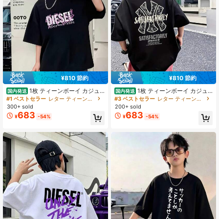
¥810 節約
¥810 節約
1枚 ティーンボーイ カジュ
1枚 ティーンボーイ カジュ
国内発送
国内発送
アル プリント半袖Tシャツ、春/秋、
アル プリント半袖Tシャツ、春/秋、
#1 ベストセラー
レター ティーンボーイズTシャツ
#3 ベストセラー
レター ティーンボーイズTシャツ
若者学生服、スタイリッシュで通気
若者学生服、スタイリッシュで通気
300+ sold
200+ sold
性の良い肌触りの上着です、ティー
性の良い肌触りの上着です、ティー
683
683
¥
-54%
¥
-54%
ンエイジャー男子用
ンエイジャー男子用