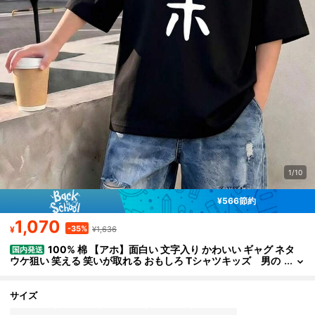
1/10
¥566節約
1,070
-35%
¥
¥1,636
100% 棉 【アホ】面白い 文字入り かわいい ギャグ ネタ
国内発送
ウケ狙い 笑える 笑いが取れる おもしろ Tシャツキッズ 男の
子 キッズ 半袖
サイズ