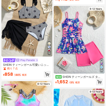
8-12 Years
19
Play Parade
SHEIN ティーンガール可愛いニット
リボー ソリッドカラー ラッフル ピ
残り 7 点
28
ンクメッシュ生地 ニット生地 トライ
858
アングルビキニセット、ファッショ
¥
-44%
概算
SHEIN ティーンガールズ タン
NEW
ナブルカジュアルエレガント、水
キニ 2ピース 水着セット ブルー ピン
1,652
泳、バケーション、夏に適していま
¥
-3%
概算
ク フローラル スパゲッティストラッ
8-12 Years
す
プ ノースリーブ トップ ウエストカ
ットアウト ピンク ビキニボトム 露
8-12 Years
出防止 Y2Kスタイル 水泳 ホリデー
バケーション スプリングブレイク ビ
ーチ向け