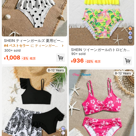
SHEIN ティーンガールズ 夏用ビーチ
12
水着 2点セット ポルカドット ツイス
#4 ベストセラー
に ティーンガールズビキニセット
トデザイン オフショルダー トップス
SHEIN ツイーンガールのトロピカル
300+ sold
＆トライアングル ビキニボトム 夏
柄ラッフル付きビキニセット、夏の
90+ sold
1,008
フェス ビーチバケーション ホリデー
ビーチ用
¥
-3%
概算
936
カジュアル シック フリルヘム オフ
¥
-22%
概算
ショルダー ビキニトップ＆ボトム
8-12 Years
8-12 Years