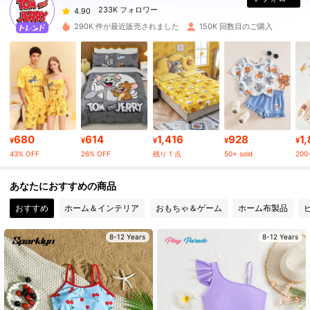
4.90
t***m
は
1日前
に購入しました
290K 件が最近販売されました
150K 回数目のご購入
233K フォロワー
4.90
233K フォロワー
4.90
233K フォロワー
4.90
680
614
1,416
928
1
¥
¥
¥
¥
¥
43% OFF
26% OFF
残り 1 点
50+ sold
200+
233K フォロワー
4.90
あなたにおすすめの商品
おすすめ
ホーム＆インテリア
おもちゃ＆ゲーム
ホーム布製品
233K フォロワー
4.90
8-12 Years
8-12 Years
233K フォロワー
4.90
233K フォロワー
4.90