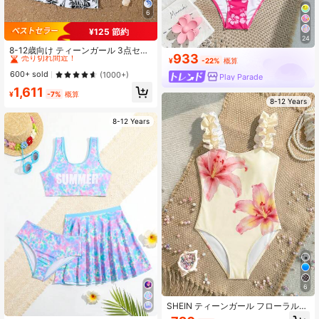
6
¥125 節約
#1 ベストセラー
に サマーセール 10代の女の子向けビーチウェア
24
売り切れ間近！
8-12歳向け ティーンガール 3点セッ
933
ト水着 - ランダムプリント。ネオン
¥
-22%
概算
#1 ベストセラー
#1 ベストセラー
に サマーセール 10代の女の子向けビーチウェア
に サマーセール 10代の女の子向けビーチウェア
ブルー無地ビキニ＋トロピカルプリ
売り切れ間近！
売り切れ間近！
600+ sold
(1000+)
Play Parade
ントカバーアップ、スプリットスタ
#1 ベストセラー
に サマーセール 10代の女の子向けビーチウェア
1,611
イルデザインでファッションと機能
¥
-7%
概算
売り切れ間近！
性をバランス良く備えている
8-12 Years
8-12 Years
6
SHEIN ティーンガール フローラルプ
リント ワンピース水着、ビーチバケ