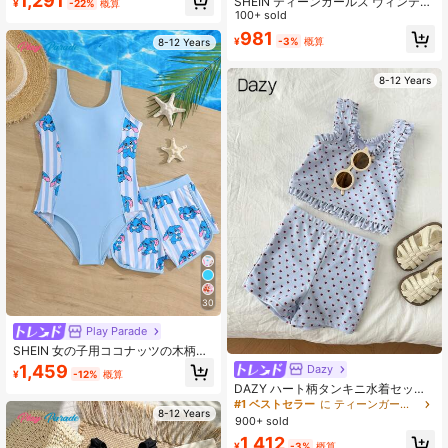
1,291
SHEIN ティーンガールズ ヴィンテー
¥
-22%
概算
ジチェック柄フリルリボン装飾キュ
100+ sold
ートな水着セット、夏、バケーショ
981
¥
-3%
概算
8-12 Years
ン、ビーチ、水泳に適しています。
チェック柄水着 ティーンチェック柄
水着 プレッピー水着 ビキニセット 2
8-12 Years
ピース水着 ガールズマッチングセッ
ト バケーションマッチング水着 マザ
ー&ドーター
30
Play Parade
SHEIN 女の子用ココナッツの木柄パ
ッチワーク 無地ワンピース水着 かわ
1,459
Dazy
¥
-12%
概算
いいウサギ柄ショーツ付き、夏、サ
DAZY ハート柄タンキニ水着セット
ーフィン、ビーチ、バケーション、
ティーンガール用、ショーツとノー
#1 ベストセラー
に ティーンガールズビキニセット
プールに適しています
8-12 Years
スリーブトップ付き 夏用
900+ sold
1,412
¥
-3%
概算