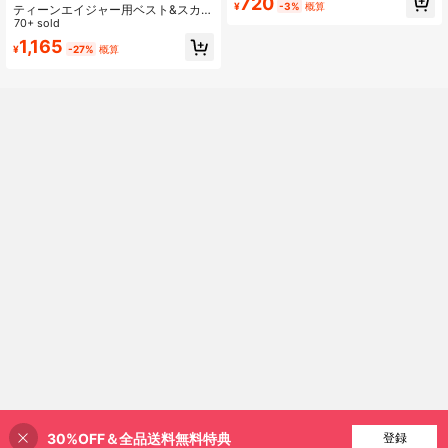
720
¥
-3%
概算
ティーンエイジャー用ベスト&スカー
ーション、プールパーティー、ビー
ト セット 'i Am Weak'プリント
70+ sold
チパーティーに適しています
1,165
¥
-27%
概算
30%OFF＆全品送料無料特典
買い物かごに追加
登録
52% 割引！