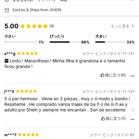
Sold by & Ships from: SHEIN
5.00
(3)
もっと見る
小さい
ぴったり
大きい
1%
66%
33%
a***g
カラー: ピンク / サイズ: 11-12Y
Lindo
!
Maravilhoso
!
Minha
filha
é
grandona
e
o
tamanho
ficou
grande
!
役に立つ
(0)
j***2
カラー: ピンク / サイズ: 11-12Y
S
ú
per
hermoso
.
Viene
en
3
piezas
,
muy
c
ó
modo
y
bonito
!
Resistente
.
He
comprado
varios
trajes
de
ba
ñ
o
de
ni
ñ
as
y
adulto
por
Shein
y
siempre
me
encantan
.
Son
de
excelente
material
y
lucen
muy
bien
.
Mucha
gente
me
pregunta
en
donde
役に立つ
(1)
compro
mis
ba
ñ
adores
.
Por
qu
é
de
ver
verdad
se
ven
s
ú
per
coquetos
!
m***7
カラー: ピンク / サイズ: 9Y