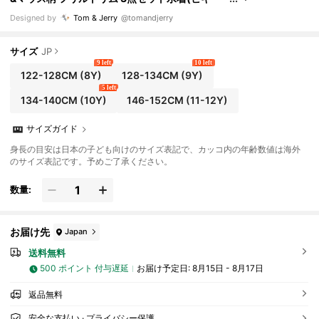
ニ・ショーツ・スカート)、夏 ビーチウェア
Designed by
Tom & Jerry
@tomandjerry
サイズ
JP
9 left
10 left
122-128CM
(8Y)
128-134CM
(9Y)
5 left
134-140CM
(10Y)
146-152CM
(11-12Y)
サイズガイド
身長の目安は日本の子ども向けのサイズ表記で、カッコ内の年齢数値は海外
のサイズ表記です。予めご了承ください。
数量:
お届け先
Japan
送料無料
500 ポイント 付与遅延
お届け予定日:
8月15日 - 8月17日
返品無料
安全な支払い · プライバシー保護