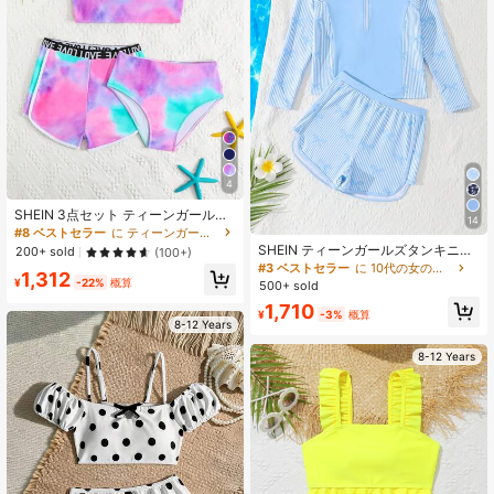
4
SHEIN 3点セット ティーンガールズ
14
用かわいいラブパターン タイダイ水
#8 ベストセラー
に ティーンガールズビキニセット
着セット(ランダムプリント)
SHEIN ティーンガールズタンキニ水
200+ sold
(100+)
着、かわいいピンクストライプ リボ
#3 ベストセラー
に 10代の女の子向けタンキニ
1,312
ン ニット生地 ノースリーブクロップ
¥
-22%
概算
500+ sold
トップビキニ、ジッパー付きショー
1,710
ツ、ファッショナブルでカジュアル
¥
-3%
概算
8-12 Years
でエレガントな、水泳、夏休み、ビ
ーチ、プール、ホリデーパーティー
に適しています
8-12 Years