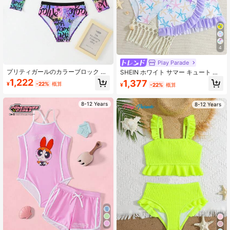
4
Play Parade
プリティガールのカラーブロック ト
SHEIN ホワイト サマー キュート ホ
リミング キャミソップ、クルーネッ
リデー プールパーティー バケーショ
1,222
1,377
¥
-22%
概算
¥
-22%
概算
ク 長袖オールオーバープリントビキ
ン ホリデー ティーンガール 3点セッ
ニ トップ & ボトム、ランダムプリン
ト ヒトデ柄水着セット、フリル付き
ト、ユース
リゾートスタイルビキニ水着 ティー
8-12 Years
8-12 Years
ンガール用