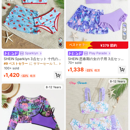
233K フォロワー
4.90
6
¥379 節約
Sparklyn
Play Parade
SHEIN Sparklyn 3点セット 十代の女
SHEIN 思春期の女の子用 3点セット
の子用水着、プリントタンキニ、プ
ビキニ、ラベンダーの無地とフレッ
70+ sold
#9 ベストセラー
に サマーセール 10代の女の子向けビーチウェア
ラスサイズ
シュなフローラルプリント、非対称
100+ sold
1,338
¥
-22%
概算
のフリル付きデザイン、ニット生
1,420
地、ファッショナブル、カジュア
¥
-22%
概算
ル、エレガント、水泳、夏休み、ビ
8-12 Years
ーチ、プール、パーティー、休暇に
適しています
8-12 Years