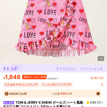
1/5
1,848
-52%
クーポン利用
残り3日
¥
¥3,829
注文金額 ¥156 以上10% OFF
ランダム割引 ¥1,776 OFF
入会後
¥103
OFF
TOM & JERRY X SHEIN ガールズ ハート風船
5.00
(
3
)
&マウス柄 フリルトリム 3点セット水着(ビキ