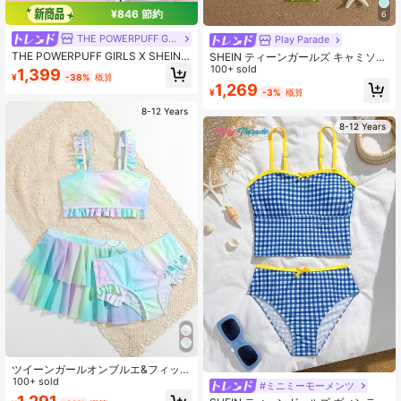
¥846 節約
6
THE POWERPUFF GIRLS
Play Parade
THE POWERPUFF GIRLS X SHEIN
SHEIN ティーンガールズ キャミソー
ティーンガール用 カートゥーン柄 カ
ル型ビキニ 無地 フリルトリム 特殊
100+ sold
1,399
¥
-38%
概算
ラーブロック ワンピース水着＆ドロ
素材
1,269
ーストリングウエスト ストライプシ
¥
-3%
概算
ョーツ 水着セット
8-12 Years
8-12 Years
ツイーンガールオンブルエ&フィッシ
ュスケールフリルトリムビキニセッ
100+ sold
#ミニミーモーメンツ
ト ビーチスカート付き サマービーチ