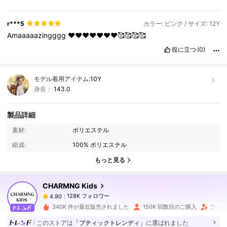
r***5
カラー: ピンク / サイズ: 12Y
Amaaaaazingggg
❤️❤️❤️❤️❤️❤️❤️🥰🥰🥰🥰
役に立つ
(0)
モデル着用アイテム:
10Y
身長：
143.0
製品詳細
128K フォロワー
4.90
素材:
ポリエステル
組成:
100% ポリエステル
128K フォロワー
4.90
もっと見る
CHARMNG Kids
128K フォロワー
4.90
y***e
は
1日前
に購入しました
340K 件が最近販売されました
150K 回数目のご購入
フォロ
128K フォロワー
4.90
このストアは
「ブティックトレンディ」
に選ばれました