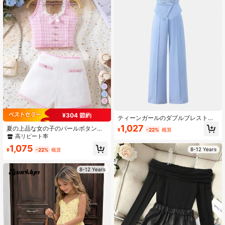
¥304 節約
ティーンガールのダブルブレストベ
ストとワイドレッグパンツのカジュ
1,027
夏の上品な女の子のパールボタン付
¥
-22%
概算
アルアウトフィット
きレースパッチワークチェック柄ホ
高リピート率
ルターネックキャミソールとコント
1,075
ラストカラーのショーツ2点セット
8-12 Years
¥
-22%
概算
8-12 Years