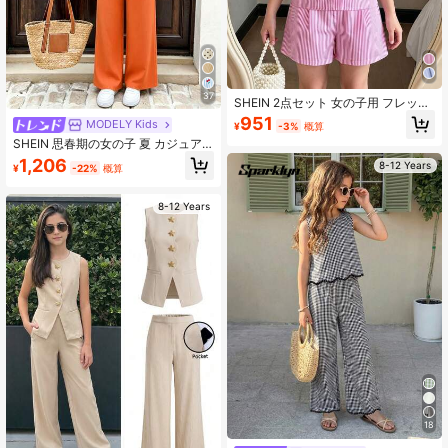
37
SHEIN 2点セット 女の子用 フレッシ
ュで優しいピンク&ホワイトストライ
951
MODELY Kids
¥
-3%
概算
プ ノースリーブ襟付きシングルブレ
SHEIN 思春期の女の子 夏 カジュア
ストトップス サイド3Dフラワー&ビ
ル バケーション かわいい 無地 ノー
ーズ装飾付き、マッチングファブリ
1,206
8-12 Years
¥
-22%
概算
スリーブ リボン装飾 ペプラムヘム
ックショーツ ウエストゴム入り、ル
トップス & ストレートレッグ パンツ
ーズフィット、ミニマリスト、薄手
セット
春/夏 ショッピング、パーティー、デ
8-12 Years
イリーウェア、学校用
18