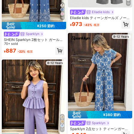
19
Elladie kids
Elladie kids ティーンガールズ ノー
19
スリーブ Vネックトップ クラシック
973
¥
-43%
概算
¥250 節約
な黒白チェック柄 ブラックリボン付
き コーディネートしやすいタイムレ
Sparklyn
ススタイル ノースリーブトップ+ワ
8-12 Years
イドレッグパンツセット 若々しい魅
SHEIN Sparklyn 2枚セット ガールズ
力とシンプルなエレガンスを融合 春
カジュアル通勤用 竹編みリボン装飾
70+ sold
夏向け
Vネック ノースリーブ ルーズタンク
887
¥
-22%
概算
トップ ウエストシェイプルーズパン
ツアウトフィット、春夏
8-12 Years
¥380 節約
Sparklyn
Sparklyn 2点セット ティーンガール
37
ストライプ織りショートスリーブシ