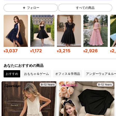
フォロー
すべての商品
128K フォロワー
4.90
128K フォロワー
4.90
128K フォロワー
4.90
3,037
1,172
3,215
2,926
2
¥
¥
¥
¥
¥
あなたにおすすめの商品
128K フォロワー
4.90
おすすめ
おもちゃ＆ゲーム
オフィス＆学用品
アンダーウェア＆ル
128K フォロワー
4.90
8-12 Years
8-12 Years
128K フォロワー
4.90