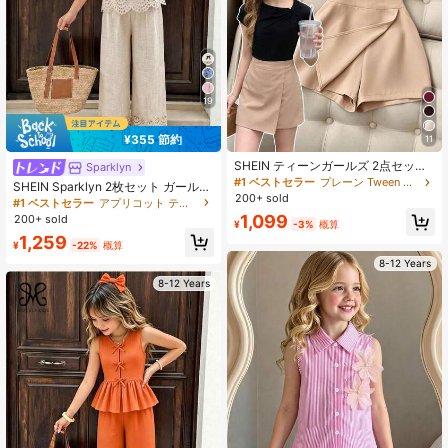
128K フォロワー
4.90
19
¥355 節約
11
SHEIN ティーンガールズ 2点セット
Sparklyn
韓国風 ソフトガールズ ティーンキッ
#1 ベストセラー
プレーン Tween Girls T-Shirt Co-ords|Tシャツコンペ
SHEIN Sparklyn 2枚セット ガールズ
ズ ミニセット: オープンショルダー
200+ sold
カジュアル通勤用 竹編みリボン装飾
#1 ベストセラー
アプリコット ティーンガールズセット
半袖トップス + フロントスリット ハ
Vネック ノースリーブ ルーズタンク
1,099
200+ sold
イウエスト ショートスカート
¥
-3%
概算
トップ ウエストシェイプルーズパン
1,259
ツアウトフィット、春夏
¥
-22%
概算
8-12 Years
8-12 Years