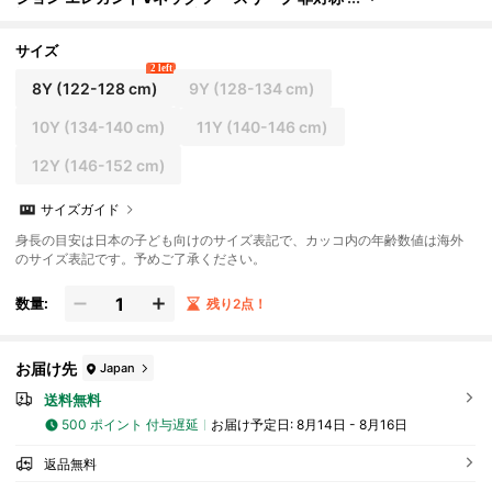
裾 リボンデコ ベスト&伸縮性のあるウエスト シ
ョートパンツ 2点セット
サイズ
2 left
8Y
(122-128 cm)
9Y
(128-134 cm)
10Y
(134-140 cm)
11Y
(140-146 cm)
12Y
(146-152 cm)
サイズガイド
身長の目安は日本の子ども向けのサイズ表記で、カッコ内の年齢数値は海外
のサイズ表記です。予めご了承ください。
数量:
残り2点！
お届け先
Japan
送料無料
500 ポイント 付与遅延
お届け予定日:
8月14日 - 8月16日
返品無料