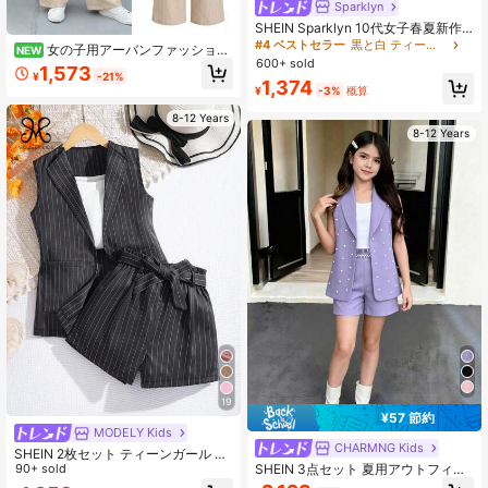
Sparklyn
SHEIN Sparklyn 10代女子春夏新作
ベーシック ブラック&ホワイトチェ
#4 ベストセラー
黒と白 ティーンガールズセット
女の子用アーバンファッション
NEW
ック柄 ノースリーブトップス&アン
600+ sold
カジュアルアウトフィットセット、
1,573
クル丈パンツ 2点セット、カジュア
¥
-21%
デイリーウェア、学校、クラスメー
1,374
ル バケーション アウトフィット、快
¥
-3%
概算
ト集まり、秋用2ピースセット、シェ
適な軽量素材、ブラックフリル裾装
ル型プラケットとメタルボタン付き
飾、ファッショナブル、夏のビーチ
8-12 Years
バケーションに最適
8-12 Years
19
¥57 節約
MODELY Kids
CHARMNG Kids
SHEIN 2枚セット ティーンガール ノ
SHEIN 3点セット 夏用アウトフィッ
ースリーブベストジャケット リボン
90+ sold
ト:パープルビーズベスト、エレガン
ベルト付き ショーツ カジュアルファ