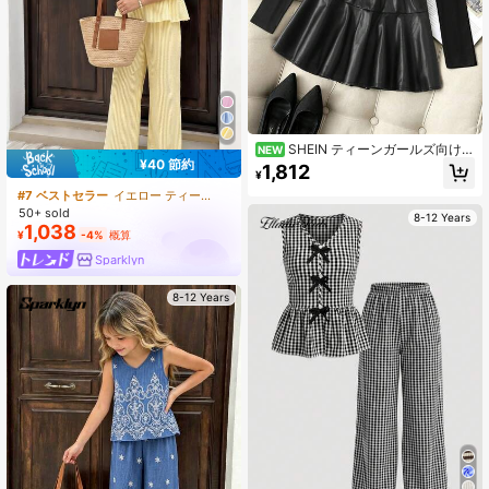
SHEIN ティーンガールズ向け
NEW
¥40 節約
新作 エレガント フレンチスタイル
1,812
¥
秋冬 2点セット、光沢のある伸縮性
ニット オフショルダー プリーツ 長
#7 ベストセラー
イエロー ティーンガールズセット
袖Tシャツ、ウエストゴム入り ショ
50+ sold
8-12 Years
ートAラインスカート、多用途ファッ
1,038
¥
-4%
概算
ション、オールシーズン対応
Sparklyn
8-12 Years