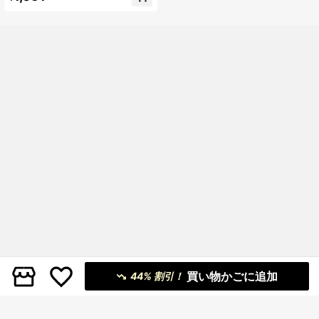
ルな水玉プリント、スイートクリー
ミースタイル、ラウンドネック長袖
スウェットシャツ&レギンス2点セッ
ト、秋冬向け、グラフィック、快
適、ガールズアウトフィットセッ
ト、Y2K、ヴィンテージ、かわいい
買い物かごに追加
44% 割引！