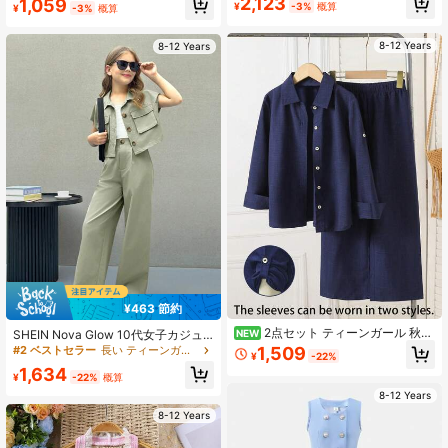
2,123
1,059
¥
-3%
概算
¥
-3%
概算
トショーツ&キャミソールスーツ、8
ッションアウトフィット、兄弟姉妹
歳から12歳のティーンガール向けス
でお揃いコーデ (2点別売り)
タイリッシュなティーパーティー服
8-12 Years
8-12 Years
¥463 節約
2点セット ティーンガール 秋フ
SHEIN Nova Glow 10代女子カジュ
NEW
ァッション 上品 ロイヤルブルー 襟
アルストリートスタイル シンプル ウ
1,509
#2 ベストセラー
長い ティーンガールズアウターコーデ
¥
-22%
付き 前開きフルボタン ツーウェイ袖
ーブン 半袖トップス & ストレートレ
1,634
デザイン シャツトップス＆ルーズカ
ッグパンツ 2点セット
¥
-22%
概算
ジュアル ワイドレッグパンツセット
8-12 Years
8-12 Years