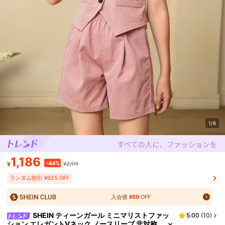
1/6
1,186
-44%
¥
¥2,111
ランダム割引 ¥925 OFF
入会後
¥59
OFF
SHEIN ティーンガール ミニマリストファッ
5.00
(
10
)
ション エレガントVネック ノースリーブ 非対称