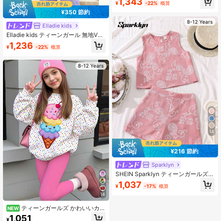
1,343
¥
-22%
概算
ャツ ワイドレッグパンツスーツ、春
夏リゾートカジュアル、休暇、夏、
¥350 節約
旅行
8-12 Years
Elladie kids
Elladie kids ティーンガール 無地Vネ
ック リボン装飾 プリーツTシャツ＆
1,236
¥
-22%
概算
ロングパンツ カジュアル デイリーセ
ット
8-12 Years
14
¥216 節約
Sparklyn
SHEIN Sparklyn ティーンガールズ服
カジュアル バケーション ノースリー
1,037
¥
-17%
概算
ブトップス&ショーツセット、かわい
い、学校、新学期
14
ティーンガールズ かわいいカー
NEW
トゥーンアイスクリーム柄、カラフ
1,051
¥