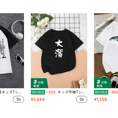
ランペット スケッチ 吹奏楽 マーチングバンド Tシャツ 夏服 キッズトップス
キッズ半袖Tシャツ 大澤 名字 名前入り 面白tシャツ おもしろ 家族 お揃い ギャグ ネタ ウケ狙い 贈り物 メンズ 面白い Tシャツ おしゃれでかわいい
国内発送
-23%
国内発送
-30
¥1,244
¥1,136