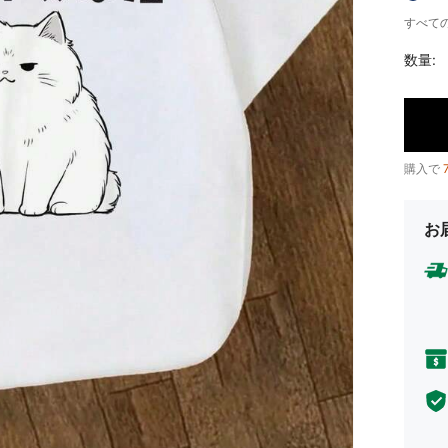
すべての
数量:
購入で
お