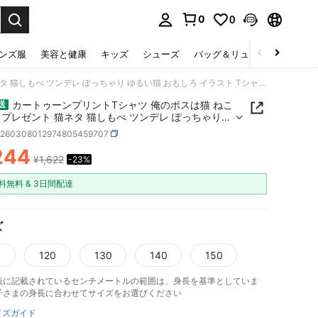
0
0
select.
ンズ服
美容と健康
キッズ
シューズ
バッグ＆リュック
下着＆
カートゥーンプリントTシャツ 俺のボスは猫 ねこ 猫好き プレゼント 猫ネタ 猫しもべ ツンデレ ぽっちゃり ゆるい猫 おもしろ イラスト Tシャツ アウトドア遊び
カートゥーンプリントTシャツ 俺のボスは猫 ねこ
送
 プレゼント 猫ネタ 猫しもべ ツンデレ ぽっちゃり
猫 おもしろ イラスト Tシャツ アウトドア遊び
k260308012974805459707
244
¥1,622
-23%
ICE AND AVAILABILITY
料無料 & 3日間配達
ズ
0
120
130
140
150
表に記載されているセンチメートルの範囲は、身長を基準としていま
子さまの身長に合わせてサイズをお選びください
イズガイド