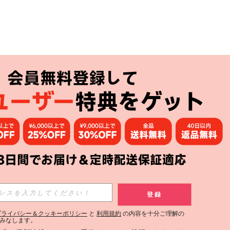
アプリ
購読
登録
登録する
プライバシー＆クッキーポリシー
と
利用規約
の内容を十分ご理解の
みなします。
購読