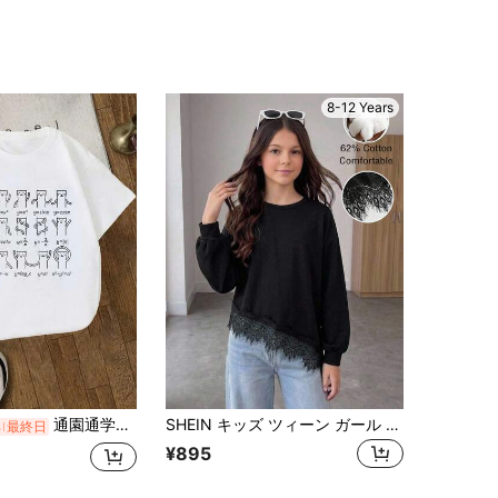
8-12 Years
通園通学キッズTシャツ 関数グラフ 数式のグラフ 猫 猫好き一覧 数学好き 猫の飼い主 猫飼い ネコの飼い主 ねこ好き 愛猫家 ネコ好き 数学 Tシャツ 綿100% 通気性抜群
SHEIN キッズ ツィーン ガール ファッション カジュアル 無地 ブラック パッチワーク アシンメトリーヘム レース パッチワーク 秋冬 デイリー ベーシック お出かけ ストリートウェア Tシャツ
%
最終日
¥895