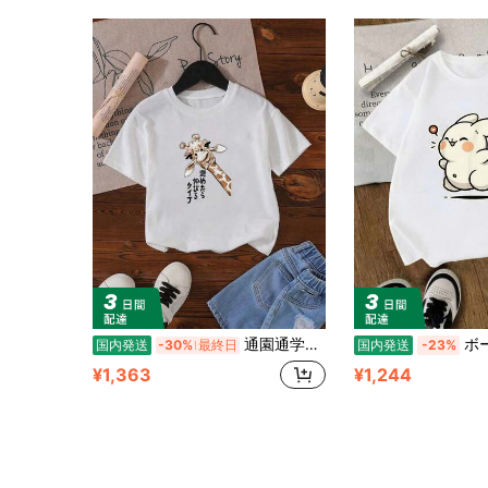
通園通学キッズTシャツ 褒めたら伸びるタイプ キリン サングラス ギャグ ジョーク ダジャレ 趣味 おもしろ ネタ Tシャツ 軽量で柔らかい
ボーイズ＆ガールズTシ
国内発送
-30%
最終日
国内発送
-23%
¥1,363
¥1,244