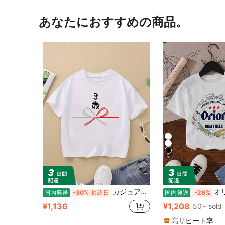
あなたにおすすめの商品。
8
カジュアルキッズトップス キッズ 【3歳】3才 誕生日 お祝い 水引 和柄 日本のお土産 記念品 ギャグ ウケ狙い 贈り物 ギフト 面白い おもしろ Tシャツ 夏服 キッズトップス
オリオンビール 弾ける泡に乗る ジンベエザ
国内発送
-30%
最終日
国内発送
-26%
¥1,136
¥1,208
50+ sold
高リピート率