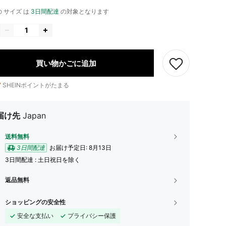
 サイズ は
3日間配達
の対象となります
買い物かごに追加
7
SHEINポイントがたまる
届け先
Japan
送料無料
3日間配達
お届け予定日:
8月13日
3日間配達 : 土日祝日を除く
返品無料
ショッピングの安全性
安全な支払い
プライバシー保護