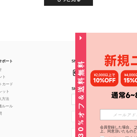
サポート
SNSフォローはこちら：
30%オフ＆送料無料
せ
イント
フトカード
SHEIN STYLE NEWSを購読する
ォレット
入方法
価ルール
問
JP + 81
会員登録した場合、
上、同意頂いたものと
JP + 81