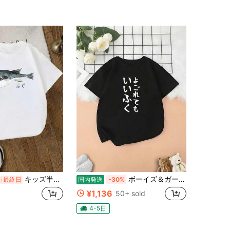
キッズ半袖Tシャツ フグ 漁師デザイン 海洋愛好家向け Tシャツ 綿100% 快適な着心地
ボーイズ＆ガールズTシャツ 【よごれてもいいふく】幼稚園 おもしろ 文字 保育園 学校行事 面白い ネタ 笑える 遊び心 ユーモア お笑い ウケ狙い Tシャツ 春夏コレクション
%
最終日
国内発送
-30%
¥1,136
50+ sold
4-5日