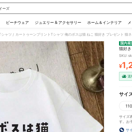
イーズ
 and down arrow keys to navigate search 検索履歴 and 人気ワード. Press Enter to 
ビーチウェア
ジュエリー & アクセサリー
ホーム＆インテリア
メ
 Tシャツ
/
国内発
猫好き
ゆるい
SKU: s
1,
¥
PR
送
サイ
11
サイズ
す。お
サ