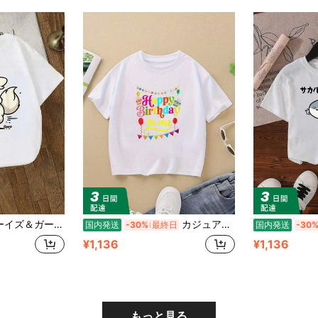
ャツ ふわふわしっぽの まるい うさぎ かわいい ハート Tシャツ 遊び心プリント
カジュアルキッズトップス 私の誕生日です私にお誕生日おめでとう Tシャツ レギュラーフィット
国内発送
-30%
最終日
国内発送
-30
¥1,136
¥1,136
もっと見る