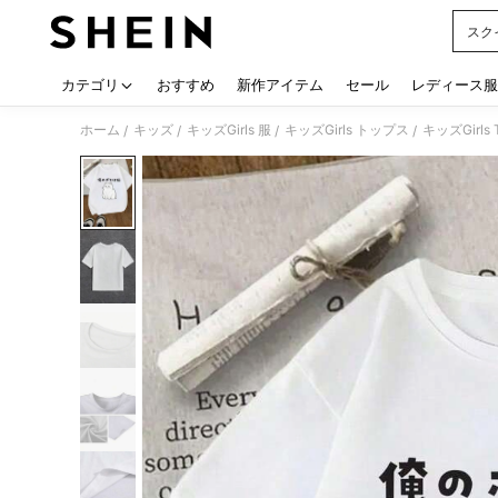
スク
Use up
カテゴリ
おすすめ
新作アイテム
セール
レディース服
ホーム
キッズ
キッズGirls 服
キッズGirls トップス
キッズGirls
/
/
/
/