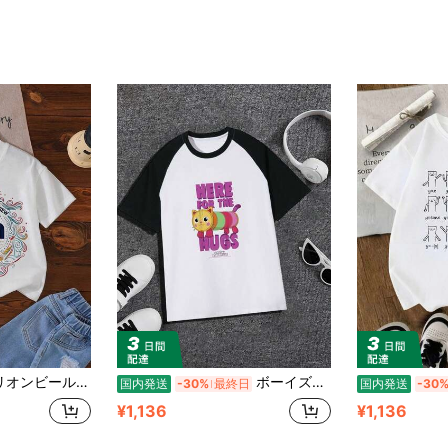
メ デザイン ロック アメリカ 流行 風 音楽 ース レディース ノンフリース フード付きスウェットシャツ 子供用、ユニセックスの夏用Tシャツ 男女兼用
ボーイズ＆ガールズTシャツ キッズ ギャビーのドールハウス バレンタインデー枕 猫 Tシャツ クルーネック 半袖
国内発送
-30%
最終日
国内発送
-30
¥1,136
¥1,136