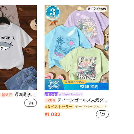
8-12 Years
¥258 節約
通園通学キッズTシャツ サカバンバスピース サカバンバスピス ギャグ ダジャレ お笑い好き 古代魚 ネタ お笑い おもしろ ネタ Tシャツ おしゃれでかわいい
Three koalas
%
最終日
ティーンガールズ人気グラフィックプリントソフトで快適なトップス3枚セット、アウトドアスポーツ、カジュアルデイリーウェア、ストリート&キャンパススタイル、ファッショナブルな春夏向け
-20%
モーブパープル ティーンガールズトップス
#3 ベストセラー
¥1,032