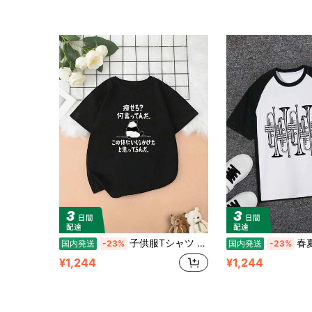
子供服Tシャツ 痩せろ？ 何言ってんだ。 この体にいくらかけたと思ってるんだ。 面白い ギャグ-ジョーク Tシャツ 綿100% 快適な着心地
春夏キッズTシャツ ト
国内発送
-23%
国内発送
-23%
¥1,244
¥1,244