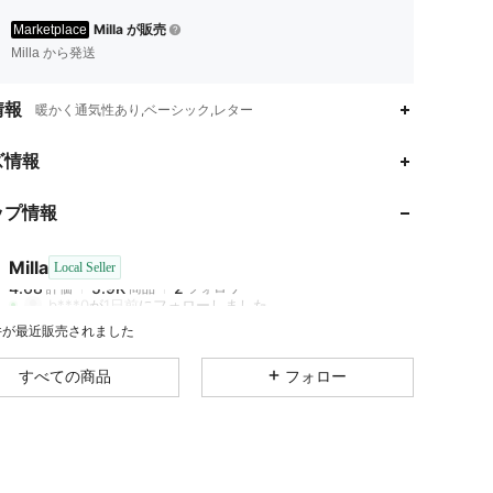
Milla が販売
Marketplace
Milla から発送
情報
暖かく通気性あり,ベーシック,レター
ズ情報
ップ情報
4.68
5.9K
2
4.68
5.9K
2
Milla
Local Seller
4.68
5.9K
2
評価
商品
フォロワー
b***0
が
1日前
にフォローしました
 件が最近販売されました
すべての商品
フォロー