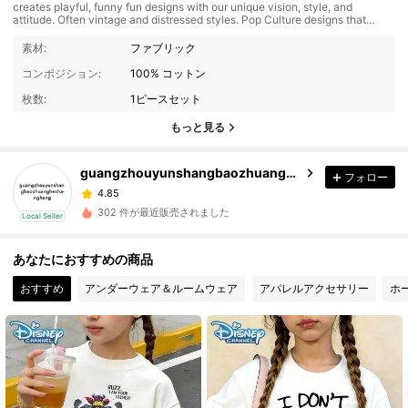
creates playful, funny fun designs with our unique vision, style, and
attitude. Often vintage and distressed styles. Pop Culture designs that
Hilarious, funny are sure to be a hit for everyday wear or make it that
special holiday. Perfect for any special occasion, event, or gathering.
素材:
ファブリック
adjective: whimsical playfully quaint or fanciful, especially in an appealing
and amusing way. "a whimsical sense of humor" Similar: fanciful, playful,
コンポジション:
100% コットン
mischievous, waggish, quaint, fantastic, unusual, curious, droll, eccentric,
quirky, offbeat, idiosyncratic, unconventional, outlandish, peculiar, queer,
枚数:
1ピースセット
bizarre, crypto, weird, hot, street, hip, cool, sarcastic, hilarious, humorous,
graphic
もっと見る
guangzhouyunshangbaozhuangheshanghang
フォロー
4.85
302 件が最近販売されました
Local Seller
あなたにおすすめの商品
おすすめ
アンダーウェア＆ルームウェア
アパレルアクセサリー
ホ