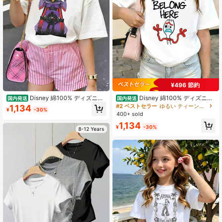
¥496 節約
Disney 綿100% ディズニー
Disney 綿100% ディズニー
国内発送
国内発送
ピクサー トイ・ストーリー ズルグ・
ピクサー トイ・ストーリー4 フォー
#2 ベストセラー
ゆるい ティーンガールズTシャツ
1,134
¥
-30%
バズ I Am Your Father! 子供用 T シャ
キー I Don't Belong Here ポスター
400+ sold
ツ ディズニー人気キャラプリント キ
子供用 T シャツ ディズニー人気キャ
1,134
ッズ T シャツ
ラプリント キッズ T シャツ
¥
-30%
8-12 Years