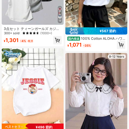
19
3点セット ティーンガールズ カジュ
¥567 節約
アル用途多岐 ウエスト付き半袖Tシ
300+ sold
(1000+)
ャツ
100% Cotton ALOHA ハワ
国内発送
1,301
¥
-4%
概算
イ ダンサー ヤシの木 ハイビスカス
1,071
¥
-35%
ウクレレ ルアウ ラインアート Tシャ
ツThe girl's clothing, a cute short-sl
eeved T-shirt top
8-12 Years
¥496 節約