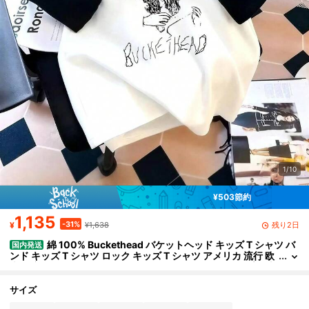
1/10
¥503節約
1,135
-31%
残り2日
¥
¥1,638
綿 100% Buckethead バケットヘッド キッズ T シャツ バ
国内発送
ンド キッズ T シャツ ロック キッズ T シャツ アメリカ 流行 欧
米風 音楽 キッズ T シャツ メンズ レディース 夏服 トップス 半
袖 無地 通気性 ファッション ゆったり
サイズ