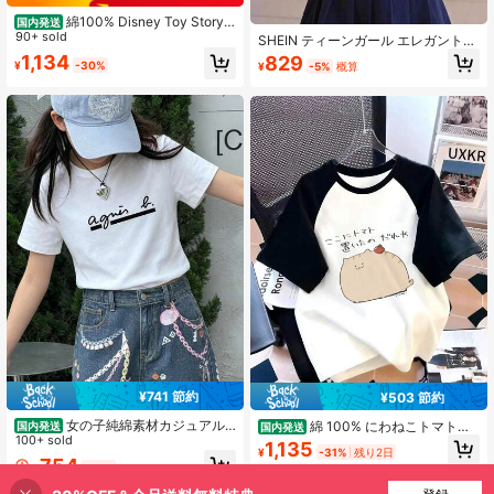
綿100% Disney Toy Story J
国内発送
essie Est. 1999 Big Chest Portrait 子
90+ sold
SHEIN ティーンガール エレガント
供用 T シャツ ディズニー人気キャラ
刺繍レース ペタルカラー プリンセス
1,134
829
¥
-30%
¥
-5%
概算
プリント キッズ T シャツ
長袖 ボタンフロント シングルブレス
ト カジュアル ファッション プリン
セスブラウス 学校、バケーション、
旅行、誕生日パーティー 秋/冬に適し
ています
¥741 節約
¥503 節約
女の子純綿素材カジュアル
綿 100% にわねこトマトキ
国内発送
国内発送
プリントラウンドネックヘッダー半
100+ sold
ッズ T シャツ メンズ キッズ T シャ
1,135
¥
-31%
残り2日
袖Tシャツ、快適なスポーツ半袖Tシ
ツ 半袖 プリント スポーツ レディー
754
¥
-50%
ャツ、通気性のあるレギュラータイ
ス トップス 夏服 丸首 通気 快適 綿
プは夏の旅行や日常着に適している
人気 おしゃれ おもしろい キッズ T