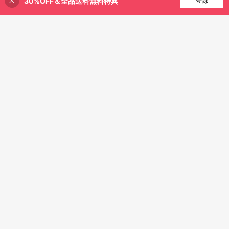
30%OFF＆全品送料無料特典
買い物かごに追加
登録
31% 割引！
シャツ 男女兼用 大きいサイズ
ボーイズ＆ガールズTシャツ
国内発送
I Love Me シャツ Y2K ジョーク I He
春夏キッズTシャツ [今日の
国内発送
1,148
¥
-30%
art Me Love Myself Maine Tシャツ
運勢は? ]あみだくじ おみくじ 占い
1,141
¥
-42%
通園通学に最適
神社 遊び心 おもしろ 面白い ユーモ
ア ネタ ウケ狙い 笑える 変な Tシャ
ツ 3歳~13歳対応
8-12 Years