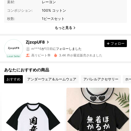
素材:
レーヨン
28 フォロワー
4.68
コンポジション:
100% コットン
枚数:
1ピースセット
28 フォロワー
4.68
もっと見る
28 フォロワー
4.68
ZjzcpUF8
フォロー
m***6
が
1日前
にフォローしました
28 フォロワー
4.68
高リピート率
3.4K 件が最近販売されました
Local Seller
28 フォロワー
4.68
あなたにおすすめの商品
28 フォロワー
4.68
おすすめ
アンダーウェア＆ルームウェア
アパレルアクセサリー
ホ
28 フォロワー
4.68
28 フォロワー
4.68
28 フォロワー
4.68