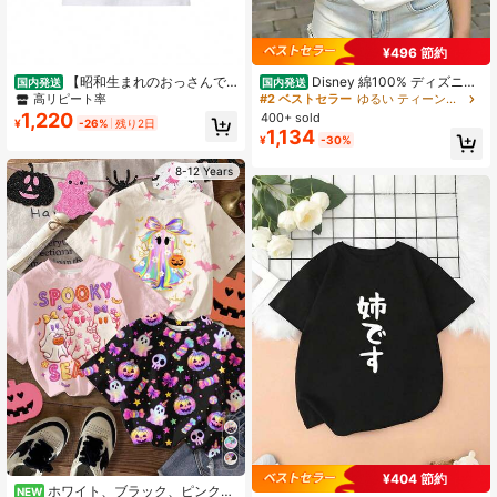
¥496 節約
【昭和生まれのおっさんで
Disney 綿100% ディズニー
国内発送
国内発送
す】 面白いtシャツ 文字 半袖 白 面白
ピクサー トイ・ストーリー4 フォー
高リピート率
#2 ベストセラー
ゆるい ティーンガールズTシャツ
子供用、ユニセックスの夏用Tシャツ
キー I Don't Belong Here ポスター
1,220
400+ sold
¥
-26%
残り2日
男女兼用
子供用 T シャツ ディズニー人気キャ
1,134
¥
-30%
ラプリント キッズ T シャツ
8-12 Years
¥404 節約
ホワイト、ブラック、ピンク、
NEW