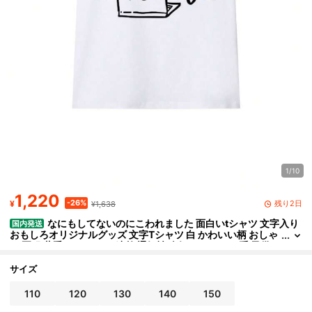
1/10
1,220
-26%
残り2日
¥
¥1,638
なにもしてないのにこわれました 面白いtシャツ 文字入り
国内発送
おもしろオリジナルグッズ 文字Tシャツ 白 かわいい柄 おしゃ
れ 夏服 薄手 カジュアル 速乾 通気性 人気 ストリート系 子供
用、ユニセックスの夏用Tシャツ 男女兼用
サイズ
110
120
130
140
150