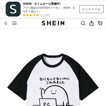
SHEIN - タイムセール実施中!
×
アプリ限定の500円OFFクーポン「JPAPP」を
インストール
今すぐ使おう！
(11,600)