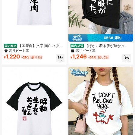
28 フォロワー
4.68
28 フォロワー
4.68
¥568 節約
【国産肉】文字 面白い 文字
【ほかに着る服が無かっ
国内発送
国内発送
入り おもしろ ギャグ ネタ ウケ狙い
た】文字 面白い ネタ 文字入り おも
高リピート率
高リピート率
笑える ユーモア お笑い 文字入れ ふ
しろ 笑える ギャグ ウケ狙い お笑い
1,220
1,246
¥
-26%
残り2日
¥
-31%
残り2日
ざけ 自虐 Tシャツ 子供用、ユニセッ
ユーモア ふざけ Tシャツ,子供用、ユ
クスの夏用Tシャツ 男女兼用
ニセックスの夏用Tシャツ