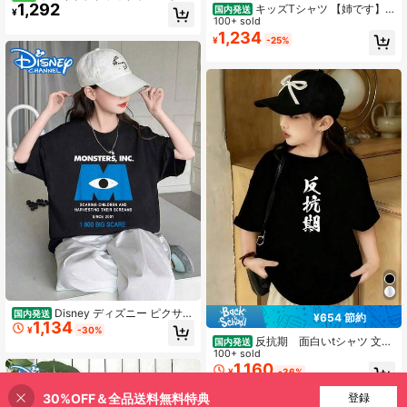
1,292
ティーンガール カジュアル 快適 ク
キッズTシャツ 【姉です】
国内発送
¥
ルーネック 半袖 ハロウィンTシャツ
ギャグ ネタ ウケ狙い 贈り物 ギフト
100+ sold
3枚セット、サマーウィーン、ハロウ
面白い 文字 おもしろ Tシャツ 綿10
1,234
¥
-25%
ィン ネオン グロー 小さなゴース
0% 通気性抜群
ト、かぼちゃ、キャンディー、トリ
ックオアトリート! ハロウィンを待っ
ている!
Disney ディズニー ピクサー
国内発送
¥654 節約
1,134
モンスターズ インク レトロ 恐怖 広
¥
-30%
告 大きな胸 ポスター キッズ T シャ
反抗期 面白いtシャツ 文字
国内発送
ツ キッズ 半袖 T シャツ 綿 100% 男
入り メンズ おもしろ 面白い 服 オリ
100+ sold
の子 女の子 無地 子供服 夏 110～150
ジナル おもしろグッズ 文字Tシャツ
1,160
¥
-36%
cm
ネタ Tシャツ
30%OFF＆全品送料無料特典
買い物かごに追加
登録
26% 割引！