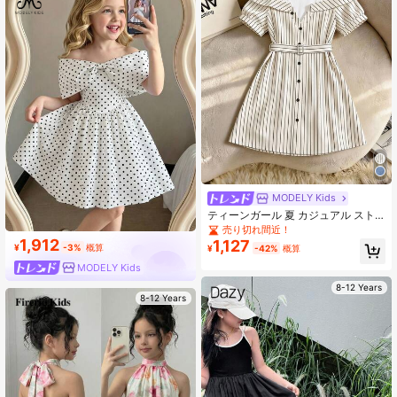
MODELY Kids
ティーンガール 夏 カジュアル スト
ライプ パッチワーク オフショルダー
売り切れ間近！
ワンピース
1,912
1,127
¥
-3%
概算
¥
-42%
概算
MODELY Kids
8-12 Years
8-12 Years