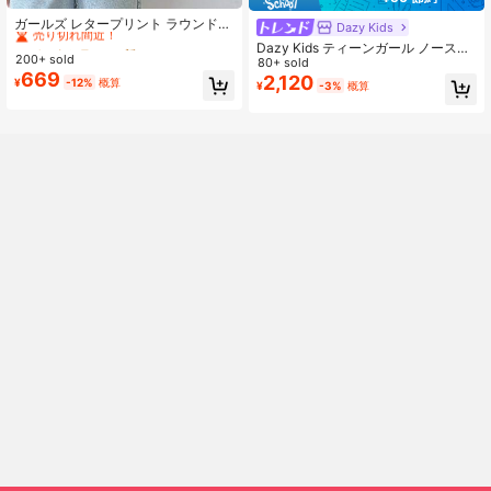
#1 ベストセラー
に 新しい ティーンガールズTシャツ
売り切れ間近！
ガールズ レタープリント ラウンドネ
Dazy Kids
ック ノースリーブTシャツ
#1 ベストセラー
#1 ベストセラー
に 新しい ティーンガールズTシャツ
に 新しい ティーンガールズTシャツ
Dazy Kids ティーンガール ノースリ
200+ sold
売り切れ間近！
売り切れ間近！
ーブ小花柄ドレス、夏のサンドレス
80+ sold
669
バケーション
2,120
#1 ベストセラー
に 新しい ティーンガールズTシャツ
¥
-12%
概算
¥
-3%
概算
売り切れ間近！