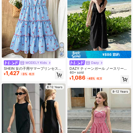
810K フォロワー
4.94
¥886 節約
MODELY Kids
Dazy
SHEIN 女の子用サマープリンセスス
DAZY ティーンガール ノースリーブ
1,427
タイル エネルギッシュなさくらチェ
織物 春夏ドレス、ティーンガール 秋
60+ sold
¥
-3%
概算
ック柄リボンストラップドレス
服 バケーション
1,086
¥
-45%
概算
8-12 Years
8-12 Years