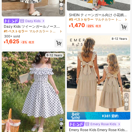
21
SHEIN ティーンガール向け 小花柄
ノースリーブ ミドル丈ドレス ベージ
#5 ベストセラー
マルチカラー トゥイーンの女の子のドレス
Dazy Kids
ュ ホリデー バケーション サマー ボ
1,470
¥
-22%
概算
Dazy Kids ツイーンガールノースリ
ヘミアン
ーブ小花柄サマードレス、女の子夏
#1 ベストセラー
マルチカラー トゥイーンの女の子のドレス
服、学校再開服、バカンス、イース
300+ sold
ター
8-12 Years
1,625
¥
-3%
概算
8-12 Years
7
¥381 節約
Emery Rose Kids
Emery Rose Kids Emery Rose Kids
9