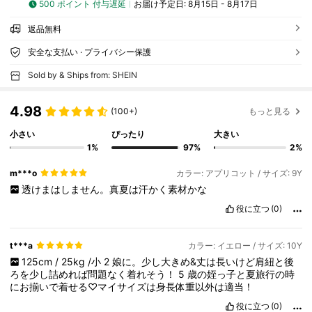
500 ポイント 付与遅延
お届け予定日:
8月15日 - 8月17日
返品無料
安全な支払い · プライバシー保護
Sold by & Ships from: SHEIN
4.98
(100+)
もっと見る
小さい
ぴったり
大きい
1%
97%
2%
m***o
カラー: アプリコット / サイズ: 9Y
透けまはしません。真夏は汗かく素材かな
役に立つ
(0)
t***a
カラー: イエロー / サイズ: 10Y
125cm
/
25kg
/小
2
娘に。少し大きめ&丈は長いけど肩紐と後
ろを少し詰めれば問題なく着れそう！
5
歳の姪っ子と夏旅行の時
にお揃いで着せる♡マイサイズは身長体重以外は適当！
役に立つ
(0)