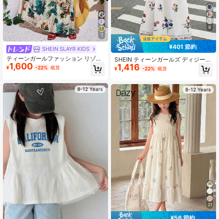
8
7
¥401 節約
SHEIN SLAYR KIDS
ティーンガールファッション リゾー
SHEIN ティーンガールズ ディジーフ
1,600
ト ピンク スパゲッティストラップ A
1,416
ローラル ノースリーブ ミドル丈ドレ
¥
-22%
概算
¥
-22%
概算
ラインドレス
ス
8-12 Years
8-12 Years
21
¥56 節約