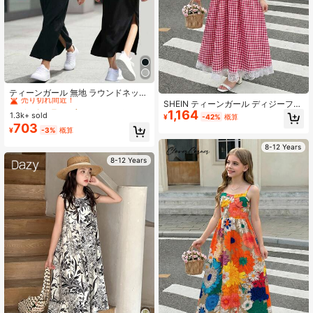
#1 ベストセラー
ブラック トゥイーンの女の子のドレス
売り切れ間近！
ティーンガール 無地 ラウンドネック
カジュアル デイリー 万能 ノースリ
SHEIN ティーンガール ディジーフロ
#1 ベストセラー
#1 ベストセラー
ブラック トゥイーンの女の子のドレス
ブラック トゥイーンの女の子のドレス
ーブワンピース
1,164
ーラル ノースリーブ ミドル丈ドレ
1.3k+ sold
売り切れ間近！
売り切れ間近！
¥
-42%
概算
ス、フレッシュピンク
703
#1 ベストセラー
ブラック トゥイーンの女の子のドレス
¥
-3%
概算
売り切れ間近！
8-12 Years
8-12 Years