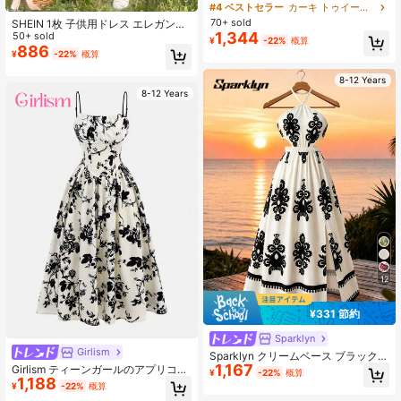
ティーンガールのプレーンウーブン
#4 ベストセラー
カーキ トゥイーンの女の子のドレス
スクエアネックフリルヘムカジュア
70+ sold
SHEIN 1枚 子供用ドレス エレガント
ルドレス ベージュ ティーンガールの
1,344
でかわいらしい フレッシュな雰囲気
50+ sold
¥
-22%
概算
シャンパンドレス ガールズのフリル
パーティー ピクニック キャンパス
886
¥
-22%
概算
ドレス
カジュアル バケーション デイリース
タイル ホワイトベース ブラックドッ
8-12 Years
トプリント オフショルダー フリルト
8-12 Years
リム コールドショルダー スパゲッテ
ィストラップ Aライン ミドル丈 ウエ
スト伸縮性 フローイーシルエット ソ
フトな生地 快適で多用途 春夏シーズ
ン 誕生日外出 遊び デイリー着用に
最適 軽量で刺激のない生地が1日中
リラックスして魅力的に過ごせます
12
¥331 節約
Sparklyn
Girlism
Sparklyn クリームベース ブラック
1,167
フローラル プリント ホルターネック
Girlism ティーンガールのアプリコッ
¥
-22%
概算
ウエストカットアウト スリットドレ
1,188
トフラワープリントドレス、ルネサ
¥
-22%
概算
ス、クリームホワイトベースにヴィ
ンスドレス、夏のフォーマルプロム