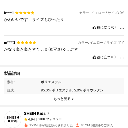
k***1
カラー: イエロー / サイズ: 9Y
かわいいです！サイズもぴったり！
役に立つ
(0)
m***3
カラー: イエロー / サイズ: 11Y
かなり良き良き☆*:.｡.
o
(≧▽≦)
o
.｡.:*☆
役に立つ
(0)
製品詳細
810K フォロワー
4.94
素材:
ポリエステル
組成:
95.0% ポリエステル, 5.0% ポリウレタン
810K フォロワー
4.94
もっと見る
SHEIN Kids
810K フォロワー
4.94
a***a
は
1日前
に購入しました
15.1M 件が最近販売されました
10.2M 回数目のご購入