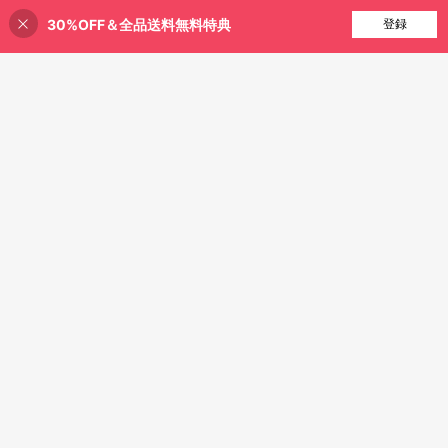
30%OFF＆全品送料無料特典
買い物かごに追加
登録
42% 割引！