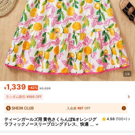
1/8
1,339
-42%
¥
¥2,328
ランダム割引 ¥989 OFF
入会後
¥67
OFF
ティーンガールズ用 黄色さくらんぼ&オレンジグ
4.98
(
100+
)
ラフィックノースリーブロングドレス、快適
でファッショナブル