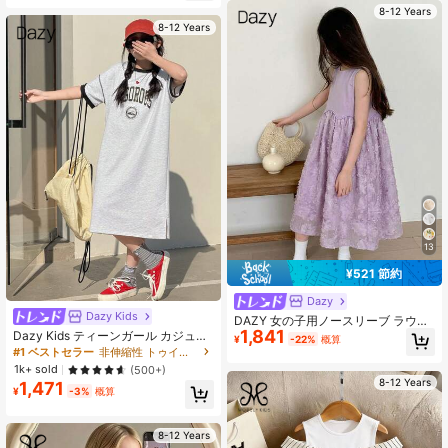
ンテージブラックフローラルプリン
ドレス、ウェディングゲストドレス
8-12 Years
ト、肩と首のラインを強調するホル
8-12 Years
ターネック、優雅なシルエットのウ
エストカットアウト、調整可能なウ
エスト、フロー感のあるスリットス
カート、フリルヘム、肌触りの良い
素材、ブレンドとレトロなスタイ
ル、バケーション、軽めのパーティ
ー、アーティスティックなデートに
適しています
13
¥521 節約
Dazy
Dazy Kids
DAZY 女の子用ノースリーブ ラウン
1,841
ドネック ワンピース、ティーンガー
Dazy Kids ティーンガール カジュア
¥
-22%
概算
ル 秋服 夏
ルドレス、ガールズサマーアウトフ
#1 ベストセラー
非伸縮性 トゥイーンの女の子のドレス
ィット、スクールバック服
1k+ sold
(500+)
8-12 Years
1,471
¥
-3%
概算
8-12 Years