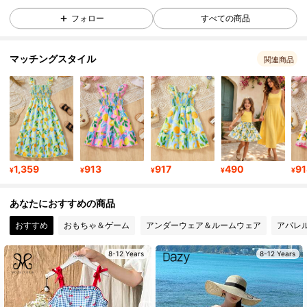
810K フォロワー
4.94
フォロー
すべての商品
マッチングスタイル
810K フォロワー
4.94
関連商品
810K フォロワー
4.94
810K フォロワー
4.94
1,359
913
917
490
91
¥
¥
¥
¥
¥
810K フォロワー
4.94
あなたにおすすめの商品
おすすめ
おもちゃ＆ゲーム
アンダーウェア＆ルームウェア
アパレ
810K フォロワー
4.94
8-12 Years
8-12 Years
810K フォロワー
4.94