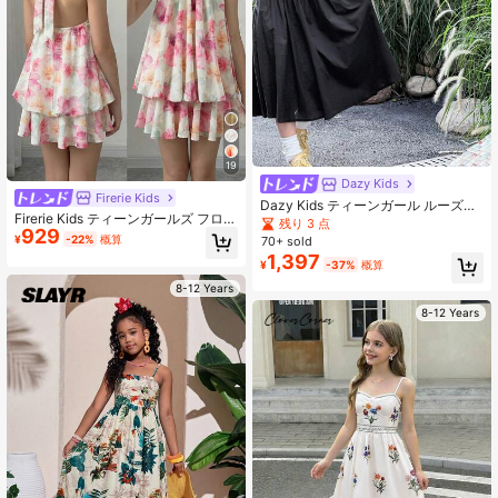
19
Dazy Kids
Firerie Kids
Dazy Kids ティーンガール ルーズス
Firerie Kids ティーンガールズ フロー
トラップ オーバーオールドレス 夏
残り 3 点
929
ラルホルターネックドレス、フォー
用、学校再開 服 バケーション
¥
-22%
概算
70+ sold
マルな機会、旅行、バケーション、
1,397
多用途、姉妹/ファミリーコーディネ
¥
-37%
概算
ート、かわいい女の子の服装に適し
8-12 Years
たプリンセスドレス
8-12 Years