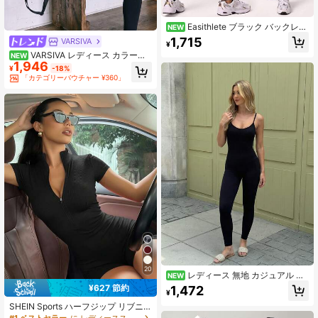
Easithlete ブラック バックレス
NEW
スポーツジャンプスーツ レギンス
1,715
VARSIVA
¥
VARSIVA レディース カラーブ
NEW
1,946
ロック カジュアル デイリー トラベ
¥
-18%
ル スポーツ ジャンプスーツ
「カテゴリーバウチャー ¥360」
20
レディース 無地 カジュアル デ
NEW
イリーウェア キャミソール ジャンプ
¥627 節約
1,472
¥
スーツ
SHEIN Sports ハーフジップ リブニ
ット スポーツ ロンパース
#1 ベストセラー
に レディーススポーツボディスーツ＆ジャンプスーツ