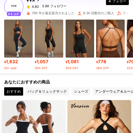
フォロー
5.8K フォロワー
4.80
t***1
は
1日前
に購入しました
78K 件が最近販売されました
8.3K 回数目のご購入
フォロ
5.8K フォロワー
4.80
5.8K フォロワー
4.80
1,832
1,057
1,081
778
7
5.8K フォロワー
4.80
¥
¥
¥
¥
¥
50+ sold
30% OFF
35% OFF
28% OFF
22%
5.8K フォロワー
4.80
あなたにおすすめの商品
おすすめ
バッグ＆リュックサック
シューズ
アンダーウェア＆ルー
5.8K フォロワー
4.80
5.8K フォロワー
4.80