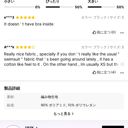
小さい
ぴったり
大きい
0%
50%
50%
e***3
カラー: ブラック / サイズ: S
It
doesn
’
t
have
bra
inside
役に立つ
(0)
A***k
カラー: ブラック / サイズ: S
Really
nice
fabric
,
specially
if
you
don
'
t
really
like
the
usual
"
swimsuit
"
fabric
that
'
s
been
going
around
lately
,
it
has
a
cotton
like
feel
to
it
.
On
the
other
hand
,
Im
usually
XS
but
there
isn
'
t
that
small
so
I
got
S
and
it
'
s
a
bit
big
on
me
,
long
on
the
役に立つ
(4)
torso
and
a
bit
baggy
,
but
still
wearable
.
I
would
'
ve
loved
it
had
a
hole
to
add
breast
pads
.
Keep
in
mind
,
of
you
'
re
XS
,
the
S
may
be
a
bit
loose
and
not
suitable
for
all
type
of
製品詳細
workouts
because
of
the
strapless
(
if
you
know
what
I
mean
).
Other
than
that
,
very
cute
and
soft
specially
to
run
errands
and
素材:
編み物生地
5.8K フォロワー
4.80
look
sporty
and
pretty
.
組成:
90% ポリアミド, 10% ポリウレタン
もっと見る
5.8K フォロワー
4.80
VVX