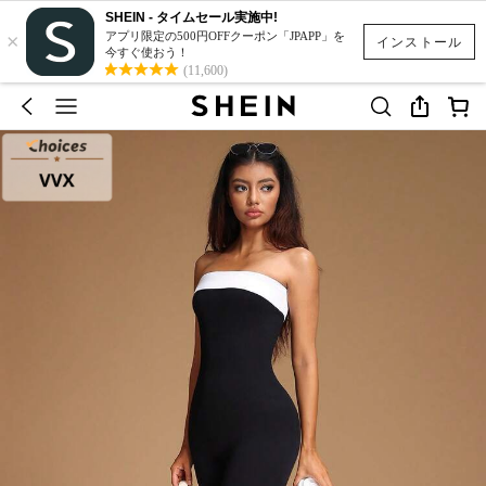
SHEIN - タイムセール実施中!
×
アプリ限定の500円OFFクーポン「JPAPP」を
インストール
今すぐ使おう！
(11,600)