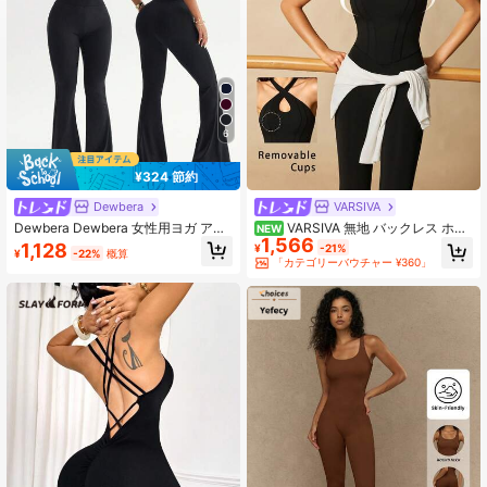
5.8K フォロワー
4.80
5.8K フォロワー
4.80
6
¥324 節約
Dewbera
VARSIVA
Dewbera Dewbera 女性用ヨガ アウ
VARSIVA 無地 バックレス ホル
NEW
1,566
トドアフィットネスジャンプスー
ターネック フィット スポーツジャン
1,128
¥
-21%
¥
-22%
概算
ツ、スパゲッティストラップ コント
プスーツ
「カテゴリーバウチャー ¥360」
ラストカラー バックレスタンクトッ
プ & タイトフレアパンツ