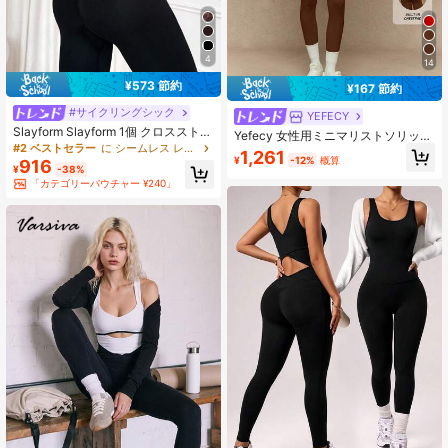
4
14
¥573 節約
¥167 節約
#サイクリングシック
YEFECY
Slayform Slayform 1個 クロスストラ
Yefecy 女性用ミニマリストソリッド
ップ ディープVバック 7/8丈 ヨガ ラ
#2 ベストセラー
に シームレス レディーススポーツジャンプスーツ
カラーノースリーブジャンプスー
1,261
ンニング フィットネス ジャンプスー
¥
-12%
概算
ツ、デイリーワークアウト、フルボ
916
¥
-38%
ツ (レディース)
ディスポーツウェアに適しています
「カテゴリーバウチャー ¥240」