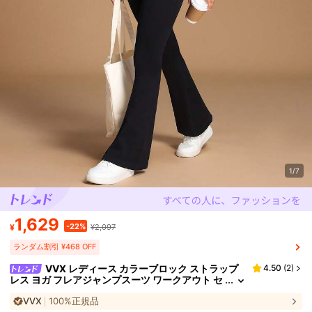
1/7
1,629
-22%
¥
¥2,097
ランダム割引 ¥468 OFF
VVX レディース カラーブロック ストラップ
4.50
(
2
)
レス ヨガ フレアジャンプスーツ ワークアウト セ
クシー バックレス ノースリーブ シームレス リブ
VVX
100%正規品
コントラストカラー Y2K カジュアル ソフト ジム・デ