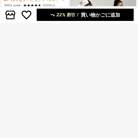
100+ sold
(1000+)
1,103
¥
-36%
買い物かごに追加
22% 割引！
「カテゴリーバウチャー ¥240」
4
Dewbera
Dewbera Dewbera ウィメンズ ブラ
ック アクティブウェア ジャンプスー
1,018
¥
-22%
概算
ツ、ハイウエスト Uネック Uバック
5
デザイン、デイリーカジュアル、ジ
ム、ヨガ、ランニングに適していま
#サイクリングシック
す、春夏シーズン
Slayform Slayform ジッパー付き シ
ームレス ハイストレッチ スポーツ
1,785
¥
フィットネス ヨガ ジャンプスーツ、
セクシーなオープンバック ファッシ