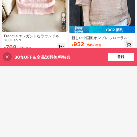
8
¥302 節約
Franclia エレガントなラウンドネッ
新しい中国風オンブレ フローラルパ
クニットTシャツ、ミニマリストファ
200+ sold
ターン ルーズサマーシャツ、前ボタ
952
ッションニットTシャツ、夏の新作
¥
-24%
概算
ン、軽量で通気性のあるピンク
768
¥
-5%
概算
30%OFF＆全品送料無料特典
買い物かごに追加
登録
36% 割引！