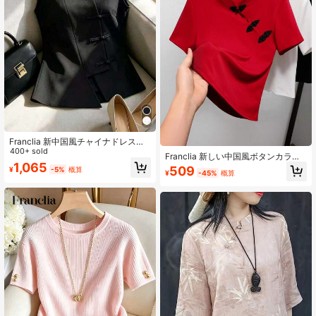
Franclia 新中国風チャイナドレス風
ノースリーブトップ、スタンドカラ
400+ sold
Franclia 新しい中国風ボタンカラー
ー、ボタンデコレーション、非対称
1,065
コントラストカラー半袖トップ レデ
509
¥
-5%
概算
ウエストデザイン、春夏の女性用バ
¥
-45%
概算
ィース、新年パーティー、赤、夏、
ーサタイルブラウス
スタイリッシュで多用途のカジュア
ル半袖Tシャツ、コントラストの赤い
トップ、中国結びボタン、春、バレ
ンタイン、外出用トップス