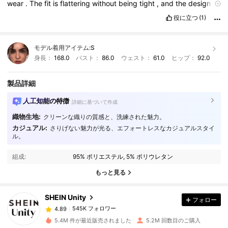
wear
.
The
fit
is
flattering
without
being
tight
,
and
the
design
matches
the
pictures
perfectly
.
It
’
s
easy
to
style
with
jeans
or
役に立つ
(1)
skirts
,
and
the
stitching
is
well
done
.
Definitely
a
great
addition
to
my
wardrobe
!
モデル着用アイテム:
S
身長：
168.0
バスト：
86.0
ウェスト：
61.0
ヒップ：
92.0
製品詳細
人工知能の特徴
詳細に基づいて作成
織物生地:
クリーンな織りの質感と、洗練された魅力。
カジュアル:
さりげない魅力が光る、エフォートレスなカジュアルスタイ
ル。
545K フォロワー
4.89
組成:
95% ポリエステル, 5% ポリウレタン
もっと見る
545K フォロワー
4.89
SHEIN Unity
フォロー
545K フォロワー
4.89
5.4M 件が最近販売されました
5.2M 回数目のご購入