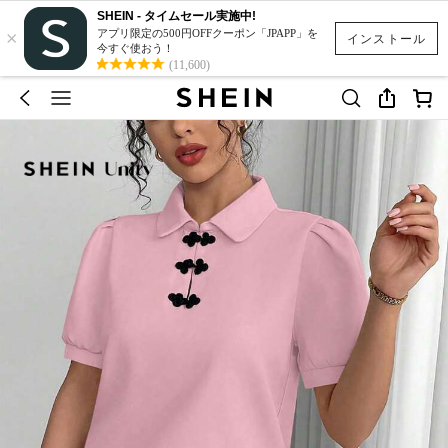
SHEIN - タイムセール実施中!
×
アプリ限定の500円OFFクーポン「JPAPP」を
インストール
今すぐ使おう！
(11,600)