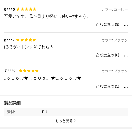
8***5
カラー: コーヒー
可愛いです。見た目より軽いし使いやすそう。
役に立つ
(9)
g***7
カラー: ブラック
ほぼヴィトンすぎてわらう
役に立つ
(6)
え***こ
カラー: ブラック
｡
o
Ｏ
o
｡.:♥:.｡
o
Ｏ
o
｡.:♥:.｡
o
Ｏ
o
｡.:♥
役に立つ
(5)
110K フォロワー
4.89
製品詳細
素材:
PU
110K フォロワー
4.89
もっと見る