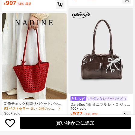
チェーンストラップ
997
ディバッグ レディース向け デイリー
¥
-2%
概算
カジュアル 通勤 仕事 旅行 学生向け
#モダンなレザーバッグ
新作チェック柄織りバケットバッ
DareSee 1個 ミニマル レトロ ジッパ
グ、ファッショナブルで多用途なハ
ー装飾 デュアルハンドル レディース
100+ sold
#3 ベストセラー
赤い 女性のショルダーバッグ
ンドバッグ・ショルダーバッグ、通
デイリーカジュアル 通勤 通学 ハン
977
300+ sold
¥
-6%
概算
勤必需品、仕事から週末まで
ドバッグ
1,234
¥
-3%
概算
買い物かごに追加