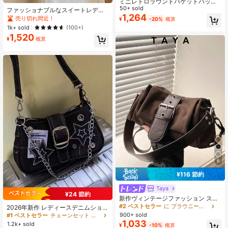
ミニレトロラウンドバケットバッグ
- コントラストカラーデザイン、フ
50+ sold
ファッショナブルなスイートレディ
ァッショナブルなクロスボディスタ
1,264
ショルダーバッグ、韓国ミニマリス
売り切れ間近！
¥
-20%
概算
イル - 多用途な円筒形バッグ
トアンダーアームバッグ、リベット
1k+ sold
(100+)
バックル付き、プリーツ大容量、Y2
1,520
K
¥
概算
6
¥116 節約
Taya
¥24 節約
新作ヴィンテージファッション スク
エアバッグ メタルハードウェアベル
#2 ベストセラー
に ブラウニースタイル バッグ
2026年新作 レディースデニムショル
ト装飾 フラップ開閉 ショルダーバッ
ダーバッグ、星柄、ヴィンテージボ
900+ sold
#1 ベストセラー
チェーンセット 女性のショルダーバッグ
グ 調節可能なロングストラップ付き
タンデコレーション、クロスボディ
1,033
1.2k+ sold
¥
-10%
概算
小容量 軽量 ミニマル 無地 クロスボ