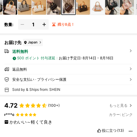
数量:
残り8点！
お届け先
Japan
送料無料
500 ポイント 付与遅延
お届け予定日:
8月14日 - 8月16日
返品無料
安全な支払い · プライバシー保護
Sold by & Ships from: SHEIN
4.72
(100+)
もっと見る
r***c
カラー: ピンク
かわいい～軽くて良き
役に立つ
(13)