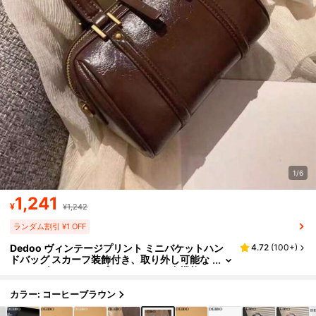
1/6
1,241
¥
¥1,242
ランダム割引 ¥1 OFF
Dedoo ヴィンテージプリント ミニバケットハン
4.72
(
100+
)
ドバッグ スカーフ装飾付き、取り外し可能な
ショルダーストラップ、レディース 多機能シ
ョルダー クロスボディバッグ
カラー: コーヒーブラウン