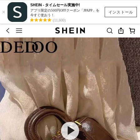
SHEIN - タイムセール実施中!
×
アプリ限定の500円OFFクーポン「JPAPP」を
インストール
今すぐ使おう！
(11,600)