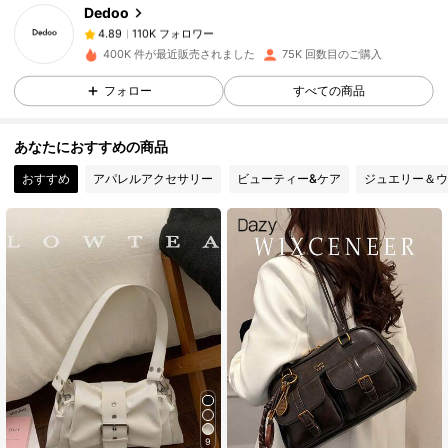
Dedoo
110K フォロワー
4.89
k***9
は
1日前
に購入しました
400K 件が最近販売されました
75K 回数目のご購入
フォロー
すべての商品
110K フォロワー
4.89
あなたにおすすめの商品
110K フォロワー
4.89
おすすめ
アパレルアクセサリー
ビューティー&ケア
ジュエリー＆ウ
110K フォロワー
4.89
110K フォロワー
4.89
110K フォロワー
4.89
110K フォロワー
4.89
9