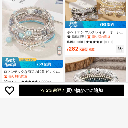
#1 ベストセラー
海辺での休暇 女性のブレスレット
¥98 節約
低返品率
売り切れ間近！
#1 ベストセラー
#1 ベストセラー
海辺での休暇 女性のブレスレット
海辺での休暇 女性のブレスレット
ボヘミアン マルチレイヤー オーシャ
ンテーマ ブレスレットセット 7個入
低返品率
低返品率
売り切れ間近！
売り切れ間近！
り、スターフィッシュ & 貝殻 フェイ
#1 ベストセラー
海辺での休暇 女性のブレスレット
5.9k+ sold
(100+)
クパール ビーズブレスレット、ビー
低返品率
売り切れ間近！
282
チホリデーアクセサリー
¥
-26%
概算
#1 ベストセラー
ボホ 女性のブレスレット
¥53 節約
売り切れ間近！
#1 ベストセラー
#1 ベストセラー
ボホ 女性のブレスレット
ボホ 女性のブレスレット
ロマンチックな海辺の印象 ピンク/ブ
ルー ビーズ クリスタルチェーン ヒ
売り切れ間近！
売り切れ間近！
トデ デコレーション ブレスレットセ
#1 ベストセラー
ボホ 女性のブレスレット
10k+ sold
(1000+)
ット 8個入り
売り切れ間近！
332
買い物かごに追加
¥
-14%
概算
2% 割引！
5
#1 ベストセラー
ネイビーブルー 女性のブレスレット
売り切れ間近！
4個セット ウィングタッセル ビーズ
レイヤード ブレスレットセット
#1 ベストセラー
#1 ベストセラー
ネイビーブルー 女性のブレスレット
ネイビーブルー 女性のブレスレット