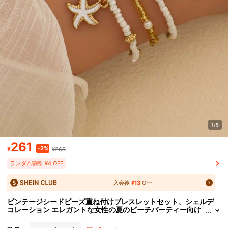
1/5
261
-2%
¥
¥265
ランダム割引 ¥4 OFF
入会後
¥13
OFF
ビンテージシードビーズ重ね付けブレスレットセット、シェルデ
コレーション エレガントな女性の夏のビーチパーティー向け
ジュエリー