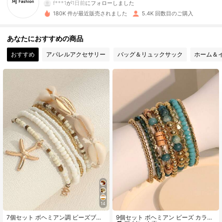
f***1
が
1日前
にフォローしました
180K 件が最近販売されました
5.4K 回数目のご購入
655 フォロワー
4.77
あなたにおすすめの商品
655 フォロワー
4.77
おすすめ
アパレルアクセサリー
バッグ＆リュックサック
ホーム＆
655 フォロワー
4.77
655 フォロワー
4.77
655 フォロワー
4.77
655 フォロワー
4.77
655 フォロワー
4.77
14
#1 ベストセラー
人工クリスタル 女性のブレスレット
高リピート率
7個セット ボヘミアン調 ビーズブレ
9個セット ボヘミアン ビーズ カラフ