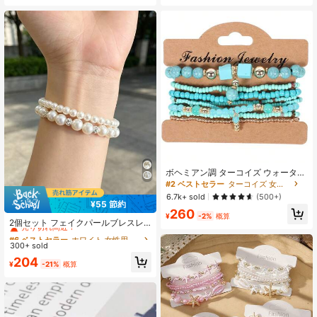
位置はランダム)、ボヘミアンシック
ボヘミアン調 ターコイズ ウォーター
ドロップ ビーズブレスレット 8個セ
#2 ベストセラー
ターコイズ 女性のブレスレット
ット、デイリーウェア レディース用
6.7k+ sold
(500+)
ブレスレットセット
¥55 節約
#6 ベストセラー
ホワイト 女性用のブレスレットセット
260
¥
-2%
概算
売り切れ間近！
2個セット フェイクパールブレスレ
ット、エレガントで多用途なフェイ
#6 ベストセラー
#6 ベストセラー
ホワイト 女性用のブレスレットセット
ホワイト 女性用のブレスレットセット
クパールビーズブレスレット、かわ
300+ sold
売り切れ間近！
売り切れ間近！
いいボヘミアンスタイルのジュエリ
#6 ベストセラー
ホワイト 女性用のブレスレットセット
204
ー、調整可能なエラスティックブレ
¥
-21%
概算
売り切れ間近！
スレット、ブライズメイドパーティ
ーのギフト、女性と女の子に適して
おり、あらゆるシーンに対応