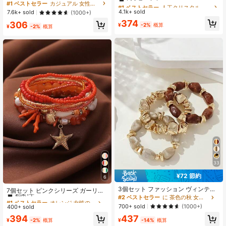
スレット シェル・ビーズ・ヒトデペ
ル ブルー ブレスレット レディー
#1 ベストセラー
カジュアル 女性用のブレスレットセット
#1 ベストセラー
#1 ベストセラー
人工クリスタル 女性のブレスレット
人工クリスタル 女性のブレスレット
ンダント付き レディース用 (ビーズ
ス、バケーション、ビーチ、デイリ
655 フォロワー
4.77
4.1k+ sold
高リピート率
高リピート率
7.6k+ sold
(1000+)
の色はランダムに組み合わされま
ーウェアに適しています
#1 ベストセラー
人工クリスタル 女性のブレスレット
374
306
す)、ビーチスタイル
¥
-2%
概算
¥
-2%
概算
高リピート率
33
¥72 節約
6
#1 ベストセラー
オレンジ 女性のブレスレット
3個セット ファッション ヴィンテー
創業1年
7個セット ピンクシリーズ ガーリー
ジ 誇張されたボヘミアン 厚手 マル
#2 ベストセラー
に 茶色の秋 女性のブレスレット
ビーチバケーションスタイル シェ
#1 ベストセラー
#1 ベストセラー
オレンジ 女性のブレスレット
オレンジ 女性のブレスレット
チレイヤー ブラウン アクリルビーズ
ル、ヒトデ&ビーズ エラスティック
700+ sold
(1000+)
400+ sold
創業1年
創業1年
ブレスレット レディース、ボヘミア
ブレスレットセット、女性のバケー
#1 ベストセラー
オレンジ 女性のブレスレット
394
437
ンシック
ション&日常着に適しています(ハン
¥
-2%
概算
¥
-14%
概算
創業1年
ドメイドビーズ、ビーズの量と配列