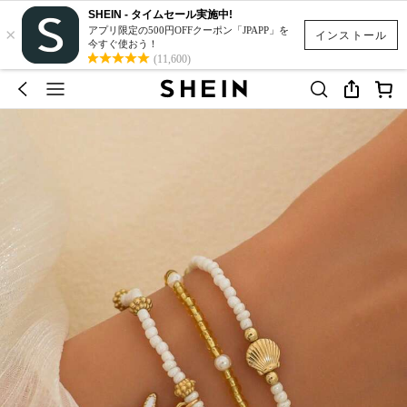
SHEIN - タイムセール実施中!
×
アプリ限定の500円OFFクーポン「JPAPP」を
インストール
今すぐ使おう！
(11,600)