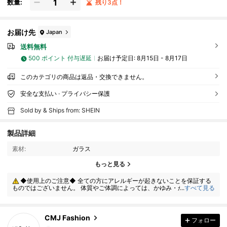
数量:
残り3点！
お届け先
Japan
送料無料
500 ポイント 付与遅延
お届け予定日:
8月15日 - 8月17日
このカテゴリの商品は返品・交換できません。
安全な支払い · プライバシー保護
Sold by & Ships from: SHEIN
製品詳細
素材:
ガラス
655 フォロワー
4.77
もっと見る
◆使用上のご注意◆ 全ての方にアレルギーが起きないことを保証する
655 フォロワー
4.77
ものではございません。 体質やご体調によっては、かゆみ・かぶれが生じ
...
すべて見る
る場合がありますので、皮膚に異常を感じたときは、すぐにご使用をお止
めいただき、専門医にご相談ください。
655 フォロワー
4.77
CMJ Fashion
フォロー