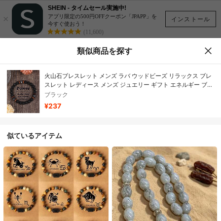
SHEIN - タイムセール実施中!
×
アプリ限定の500円OFFクーポン「JPAPP」を
インストール
今すぐ使おう！
(11,600)
類似商品を探す
火山石ブレスレット メンズ ラバ ウッドビーズ リラックス ブレ
スレット レディース メンズ ジュエリー ギフト エネルギー ブレ
スレット 瞑想ジュエリー
ブラック
¥237
似ているアイテム